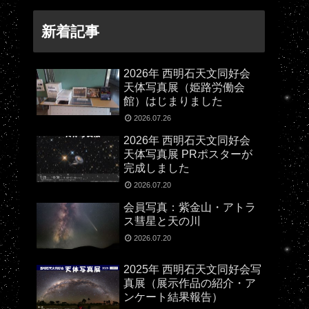
新着記事
2026年 西明石天文同好会
天体写真展（姫路労働会
館）はじまりました
2026.07.26
2026年 西明石天文同好会
天体写真展 PRポスターが
完成しました
2026.07.20
会員写真：紫金山・アトラ
ス彗星と天の川
2026.07.20
2025年 西明石天文同好会写
真展（展示作品の紹介・ア
ンケート結果報告）