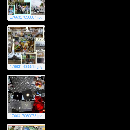
1766317056867.jpg
1766317065518.jpg
1766317060073.jpg