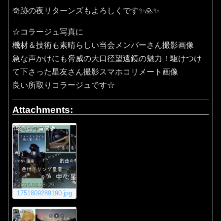
奇跡の夜リターンズもよろしくです✨🙏✨️
☆コラージュ写真に
機材＆技術も素晴らしい当会メンバーさん撮影画像
急な声かけにも脅威の大口径望遠鏡の魅力！駆けつけ
て下さった星友さん撮影スマホコリメート画像
良い所取りコラージュです☆
Attachments:
1751809289190.jpg