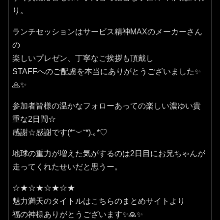
り。
ランチセッションはサービス精神MAXのメーカーさん
の
楽しいプレゼン、丁寧なご挨拶も頂戴し
STAFFへのご配慮を本当にありがとうございました✨
🙏✨
参加者皆様の温かなフォローあっての楽しい濃ゆい貴
重な2日間☆
感謝☆感謝です(⁠*⁠˘⁠︶⁠˘⁠*⁠)⁠.⁠｡⁠*⁠♡
地球の重力が増えた気がするのは2日目にお兄ちゃんが
走ってくれたせいだと思うー。
☆★☆★☆★☆★
魅力満天のタイトルはこちらのまとめサイトより
福の神様ありがとうございます✨🙏✨