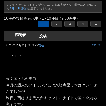
このトピックには37件の返信、1人の参加者があり、最後に
whtifxj
によ
り
2日、 3時間前
に更新されました。
10件の投稿を表示中 - 1 - 10件目 (全38件中)
1
2
3
4
→
投稿者
投稿
2025年12月21日 9:09 PM
#9162
返信
イソミ☆
天文屋さんの季節
今月の週末のタイミングには八塔寺星ミ☆は叶いませ
んでしたが
昨夜、西はりま天文台キャンドルナイトで星ミ☆納め
完了です♪