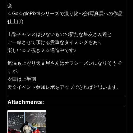
会
☆Go☆glePixelシリーズで撮り比べ会(写真展への作品
仕上げ)
出撃チャンスは少ないものの新たな星友さん達と
ご一緒させて頂ける貴重なタイミングもあり
楽しい☆ミ覗きミ☆邁進中です♪
気温も上がり天文屋さんはオフシーズンになりそうで
すが、
次回は上半期
天文イベント参加レポをアップできればと思います。
Attachments: