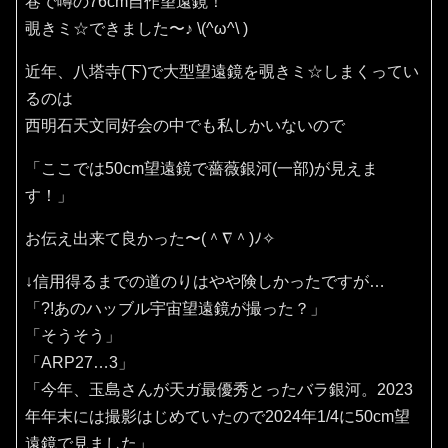
巷で噂の76cm自作望遠鏡！
覗きミ☆できました〜♪⁠ ⁠\⁠(⁠^⁠ω⁠^⁠\⁠ ⁠)
近年、八塔寺(下)で大型望遠鏡を覗きミ☆しまくってい
るのは
西明石天文同好会の中でも私しかいないので
「ここでは50cm望遠鏡で薔薇銀河(一部)が見えま
す！」
お伝え出来て良かった〜(⁠＾⁠∇⁠＾⁠)⁠ﾉ⁠✧⁠
↓信用得るまでの道のりはやや険しかったですが…
「?!あのハッブル宇宙望遠鏡が撮った？」
「そうそう」
「ARP27…3」
「今年、玉島さんが天ガ最優秀とったバラ銀河。2023
年年末には撮影はじめていたので2024年1/4に50cm望
遠鏡で見ました」