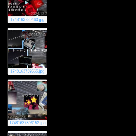
1748163739460.jpg
1748163739565.jpg
17481637396152.jpg