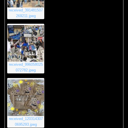
received_391481507
269211.jpeg
received_996058025
072782.jpeg
received_120314307
0695293.jpeg