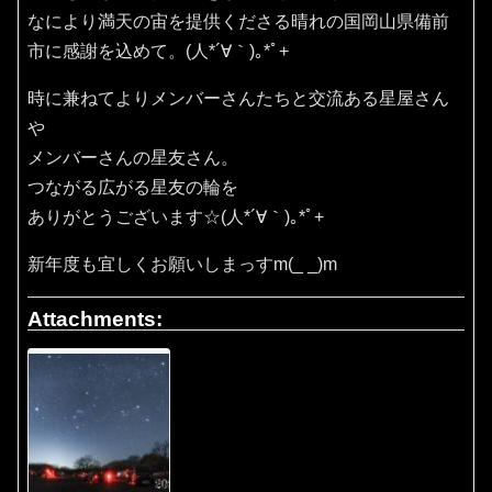
なにより満天の宙を提供くださる晴れの国岡山県備前
市に感謝を込めて。(⁠人⁠*⁠´⁠∀⁠｀⁠)⁠｡⁠*ﾟ⁠+
時に兼ねてよりメンバーさんたちと交流ある星屋さん
や
メンバーさんの星友さん。
つながる広がる星友の輪を
ありがとうございます☆(⁠人⁠*⁠´⁠∀⁠｀⁠)⁠｡⁠*ﾟ⁠+
新年度も宜しくお願いしまっすm(_ _)m
Attachments: