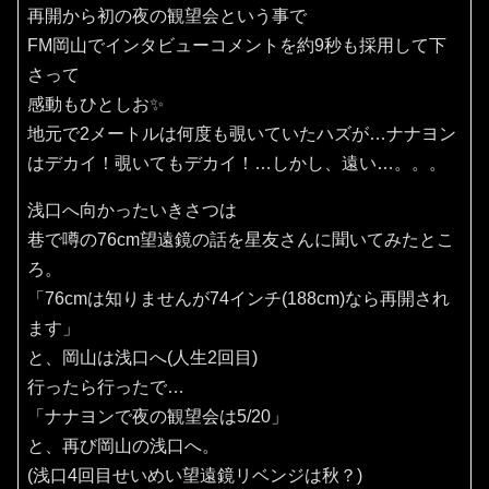
再開から初の夜の観望会という事で
FM岡山でインタビューコメントを約9秒も採用して下
さって
感動もひとしお✨️
地元で2メートルは何度も覗いていたハズが…ナナヨン
はデカイ！覗いてもデカイ！…しかし、遠い…。。。
浅口へ向かったいきさつは
巷で噂の76cm望遠鏡の話を星友さんに聞いてみたとこ
ろ。
「76cmは知りませんが74インチ(188cm)なら再開され
ます」
と、岡山は浅口へ(人生2回目)
行ったら行ったで…
「ナナヨンで夜の観望会は5/20」
と、再び岡山の浅口へ。
(浅口4回目せいめい望遠鏡リベンジは秋？)