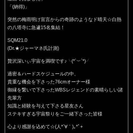
「(納得)」
突然の梅雨明け宣言からの奇跡のようなド晴天☆白熱
の八塔寺に急遽15名集結！
SQM21.0
(Dr.★ジャーマネ氏計測)
贅沢深いぃ宇宙を満喫です♪⁠╰⁠(⁠*⁠´⁠︶⁠`⁠*⁠)⁠╯
過密＆ハードスケジュールの中、
貴重な機会を下さった76cmオーナー様
御縁を繋いで下さったWBSレジェンドの素晴らしい諸
先輩方
知識と経験を与えて下さる星友さん
ステキすぎる宇宙祭りをご一緒下さった皆様
心より感謝を込めて☆(⁠人⁠*⁠´⁠∀⁠｀⁠)⁠｡⁠*ﾟ⁠+