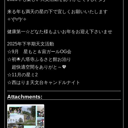
来る年も満天の星の下で宜しくお願いいたします
✧⁠◝⁠(⁠⁰⁠▿⁠⁰⁠)⁠◜⁠✧
健康第一☆どなた様もよいお年をお迎え下さいませ
2025年下半期天文活動
☆9月 星もと＆宙ガールOG会
☆初🌟八塔寺ふるさと館お泊り
超快適空間をありがと～💖
☆11月の星ミ2
☆西はりま天文台キャンドルナイト
Attachments: