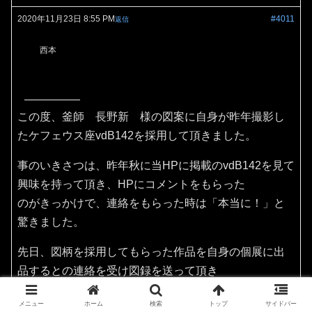
2020年11月23日 8:55 PM
#4011
返信
西本
この度、釜師 長野新 様の図案に自身が昨年撮影し
たケフェウス座vdB142を採用して頂きました。
事のいきさつは、昨年秋に当HPに掲載のvdB142を見て
興味を持って頂き、HPにコメントをもらった
のがきっかけで、連絡をもらった時は「本当に！」と
驚きました。
先日、図柄を採用してもらった作品を自身の個展に出
品するとの連絡を受け図録を送って頂き
その作品を見てビックリ！てっきり陶器作品だと思っ
メニュー
ホーム
検索
トップ
サイドバー
ておりましたが、なんと和銑釜（茶の湯釜）でした。