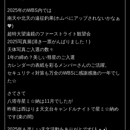
2025年のWBS内では
南天や北天の遠征釣果(ホムペにアップされないかなぁ
💖)
超特大望遠鏡のファーストライト観望会
2025写真展(清き一票がんばりました！)
天体写真ご入選の数々
1年の締め？美しい彗星のご入選
カレンダーの表紙を彩るメンバーさんのご活躍。
セキュリティ対策も万全のWBSに感謝感激の一年でし
た☆
さてさて
八塔寺星ミ☆納は11月でしたが
昨夜は西はりま天文台キャンドルナイトで星ミ☆納め
です(束の間)
2025年も楽しい天文活動をありがとです(⁠人⁠ ⁠•͈⁠ᴗ⁠•͈⁠)