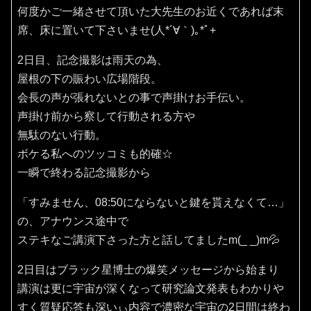
何度かご一緒させて頂いた大先生のお近くであれば末
席、床に置いて下さいませ(⁠人⁠*⁠´⁠∀⁠｀⁠)⁠｡⁠*ﾟ⁠+
2日目、記念撮影は雨天の為、
屋根の下の賑わい広場階段。
会長の声が張れないとの事で声掛けお手伝い。
声掛け前から察して行動される方や
無駄のない行動。
ボケる私へのツッコミも的確☆
一瞬で終わる記念撮影から
「すみません、08:50にならないと鍵を貰えなくて…」
の、アナウンス途中で
ステキなご講演下さった方と話してましたm(_ _)m💦
2日目はブラック星博士の爆笑メッセージから始まり
講演は更に宇宙が深くなって研究論文発表もわかりや
すく質疑応答も深いぃ内容で濃密な宇宙の2日間は終わ