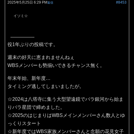
2025年5月25日 6:29 PM
#8453
返信
イソミ☆
役1年ぶりの投稿です。
週末の好天に恵まれませんねぇ
WBSメンバーも勢揃いできるチャンス無く。
年末年始、新年度…
タイミング逃してしまいましたが。
☆2024は八塔寺に集う大型望遠鏡でバラ銀河から始ま
りバラ星団で締めました。
☆2025のはじまりはWBSメインメンバーさん数人とゆ
っくりスタート
☆新年度ではWBS家族メンバーさんと念願の花見女子