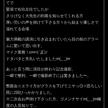
てで
緊張で右往左往でしたが
さりげなく大先生の到着を知らせてくれる方
厚い労いの声を掛けて下さる方々から始まり優しさで
溢れてる会場
魅力満載の講演に引き込まれていたら目の前のアラー
ムに驚いて思い出す。
マイク業務！ε≡≡ﾍ( ´Д`)ﾉ
ドタバタと失礼いたしましたm(_ _)m
あっと言う間に演目が終わり記念撮影。
一瞬で整列、一瞬で撮影終了には驚きました〜。
懇親会☆エライ方がグラスを下げてニヤっ😏✧恐ろしい
罠に2回ひっかかりました。
※二次会お声掛け下さった方、ゴメンナサイm(_ _)m極
度の人見知りで…