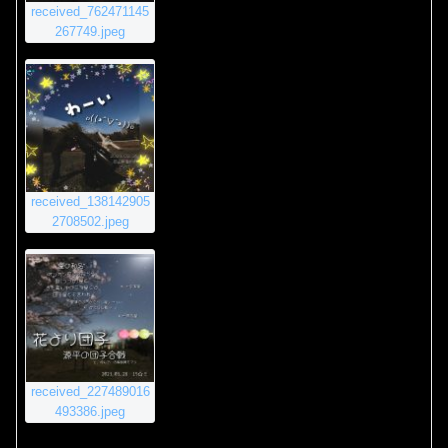
received_762471145
267749.jpeg
received_138142905
2708502.jpeg
received_227489016
493386.jpeg