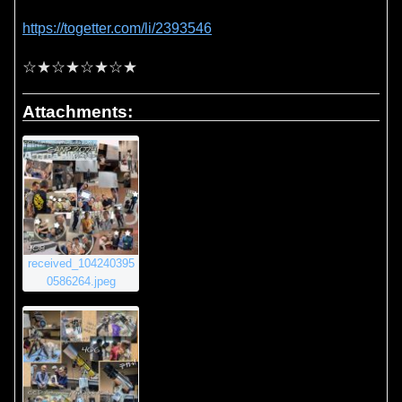
https://togetter.com/li/2393546
☆★☆★☆★☆★
Attachments:
received_104240395
0586264.jpeg