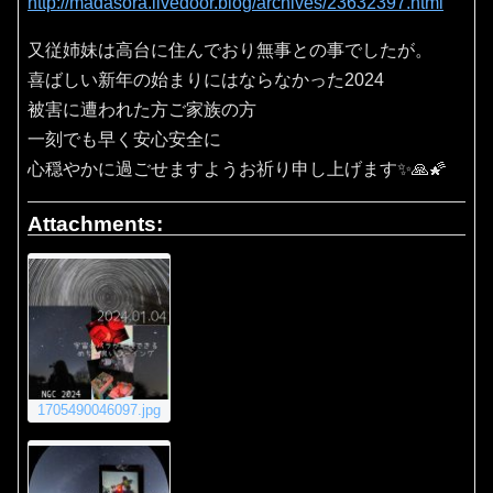
http://madasora.livedoor.blog/archives/23632397.html
又従姉妹は高台に住んでおり無事との事でしたが。
喜ばしい新年の始まりにはならなかった2024
被害に遭われた方ご家族の方
一刻でも早く安心安全に
心穏やかに過ごせますようお祈り申し上げます✨🙏🌠
Attachments:
1705490046097.jpg