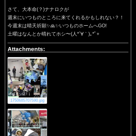
さて、大本命(？)ナナロクが
週末にいつものところに来てくれるかもしれない？！
今週末は晴天祈願✨️🙏✨️いつものホームへGO!
土曜はなんとか晴れてホシ〜(⁠人⁠*⁠´⁠∀⁠｀⁠)⁠｡⁠*ﾟ⁠+
Attachments:
1750685707590.jpg