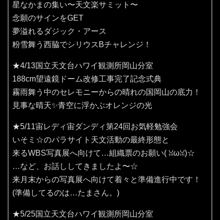
星なかまの集い〜天文楽サミット〜
念願のサインをGET
夢溢れるダジック・アース
粉雪舞う西脇でシリウスBチャレンジ！
★4/13国立天文台ハワイ観測所岡山分室
188cm望遠鏡ドーム改修工事完了記念式典
霧雨舞う中のセレモニーからの晴れの国岡山の底力！
見事な晴天✨️青空に浮かぶオレンジの光
★5/11宙レディ宙ダンディ第24回お気軽勉強会
いそミ☆のパラサイト天文活動の最終形態と
来るWBS写真展へ向けて…組織票のお願い(⁠ ⁠ꈍ⁠ω⁠ꈍ⁠)☆
…など、お話ししてきましたよ〜☆
来月末からの写真展へ向けて着々と準備進行中です！
(準備してるのは…たまさん。)
★5/25国立天文台ハワイ観測所岡山分室