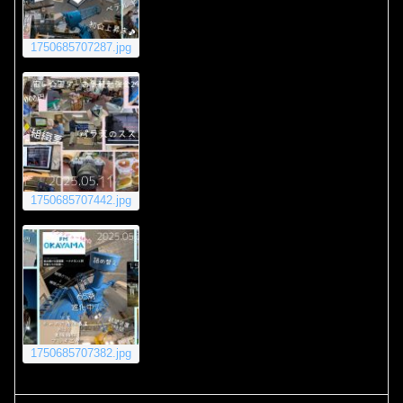
1750685707287.jpg
1750685707442.jpg
1750685707382.jpg