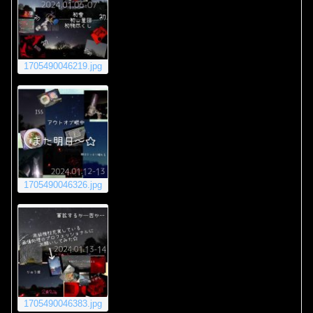
1705490046219.jpg
1705490046326.jpg
1705490046383.jpg