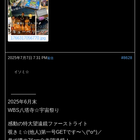
1766317056770.jpg
2025年7月7日 7:31 PM
#8628
返信
イソミ☆
2025年6月末
WBS八塔寺☆宇宙祭り
感動の特大望遠鏡ファーストライト
覗きミ☆(他人)第一号GETです〜＼(^o^)／