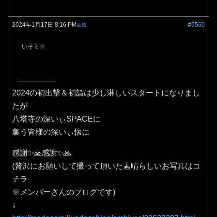
2024年1月17日 8:16 PM
#5560
返信
いそミ☆
2024の初出撃＆初詣は少し淋しいスタートになりまし
たが
八塔寺の深いぃSPACEに
集う皆様の深いぃ懐に
感謝✨🙏感謝✨🙏
(贅沢にお願いして撮って頂いた素晴らしいお写真はコ
チラ
※メンバーさんのブログです)
↓