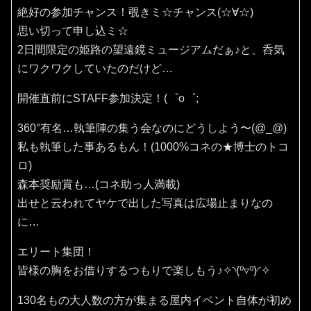
絶好の参加チャンス！覗きミ☆チャンス(⁠☆⁠∀☆⁠)
思い切って申し込ミ☆
2日間限定の姫路の望遠鏡ミュージアムだぁ♪と、呑気
にワクワクしていたのだけど…
開催直前にSTAFF参加決定！(⁠゜⁠o⁠゜⁠;
360°有名…執筆陣の集う会なのにどうしよう〜(⁠@⁠_⁠@⁠)
私も執筆した事あるもん！(1000%コネの★博士のトコ
ロ)
森本奨励賞も…(コネ助っ人満載)
出せと云われてヤケで出した写真は広場止まりなの
に…
エリート集団！
皆様の胸をお借りするつもりで楽しもう♪✧⁠◝⁠(⁠⁰⁠▿⁠⁰⁠)⁠◜⁠✧
130名もの大人数の方が集まる屋内イベント自体が初め