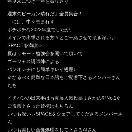
年度末につき一年を振り返り
週末のピーカン晴れだよ全員集合！
…には、中々恵まれず
ボチボチな2022年度でしたが。
メインで出撃される方々とご一緒させて頂き深いぃ
SPACEを満喫☆
夏はリモート勉強会を開いて頂いて
ゴージャス講師陣による
パソオンチにも簡単キレイ処理♪
※なるべく簡単な日本語をご配慮下さるメンバーさん
たち
イチバンの出来事は写真展人気投票まさかの🎊No.1🎊
ご投票下さった皆様はもちろん
いつも深いぃSPACEをシェアしてくださるメンバーさ
ん
いつも美しい画像処理をして下さるAIさん