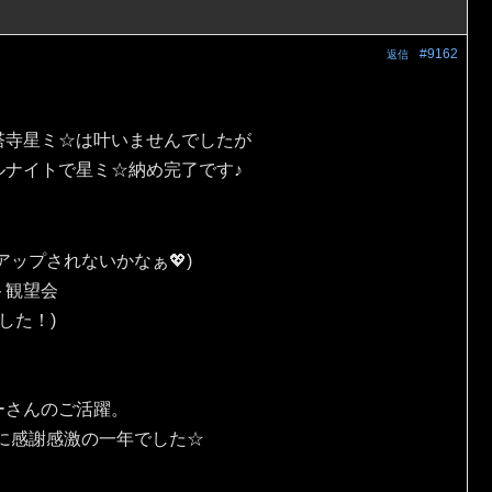
#9162
返信
塔寺星ミ☆は叶いませんでしたが
ルナイトで星ミ☆納め完了です♪
ップされないかなぁ💖)
ト観望会
した！)
ーさんのご活躍。
に感謝感激の一年でした☆