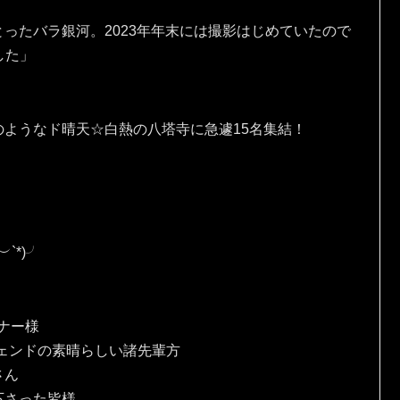
ったバラ銀河。2023年年末には撮影はじめていたので
ました」
ようなド晴天☆白熱の八塔寺に急遽15名集結！
*⁠)⁠╯
、
ナー様
ェンドの素晴らしい諸先輩方
さん
下さった皆様