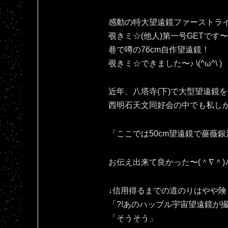
感動の特大望遠鏡ファーストラ
覗きミ☆(他人)第一号GETです〜＼
巷で噂の76cm自作望遠鏡！
覗きミ☆できました〜♪⁠ ⁠\⁠(⁠^⁠ω⁠^⁠\⁠ ⁠)
近年、八塔寺(下)で大型望遠鏡
西明石天文同好会の中でも私し
「ここでは50cm望遠鏡で薔薇銀
お伝え出来て良かった〜(⁠＾⁠∇⁠＾⁠)⁠ﾉ⁠
↓信用得るまでの道のりはやや険
「?!あのハッブル宇宙望遠鏡が
「そうそう」