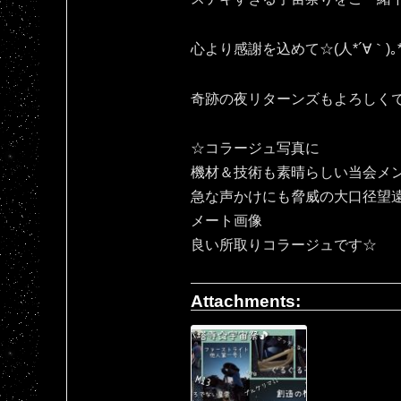
心より感謝を込めて☆(⁠人⁠*⁠´⁠∀⁠｀⁠)⁠｡⁠*
奇跡の夜リターンズもよろしくです
☆コラージュ写真に
機材＆技術も素晴らしい当会メ
急な声かけにも脅威の大口径望
メート画像
良い所取りコラージュです☆
Attachments: