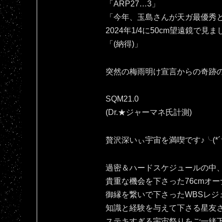
「ARP27…3」
「今年、玉島さんが天ガ最優秀と
2024年1/4に50cm望遠鏡で見
「(納得)」
突然の梅雨明け宣言からの奇跡の
SQM21.0
(Dr.★ジャーマネ氏計測)
贅沢深いぃ宇宙を満喫です♪⁠╰⁠(⁠*⁠´⁠︶⁠`⁠
過密＆ハードスケジュールの中
貴重な機会を下さった76cmオー
御縁を繋いで下さったWBSレジ
知識と経験を与えて下さる星友
ステキすぎる宇宙祭りをご一緒