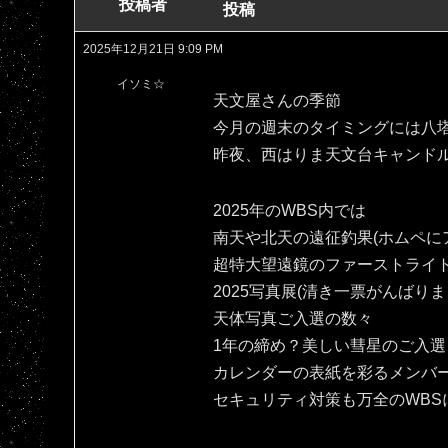
投稿者
投稿
2025年12月21日 9:09 PM
イソミ☆
天文屋さんの季節
今月の週末のタイミングには八
昨夜、西はりま天文台キャンド
2025年のWBS内では
南天や北天の遠征釣果(ホムペにア
超特大望遠鏡のファーストライ
2025写真展(清き一票がんばりま
天体写真ご入選の数々
1年の締め？美しい彗星のご入選
カレンダーの表紙を彩るメンバ
セキュリティ対策も万全のWBS