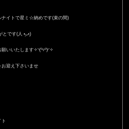
ナイトで星ミ☆納めです(束の間)
⁠ ⁠•͈⁠ᴗ⁠•͈⁠)
す✧⁠◝⁠(⁠⁰⁠▿⁠⁰⁠)⁠◜⁠✧
をお迎え下さいませ
イト