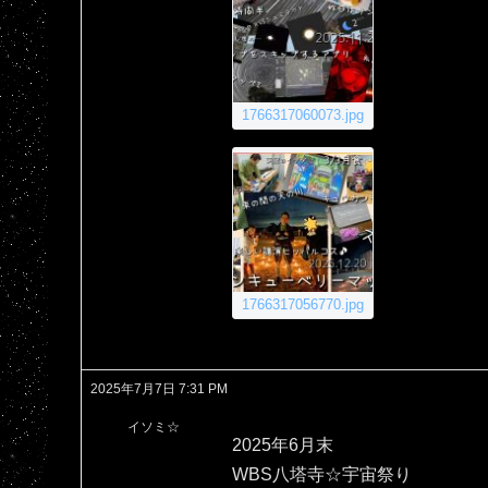
1766317060073.jpg
1766317056770.jpg
2025年7月7日 7:31 PM
イソミ☆
2025年6月末
WBS八塔寺☆宇宙祭り