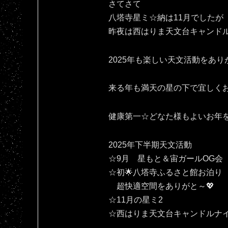
さてさて
八塔寺星ミ☆納は11月でしたが
昨夜は西はりま天文台キャンドル
2025年も楽しい天文活動をありがとです(⁠人
来る年も満天の星の下で宜しくお願いいたしま
健康第一☆どなた様もよいお年
2025年下半期天文活動
☆9月 星もと＆宙ガールOG会
☆初🌟八塔寺ふるさと館お泊り
超快適空間をありがと～💖
☆11月の星ミ2
☆西はりま天文台キャンドルナ