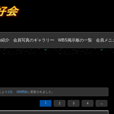
の紹介
会員写真のギャラリー
WBS掲示板の一覧
会員メニ
により
1日、 2時間前
に更新されました。
1
2
3
4
→