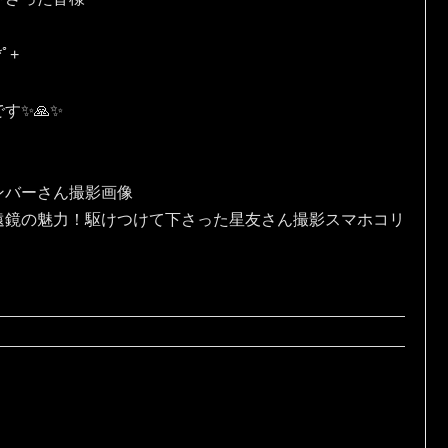
ﾟ⁠+
✨🙏✨️
ンバーさん撮影画像
遠鏡の魅力！駆けつけて下さった星友さん撮影スマホコリ