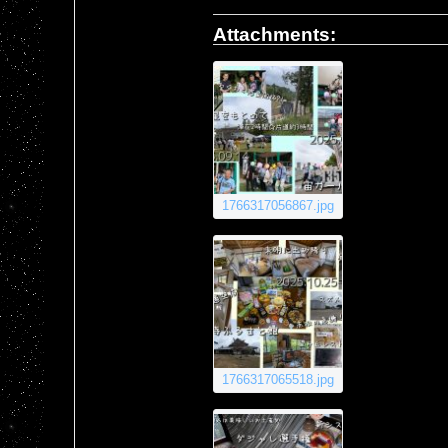
Attachments:
1766317056867.jpg
1766317065518.jpg