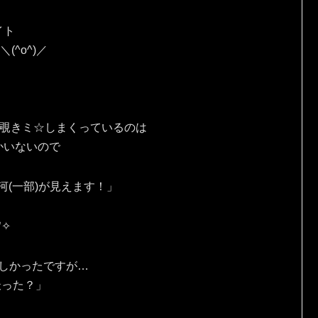
イト
(^o^)／
を覗きミ☆しまくっているのは
かいないので
河(一部)が見えます！」
✧⁠
しかったですが…
撮った？」