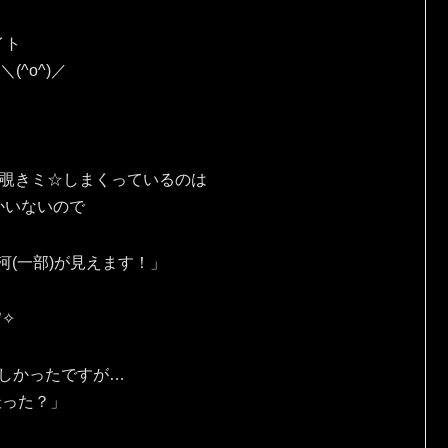
イト
(^o^)／
を覗きミ☆しまくっているのは
かいないので
河(一部)が見えます！」
✧⁠
しかったですが…
撮った？」