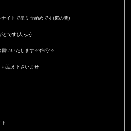
ナイトで星ミ☆納めです(束の間)
⁠ ⁠•͈⁠ᴗ⁠•͈⁠)
す✧⁠◝⁠(⁠⁰⁠▿⁠⁰⁠)⁠◜⁠✧
をお迎え下さいませ
イト