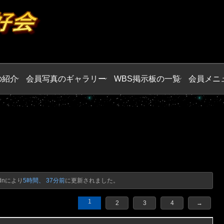
の紹介
会員写真のギャラリー
WBS掲示板の一覧
会員メニ
dn
により
5時間、 37分前
に更新されました。
1
2
3
4
→