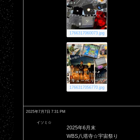
1766317060073.jpg
1766317056770.jpg
2025年7月7日 7:31 PM
イソミ☆
2025年6月末
WBS八塔寺☆宇宙祭り