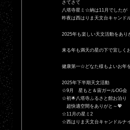
さてさて
八塔寺星ミ☆納は11月でしたが
昨夜は西はりま天文台キャンドル
2025年も楽しい天文活動をありがとです(⁠人
来る年も満天の星の下で宜しくお願いいたしま
健康第一☆どなた様もよいお年
2025年下半期天文活動
☆9月 星もと＆宙ガールOG会
☆初🌟八塔寺ふるさと館お泊り
超快適空間をありがと～💖
☆11月の星ミ2
☆西はりま天文台キャンドルナ