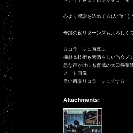
心より感謝を込めて☆(⁠人⁠*⁠´⁠∀⁠｀⁠)⁠｡⁠*
奇跡の夜リターンズもよろしくです
☆コラージュ写真に
機材＆技術も素晴らしい当会メ
急な声かけにも脅威の大口径望
メート画像
良い所取りコラージュです☆
Attachments: