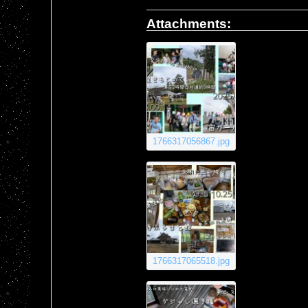
Attachments:
1766317056867.jpg
1766317065518.jpg