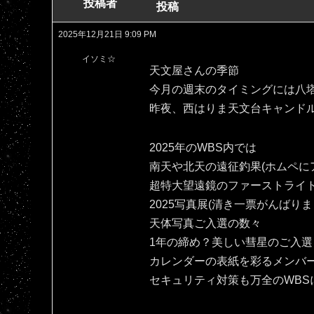
投稿者
投稿
2025年12月21日 9:09 PM
イソミ☆
天文屋さんの季節
今月の週末のタイミングには八
昨夜、西はりま天文台キャンド
2025年のWBS内では
南天や北天の遠征釣果(ホムペにア
超特大望遠鏡のファーストライ
2025写真展(清き一票がんばりま
天体写真ご入選の数々
1年の締め？美しい彗星のご入選
カレンダーの表紙を彩るメンバ
セキュリティ対策も万全のWBS