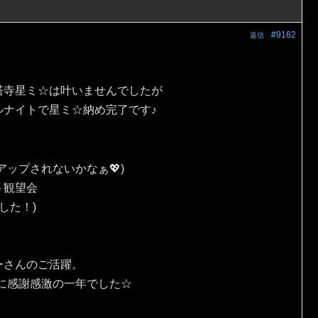
#9162
返信
塔寺星ミ☆は叶いませんでしたが
ルナイトで星ミ☆納め完了です♪
ップされないかなぁ💖)
ト観望会
した！)
ーさんのご活躍。
に感謝感激の一年でした☆