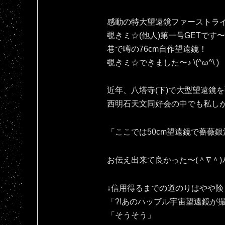
感動の特大望遠鏡ファーストラ
覗きミ☆(他人)第一号GETです〜＼
巷で噂の76cm自作望遠鏡！
覗きミ☆できました〜♪⁠ ⁠\⁠(⁠^⁠ω⁠^⁠\⁠ ⁠)
近年、八塔寺(下)で大型望遠鏡
西明石天文同好会の中でも私し
「ここでは50cm望遠鏡で薔薇銀
お伝え出来て良かった〜(⁠＾⁠∇⁠＾⁠)⁠ﾉ⁠
↓信用得るまでの道のりはやや険
「?!あのハッブル宇宙望遠鏡が
「そうそう」