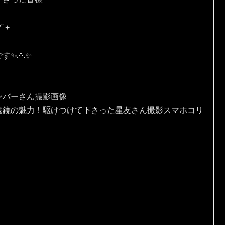
ﾟ⁠+
✨🙏✨️
ンバーさん撮影画像
遠鏡の魅力！駆けつけて下さった星友さん撮影スマホコリ