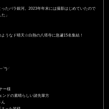
ったバラ銀河。2023年年末には撮影はじめていたので
ました」
ようなド晴天☆白熱の八塔寺に急遽15名集結！
*⁠)⁠╯
、
ナー様
ェンドの素晴らしい諸先輩方
さん
下さった皆様