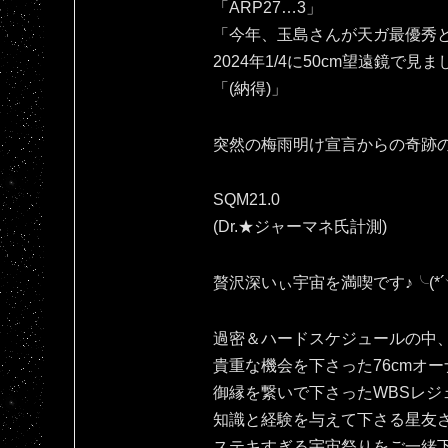
「ARP27…3」
「今年、玉島さんが天ガ最優秀と
2024年1/4に50cm望遠鏡で見
「(納得)」
突然の梅雨明け宣言からの奇跡の
SQM21.0
(Dr.★ジャーマネ氏計測)
贅沢深いぃ宇宙を満喫です♪⁠╰⁠(⁠*⁠´⁠︶⁠`⁠
過密＆ハードスケジュールの中
貴重な機会を下さった76cmオー
御縁を繋いで下さったWBSレジ
知識と経験を与えて下さる星友
ステキすぎる宇宙祭りをご一緒