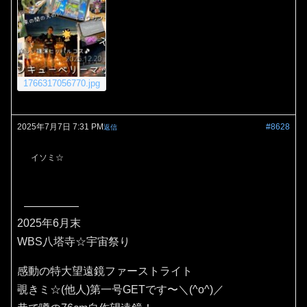
1766317056770.jpg
2025年7月7日 7:31 PM
#8628
返信
イソミ☆
2025年6月末
WBS八塔寺☆宇宙祭り
感動の特大望遠鏡ファーストライト
覗きミ☆(他人)第一号GETです〜＼(^o^)／