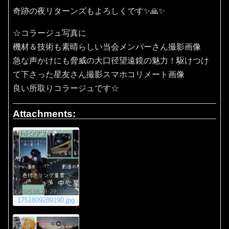
奇跡の夜リターンズもよろしくです✨🙏✨️
☆コラージュ写真に
機材＆技術も素晴らしい当会メンバーさん撮影画像
急な声かけにも脅威の大口径望遠鏡の魅力！駆けつけ
て下さった星友さん撮影スマホコリメート画像
良い所取りコラージュです☆
Attachments:
1751809289190.jpg