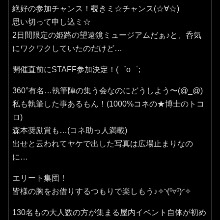
絶好の参加チャンス！覗きミ☆チャンス(⁠☆⁠∀☆⁠)
思い切って申し込ミ☆
2日間限定の姫路の望遠鏡ミュージアムだぁ♪と、呑気
にワクワクしていたのだけど…
開催直前にSTAFF参加決定！(⁠゜⁠o⁠゜⁠;
360°有名…執筆陣の集う会なのにどうしよう〜(⁠@⁠_⁠@⁠)
私も執筆した事あるもん！(1000%コネの★博士のトコ
ロ)
森本奨励賞も…(コネ助っ人満載)
出せと云われてヤケで出した写真は広場止まりなの
に…
エリート集団！
皆様の胸をお借りするつもりで楽しもう♪✧⁠◝⁠(⁠⁰⁠▿⁠⁰⁠)⁠◜⁠✧
130名もの大人数の方が集まる屋内イベント自体が初め