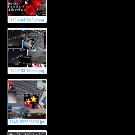
1748163739460.jpg
1748163739565.jpg
17481637396152.jpg