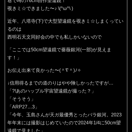
巷で噂の76cm自作望遠鏡！
覗きミ☆できました〜♪⁠ ⁠\⁠(⁠^⁠ω⁠^⁠\⁠ ⁠)
近年、八塔寺(下)で大型望遠鏡を覗きミ☆しまくってい
るのは
西明石天文同好会の中でも私しかいないので
「ここでは50cm望遠鏡で薔薇銀河(一部)が見えま
す！」
お伝え出来て良かった〜(⁠＾⁠∇⁠＾⁠)⁠ﾉ⁠✧⁠
↓信用得るまでの道のりはやや険しかったですが…
「?!あのハッブル宇宙望遠鏡が撮った？」
「そうそう」
「ARP27…3」
「今年、玉島さんが天ガ最優秀とったバラ銀河。2023
年年末には撮影はじめていたので2024年1/4に50cm望
遠鏡で見ました」