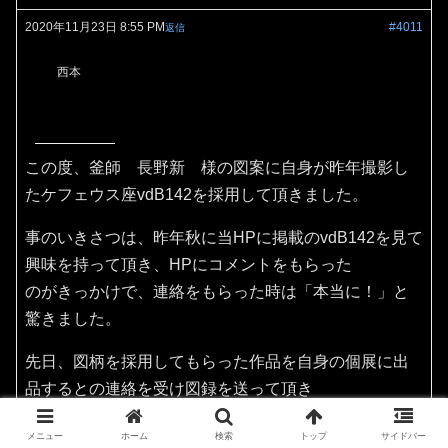
2020年11月23日 8:55 PM
#4011
返信
西本
この度、釜師 長野新 様の図案に自身が昨年撮影し
たケフェウス座vdB142を採用して頂きました。
事のいきさつは、昨年秋に当HPに掲載のvdB142を見て
興味を持って頂き、HPにコメントをもらった
のがきっかけで、連絡をもらった時は「本当に！」と
驚きました。
先日、図柄を採用してもらった作品を自身の個展に出
品するとの連絡を受け図録を送って頂き
その作品を見てビックリ！てっきり陶器作品だと思っ
メニュー
ホーム
検索
トップ
サイドバー
ておりましたが、なんと和銑釜（茶の湯釜）でした。