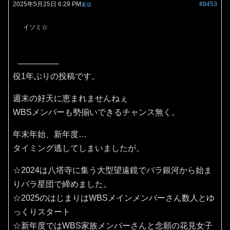
2025年5月25日 6:29 PM
#8453
返信
イソミ☆
役1年ぶりの投稿です。
週末の好天に恵まれませんねぇ
WBSメンバーも勢揃いできるチャンス無く。
年末年始、新年度…
タイミング逃してしまいましたが。
☆2024は八塔寺に集う大型望遠鏡でバラ銀河から始ま
りバラ星団で締めました。
☆2025のはじまりはWBSメインメンバーさん数人とゆ
っくりスタート
☆新年度ではWBS家族メンバーさんと念願の花見女子