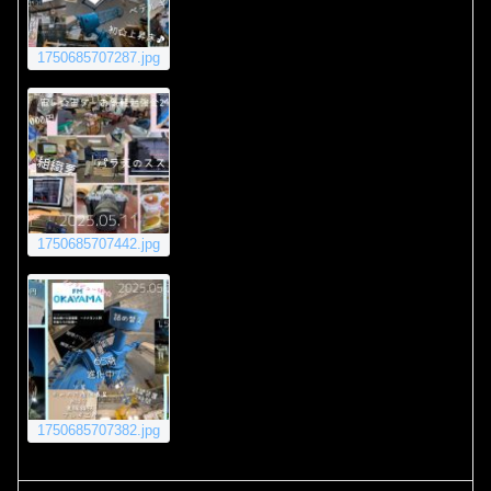
1750685707287.jpg
1750685707442.jpg
1750685707382.jpg