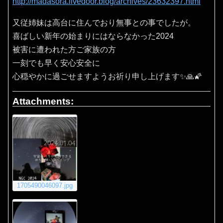
http://madasora.livedoor.blog/archives/23632397.html
又従姉妹は高台に住んでおり無事との事でしたが。
喜ばしい新年の始まりにはならなかった2024
被害に遭われた方ご家族の方
一刻でも早く安心安全に
心穏やかに過ごせますようお祈り申し上げます✨🙏🌠
Attachments:
1705490046097.jpg