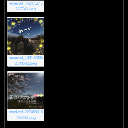
received_762471145
267749.jpeg
received_138142905
2708502.jpeg
received_227489016
493386.jpeg