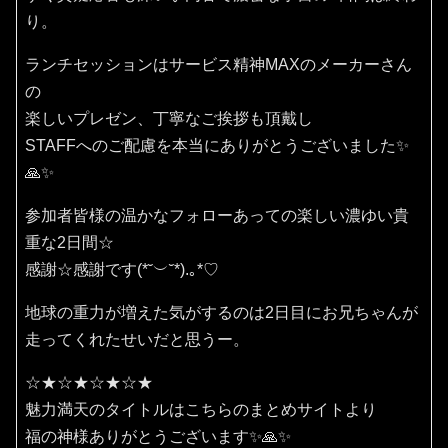
り。
ランチセッションはサービス精神MAXのメーカーさん
の
楽しいプレゼン、丁寧なご挨拶も頂戴し
STAFFへのご配慮を本当にありがとうございました✨
🙏✨
参加者皆様の温かなフォローあっての楽しい濃ゆい貴
重な2日間☆
感謝☆感謝です(⁠*⁠˘⁠︶⁠˘⁠*⁠)⁠.⁠｡⁠*⁠♡
地球の重力が増えた気がするのは2日目にお兄ちゃんが
走ってくれたせいだと思うー。
☆★☆★☆★☆★
魅力満天のタイトルはこちらのまとめサイトより
福の神様ありがとうございます✨🙏✨