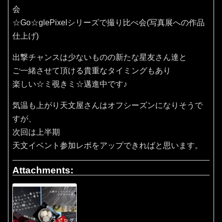
会
☆Go☆glePixelシリーズで撮り比べ会(写真展への作品
仕上げ)
出撃チャンスは少ないものの新たな星友さん達と
ご一緒させて頂ける貴重なタイミングもあり
楽しい☆ミ覗きミ☆邁進中です♪
気温も上がり天文屋さんはオフシーズンになりそうで
すが、
次回は上半期
天文イベント参加レポをアップできればと思います。
Attachments: