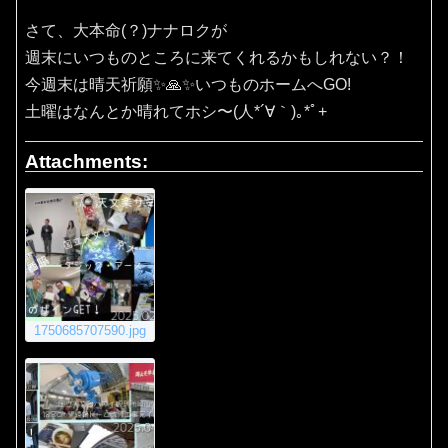
さて、大本命(？)ナナロクが
週末にいつものところに来てくれるかもしれない？！
今週末は晴天祈願✨️🙏✨️いつものホームへGO!
土曜はなんとか晴れてホシ〜(⁠人⁠*⁠´⁠∀⁠｀⁠)⁠｡⁠*ﾟ⁠+
Attachments:
1750685707590.jpg