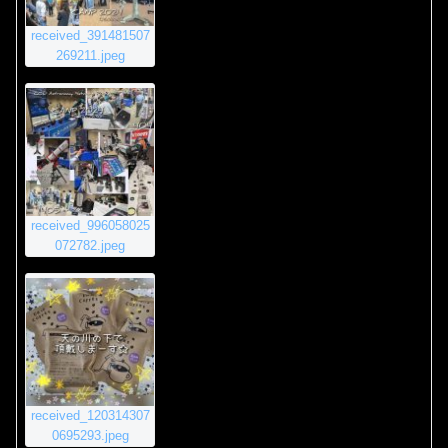
received_391481507
269211.jpeg
received_996058025
072782.jpeg
received_120314307
0695293.jpeg