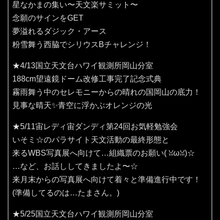
星なかまの集い〜天文楽サミット〜
念願のサインをGET
夢溢れるダジック・アース
粉雪舞う西脇でシリウスBチャレンジ！
★4/13国立天文台ハワイ観測所岡山分室
188cm望遠鏡ドーム改修工事完了記念式典
霧雨舞う中のセレモニーからの晴れの国岡山の底力！
見事な晴天✨️青空に浮かぶオレンジの光
★5/11宙レディ宙ダンディ第24回お気軽勉強会
いそミ☆のパラサイト天文活動の最終形態と
来るWBS写真展へ向けて…組織票のお願い(⁠ ⁠ꈍ⁠ω⁠ꈍ⁠)☆
…など、お話ししてきましたよ〜☆
来月末からの写真展へ向けて着々と準備進行中です！
(準備してるのは…たまさん。)
★5/25国立天文台ハワイ観測所岡山分室