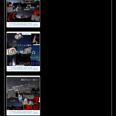
1705490046219.jpg
1705490046326.jpg
1705490046383.jpg