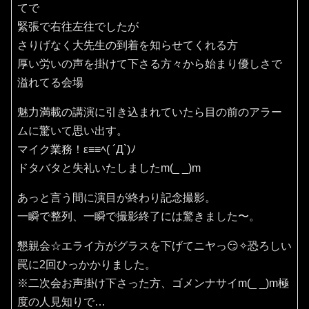
てで
緊張で右往左往でしたが
さりげなく大先生の到着を知らせてくれる方
厚い労いの声を掛けて下さる方々から始まり優しさで
溢れてる会場
魅力満載の講演に引き込まれていたら目の前のアラー
ムに驚いて思い出す。
マイク業務！ε≡≡ﾍ( ´Д`)ﾉ
ドタバタと失礼いたしましたm(_ _)m
あっと言う間に演目が終わり記念撮影。
一瞬で整列、一瞬で撮影終了には驚きました〜。
懇親会☆エライ方がグラスを下げてニヤっ😏✧恐ろしい
罠に2回ひっかかりました。
※二次会お声掛け下さった方、ゴメンナサイm(_ _)m極
度の人見知りで…