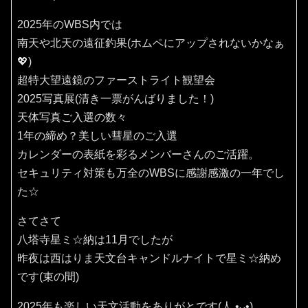
2025年のWBS内では
南天や北天の遠征釣果(ホムペにアップされないかなぁ
💖)
超特大望遠鏡のファーストライト観望会
2025写真展(清き一票がんばりました！)
天体写真ご入選の数々
1年の締め？美しい彗星のご入選
カレンダーの表紙を彩るメンバーさんのご活躍。
セキュリティ対策も万全のWBSに感謝感激の一年でし
た☆
さてさて
八塔寺星ミ☆納は11月でしたが
昨夜は西はりま天文台キャンドルナイトで星ミ☆納め
です(束の間)
2025年も楽しい天文活動をありがとです(⁠人⁠ ⁠•͈⁠ᴗ⁠•͈⁠)