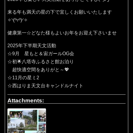
来る年も満天の星の下で宜しくお願いいたします
✧⁠◝⁠(⁠⁰⁠▿⁠⁰⁠)⁠◜⁠✧
健康第一☆どなた様もよいお年をお迎え下さいませ
2025年下半期天文活動
☆9月 星もと＆宙ガールOG会
☆初🌟八塔寺ふるさと館お泊り
超快適空間をありがと～💖
☆11月の星ミ2
☆西はりま天文台キャンドルナイト
Attachments: