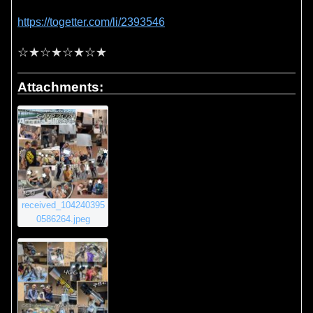
https://togetter.com/li/2393546
☆★☆★☆★☆★
Attachments:
received_104240395
0586264.jpeg