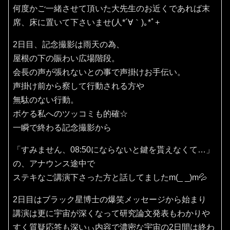
何度かご一緒させて頂いた大先生のお近くであれば末
席、床に置いて下さいませ(⁠人⁠*⁠´⁠∀⁠｀⁠)⁠｡⁠*ﾟ⁠+
2日目、記念撮影は雨天の為、
屋根の下の賑わい広場階段。
会長の声が張れないとの事で声掛けお手伝い。
声掛け前から察して行動される方や
無駄のない行動。
ボケる私へのツッコミも的確☆
一瞬で終わる記念撮影から
「すみません、08:50にならないと鍵を貰えなくて…」
の、アナウンス途中で
ステキなご講演下さった方と話してましたm(_ _)m💦
2日目はブラック星博士の爆笑メッセージから始まり
講演は更に宇宙が深くなって研究論文発表もわかりや
すく質疑応答も深いぃ内容で濃密な宇宙の2日間は終わ