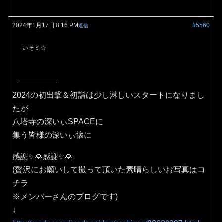
2024年1月17日 8:16 PM
#5560
返信
いそミ☆
2024の初出撃＆初詣は少し淋しいスタートになりまし
たが
八塔寺の深いぃSPACEに
集う皆様の深いぃ懐に
感謝✨🙏感謝✨🙏
(贅沢にお願いして撮って頂いた素晴らしいお写真はコ
チラ
※メンバーさんのブログです)
↓