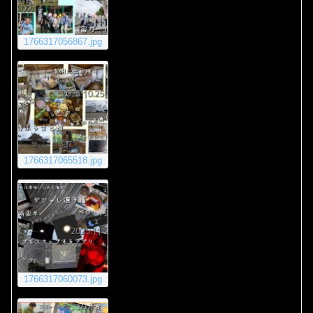
1766317056867.jpg
1766317065518.jpg
1766317060073.jpg