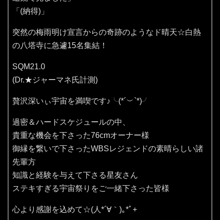
「(納得)」
突然の梅雨明け宣言からの奇跡のようなド晴天☆白熱
の八塔寺に急遽15名集結！
SQM21.0
(Dr.★ジャーマネ氏計測)
贅沢深いぃ宇宙を満喫です♪⁠╰⁠(⁠*⁠´⁠︶⁠`⁠*⁠)⁠╯
過密＆ハードスケジュールの中、
貴重な機会を下さった76cmオーナー様
御縁を繋いで下さったWBSレジェンドの素晴らしい諸
先輩方
知識と経験を与えて下さる星友さん
ステキすぎる宇宙祭りをご一緒下さった皆様
心より感謝を込めて☆(⁠人⁠*⁠´⁠∀⁠｀⁠)⁠｡⁠*ﾟ⁠+