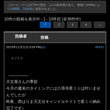
このトピックには37件の返信、1人の参加者があり、最後に
whtifxj
によ
り
16時間、 54分前
に更新されました。
10件の投稿を表示中 - 1 - 10件目 (全38件中)
1
2
3
4
→
投稿者
投稿
2025年12月21日 9:09 PM
#9162
返信
イソミ☆
天文屋さんの季節
今月の週末のタイミングには八塔寺星ミ☆は叶いませ
んでしたが
昨夜、西はりま天文台キャンドルナイトで星ミ☆納め
完了です♪