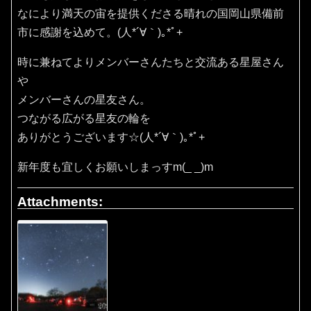
なにより満天の宙を提供くださる晴れの国岡山県備前
市に感謝を込めて。(⁠人⁠*⁠´⁠∀⁠｀⁠)⁠｡⁠*ﾟ⁠+
時に兼ねてよりメンバーさんたちと交流ある星屋さん
や
メンバーさんの星友さん。
つながる広がる星友の輪を
ありがとうございます☆(⁠人⁠*⁠´⁠∀⁠｀⁠)⁠｡⁠*ﾟ⁠+
新年度も宜しくお願いしまっすm(_ _)m
Attachments: