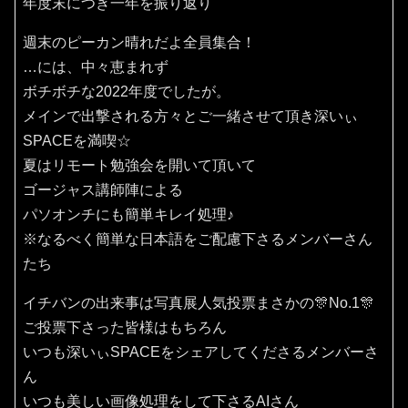
年度末につき一年を振り返り
週末のピーカン晴れだよ全員集合！
…には、中々恵まれず
ボチボチな2022年度でしたが。
メインで出撃される方々とご一緒させて頂き深いぃ
SPACEを満喫☆
夏はリモート勉強会を開いて頂いて
ゴージャス講師陣による
パソオンチにも簡単キレイ処理♪
※なるべく簡単な日本語をご配慮下さるメンバーさん
たち
イチバンの出来事は写真展人気投票まさかの🎊No.1🎊
ご投票下さった皆様はもちろん
いつも深いぃSPACEをシェアしてくださるメンバーさ
ん
いつも美しい画像処理をして下さるAIさん