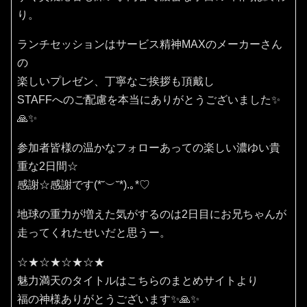
り。
ランチセッションはサービス精神MAXのメーカーさん
の
楽しいプレゼン、丁寧なご挨拶も頂戴し
STAFFへのご配慮を本当にありがとうございました✨
🙏✨
参加者皆様の温かなフォローあっての楽しい濃ゆい貴
重な2日間☆
感謝☆感謝です(⁠*⁠˘⁠︶⁠˘⁠*⁠)⁠.⁠｡⁠*⁠♡
地球の重力が増えた気がするのは2日目にお兄ちゃんが
走ってくれたせいだと思うー。
☆★☆★☆★☆★
魅力満天のタイトルはこちらのまとめサイトより
福の神様ありがとうございます✨🙏✨