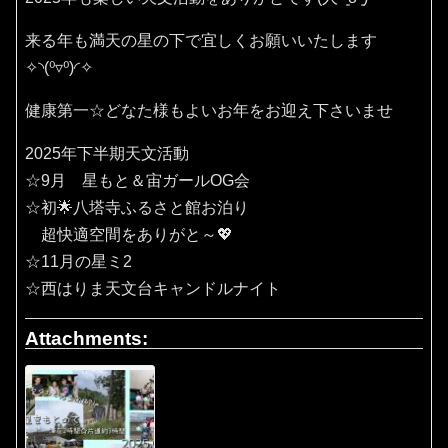
来る年も満天の星の下で宜しくお願いいたします
✧⁠◝⁠(⁠⁰⁠▿⁠⁰⁠)⁠◜⁠✧
健康第一☆どなた様もよいお年をお迎え下さいませ
2025年下半期天文活動
☆9月 星もと＆宙ガールOG会
☆初🌟八塔寺ふるさと館お泊り
超快適空間をありがと～💖
☆11月の星ミ2
☆西はりま天文台キャンドルナイト
Attachments: