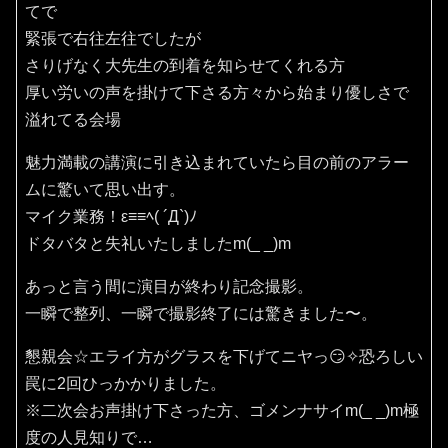
てで
緊張で右往左往でしたが
さりげなく大先生の到着を知らせてくれる方
厚い労いの声を掛けて下さる方々から始まり優しさで
溢れてる会場
魅力満載の講演に引き込まれていたら目の前のアラー
ムに驚いて思い出す。
マイク業務！ε≡≡ﾍ( ´Д`)ﾉ
ドタバタと失礼いたしましたm(_ _)m
あっと言う間に演目が終わり記念撮影。
一瞬で整列、一瞬で撮影終了には驚きました〜。
懇親会☆エライ方がグラスを下げてニヤっ😏✧恐ろしい
罠に2回ひっかかりました。
※二次会お声掛け下さった方、ゴメンナサイm(_ _)m極
度の人見知りで…