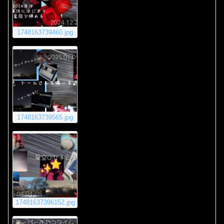
1748163739460.jpg
1748163739565.jpg
17481637396152.jpg