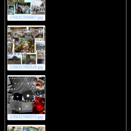
1766317056867.jpg
1766317065518.jpg
1766317060073.jpg