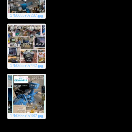
1750685707287.jpg
1750685707442.jpg
1750685707382.jpg