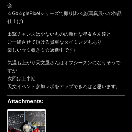
会
☆Go☆glePixelシリーズで撮り比べ会(写真展への作品
仕上げ)
出撃チャンスは少ないものの新たな星友さん達と
ご一緒させて頂ける貴重なタイミングもあり
楽しい☆ミ覗きミ☆邁進中です♪
気温も上がり天文屋さんはオフシーズンになりそうで
すが、
次回は上半期
天文イベント参加レポをアップできればと思います。
Attachments: