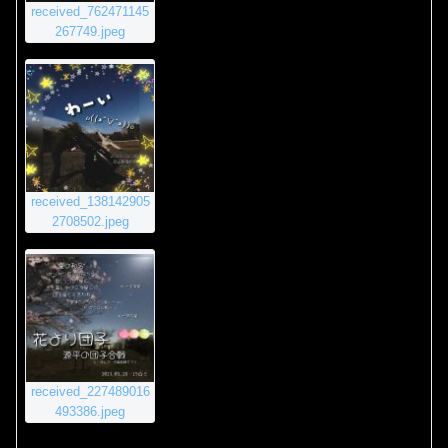
received_762471145
267749.jpeg
received_138142905
2708502.jpeg
received_227489016
493386.jpeg