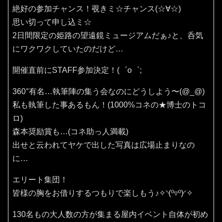
絶好の参加チャンス！覗きミ☆チャンス(⁠☆⁠∀☆⁠)
思い切って申し込ミ☆
2日間限定の姫路の望遠鏡ミュージアムだぁ♪と、呑気
にワクワクしていたのだけど…
開催直前にSTAFF参加決定！(⁠゜⁠o⁠゜⁠;
360°有名…執筆陣の集う会なのにどうしよう〜(⁠@⁠_⁠@⁠)
私も執筆した事あるもん！(1000%コネの★博士のトコ
ロ)
森本奨励賞も…(コネ助っ人満載)
出せと云われてヤケで出した写真は広場止まりなの
に…
エリート集団！
皆様の胸をお借りするつもりで楽しもう♪✧⁠◝⁠(⁠⁰⁠▿⁠⁰⁠)⁠◜⁠✧
130名もの大人数の方が集まる屋内イベント自体が初め