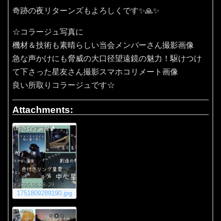
奇跡の夜リターンズもよろしくです✨🙏✨️
☆コラージュ写真に
機材＆技術も素晴らしい当会メンバーさん撮影画像
急な声かけにも脅威の大口径望遠鏡の魅力！駆けつけ
て下さった星友さん撮影スマホコリメート画像
良い所取りコラージュです☆
Attachments:
1751809289190.jpg