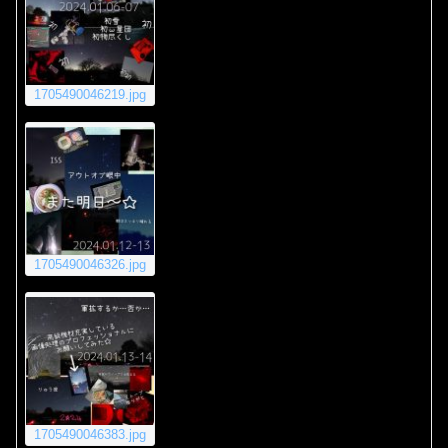
1705490046219.jpg
1705490046326.jpg
1705490046383.jpg