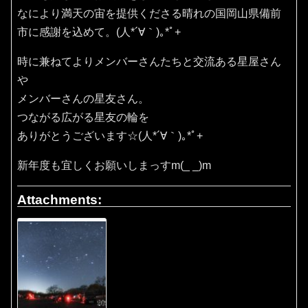
なにより満天の宙を提供くださる晴れの国岡山県備前
市に感謝を込めて。(⁠人⁠*⁠´⁠∀⁠｀⁠)⁠｡⁠*ﾟ⁠+
時に兼ねてよりメンバーさんたちと交流ある星屋さん
や
メンバーさんの星友さん。
つながる広がる星友の輪を
ありがとうございます☆(⁠人⁠*⁠´⁠∀⁠｀⁠)⁠｡⁠*ﾟ⁠+
新年度も宜しくお願いしまっすm(_ _)m
Attachments: