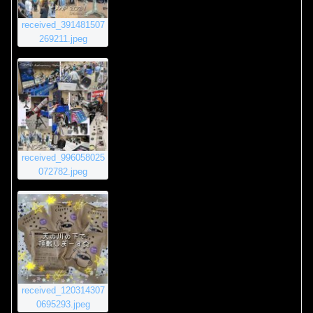
received_391481507
269211.jpeg
received_996058025
072782.jpeg
received_120314307
0695293.jpeg