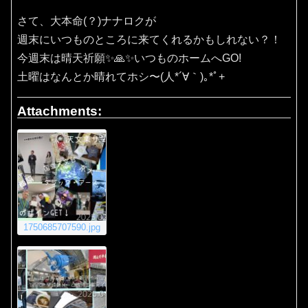
さて、大本命(？)ナナロクが
週末にいつものところに来てくれるかもしれない？！
今週末は晴天祈願✨️🙏✨️いつものホームへGO!
土曜はなんとか晴れてホシ〜(⁠人⁠*⁠´⁠∀⁠｀⁠)⁠｡⁠*ﾟ⁠+
Attachments:
1750685707590.jpg