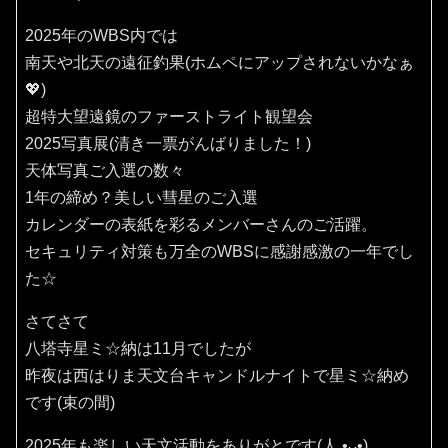
2025年のWBS内では
南天や北天の遠征釣果(ホムペにアップされないかなぁ
💖)
超特大望遠鏡のファーストライト観望会
2025写真展(清き一票がんばりました！)
天体写真ご入選の数々
1年の締め？美しい彗星のご入選
カレンダーの表紙を彩るメンバーさんのご活躍。
セキュリティ対策も万全のWBSに感謝感激の一年でし
た☆
さてさて
八塔寺星ミ☆納は11月でしたが
昨夜は西はりま天文台キャンドルナイトで星ミ☆納め
です(束の間)
2025年も楽しい天文活動をありがとです(⁠人⁠ ⁠•͈⁠ᴗ⁠•͈⁠)