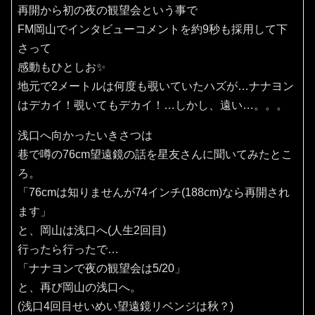
再開から初の夜の観望会という事で
FM岡山でインタビューコメントを約9秒も採用して下
さって
感動もひとしお✨️
地元で2メートルは何度も覗いていたハズが…ナナヨン
はデカイ！覗いてもデカイ！…しかし、遠い…。。。
浅口へ向かったいきさつは
巷で噂の76cm望遠鏡の話を星友さんに聞いてみたとこ
ろ。
「76cmは知りませんが74インチ(188cm)なら再開され
ます」
と、岡山は浅口へ(人生2回目)
行ったら行ったで…
「ナナヨンで夜の観望会は5/20」
と、再び岡山の浅口へ。
(浅口4回目せいめい望遠鏡リベンジは秋？)