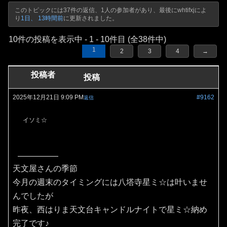
このトピックには37件の返信、1人の参加者があり、最後に
whtifxj
によ
り
1日、 13時間前
に更新されました。
10件の投稿を表示中 - 1 - 10件目 (全38件中)
1
2
3
4
→
投稿者
投稿
2025年12月21日 9:09 PM
#9162
返信
イソミ☆
天文屋さんの季節
今月の週末のタイミングには八塔寺星ミ☆は叶いませ
んでしたが
昨夜、西はりま天文台キャンドルナイトで星ミ☆納め
完了です♪