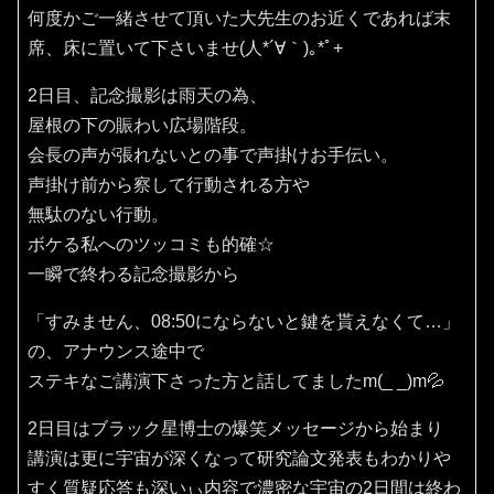
何度かご一緒させて頂いた大先生のお近くであれば末
席、床に置いて下さいませ(⁠人⁠*⁠´⁠∀⁠｀⁠)⁠｡⁠*ﾟ⁠+
2日目、記念撮影は雨天の為、
屋根の下の賑わい広場階段。
会長の声が張れないとの事で声掛けお手伝い。
声掛け前から察して行動される方や
無駄のない行動。
ボケる私へのツッコミも的確☆
一瞬で終わる記念撮影から
「すみません、08:50にならないと鍵を貰えなくて…」
の、アナウンス途中で
ステキなご講演下さった方と話してましたm(_ _)m💦
2日目はブラック星博士の爆笑メッセージから始まり
講演は更に宇宙が深くなって研究論文発表もわかりや
すく質疑応答も深いぃ内容で濃密な宇宙の2日間は終わ