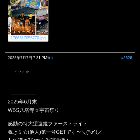
1766317056770.jpg
2025年7月7日 7:31 PM
#8628
返信
イソミ☆
2025年6月末
WBS八塔寺☆宇宙祭り
感動の特大望遠鏡ファーストライト
覗きミ☆(他人)第一号GETです〜＼(^o^)／