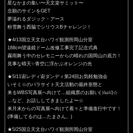
星なかまの集い〜天文楽サミット〜
念願のサインをGET
夢溢れるダジック・アース
粉雪舞う西脇でシリウスBチャレンジ！
★4/13国立天文台ハワイ観測所岡山分室
188cm望遠鏡ドーム改修工事完了記念式典
霧雨舞う中のセレモニーからの晴れの国岡山の底力！
見事な晴天✨️青空に浮かぶオレンジの光
★5/11宙レディ宙ダンディ第24回お気軽勉強会
いそミ☆のパラサイト天文活動の最終形態と
来るWBS写真展へ向けて…組織票のお願い(⁠ ⁠ꈍ⁠ω⁠ꈍ⁠)☆
…など、お話ししてきましたよ〜☆
来月末からの写真展へ向けて着々と準備進行中です！
(準備してるのは…たまさん。)
★5/25国立天文台ハワイ観測所岡山分室