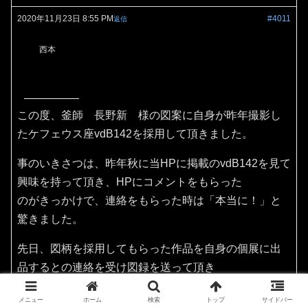
2020年11月23日 8:55 PM
#4011
返信
西本
この度、釜師 長野新 様の図案に自身が昨年撮影し
たケフェウス座vdB142を採用して頂きました。
事のいきさつは、昨年秋に当HPに掲載のvdB142を見て
興味を持って頂き、HPにコメントをもらった
のがきっかけで、連絡をもらった時は「本当に！」と
驚きました。
先日、図柄を採用してもらった作品を自身の個展に出
品するとの連絡を受け図録を送って頂き
その作品を見てビックリ！てっきり陶器作品だと思っ
メニュー
ホーム
検索
トップ
サイドバー
ておりましたが、なんと和銑釜（茶の湯釜）でした。