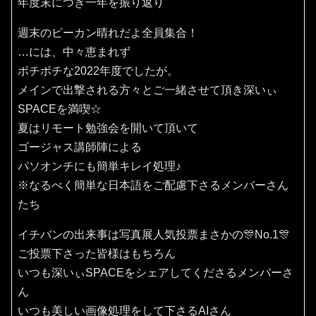
年度末につき一年を振り返り
週末のピーカン晴れだよ全員集合！
…には、中々恵まれず
ボチボチな2022年度でしたが。
メインで出撃される方々とご一緒させて頂き深いぃ
SPACEを満喫☆
夏はリモート勉強会を開いて頂いて
ゴージャス講師陣による
パソオンチにも簡単キレイ処理♪
※なるべく簡単な日本語をご配慮下さるメンバーさん
たち
イチバンの出来事は写真展人気投票まさかの🎊No.1🎊
ご投票下さった皆様はもちろん
いつも深いぃSPACEをシェアしてくださるメンバーさ
ん
いつも美しい画像処理をして下さるAIさん