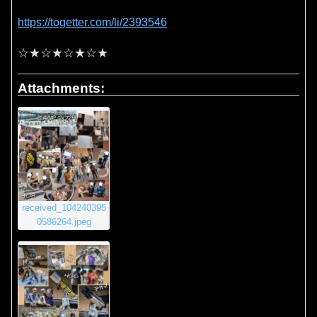
https://togetter.com/li/2393546
☆★☆★☆★☆★
Attachments:
received_104240395
0586264.jpeg