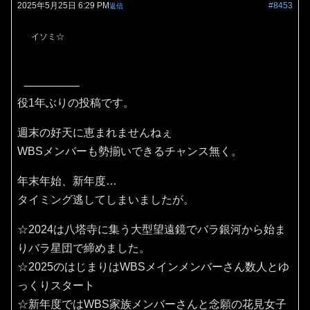
2025年5月25日 6:29 PM
#8453
返信
イソミ☆
役1年ぶりの投稿です。
週末の好天に恵まれませんねぇ
WBSメンバーも勢揃いできるチャンス無く。
年末年始、新年度…
タイミング逃してしまいましたが。
☆2024は八塔寺に集う大型望遠鏡でバラ銀河から始ま
りバラ星団で締めました。
☆2025のはじまりはWBSメインメンバーさん数人とゆ
っくりスタート
☆新年度ではWBS家族メンバーさんと念願の花見女子