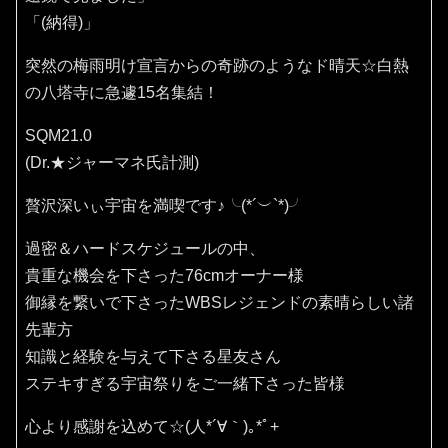
「(納得)」
突然の梅雨明け宣言からの奇跡のようなド晴天☆白熱
の八塔寺に急遽15名集結！
SQM21.0
(Dr.★ジャーマネ氏計測)
贅沢深いぃ宇宙を満喫です♪⁠╰⁠(⁠*⁠´⁠︶⁠`⁠*⁠)⁠╯
過密＆ハードスケジュールの中、
貴重な機会を下さった76cmオーナー様
御縁を繋いで下さったWBSレジェンドの素晴らしい諸
先輩方
知識と経験を与えて下さる星友さん
ステキすぎる宇宙祭りをご一緒下さった皆様
心より感謝を込めて☆(⁠人⁠*⁠´⁠∀⁠｀⁠)⁠｡⁠*ﾟ⁠+