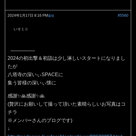
2024年1月17日 8:16 PM
#5560
返信
いそミ☆
2024の初出撃＆初詣は少し淋しいスタートになりまし
たが
八塔寺の深いぃSPACEに
集う皆様の深いぃ懐に
感謝✨🙏感謝✨🙏
(贅沢にお願いして撮って頂いた素晴らしいお写真はコ
チラ
※メンバーさんのブログです)
↓