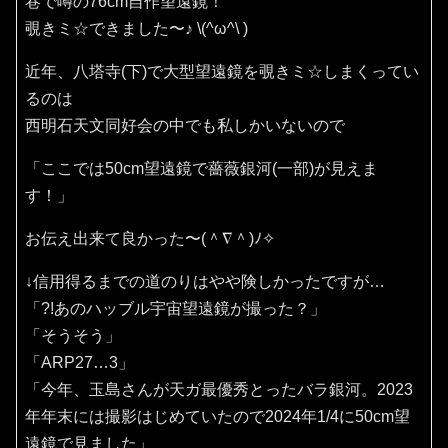
巷で噂の76cm自作望遠鏡！
覗きミ☆できました〜♪⁠ ⁠\⁠(⁠^⁠ω⁠^⁠\⁠ ⁠)
近年、八塔寺(下)で大型望遠鏡を覗きミ☆しまくってい
るのは
西明石天文同好会の中でも私しかいないので
「ここでは50cm望遠鏡で薔薇銀河(一部)が見えま
す！」
お伝え出来て良かった〜(⁠＾⁠∇⁠＾⁠)⁠ﾉ⁠✧⁠
↓信用得るまでの道のりはやや険しかったですが…
「?!あのハッブル宇宙望遠鏡が撮った？」
「そうそう」
「ARP27…3」
「今年、玉島さんが天ガ最優秀とったバラ銀河。2023
年年末には撮影はじめていたので2024年1/4に50cm望
遠鏡で見ました」