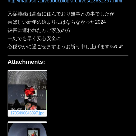
http://madasora.livedoor.blog/archives/23632397.html
又従姉妹は高台に住んでおり無事との事でしたが。
喜ばしい新年の始まりにはならなかった2024
被害に遭われた方ご家族の方
一刻でも早く安心安全に
心穏やかに過ごせますようお祈り申し上げます✨🙏🌠
Attachments:
1705490046097.jpg