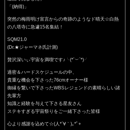
「(納得)」
突然の梅雨明け宣言からの奇跡のようなド晴天☆白熱
の八塔寺に急遽15名集結！
SQM21.0
(Dr.★ジャーマネ氏計測)
贅沢深いぃ宇宙を満喫です♪⁠╰⁠(⁠*⁠´⁠︶⁠`⁠*⁠)⁠╯
過密＆ハードスケジュールの中、
貴重な機会を下さった76cmオーナー様
御縁を繋いで下さったWBSレジェンドの素晴らしい諸
先輩方
知識と経験を与えて下さる星友さん
ステキすぎる宇宙祭りをご一緒下さった皆様
心より感謝を込めて☆(⁠人⁠*⁠´⁠∀⁠｀⁠)⁠｡⁠*ﾟ⁠+