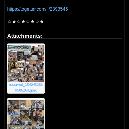
https://togetter.com/li/2393546
☆★☆★☆★☆★
Attachments:
received_104240395
0586264.jpeg