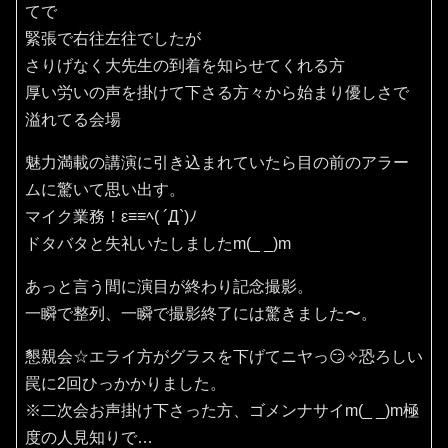
てで
緊張で右往左往でしたが
さりげなく大先生の到着を知らせてくれる方
厚い労いの声を掛けて下さる方々から始まり優しさで
溢れてる会場
魅力満載の講演に引き込まれていたら目の前のアラー
ムに驚いて思い出す。
マイク業務！ε≡≡ﾍ( ´Д`)ﾉ
ドタバタと失礼いたしましたm(_ _)m
あっと言う間に演目が終わり記念撮影。
一瞬で整列、一瞬で撮影終了には驚きました〜。
懇親会☆エライ方がグラスを下げてニヤっ😏✧恐ろしい
罠に2回ひっかかりました。
※二次会お声掛け下さった方、ゴメンナサイm(_ _)m極
度の人見知りで…