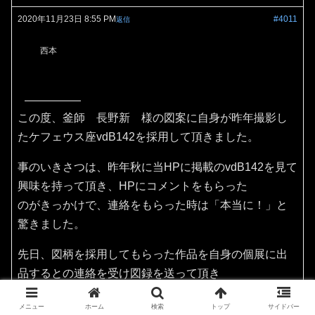
2020年11月23日 8:55 PM
#4011
返信
西本
この度、釜師 長野新 様の図案に自身が昨年撮影し
たケフェウス座vdB142を採用して頂きました。
事のいきさつは、昨年秋に当HPに掲載のvdB142を見て
興味を持って頂き、HPにコメントをもらった
のがきっかけで、連絡をもらった時は「本当に！」と
驚きました。
先日、図柄を採用してもらった作品を自身の個展に出
品するとの連絡を受け図録を送って頂き
その作品を見てビックリ！てっきり陶器作品だと思っ
メニュー
ホーム
検索
トップ
サイドバー
ておりましたが、なんと和銑釜（茶の湯釜）でした。