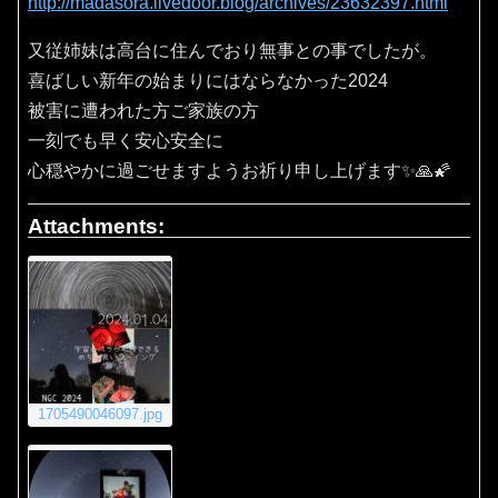
http://madasora.livedoor.blog/archives/23632397.html
又従姉妹は高台に住んでおり無事との事でしたが。
喜ばしい新年の始まりにはならなかった2024
被害に遭われた方ご家族の方
一刻でも早く安心安全に
心穏やかに過ごせますようお祈り申し上げます✨🙏🌠
Attachments:
1705490046097.jpg