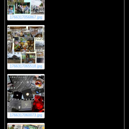
1766317056867.jpg
1766317065518.jpg
1766317060073.jpg