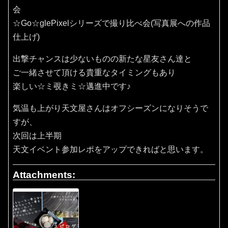
会
☆Go☆glePixelシリーズで撮り比べ会(写真展への作品
仕上げ)
出撃チャンスは少ないものの新たな星友さん達と
ご一緒させて頂ける貴重なタイミングもあり
楽しい☆ミ覗きミ☆邁進中です♪
気温も上がり天文屋さんはオフシーズンになりそうで
すが、
次回は上半期
天文イベント参加レポをアップできればと思います。
Attachments: