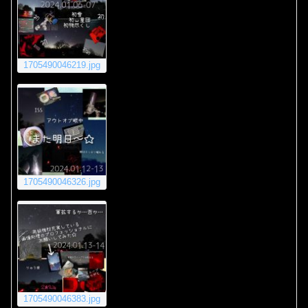
1705490046219.jpg
1705490046326.jpg
1705490046383.jpg