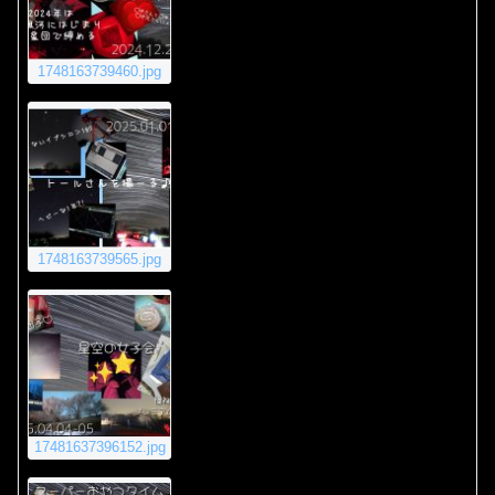
1748163739460.jpg
1748163739565.jpg
17481637396152.jpg