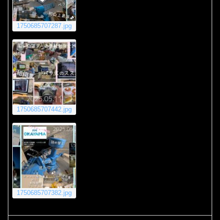
1750685707287.jpg
1750685707442.jpg
1750685707382.jpg