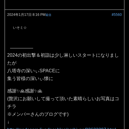
2024年1月17日 8:16 PM
#5560
返信
いそミ☆
2024の初出撃＆初詣は少し淋しいスタートになりまし
たが
八塔寺の深いぃSPACEに
集う皆様の深いぃ懐に
感謝✨🙏感謝✨🙏
(贅沢にお願いして撮って頂いた素晴らしいお写真はコ
チラ
※メンバーさんのブログです)
↓