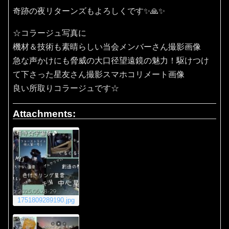
奇跡の夜リターンズもよろしくです✨🙏✨️
☆コラージュ写真に
機材＆技術も素晴らしい当会メンバーさん撮影画像
急な声かけにも脅威の大口径望遠鏡の魅力！駆けつけ
て下さった星友さん撮影スマホコリメート画像
良い所取りコラージュです☆
Attachments:
1751809289190.jpg