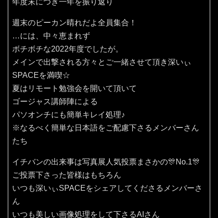
年度末につき一年を振り返り
週末のピーカン晴れだよ全員集合！
…には、中々恵まれず
ボチボチな2022年度でしたが。
メインで出撃される方々とご一緒させて頂き深いぃ
SPACEを満喫☆
夏はリモート勉強会を開いて頂いて
ゴージャス講師陣による
パソオンチにも簡単キレイ処理♪
※なるべく簡単な日本語をご配慮下さるメンバーさん
たち
イチバンの出来事は写真展人気投票まさかの🎊No.1🎊
ご投票下さった皆様はもちろん
いつも深いぃSPACEをシェアしてくださるメンバーさ
ん
いつも美しい画像処理をして下さるAIさん