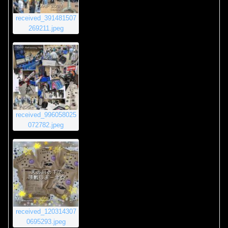
received_391481507
269211.jpeg
received_996058025
072782.jpeg
received_120314307
0695293.jpeg