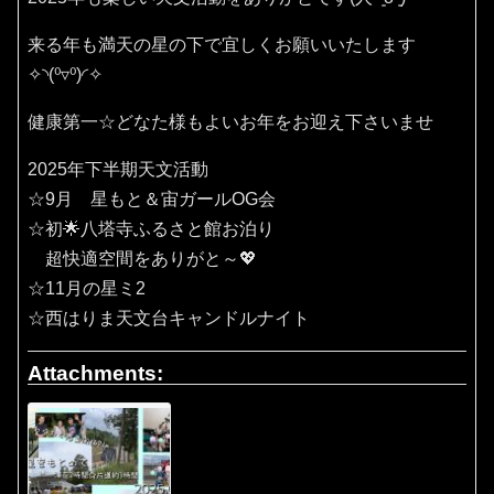
来る年も満天の星の下で宜しくお願いいたします
✧⁠◝⁠(⁠⁰⁠▿⁠⁰⁠)⁠◜⁠✧
健康第一☆どなた様もよいお年をお迎え下さいませ
2025年下半期天文活動
☆9月 星もと＆宙ガールOG会
☆初🌟八塔寺ふるさと館お泊り
超快適空間をありがと～💖
☆11月の星ミ2
☆西はりま天文台キャンドルナイト
Attachments: