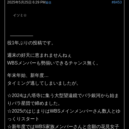
2025年5月25日 6:29 PM
#8453
返信
イソミ☆
役1年ぶりの投稿です。
週末の好天に恵まれませんねぇ
WBSメンバーも勢揃いできるチャンス無く。
年末年始、新年度…
タイミング逃してしまいましたが。
☆2024は八塔寺に集う大型望遠鏡でバラ銀河から始ま
りバラ星団で締めました。
☆2025のはじまりはWBSメインメンバーさん数人とゆ
っくりスタート
☆新年度ではWBS家族メンバーさんと念願の花見女子