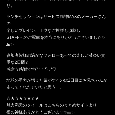
り。
ランチセッションはサービス精神MAXのメーカーさん
の
楽しいプレゼン、丁寧なご挨拶も頂戴し
STAFFへのご配慮を本当にありがとうございました✨
🙏✨
参加者皆様の温かなフォローあっての楽しい濃ゆい貴
重な2日間☆
感謝☆感謝です(⁠*⁠˘⁠︶⁠˘⁠*⁠)⁠.⁠｡⁠*⁠♡
地球の重力が増えた気がするのは2日目にお兄ちゃんが
走ってくれたせいだと思うー。
☆★☆★☆★☆★
魅力満天のタイトルはこちらのまとめサイトより
福の神様ありがとうございます✨🙏✨