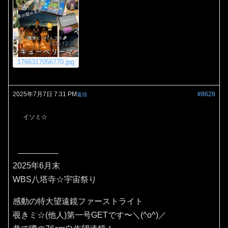
1766317056770.jpg
2025年7月7日 7:31 PM
#8628
返信
イソミ☆
2025年6月末
WBS八塔寺☆宇宙祭り
感動の特大望遠鏡ファーストライト
覗きミ☆(他人)第一号GETです〜＼(^o^)／