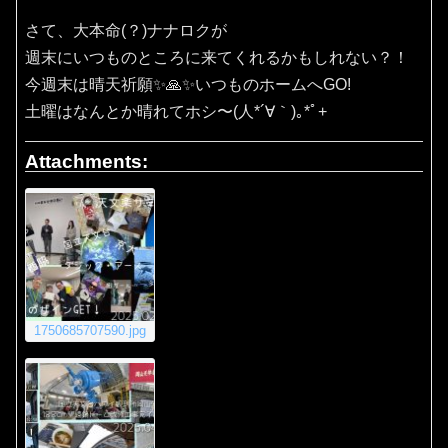
さて、大本命(？)ナナロクが
週末にいつものところに来てくれるかもしれない？！
今週末は晴天祈願✨️🙏✨️いつものホームへGO!
土曜はなんとか晴れてホシ〜(⁠人⁠*⁠´⁠∀⁠｀⁠)⁠｡⁠*ﾟ⁠+
Attachments:
1750685707590.jpg