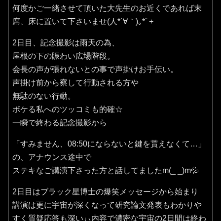
何度かご一緒させて頂いた大先生のお近くであれば末
席、床に置いて下さいませ(⁠人⁠*⁠´⁠∀⁠｀⁠)⁠｡⁠*ﾟ⁠+
2日目、記念撮影は雨天の為、
屋根の下の賑わい広場階段。
会長の声が張れないとの事で声掛けお手伝い。
声掛け前から察して行動される方や
無駄のない行動。
ボケる私へのツッコミも的確☆
一瞬で終わる記念撮影から
「すみません、08:50にならないと鍵を貰えなくて…」
の、アナウンス途中で
ステキなご講演下さった方と話してましたm(_ _)m💦
2日目はブラック星博士の爆笑メッセージから始まり
講演は更に宇宙が深くなって研究論文発表もわかりや
すく質疑応答も深いぃ内容で濃密な宇宙の2日間は終わ