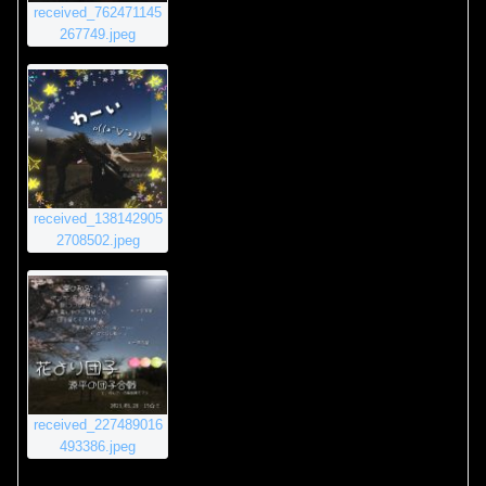
received_762471145
267749.jpeg
received_138142905
2708502.jpeg
received_227489016
493386.jpeg