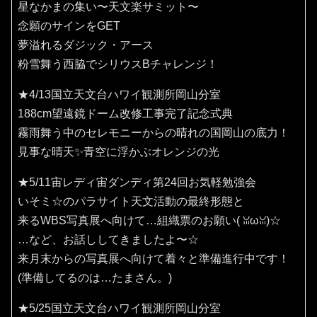
星なかまの集い〜天文楽サミット〜
念願のサインをGET
夢溢れるダジック・アース
粉雪舞う西脇でシリウスBチャレンジ！
★4/13国立天文台ハワイ観測所岡山分室
188cm望遠鏡ドーム改修工事完了記念式典
霧雨舞う中のセレモニーからの晴れの国岡山の底力！
見事な晴天✨️青空に浮かぶオレンジの光
★5/11宙レディ宙ダンディ第24回お気軽勉強会
いそミ☆のパラサイト天文活動の最終形態と
来るWBS写真展へ向けて…組織票のお願い(⁠ ⁠ꈍ⁠ω⁠ꈍ⁠)☆
…など、お話ししてきましたよ〜☆
来月末からの写真展へ向けて着々と準備進行中です！
(準備してるのは…たまさん。)
★5/25国立天文台ハワイ観測所岡山分室