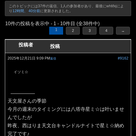
このトピックには37件の返信、1人の参加者があり、最後に
whtifxj
によ
り
12時間、 40分前
に更新されました。
10件の投稿を表示中 - 1 - 10件目 (全38件中)
1
2
3
4
→
投稿者
投稿
2025年12月21日 9:09 PM
#9162
返信
イソミ☆
天文屋さんの季節
今月の週末のタイミングには八塔寺星ミ☆は叶いませ
んでしたが
昨夜、西はりま天文台キャンドルナイトで星ミ☆納め
完了です♪