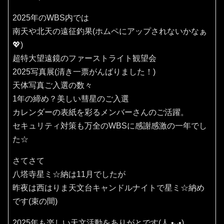
2025年のWBS内では
南天や北天の遠征釣果(ホムペにアップされないかなぁ
💖)
超特大望遠鏡のファーストライト観望会
2025写真展(清き一票がんばりました！)
天体写真ご入選の数々
1年の締め？美しい彗星のご入選
カレンダーの表紙を彩るメンバーさんのご活躍。
セキュリティ対策も万全のWBSに感謝感激の一年でし
た☆
さてさて
八塔寺星ミ☆納は11月でしたが
昨夜は西はりま天文台キャンドルナイトで星ミ☆納め
です(束の間)
2025年も楽しい天文活動をありがとです(⁠人⁠ ⁠•͈⁠ᴗ⁠•͈⁠)