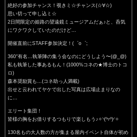
絶好の参加チャンス！覗きミ☆チャンス(⁠☆⁠∀☆⁠)
思い切って申し込ミ☆
2日間限定の姫路の望遠鏡ミュージアムだぁ♪と、呑気
にワクワクしていたのだけど…
開催直前にSTAFF参加決定！(⁠゜⁠o⁠゜⁠;
360°有名…執筆陣の集う会なのにどうしよう〜(⁠@⁠_⁠@⁠)
私も執筆した事あるもん！(1000%コネの★博士のトコ
ロ)
森本奨励賞も…(コネ助っ人満載)
出せと云われてヤケで出した写真は広場止まりなの
に…
エリート集団！
皆様の胸をお借りするつもりで楽しもう♪✧⁠◝⁠(⁠⁰⁠▿⁠⁰⁠)⁠◜⁠✧
130名もの大人数の方が集まる屋内イベント自体が初め