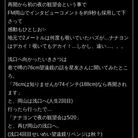
再開から初の夜の観望会という事で
FM岡山でインタビューコメントを約9秒も採用して下
さって
感動もひとしお✨️
地元で2メートルは何度も覗いていたハズが…ナナヨン
はデカイ！覗いてもデカイ！…しかし、遠い…。。。
浅口へ向かったいきさつは
巷で噂の76cm望遠鏡の話を星友さんに聞いてみたとこ
ろ。
「76cmは知りませんが74インチ(188cm)なら再開され
ます」
と、岡山は浅口へ(人生2回目)
行ったら行ったで…
「ナナヨンで夜の観望会は5/20」
と、再び岡山の浅口へ。
(浅口4回目せいめい望遠鏡リベンジは秋？)