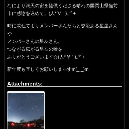
なにより満天の宙を提供くださる晴れの国岡山県備前
市に感謝を込めて。(⁠人⁠*⁠´⁠∀⁠｀⁠)⁠｡⁠*ﾟ⁠+
時に兼ねてよりメンバーさんたちと交流ある星屋さん
や
メンバーさんの星友さん。
つながる広がる星友の輪を
ありがとうございます☆(⁠人⁠*⁠´⁠∀⁠｀⁠)⁠｡⁠*ﾟ⁠+
新年度も宜しくお願いしまっすm(_ _)m
Attachments: