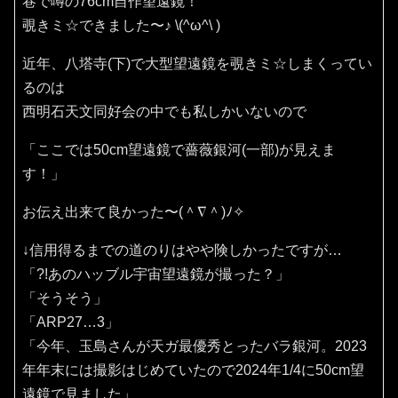
巷で噂の76cm自作望遠鏡！
覗きミ☆できました〜♪⁠ ⁠\⁠(⁠^⁠ω⁠^⁠\⁠ ⁠)
近年、八塔寺(下)で大型望遠鏡を覗きミ☆しまくってい
るのは
西明石天文同好会の中でも私しかいないので
「ここでは50cm望遠鏡で薔薇銀河(一部)が見えま
す！」
お伝え出来て良かった〜(⁠＾⁠∇⁠＾⁠)⁠ﾉ⁠✧⁠
↓信用得るまでの道のりはやや険しかったですが…
「?!あのハッブル宇宙望遠鏡が撮った？」
「そうそう」
「ARP27…3」
「今年、玉島さんが天ガ最優秀とったバラ銀河。2023
年年末には撮影はじめていたので2024年1/4に50cm望
遠鏡で見ました」