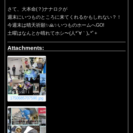
さて、大本命(？)ナナロクが
週末にいつものところに来てくれるかもしれない？！
今週末は晴天祈願✨️🙏✨️いつものホームへGO!
土曜はなんとか晴れてホシ〜(⁠人⁠*⁠´⁠∀⁠｀⁠)⁠｡⁠*ﾟ⁠+
Attachments:
1750685707590.jpg