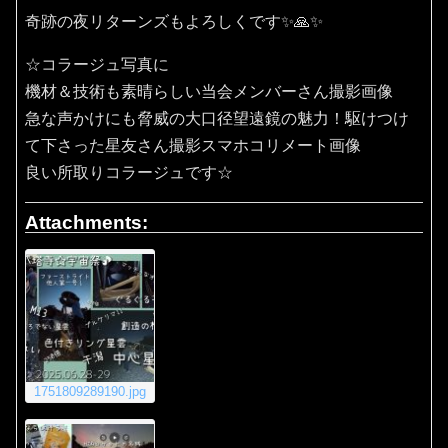
奇跡の夜リターンズもよろしくです✨🙏✨️
☆コラージュ写真に
機材＆技術も素晴らしい当会メンバーさん撮影画像
急な声かけにも脅威の大口径望遠鏡の魅力！駆けつけ
て下さった星友さん撮影スマホコリメート画像
良い所取りコラージュです☆
Attachments:
1751809289190.jpg