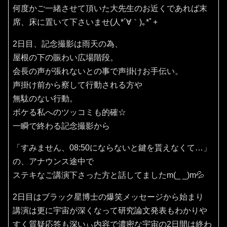
何度かご一緒させて頂いた大先生のお近くであれば末
席、床に置いて下さいませ(⁠人⁠*⁠´⁠∀⁠｀⁠)⁠｡⁠*ﾟ⁠+
2日目、記念撮影は雨天の為、
屋根の下の賑わい広場階段。
会長の声が張れないとの事で声掛けお手伝い。
声掛け前から察して行動される方や
無駄のない行動。
ボケる私へのツッコミも的確☆
一瞬で終わる記念撮影から
「すみません、08:50にならないと鍵を貰えなくて…」
の、アナウンス途中で
ステキなご講演下さった方と話してましたm(_ _)m💦
2日目はブラック星博士の爆笑メッセージから始まり
講演は更に宇宙が深くなって研究論文発表もわかりや
すく質疑応答も深いぃ内容で濃密な宇宙の2日間は終わ