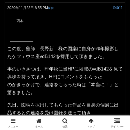
2020年11月23日 8:55 PM
#4011
返信
西本
この度、釜師 長野新 様の図案に自身が昨年撮影し
たケフェウス座vdB142を採用して頂きました。
事のいきさつは、昨年秋に当HPに掲載のvdB142を見て
興味を持って頂き、HPにコメントをもらった
のがきっかけで、連絡をもらった時は「本当に！」と
驚きました。
先日、図柄を採用してもらった作品を自身の個展に出
品するとの連絡を受け図録を送って頂き
その作品を見てビックリ！てっきり陶器作品だと思っ
メニュー
ホーム
検索
トップ
サイドバー
ておりましたが、なんと和銑釜（茶の湯釜）でした。