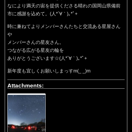
なにより満天の宙を提供くださる晴れの国岡山県備前
市に感謝を込めて。(⁠人⁠*⁠´⁠∀⁠｀⁠)⁠｡⁠*ﾟ⁠+
時に兼ねてよりメンバーさんたちと交流ある星屋さん
や
メンバーさんの星友さん。
つながる広がる星友の輪を
ありがとうございます☆(⁠人⁠*⁠´⁠∀⁠｀⁠)⁠｡⁠*ﾟ⁠+
新年度も宜しくお願いしまっすm(_ _)m
Attachments: