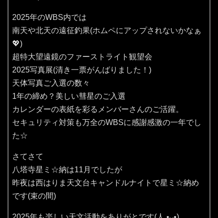
2025年のWBS内では
南天や北天の遠征釣果(ホムペにアップされないかなぁ
💖)
超特大望遠鏡のファーストライト観望会
2025写真展(清き一票がんばりました！)
天体写真ご入選の数々
1年の締め？美しい彗星のご入選
カレンダーの表紙を彩るメンバーさんのご活躍。
セキュリティ対策も万全のWBSに感謝感激の一年でし
た☆
さてさて
八塔寺星ミ☆納は11月でしたが
昨夜は西はりま天文台キャンドルナイトで星ミ☆納め
です(束の間)
2025年も楽しい天文活動をありがとです(⁠人⁠ ⁠•͈⁠ᴗ⁠•͈⁠)