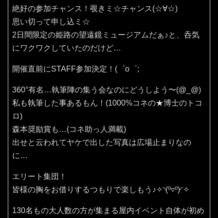
絶好の参加チャンス！覗きミ☆チャンス(⁠☆⁠∀☆⁠)
思い切って申し込ミ☆
2日間限定の姫路の望遠鏡ミュージアムだぁ♪と、呑気
にワクワクしていたのだけど…
開催直前にSTAFF参加決定！(⁠゜⁠o⁠゜⁠;
360°有名…執筆陣の集う会なのにどうしよう〜(⁠@⁠_⁠@⁠)
私も執筆した事あるもん！(1000%コネの★博士のトコ
ロ)
森本奨励賞も…(コネ助っ人満載)
出せと云われてヤケで出した写真は広場止まりなの
に…
エリート集団！
皆様の胸をお借りするつもりで楽しもう♪✧⁠◝⁠(⁠⁰⁠▿⁠⁰⁠)⁠◜⁠✧
130名もの大人数の方が集まる屋内イベント自体が初め