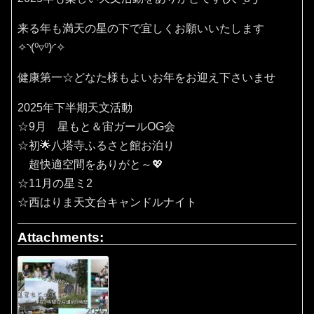
来る年も満天の星の下で宜しくお願いいたします
✧⁠◝⁠(⁠⁰⁠▿⁠⁰⁠)⁠◜⁠✧
健康第一☆どなた様もよいお年をお迎え下さいませ
2025年下半期天文活動
☆9月 星もと＆宙ガールOG会
☆初🌟八塔寺ふるさと館お泊り
超快適空間をありがと～💖
☆11月の星ミ2
☆西はりま天文台キャンドルナイト
Attachments: