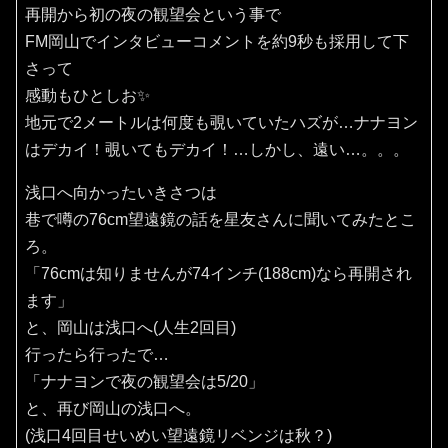
再開から初の夜の観望会という事で
FM岡山でインタビューコメントを約9秒も採用して下
さって
感動もひとしお✨️
地元で2メートルは何度も覗いていたハズが…ナナヨン
はデカイ！覗いてもデカイ！…しかし、遠い…。。。
浅口へ向かったいきさつは
巷で噂の76cm望遠鏡の話を星友さんに聞いてみたとこ
ろ。
「76cmは知りませんが74インチ(188cm)なら再開され
ます」
と、岡山は浅口へ(人生2回目)
行ったら行ったで…
「ナナヨンで夜の観望会は5/20」
と、再び岡山の浅口へ。
(浅口4回目せいめい望遠鏡リベンジは秋？)