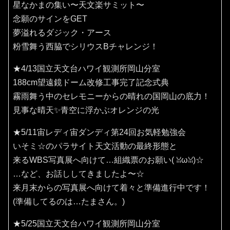
星なかまの集い〜天文楽サミット〜
念願のサインをGET
夢溢れるダジック・アース
粉雪舞う西脇でシリウスBチャレンジ！
★4/13国立天文台ハワイ観測所岡山分室
188cm望遠鏡ドーム改修工事完了記念式典
霧雨舞う中のセレモニーからの晴れの国岡山の底力！
見事な晴天✨️青空に浮かぶオレンジの光
★5/11宙レディ宙ダンディ第24回お気軽勉強会
いそミ☆のパラサイト天文活動の最終形態と
来るWBS写真展へ向けて…組織票のお願い(⁠ ⁠ꈍ⁠ω⁠ꈍ⁠)☆
…など、お話ししてきましたよ〜☆
来月末からの写真展へ向けて着々と準備進行中です！
(準備してるのは…たまさん。)
★5/25国立天文台ハワイ観測所岡山分室