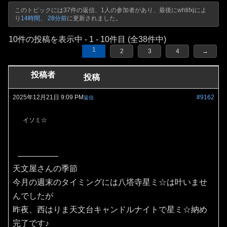
このトピックには37件の返信、1人の参加者があり、最後に
whtifxj
によ
り
14時間、 28分前
に更新されました。
10件の投稿を表示中 - 1 - 10件目 (全38件中)
1
2
3
4
→
投稿者
投稿
2025年12月21日 9:09 PM
#9162
返信
イソミ☆
天文屋さんの季節
今月の週末のタイミングには八塔寺星ミ☆は叶いませ
んでしたが
昨夜、西はりま天文台キャンドルナイトで星ミ☆納め
完了です♪