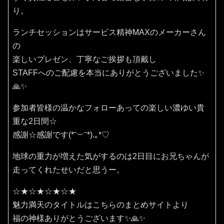
り。
ランチセッションはサービス精神MAXのメーカーさん
の
楽しいプレゼン、丁寧なご挨拶も頂戴し
STAFFへのご配慮を本当にありがとうございました✨
🙏✨
参加者皆様の温かなフォローあっての楽しい濃ゆい貴
重な2日間☆
感謝☆感謝です(⁠*⁠˘⁠︶⁠˘⁠*⁠)⁠.⁠｡⁠*⁠♡
地球の重力が増えた気がするのは2日目にお兄ちゃんが
走ってくれたせいだと思うー。
☆★☆★☆★☆★
魅力満天のタイトルはこちらのまとめサイトより
福の神様ありがとうございます✨🙏✨