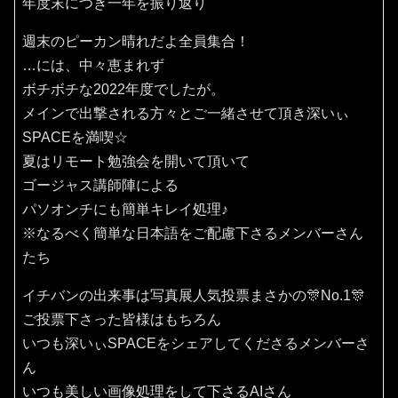
年度末につき一年を振り返り
週末のピーカン晴れだよ全員集合！
…には、中々恵まれず
ボチボチな2022年度でしたが。
メインで出撃される方々とご一緒させて頂き深いぃ
SPACEを満喫☆
夏はリモート勉強会を開いて頂いて
ゴージャス講師陣による
パソオンチにも簡単キレイ処理♪
※なるべく簡単な日本語をご配慮下さるメンバーさん
たち
イチバンの出来事は写真展人気投票まさかの🎊No.1🎊
ご投票下さった皆様はもちろん
いつも深いぃSPACEをシェアしてくださるメンバーさ
ん
いつも美しい画像処理をして下さるAIさん