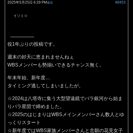
2025年5月25日 6:29 PM
#8453
返信
イソミ☆
役1年ぶりの投稿です。
週末の好天に恵まれませんねぇ
WBSメンバーも勢揃いできるチャンス無く。
年末年始、新年度…
タイミング逃してしまいましたが。
☆2024は八塔寺に集う大型望遠鏡でバラ銀河から始ま
りバラ星団で締めました。
☆2025のはじまりはWBSメインメンバーさん数人とゆ
っくりスタート
☆新年度ではWBS家族メンバーさんと念願の花見女子