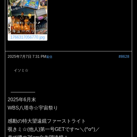
1766317056770.jpg
2025年7月7日 7:31 PM
#8628
返信
イソミ☆
2025年6月末
WBS八塔寺☆宇宙祭り
感動の特大望遠鏡ファーストライト
覗きミ☆(他人)第一号GETです〜＼(^o^)／