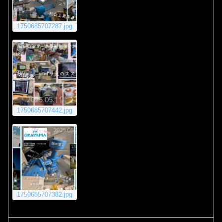
1750685707287.jpg
1750685707442.jpg
1750685707382.jpg