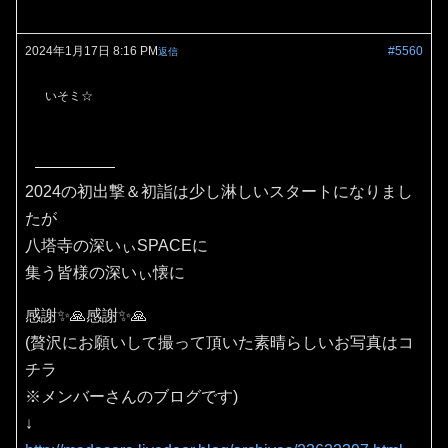
2024年1月17日 8:16 PM
#5560
返信
いそミ☆
2024の初出撃＆初詣は少し淋しいスタートになりまし
たが
八塔寺の深いぃSPACEに
集う皆様の深いぃ懐に
感謝✨🙏感謝✨🙏
(贅沢にお願いして撮って頂いた素晴らしいお写真はコ
チラ
※メンバーさんのブログです)
↓