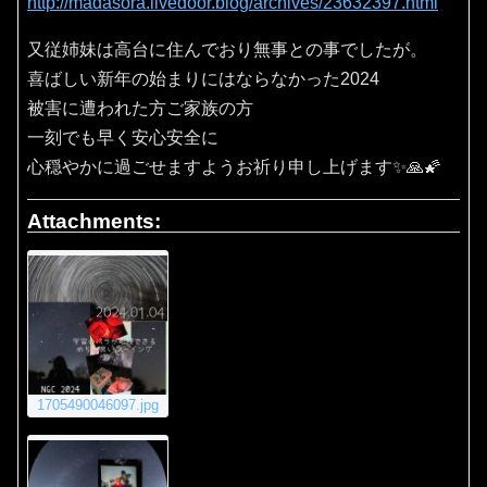
http://madasora.livedoor.blog/archives/23632397.html
又従姉妹は高台に住んでおり無事との事でしたが。
喜ばしい新年の始まりにはならなかった2024
被害に遭われた方ご家族の方
一刻でも早く安心安全に
心穏やかに過ごせますようお祈り申し上げます✨🙏🌠
Attachments:
1705490046097.jpg