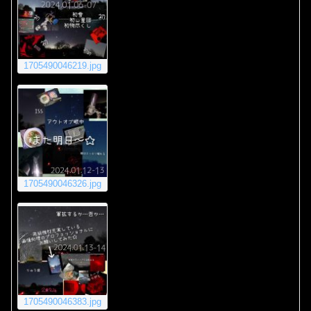
1705490046219.jpg
1705490046326.jpg
1705490046383.jpg