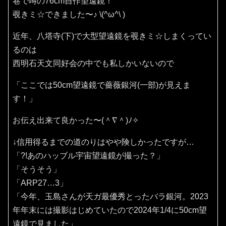
巷で噂の76cm自作望遠鏡！
覗きミ☆できました〜♪⁠ ⁠\⁠(⁠^⁠ω⁠^⁠\⁠ ⁠)
近年、八塔寺(下)で大型望遠鏡を覗きミ☆しまくってい
るのは
西明石天文同好会の中でも私しかいないので
「ここでは50cm望遠鏡で薔薇銀河(一部)が見えま
す！」
お伝え出来て良かった〜(⁠＾⁠∇⁠＾⁠)⁠ﾉ⁠✧⁠
↓信用得るまでの道のりはやや険しかったですが…
「?!あのハッブル宇宙望遠鏡が撮った？」
「そうそう」
「ARP27…3」
「今年、玉島さんが天ガ最優秀とったバラ銀河。2023
年年末には撮影はじめていたので2024年1/4に50cm望
遠鏡で見ました」