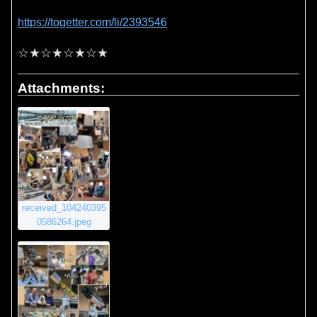
https://togetter.com/li/2393546
☆★☆★☆★☆★
Attachments:
received_104240395
0586264.jpeg