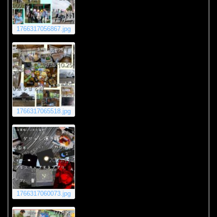
1766317056867.jpg
1766317065518.jpg
1766317060073.jpg