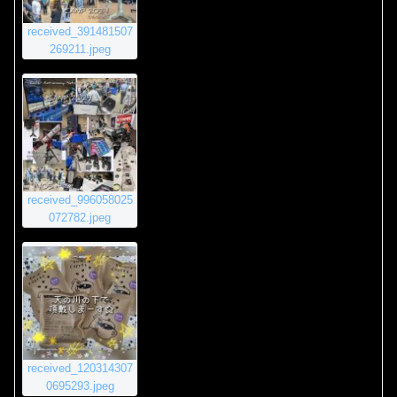
received_391481507
269211.jpeg
received_996058025
072782.jpeg
received_120314307
0695293.jpeg