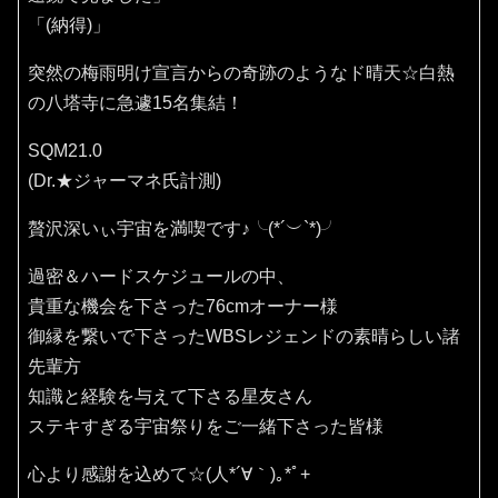
「(納得)」
突然の梅雨明け宣言からの奇跡のようなド晴天☆白熱
の八塔寺に急遽15名集結！
SQM21.0
(Dr.★ジャーマネ氏計測)
贅沢深いぃ宇宙を満喫です♪⁠╰⁠(⁠*⁠´⁠︶⁠`⁠*⁠)⁠╯
過密＆ハードスケジュールの中、
貴重な機会を下さった76cmオーナー様
御縁を繋いで下さったWBSレジェンドの素晴らしい諸
先輩方
知識と経験を与えて下さる星友さん
ステキすぎる宇宙祭りをご一緒下さった皆様
心より感謝を込めて☆(⁠人⁠*⁠´⁠∀⁠｀⁠)⁠｡⁠*ﾟ⁠+