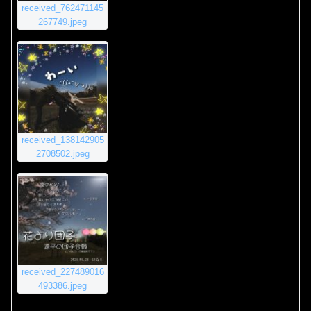
received_762471145
267749.jpeg
received_138142905
2708502.jpeg
received_227489016
493386.jpeg