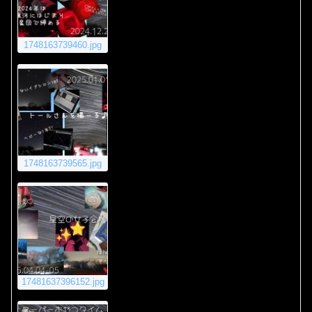
1748163739460.jpg
1748163739565.jpg
17481637396152.jpg