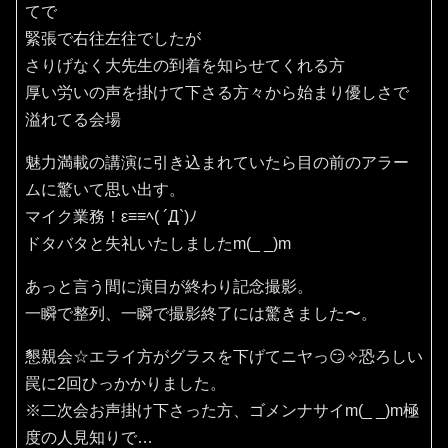
てで
緊張で右往左往でしたが
さりげなく大先生の到着を知らせてくれる方
厚い労いの声を掛けて下さる方々から始まり優しさで
溢れてる会場
魅力満載の講演に引き込まれていたら目の前のアラー
ムに驚いて思い出す。
マイク業務！ε≡≡ﾍ( ´Д`)ﾉ
ドタバタと失礼いたしましたm(_ _)m
あっと言う間に演目が終わり記念撮影。
一瞬で整列、一瞬で撮影終了には驚きました〜。
懇親会☆エライ方がグラスを下げてニヤっ😏✧恐ろしい
罠に2回ひっかかりました。
※二次会お声掛け下さった方、ゴメンナサイm(_ _)m極
度の人見知りで…