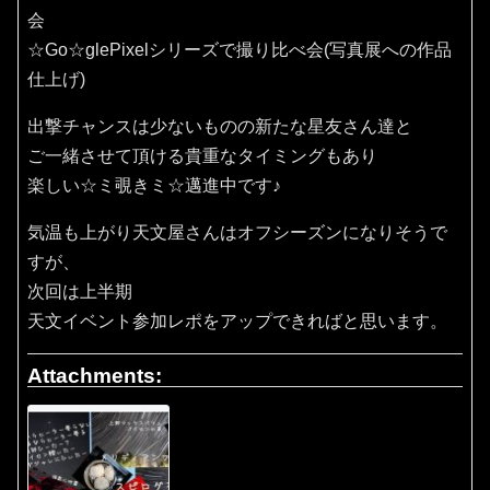
会
☆Go☆glePixelシリーズで撮り比べ会(写真展への作品
仕上げ)
出撃チャンスは少ないものの新たな星友さん達と
ご一緒させて頂ける貴重なタイミングもあり
楽しい☆ミ覗きミ☆邁進中です♪
気温も上がり天文屋さんはオフシーズンになりそうで
すが、
次回は上半期
天文イベント参加レポをアップできればと思います。
Attachments: