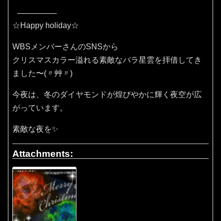
☆Happy holiday☆
WBSメンバーさんのSNSから
クリスマスカラー溢れる素敵なバラ星雲を拝借してき
ました〜(〃艸〃)
今夜は、冬のダイヤモンドが煌びやかに輝く夜空が広
がっています。
素敵な夜を✨
Attachments: