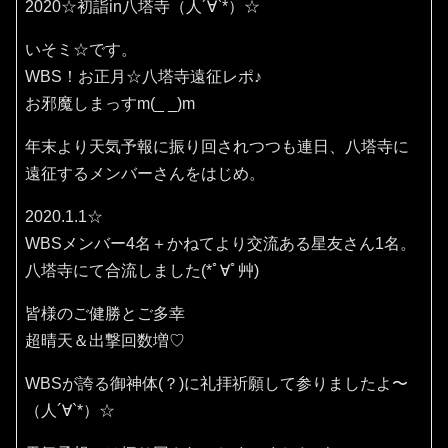
2020☆初詣in八塔寺（人´∀`*）☆
いそミ☆です。
WBS！お正月☆八塔寺遠征レポ♪
お邪魔しまっすm(_ _)m
年末より天気予報に振り回されつつも連日、八塔寺に
遠征するメンバーさんをはじめ。
2020.1.1☆
WBSメンバー4名＋かねてより交流ある星友さん1名。
八塔寺にて合流しました(*ﾟ∀ﾟ艸)
皆様のご健勝とご多幸
超晴天＆出撃回数増♡
WBSが誇る御神体(？)に礼拝祈願して参りましたよ〜
（人´∀`*）☆