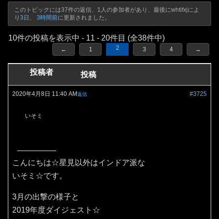
このトピックには37件の返信、1人の参加者があり、最後に
whtifxj
によ
り
3日、 3時間前
に更新されました。
10件の投稿を表示中 - 11 - 20件目 (全38件中)
2
←
1
3
4
→
投稿者
投稿
2020年4月8日 11:40 AM
#3725
返信
いそミ
こんにちは☆星見以外はインドア派な
いそミ☆です。
3月の出撃の様子と
2019年度ダイジェスト☆