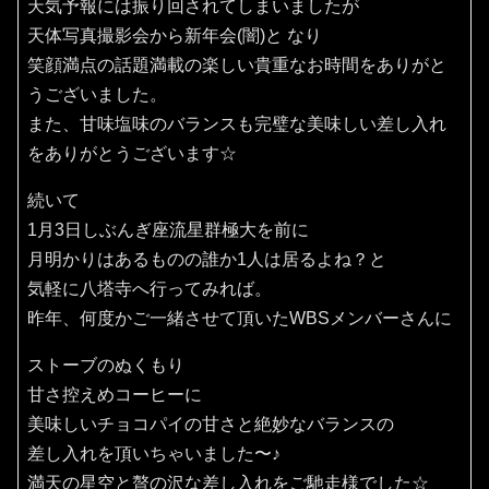
天気予報には振り回されてしまいましたが
天体写真撮影会から新年会(闇)と なり
笑顔満点の話題満載の楽しい貴重なお時間をありがと
うございました。
また、甘味塩味のバランスも完璧な美味しい差し入れ
をありがとうございます☆
続いて
1月3日しぶんぎ座流星群極大を前に
月明かりはあるものの誰か1人は居るよね？と
気軽に八塔寺へ行ってみれば。
昨年、何度かご一緒させて頂いたWBSメンバーさんに
ストーブのぬくもり
甘さ控えめコーヒーに
美味しいチョコパイの甘さと絶妙なバランスの
差し入れを頂いちゃいました〜♪
満天の星空と贅の沢な差し入れをご馳走様でした☆