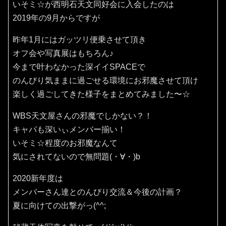
いそミ☆が西明石天文同好会に入会したのは
2019年の9月からですが
昨年1月にはガッツリ便乗させて頂き
オフ会や写真展はもちろん♪
今まで叶わなかった深イイSPACEで
のんびり気ままに過ごせる環境にお邪魔させて頂け
楽しく過ごしてきた様子をまとめてみました〜☆
WBS天文屋さんの邪魔でしかない？！
キャパも深いぃメンバー揃い！
いそミ☆程度のお邪魔なんて
気にされてないので無問題(・∀・)b
2020新年度は
メンバーさん達とのんびり交流＆今後の計画？
夏に向けての出撃がっ(^^;