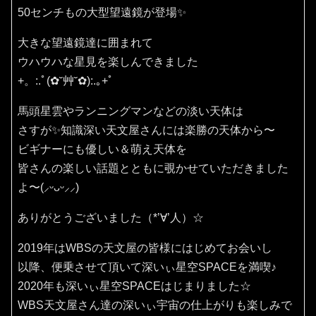
50センチもの大型望遠鏡が登場✨
大きな望遠鏡達に囲まれて
ウハウハな星見を楽しんできました
+。:.ﾟ(✿˘艸˘✿):.｡+ﾟ
馬頭星雲やランニングマンなどの淡い天体は
さすが✨知識深い天文屋さんには楽勝の天体から〜
ビギナーにも優しい＆萌え天体を
皆さんの楽しい話題とともに覗かせていただきました
よ〜(⸝ᵕᴗᵕ⸝⸝)
ありがとうございました（*’∀’人）☆
2019年はWBSの天文屋の皆様にはじめてお会いし
以降、便乗させて頂いて深いぃ星空SPACEを満喫♪
2020年も深いぃ星空SPACEはじまりました☆
WBS天文屋さん達の深いぃ宇宙の仕上がりも楽しみで