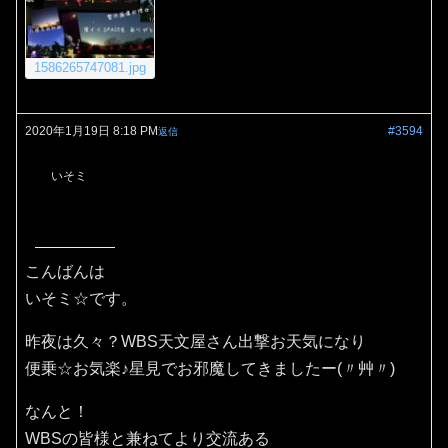
1586265747081.jpg
2020年1月19日 8:18 PM
#3594
返信
いそミ
こんばんは
いそミ☆です。
昨夜は久々？WBS天文屋さん出撃お天気になり
便乗☆お気楽♪星見でお邪魔してきましたー(〃艸〃)
なんと！
WBSの皆様と兼ねてより交流ある