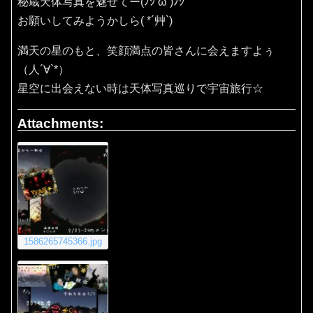
秘蔵天体写真を魅せてー(ﾉｼ’ω’)ﾉｼ
お願いしてみようかしら( *´艸`)
満天の星のもと、笑顔満点の皆さんに会えますよぅ
（人´∀`*）
星空に出会えない時は天体写真巡りで宇宙旅行☆
Attachments:
1586265745366.jpg