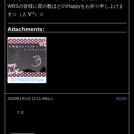
WBSの皆様に星の数ほどのHappyをお祈り申し上げま
す☆（人´∀`*）☆
Attachments:
1577854247003.jpg
2020年1月1日 12:11 AM
#2226
返信
たま