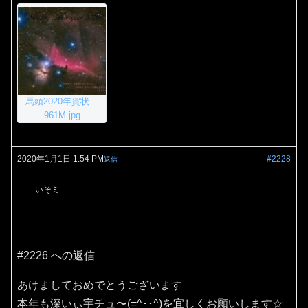
馬頭2020年賀状
961M.jpg
2020年1月1日 1:54 PM
#2228
返信
いそミ
#2226 への返信
あけましておめでとうございます
本年も深いぃ宇チュ〜(=^･･^)を宜しくお願いします☆