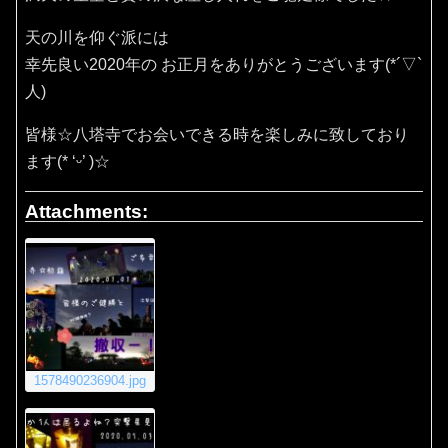
天の川を仰ぐ派には
幸先良い2020年の お正月をありがとうございます(*´▽`
人)
皆様☆八塔寺でお会いできる時を楽しみに致しており
ます(* ‘ᵕ’ )☆
Attachments:
1578490236904.jpg