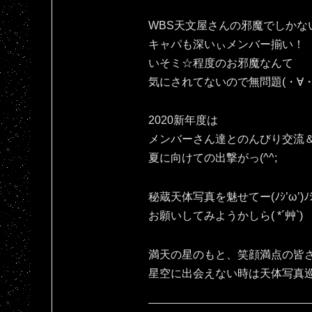
WBS天文屋さんの邪魔でしかな
キャパも深いぃメンバー揃い！
いそミ☆程度のお邪魔なんて
気にされてないので無問題(・∀・
2020新年度は
メンバーさん達とのんびり交流
夏に向けての出撃がっ(^^;
秘蔵天体写真を魅せてー(ﾉｼ’ω’)ﾉ
お願いしてみようかしら( *´艸`)
満天の星のもと、笑顔満点の皆さ
星空に出会えない時は天体写真