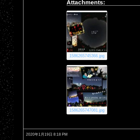
Attachments:
1586265745366.jpg
1586265747081.jpg
2020年1月19日 8:18 PM