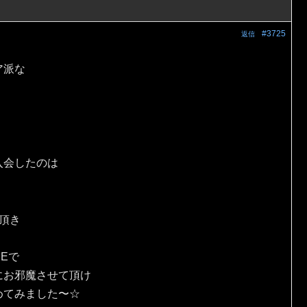
#3725
返信
ア派な
入会したのは
頂き
Eで
にお邪魔させて頂け
めてみました〜☆