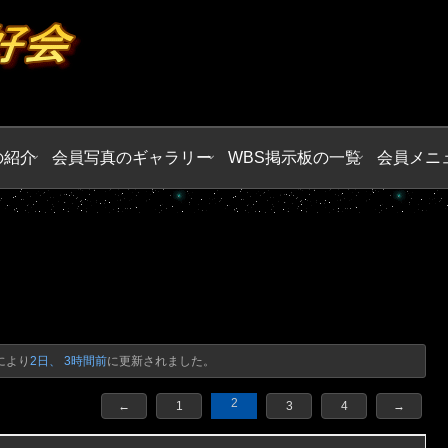
の紹介
会員写真のギャラリー
WBS掲示板の一覧
会員メニ
により
2日、 3時間前
に更新されました。
2
←
1
3
4
→