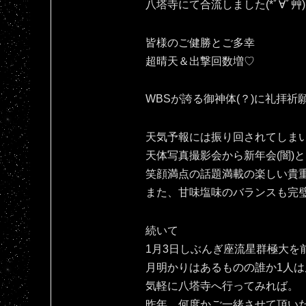
八塔寺にて合流しました(*ﾟ∀ﾟ艸)
皆様のご健勝とご多幸
超晴天＆出撃回数増♡
WBSが誇る御神体(？)に礼拝祈
天気予報には振り回されてしま
天体写真撮影会から新年会(闇)と
笑顔満点の話題満載の楽しい貴
また、甘味塩味のバランスも完
続いて
1月3日しぶんぎ座流星群極大を
月明かりはあるものの誰か1人は
気軽に八塔寺へ行ってみれば。
昨年、何度かご一緒させて頂いた