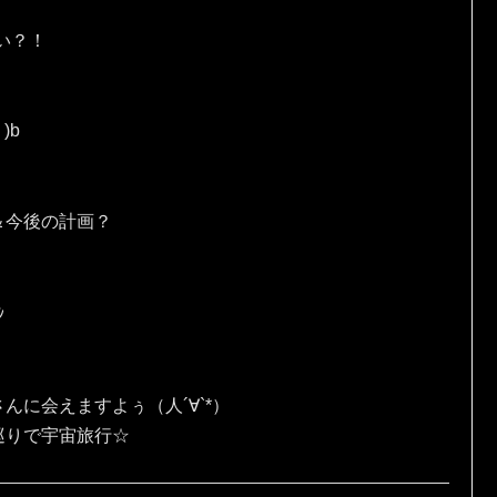
い？！
)b
＆今後の計画？
ｼ
んに会えますよぅ（人´∀`*）
巡りで宇宙旅行☆