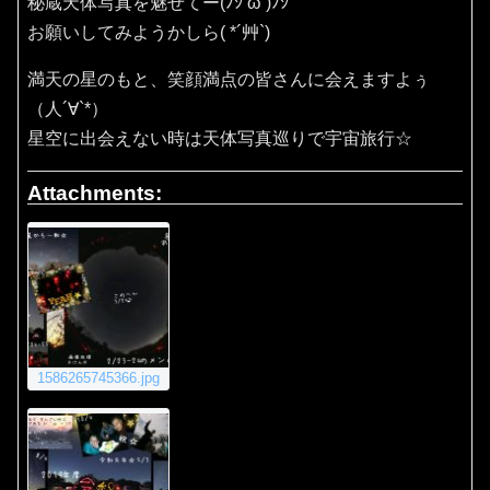
秘蔵天体写真を魅せてー(ﾉｼ’ω’)ﾉｼ
お願いしてみようかしら( *´艸`)
満天の星のもと、笑顔満点の皆さんに会えますよぅ
（人´∀`*）
星空に出会えない時は天体写真巡りで宇宙旅行☆
Attachments:
1586265745366.jpg