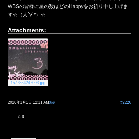
WBSの皆様に星の数ほどのHappyをお祈り申し上げま
す☆（人´∀`*）☆
Attachments:
1577854247003.jpg
2020年1月1日 12:11 AM
#2226
返信
たま