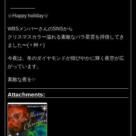
☆Happy holiday☆
WBSメンバーさんのSNSから
クリスマスカラー溢れる素敵なバラ星雲を拝借してき
ました〜(〃艸〃)
今夜は、冬のダイヤモンドが煌びやかに輝く夜空が広
がっています。
素敵な夜を✨
Attachments: