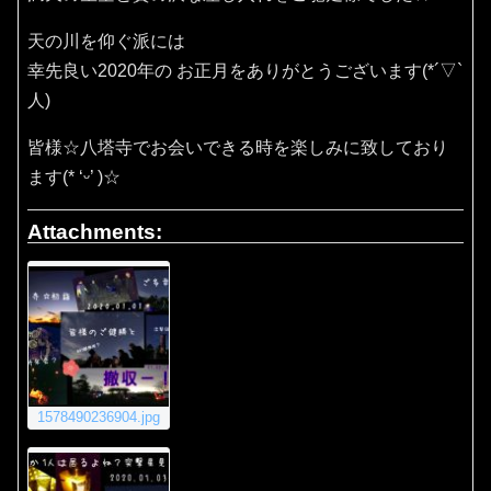
天の川を仰ぐ派には
幸先良い2020年の お正月をありがとうございます(*´▽`
人)
皆様☆八塔寺でお会いできる時を楽しみに致しており
ます(* ‘ᵕ’ )☆
Attachments:
1578490236904.jpg