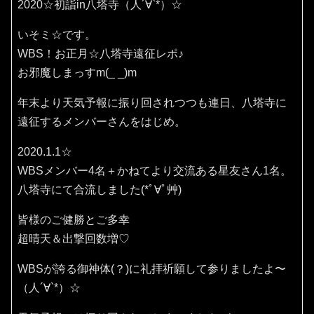
2020☆初詣in八塔寺（人´∀`*）☆
いそミ☆です。
WBS！お正月☆八塔寺遠征レポ♪
お邪魔しまっすm(_ _)m
年末より天気予報に振り回されつつも連日、八塔寺に
遠征するメンバーさんをはじめ。
2020.1.1☆
WBSメンバー4名＋かねてより交流ある星友さん1名。
八塔寺にて合流しました(*ﾟ∀ﾟ艸)
皆様のご健勝とご多幸
超晴天＆出撃回数増♡
WBSが誇る御神体(？)に礼拝祈願して参りましたよ〜
（人´∀`*）☆