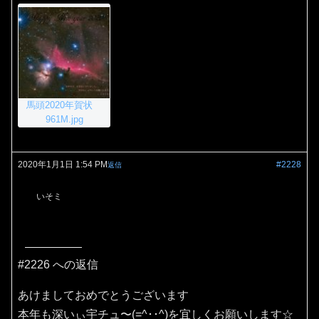
馬頭2020年賀状
961M.jpg
2020年1月1日 1:54 PM
#2228
返信
いそミ
#2226 への返信
あけましておめでとうございます
本年も深いぃ宇チュ〜(=^･･^)を宜しくお願いします☆