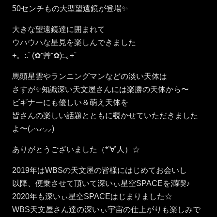
50センチもの大型望遠鏡が登場✨
大きな望遠鏡達に囲まれて
ウハウハな星見を楽しんできました
+。:.ﾟ(✿˘艸˘✿):.｡+ﾟ
馬頭星雲やランニングマンなどの淡い天体は
さすが✨知識深い天文屋さんには楽勝の天体から〜
ビギナーにも優しい＆萌え天体を
皆さんの楽しい話題とともに覗かせていただきました
よ〜(⸝ᵕᴗᵕ⸝⸝)
ありがとうございました（*’∀’人）☆
2019年はWBSの天文屋の皆様にはじめてお会いし
以降、便乗させて頂いて深いぃ星空SPACEを満喫♪
2020年も深いぃ星空SPACEはじまりました☆
WBS天文屋さん達の深いぃ宇宙の仕上がりも楽しみで