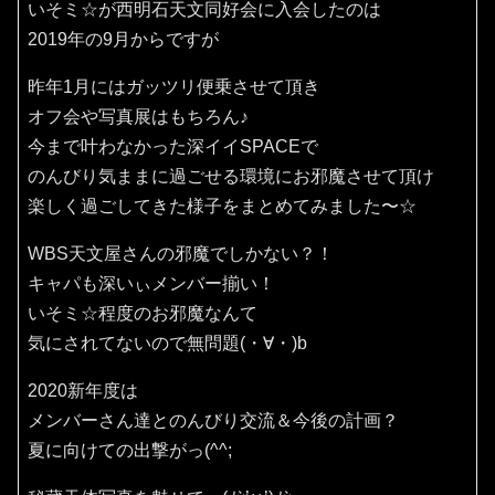
いそミ☆が西明石天文同好会に入会したのは
2019年の9月からですが
昨年1月にはガッツリ便乗させて頂き
オフ会や写真展はもちろん♪
今まで叶わなかった深イイSPACEで
のんびり気ままに過ごせる環境にお邪魔させて頂け
楽しく過ごしてきた様子をまとめてみました〜☆
WBS天文屋さんの邪魔でしかない？！
キャパも深いぃメンバー揃い！
いそミ☆程度のお邪魔なんて
気にされてないので無問題(・∀・)b
2020新年度は
メンバーさん達とのんびり交流＆今後の計画？
夏に向けての出撃がっ(^^;