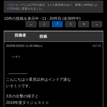
このトピックには37件の返信、1人の参加者があり、最後に
whtifxj
によ
り
29分前
に更新されました。
10件の投稿を表示中 - 11 - 20件目 (全38件中)
2
←
1
3
4
→
投稿者
投稿
2020年4月8日 11:40 AM
#3725
返信
いそミ
こんにちは☆星見以外はインドア派な
いそミ☆です。
3月の出撃の様子と
2019年度ダイジェスト☆