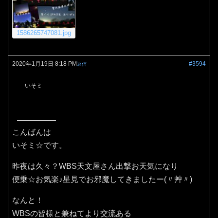
1586265747081.jpg
2020年1月19日 8:18 PM
#3594
返信
いそミ
こんばんは
いそミ☆です。
昨夜は久々？WBS天文屋さん出撃お天気になり
便乗☆お気楽♪星見でお邪魔してきましたー(〃艸〃)
なんと！
WBSの皆様と兼ねてより交流ある