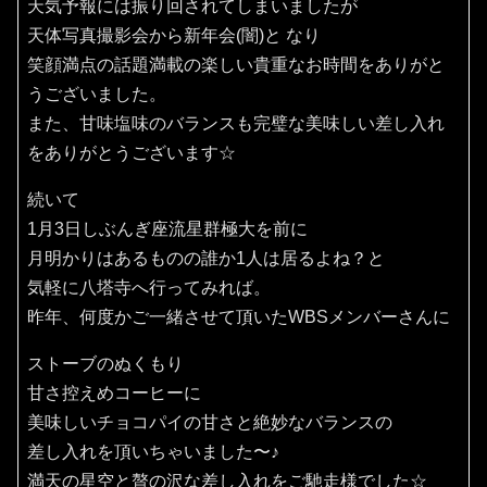
天気予報には振り回されてしまいましたが
天体写真撮影会から新年会(闇)と なり
笑顔満点の話題満載の楽しい貴重なお時間をありがと
うございました。
また、甘味塩味のバランスも完璧な美味しい差し入れ
をありがとうございます☆
続いて
1月3日しぶんぎ座流星群極大を前に
月明かりはあるものの誰か1人は居るよね？と
気軽に八塔寺へ行ってみれば。
昨年、何度かご一緒させて頂いたWBSメンバーさんに
ストーブのぬくもり
甘さ控えめコーヒーに
美味しいチョコパイの甘さと絶妙なバランスの
差し入れを頂いちゃいました〜♪
満天の星空と贅の沢な差し入れをご馳走様でした☆