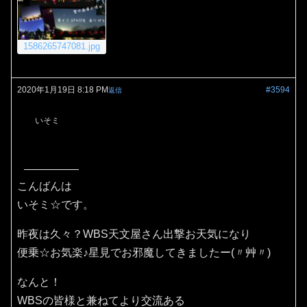
1586265747081.jpg
2020年1月19日 8:18 PM
#3594
返信
いそミ
こんばんは
いそミ☆です。
昨夜は久々？WBS天文屋さん出撃お天気になり
便乗☆お気楽♪星見でお邪魔してきましたー(〃艸〃)
なんと！
WBSの皆様と兼ねてより交流ある