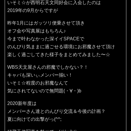
いそミ☆が西明石天文同好会に入会したのは
2019年の9月からですが
昨年1月にはガッツリ便乗させて頂き
オフ会や写真展はもちろん♪
今まで叶わなかった深イイSPACEで
のんびり気ままに過ごせる環境にお邪魔させて頂け
楽しく過ごしてきた様子をまとめてみました〜☆
WBS天文屋さんの邪魔でしかない？！
キャパも深いぃメンバー揃い！
いそミ☆程度のお邪魔なんて
気にされてないので無問題(・∀・)b
2020新年度は
メンバーさん達とのんびり交流＆今後の計画？
夏に向けての出撃がっ(^^;