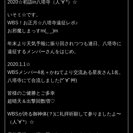
2020☆初詣in八塔寺（人´∀`*）☆
いそミ☆です。
WBS！お正月☆八塔寺遠征レポ♪
お邪魔しまっすm(_ _)m
年末より天気予報に振り回されつつも連日、八塔寺に
遠征するメンバーさんをはじめ。
2020.1.1☆
WBSメンバー4名＋かねてより交流ある星友さん1名。
八塔寺にて合流しました(*ﾟ∀ﾟ艸)
皆様のご健勝とご多幸
超晴天＆出撃回数増♡
WBSが誇る御神体(？)に礼拝祈願して参りましたよ〜
（人´∀`*）☆