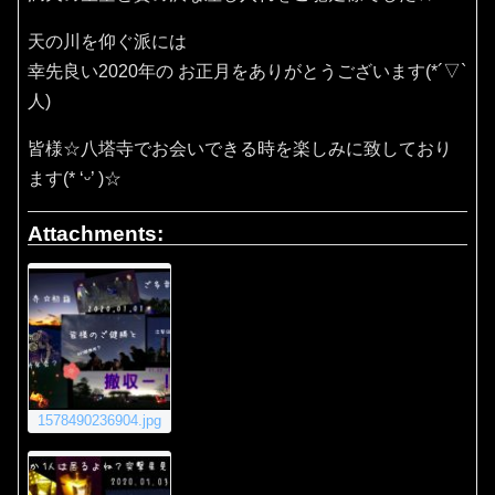
天の川を仰ぐ派には
幸先良い2020年の お正月をありがとうございます(*´▽`
人)
皆様☆八塔寺でお会いできる時を楽しみに致しており
ます(* ‘ᵕ’ )☆
Attachments:
1578490236904.jpg