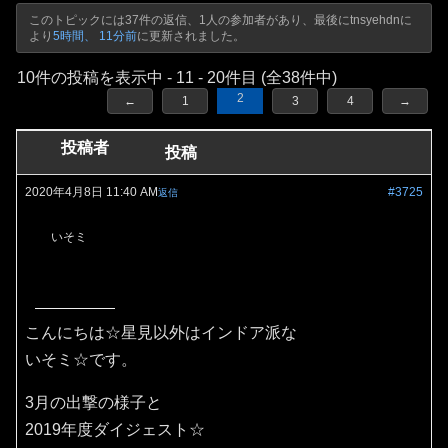
このトピックには37件の返信、1人の参加者があり、最後に
tnsyehdn
に
より
5時間、 11分前
に更新されました。
10件の投稿を表示中 - 11 - 20件目 (全38件中)
2
←
1
3
4
→
投稿者
投稿
2020年4月8日 11:40 AM
#3725
返信
いそミ
こんにちは☆星見以外はインドア派な
いそミ☆です。
3月の出撃の様子と
2019年度ダイジェスト☆