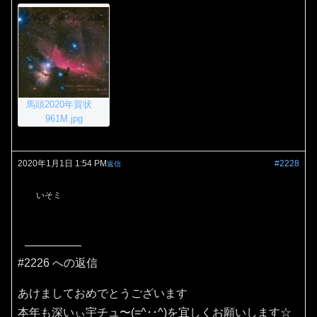
馬頭2020年賀状
961M.jpg
2020年1月1日 1:54 PM
#2228
返信
いそミ
#2226 への返信
あけましておめでとうございます
本年も深いぃ宇チュ〜(=^･･^)を宜しくお願いします☆