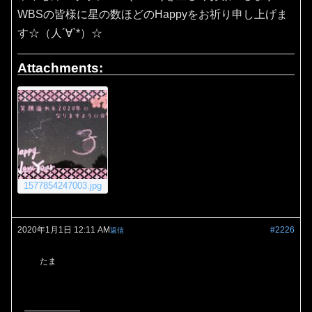
WBSの皆様に星の数ほどのHappyをお祈り申し上げま
す☆（人´∀`*）☆
Attachments:
1577854247003.jpg
2020年1月1日 12:11 AM
#2226
返信
たま