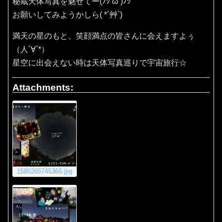
秘蔵天体写真を魅せてー(ﾉｼ’ω’)ﾉｼ
お願いしてみようかしら( *´艸`)
満天の星のもと、笑顔満点の皆さんに会えますよぅ
（人´∀`*）
星空に出会えない時は天体写真巡りで宇宙旅行☆
Attachments:
1586265745366.jpg