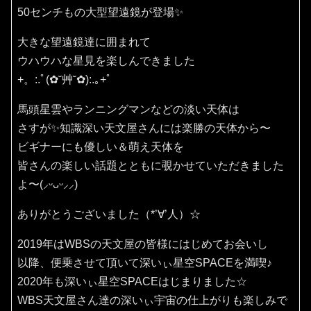
50センチもの大型望遠鏡が登場✨
大きな望遠鏡達に囲まれて
ウハウハな星見を楽しんできました
+。:.ﾟ(✿˘艸˘✿):.｡+ﾟ
馬頭星雲やランニングマンなどの淡い天体は
さすが✨知識深い天文屋さんには楽勝の天体から〜
ビギナーにも優しい＆萌え天体を
皆さんの楽しい話題とともに覗かせていただきました
よ〜(⸝ᵕᴗᵕ⸝⸝)
ありがとうございました（*’∀’人）☆
2019年はWBSの天文屋の皆様にはじめてお会いし
以降、便乗させて頂いて深いぃ星空SPACEを満喫♪
2020年も深いぃ星空SPACEはじまりました☆
WBS天文屋さん達の深いぃ宇宙の仕上がりも楽しみで