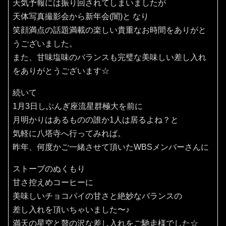
天気予報には振り回されてしまいましたが
天体写真撮影会から新年会(闇)と なり
笑顔満点の話題満載の楽しい貴重なお時間をありがと
うございました。
また、甘味塩味のバランスも完璧な美味しい差し入れ
をありがとうございます☆
続いて
1月3日しぶんぎ座流星群極大を前に
月明かりはあるものの誰か1人は居るよね？と
気軽に八塔寺へ行ってみれば。
昨年、何度かご一緒させて頂いたWBSメンバーさんに
ストーブのぬくもり
甘さ控えめコーヒーに
美味しいチョコパイの甘さと絶妙なバランスの
差し入れを頂いちゃいました〜♪
満天の星空と贅の沢な差し入れをご馳走様でした☆