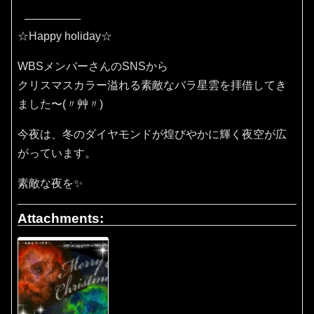
☆Happy holiday☆
WBSメンバーさんのSNSから
クリスマスカラー溢れる素敵なバラ星雲を拝借してき
ました〜(〃艸〃)
今夜は、冬のダイヤモンドが煌びやかに輝く夜空が広
がっています。
素敵な夜を✨
Attachments: