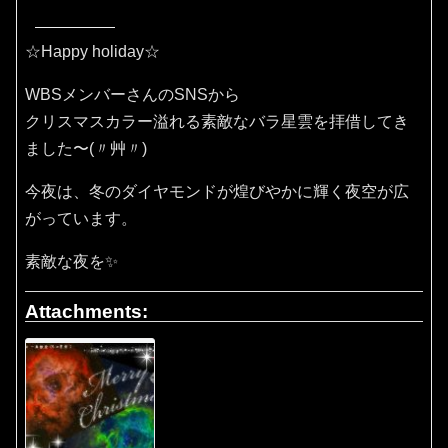
☆Happy holiday☆
WBSメンバーさんのSNSから
クリスマスカラー溢れる素敵なバラ星雲を拝借してき
ました〜(〃艸〃)
今夜は、冬のダイヤモンドが煌びやかに輝く夜空が広
がっています。
素敵な夜を✨
Attachments: