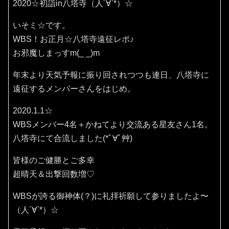
2020☆初詣in八塔寺（人´∀`*）☆
いそミ☆です。
WBS！お正月☆八塔寺遠征レポ♪
お邪魔しまっすm(_ _)m
年末より天気予報に振り回されつつも連日、八塔寺に
遠征するメンバーさんをはじめ。
2020.1.1☆
WBSメンバー4名＋かねてより交流ある星友さん1名。
八塔寺にて合流しました(*ﾟ∀ﾟ艸)
皆様のご健勝とご多幸
超晴天＆出撃回数増♡
WBSが誇る御神体(？)に礼拝祈願して参りましたよ〜
（人´∀`*）☆