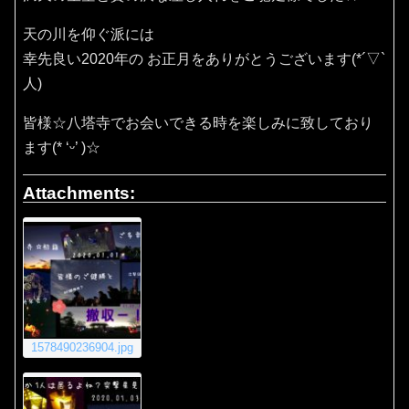
天の川を仰ぐ派には
幸先良い2020年の お正月をありがとうございます(*´▽`
人)
皆様☆八塔寺でお会いできる時を楽しみに致しており
ます(* ‘ᵕ’ )☆
Attachments:
1578490236904.jpg