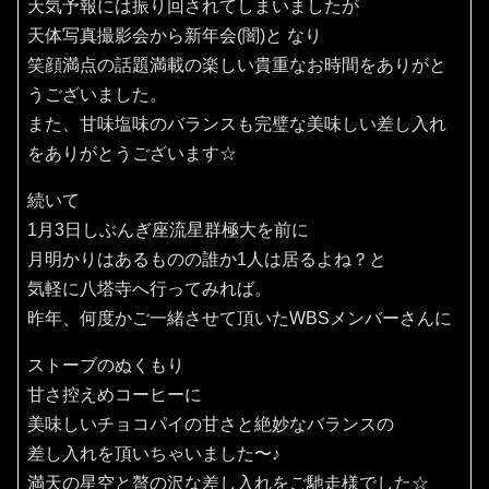
天気予報には振り回されてしまいましたが
天体写真撮影会から新年会(闇)と なり
笑顔満点の話題満載の楽しい貴重なお時間をありがと
うございました。
また、甘味塩味のバランスも完璧な美味しい差し入れ
をありがとうございます☆
続いて
1月3日しぶんぎ座流星群極大を前に
月明かりはあるものの誰か1人は居るよね？と
気軽に八塔寺へ行ってみれば。
昨年、何度かご一緒させて頂いたWBSメンバーさんに
ストーブのぬくもり
甘さ控えめコーヒーに
美味しいチョコパイの甘さと絶妙なバランスの
差し入れを頂いちゃいました〜♪
満天の星空と贅の沢な差し入れをご馳走様でした☆