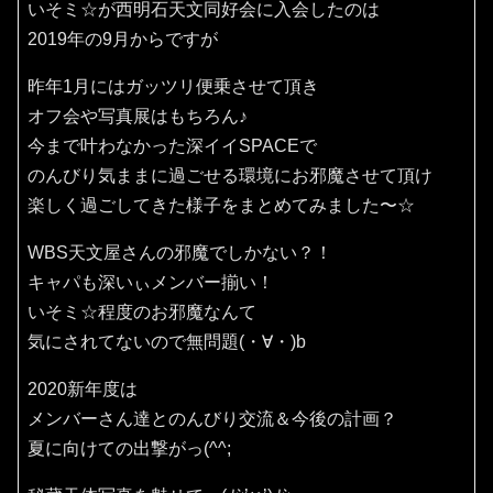
いそミ☆が西明石天文同好会に入会したのは
2019年の9月からですが
昨年1月にはガッツリ便乗させて頂き
オフ会や写真展はもちろん♪
今まで叶わなかった深イイSPACEで
のんびり気ままに過ごせる環境にお邪魔させて頂け
楽しく過ごしてきた様子をまとめてみました〜☆
WBS天文屋さんの邪魔でしかない？！
キャパも深いぃメンバー揃い！
いそミ☆程度のお邪魔なんて
気にされてないので無問題(・∀・)b
2020新年度は
メンバーさん達とのんびり交流＆今後の計画？
夏に向けての出撃がっ(^^;