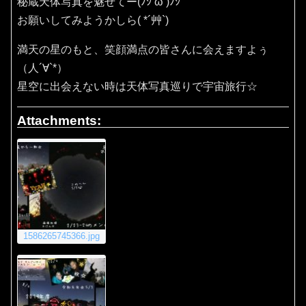
秘蔵天体写真を魅せてー(ﾉｼ’ω’)ﾉｼ
お願いしてみようかしら( *´艸`)
満天の星のもと、笑顔満点の皆さんに会えますよぅ
（人´∀`*）
星空に出会えない時は天体写真巡りで宇宙旅行☆
Attachments:
1586265745366.jpg