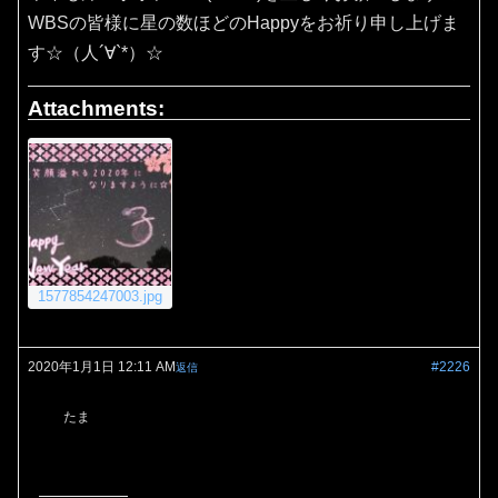
WBSの皆様に星の数ほどのHappyをお祈り申し上げま
す☆（人´∀`*）☆
Attachments:
1577854247003.jpg
2020年1月1日 12:11 AM
#2226
返信
たま