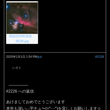
馬頭2020年賀状
961M.jpg
2020年1月1日 1:54 PM
#2228
返信
いそミ
#2226 への返信
あけましておめでとうございます
本年も深いぃ宇チュ〜(=^･･^)を宜しくお願いします☆