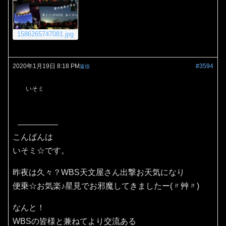
1586265747081.jpg
2020年1月19日 8:18 PM
#3594
返信
いそミ
こんばんは
いそミ☆です。
昨夜は久々？WBS天文屋さん出撃お天気になり
便乗☆お気楽♪星見でお邪魔してきましたー(〃艸〃)
なんと！
WBSの皆様と兼ねてより交流ある