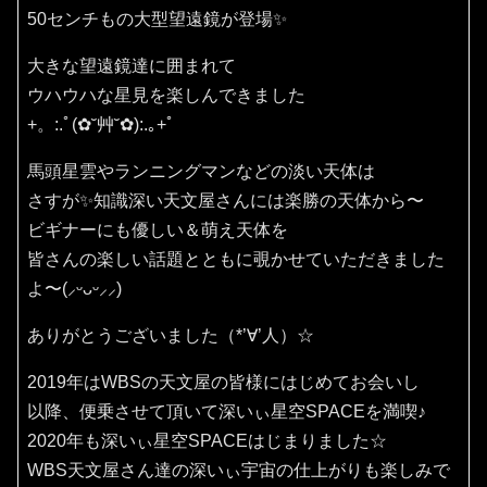
50センチもの大型望遠鏡が登場✨
大きな望遠鏡達に囲まれて
ウハウハな星見を楽しんできました
+。:.ﾟ(✿˘艸˘✿):.｡+ﾟ
馬頭星雲やランニングマンなどの淡い天体は
さすが✨知識深い天文屋さんには楽勝の天体から〜
ビギナーにも優しい＆萌え天体を
皆さんの楽しい話題とともに覗かせていただきました
よ〜(⸝ᵕᴗᵕ⸝⸝)
ありがとうございました（*’∀’人）☆
2019年はWBSの天文屋の皆様にはじめてお会いし
以降、便乗させて頂いて深いぃ星空SPACEを満喫♪
2020年も深いぃ星空SPACEはじまりました☆
WBS天文屋さん達の深いぃ宇宙の仕上がりも楽しみで