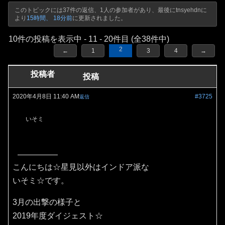
このトピックには37件の返信、1人の参加者があり、最後に
tnsyehdn
に
より
15時間、 18分前
に更新されました。
10件の投稿を表示中 - 11 - 20件目 (全38件中)
2
←
1
3
4
→
投稿者
投稿
2020年4月8日 11:40 AM
#3725
返信
いそミ
こんにちは☆星見以外はインドア派な
いそミ☆です。
3月の出撃の様子と
2019年度ダイジェスト☆