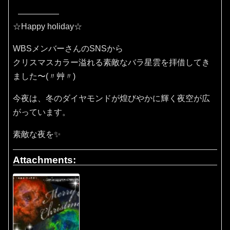
☆Happy holiday☆
WBSメンバーさんのSNSから
クリスマスカラー溢れる素敵なバラ星雲を拝借してき
ました〜(〃艸〃)
今夜は、冬のダイヤモンドが煌びやかに輝く夜空が広
がっています。
素敵な夜を✨
Attachments: