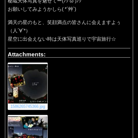
秘蔵天体写真を魅せてー(ﾉｼ’ω’)ﾉｼ
お願いしてみようかしら( *´艸`)
満天の星のもと、笑顔満点の皆さんに会えますよぅ
（人´∀`*）
星空に出会えない時は天体写真巡りで宇宙旅行☆
Attachments:
1586265745366.jpg