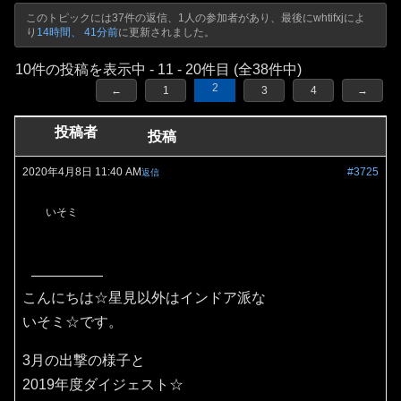
このトピックには37件の返信、1人の参加者があり、最後に
whtifxj
によ
り
14時間、 41分前
に更新されました。
10件の投稿を表示中 - 11 - 20件目 (全38件中)
2
←
1
3
4
→
投稿者
投稿
2020年4月8日 11:40 AM
#3725
返信
いそミ
こんにちは☆星見以外はインドア派な
いそミ☆です。
3月の出撃の様子と
2019年度ダイジェスト☆