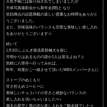
天気予報には振り回されてしまいましたが
天体写真撮影会から新年会(闇)と なり
笑顔満点の話題満載の楽しい貴重なお時間をありがと
うございました。
また、甘味塩味のバランスも完璧な美味しい差し入れ
をありがとうございます☆
続いて
1月3日しぶんぎ座流星群極大を前に
月明かりはあるものの誰か1人は居るよね？と
気軽に八塔寺へ行ってみれば。
昨年、何度かご一緒させて頂いたWBSメンバーさんに
ストーブのぬくもり
甘さ控えめコーヒーに
美味しいチョコパイの甘さと絶妙なバランスの
差し入れを頂いちゃいました〜♪
満天の星空と贅の沢な差し入れをご馳走様でした☆