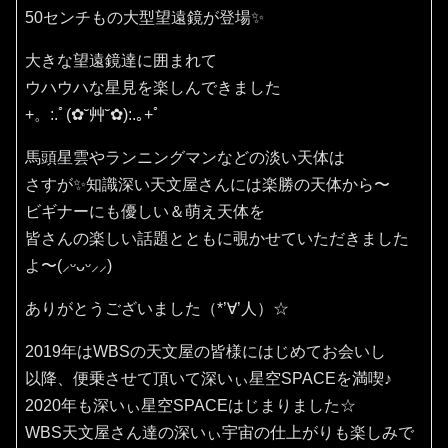
50センチもの大型望遠鏡が登場✨
大きな望遠鏡達に囲まれて
ウハウハな星見を楽しんできました
+。:.ﾟ(✿˘艸˘✿):.｡+ﾟ
馬頭星雲やランニングマンなどの淡い天体は
さすが✨知識深い天文屋さんには楽勝の天体から〜
ビギナーにも優しい＆萌え天体を
皆さんの楽しい話題とともに覗かせていただきました
よ〜(⸝ᵕᴗᵕ⸝⸝)
ありがとうございました（*’∀’人）☆
2019年はWBSの天文屋の皆様にはじめてお会いし
以降、便乗させて頂いて深いぃ星空SPACEを満喫♪
2020年も深いぃ星空SPACEはじまりました☆
WBS天文屋さん達の深いぃ宇宙の仕上がりも楽しみで