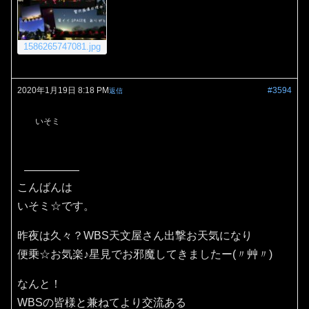
1586265747081.jpg
2020年1月19日 8:18 PM
#3594
返信
いそミ
こんばんは
いそミ☆です。
昨夜は久々？WBS天文屋さん出撃お天気になり
便乗☆お気楽♪星見でお邪魔してきましたー(〃艸〃)
なんと！
WBSの皆様と兼ねてより交流ある