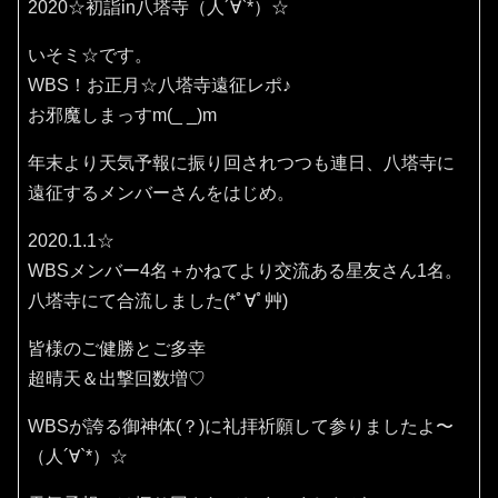
2020☆初詣in八塔寺（人´∀`*）☆
いそミ☆です。
WBS！お正月☆八塔寺遠征レポ♪
お邪魔しまっすm(_ _)m
年末より天気予報に振り回されつつも連日、八塔寺に
遠征するメンバーさんをはじめ。
2020.1.1☆
WBSメンバー4名＋かねてより交流ある星友さん1名。
八塔寺にて合流しました(*ﾟ∀ﾟ艸)
皆様のご健勝とご多幸
超晴天＆出撃回数増♡
WBSが誇る御神体(？)に礼拝祈願して参りましたよ〜
（人´∀`*）☆