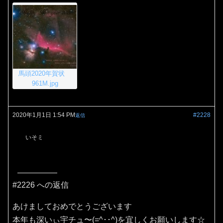
馬頭2020年賀状
961M.jpg
2020年1月1日 1:54 PM
#2228
返信
いそミ
#2226 への返信
あけましておめでとうございます
本年も深いぃ宇チュ〜(=^･･^)を宜しくお願いします☆