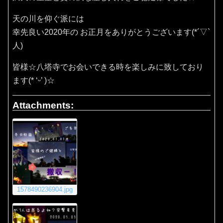
天の川を仰ぐ派には
幸先良い2020年の お正月をありがとうございます(*´▽`
人)
皆様☆八塔寺でお会いできる時を楽しみに致しており
ます(* ‘ᵕ’ )☆
Attachments:
1578490236904.jpg