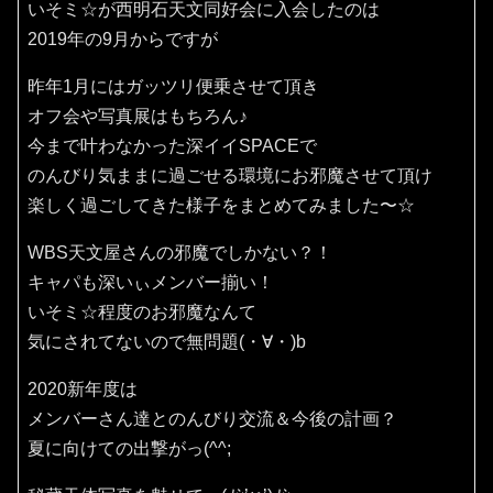
いそミ☆が西明石天文同好会に入会したのは
2019年の9月からですが
昨年1月にはガッツリ便乗させて頂き
オフ会や写真展はもちろん♪
今まで叶わなかった深イイSPACEで
のんびり気ままに過ごせる環境にお邪魔させて頂け
楽しく過ごしてきた様子をまとめてみました〜☆
WBS天文屋さんの邪魔でしかない？！
キャパも深いぃメンバー揃い！
いそミ☆程度のお邪魔なんて
気にされてないので無問題(・∀・)b
2020新年度は
メンバーさん達とのんびり交流＆今後の計画？
夏に向けての出撃がっ(^^;