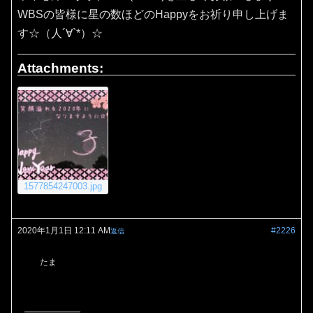
WBSの皆様に星の数ほどのHappyをお祈り申し上げま
す☆（人´∀`*）☆
Attachments:
1577854247003.jpg
2020年1月1日 12:11 AM
#2226
返信
たま