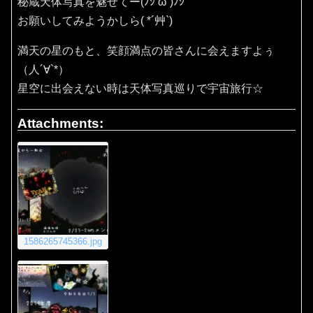
秘蔵天体写真を魅せてー(ﾉｼ’ω’)ﾉｼ
お願いしてみようかしら( *´艸`)
満天の星のもと、笑顔満点の皆さんに会えますよぅ
（人´∀`*）
星空に出会えない時は天体写真巡りで宇宙旅行☆
Attachments:
1586265745366.jpg