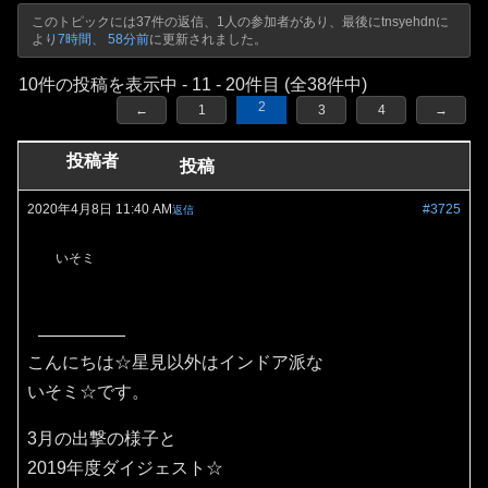
このトピックには37件の返信、1人の参加者があり、最後に
tnsyehdn
に
より
7時間、 58分前
に更新されました。
10件の投稿を表示中 - 11 - 20件目 (全38件中)
2
←
1
3
4
→
投稿者
投稿
2020年4月8日 11:40 AM
#3725
返信
いそミ
こんにちは☆星見以外はインドア派な
いそミ☆です。
3月の出撃の様子と
2019年度ダイジェスト☆