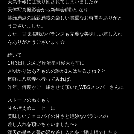
天気予報には振り回されてしまいましたが
天体写真撮影会から新年会(闇)と なり
笑顔満点の話題満載の楽しい貴重なお時間をありがと
うございました。
また、甘味塩味のバランスも完璧な美味しい差し入れ
をありがとうございます☆
続いて
1月3日しぶんぎ座流星群極大を前に
月明かりはあるものの誰か1人は居るよね？と
気軽に八塔寺へ行ってみれば。
昨年、何度かご一緒させて頂いたWBSメンバーさんに
ストーブのぬくもり
甘さ控えめコーヒーに
美味しいチョコパイの甘さと絶妙なバランスの
差し入れを頂いちゃいました〜♪
満天の星空と贅の沢な差し入れをご馳走様でした☆