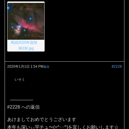
馬頭2020年賀状
961M.jpg
2020年1月1日 1:54 PM
#2228
返信
いそミ
#2226 への返信
あけましておめでとうございます
本年も深いぃ宇チュ〜(=^･･^)を宜しくお願いします☆