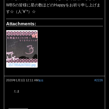
WBSの皆様に星の数ほどのHappyをお祈り申し上げま
す☆（人´∀`*）☆
Attachments:
1577854247003.jpg
2020年1月1日 12:11 AM
#2226
返信
たま