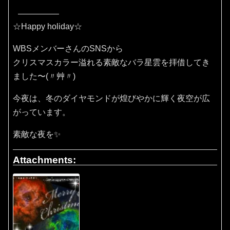
☆Happy holiday☆
WBSメンバーさんのSNSから
クリスマスカラー溢れる素敵なバラ星雲を拝借してき
ました〜(〃艸〃)
今夜は、冬のダイヤモンドが煌びやかに輝く夜空が広
がっています。
素敵な夜を✨
Attachments: