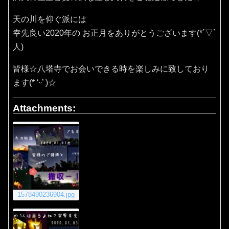
天の川を仰ぐ派には
幸先良い2020年の お正月をありがとうございます(*´▽`
人)
皆様☆八塔寺でお会いできる時を楽しみに致しており
ます(* ‘ᵕ’ )☆
Attachments:
1578490236904.jpg