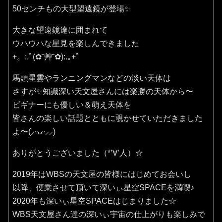
50センチもの大型望遠鏡が登場✨
大きな望遠鏡達に囲まれて
ウハウハな星見を楽しんできました
+。:.ﾟ(✿˘艸˘✿):.｡+ﾟ
馬頭星雲やランニングマンなどの淡い天体は
さすが✨知識深い天文屋さんには楽勝の天体から〜
ビギナーにも優しい＆萌え天体を
皆さんの楽しい話題とともに覗かせていただきました
よ〜(⸝ᵕᴗᵕ⸝⸝)
ありがとうございました（*’∀’人）☆
2019年はWBSの天文屋の皆様にはじめてお会いし
以降、便乗させて頂いて深いぃ星空SPACEを満喫♪
2020年も深いぃ星空SPACEはじまりました☆
WBS天文屋さん達の深いぃ宇宙の仕上がりも楽しみで