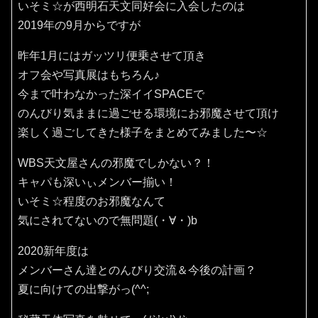
いそミ☆が西明石天文同好会に入会したのは
2019年の9月からですが
昨年1月にはガッツリ便乗させて頂き
オフ会や写真展はもちろん♪
今まで叶わなかった深イイSPACEで
のんびり気ままに過ごせる環境にお邪魔させて頂け
楽しく過ごしてきた様子をまとめてみました〜☆
WBS天文屋さんの邪魔でしかない？！
キャパも深いぃメンバー揃い！
いそミ☆程度のお邪魔なんて
気にされてないので無問題(・∀・)b
2020新年度は
メンバーさん達とのんびり交流＆今後の計画？
夏に向けての出撃がっ(^^;