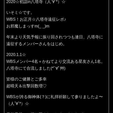
2020☆初詣in八塔寺（人´∀`*）☆
いそミ☆です。
WBS！お正月☆八塔寺遠征レポ♪
お邪魔しまっすm(_ _)m
年末より天気予報に振り回されつつも連日、八塔寺に
遠征するメンバーさんをはじめ。
2020.1.1☆
WBSメンバー4名＋かねてより交流ある星友さん1名。
八塔寺にて合流しました(*ﾟ∀ﾟ艸)
皆様のご健勝とご多幸
超晴天＆出撃回数増♡
WBSが誇る御神体(？)に礼拝祈願して参りましたよ〜
（人´∀`*）☆