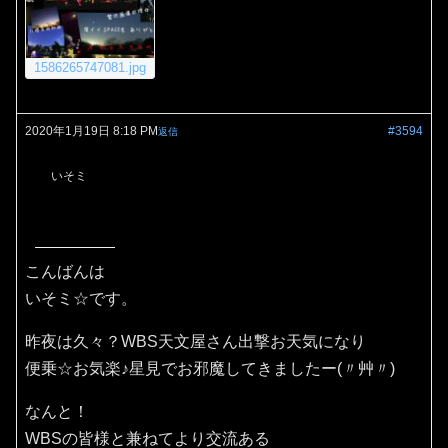
1586265747081.jpg
2020年1月19日 8:18 PM
#3594
返信
いそミ
こんばんは
いそミ☆です。
昨夜は久々？WBS天文屋さん出撃お天気になり
便乗☆お気楽♪星見でお邪魔してきましたー(〃艸〃)
なんと！
WBSの皆様と兼ねてより交流ある