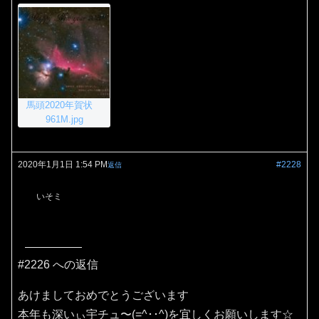
馬頭2020年賀状
961M.jpg
2020年1月1日 1:54 PM
#2228
返信
いそミ
#2226 への返信
あけましておめでとうございます
本年も深いぃ宇チュ〜(=^･･^)を宜しくお願いします☆