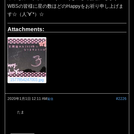
WBSの皆様に星の数ほどのHappyをお祈り申し上げま
す☆（人´∀`*）☆
Attachments:
1577854247003.jpg
2020年1月1日 12:11 AM
#2226
返信
たま