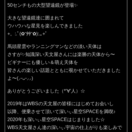
50センチもの大型望遠鏡が登場✨
大きな望遠鏡達に囲まれて
ウハウハな星見を楽しんできました
+。:.ﾟ(✿˘艸˘✿):.｡+ﾟ
馬頭星雲やランニングマンなどの淡い天体は
さすが✨知識深い天文屋さんには楽勝の天体から〜
ビギナーにも優しい＆萌え天体を
皆さんの楽しい話題とともに覗かせていただきました
よ〜(⸝ᵕᴗᵕ⸝⸝)
ありがとうございました（*’∀’人）☆
2019年はWBSの天文屋の皆様にはじめてお会いし
以降、便乗させて頂いて深いぃ星空SPACEを満喫♪
2020年も深いぃ星空SPACEはじまりました☆
WBS天文屋さん達の深いぃ宇宙の仕上がりも楽しみで