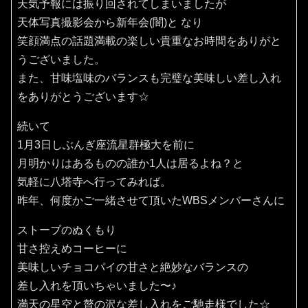
天気予報には振り回されてしまいましたが
天体写真撮影会から新年会(闇)と なり
笑顔満点の話題満載の楽しい貴重なお時間をありがと
うございました。
また、甘味塩味のバランスも完璧な美味しい差し入れ
をありがとうございます☆
続いて
1月3日しぶんぎ座流星群極大を前に
月明かりはあるものの誰か1人は居るよね？と
気軽に八塔寺へ行ってみれば。
昨年、何度かご一緒させて頂いたWBSメンバーさんに
ストーブのぬくもり
甘さ控えめコーヒーに
美味しいチョコパイの甘さと絶妙なバランスの
差し入れを頂いちゃいました〜♪
満天の星空と贅の沢な差し入れをご馳走様でした☆