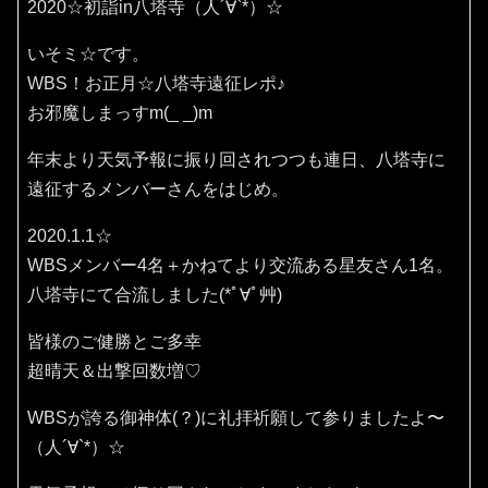
2020☆初詣in八塔寺（人´∀`*）☆
いそミ☆です。
WBS！お正月☆八塔寺遠征レポ♪
お邪魔しまっすm(_ _)m
年末より天気予報に振り回されつつも連日、八塔寺に
遠征するメンバーさんをはじめ。
2020.1.1☆
WBSメンバー4名＋かねてより交流ある星友さん1名。
八塔寺にて合流しました(*ﾟ∀ﾟ艸)
皆様のご健勝とご多幸
超晴天＆出撃回数増♡
WBSが誇る御神体(？)に礼拝祈願して参りましたよ〜
（人´∀`*）☆