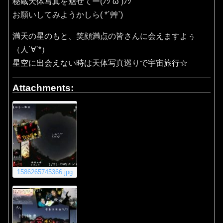
秘蔵天体写真を魅せてー(ﾉｼ’ω’)ﾉｼ
お願いしてみようかしら( *´艸`)
満天の星のもと、笑顔満点の皆さんに会えますよぅ
（人´∀`*）
星空に出会えない時は天体写真巡りで宇宙旅行☆
Attachments:
1586265745366.jpg