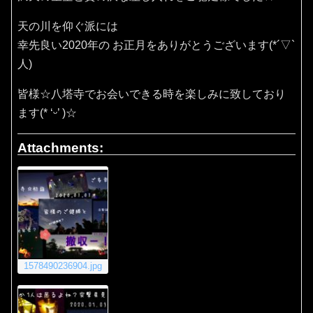
天の川を仰ぐ派には
幸先良い2020年の お正月をありがとうございます(*´▽`
人)
皆様☆八塔寺でお会いできる時を楽しみに致しており
ます(* ‘ᵕ’ )☆
Attachments:
1578490236904.jpg