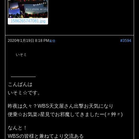
1586265747081.jpg
2020年1月19日 8:18 PM
#3594
返信
いそミ
こんばんは
いそミ☆です。
昨夜は久々？WBS天文屋さん出撃お天気になり
便乗☆お気楽♪星見でお邪魔してきましたー(〃艸〃)
なんと！
WBSの皆様と兼ねてより交流ある