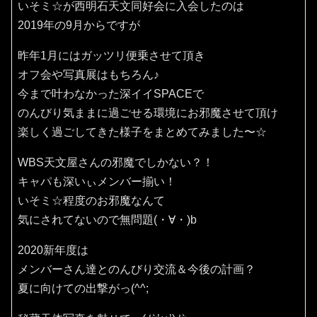
いそミ☆が西明石天文同好会に入会したのは
2019年の9月からですが
昨年1月にはガッツリ便乗させて頂き
オフ会や写真展はもちろん♪
今まで叶わなかった深イイSPACEで
のんびり気ままに過ごせる環境にお邪魔させて頂け
楽しく過ごしてきた様子をまとめてみました〜☆
WBS天文屋さんの邪魔でしかない？！
キャパも深いぃメンバー揃い！
いそミ☆程度のお邪魔なんて
気にされてないので無問題(・∀・)b
2020新年度は
メンバーさん達とのんびり交流＆今後の計画？
夏に向けての出撃がっ(^^;