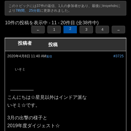
このトピックには37件の返信、1人の参加者があり、最後に
tnsyehdn
に
より
7時間、 25分前
に更新されました。
10件の投稿を表示中 - 11 - 20件目 (全38件中)
2
←
1
3
4
→
投稿者
投稿
2020年4月8日 11:40 AM
#3725
返信
いそミ
こんにちは☆星見以外はインドア派な
いそミ☆です。
3月の出撃の様子と
2019年度ダイジェスト☆