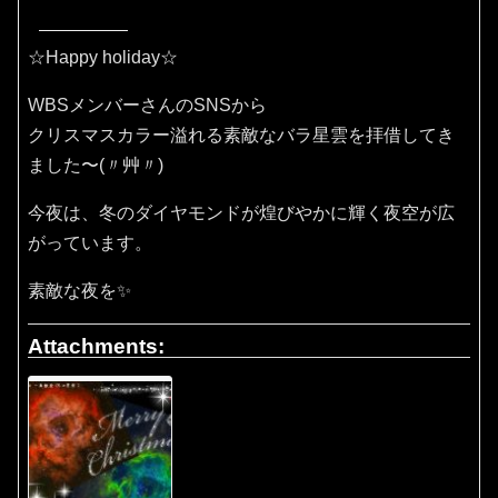
☆Happy holiday☆
WBSメンバーさんのSNSから
クリスマスカラー溢れる素敵なバラ星雲を拝借してき
ました〜(〃艸〃)
今夜は、冬のダイヤモンドが煌びやかに輝く夜空が広
がっています。
素敵な夜を✨
Attachments: