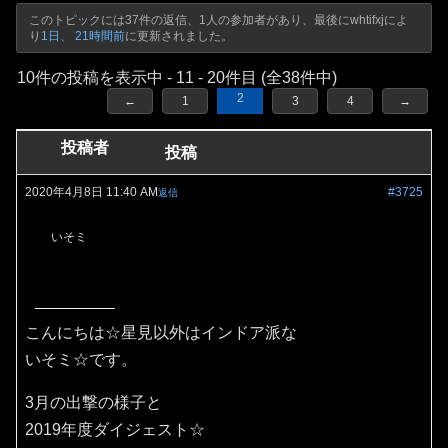
このトピックには37件の返信、1人の参加者があり、最後に
whtifxj
によ
り
1日、 21時間前
に更新されました。
10件の投稿を表示中 - 11 - 20件目 (全38件中)
2
←
1
3
4
→
投稿者
投稿
2020年4月8日 11:40 AM
#3725
返信
いそミ
こんにちは☆星見以外はインドア派な
いそミ☆です。
3月の出撃の様子と
2019年度ダイジェスト☆