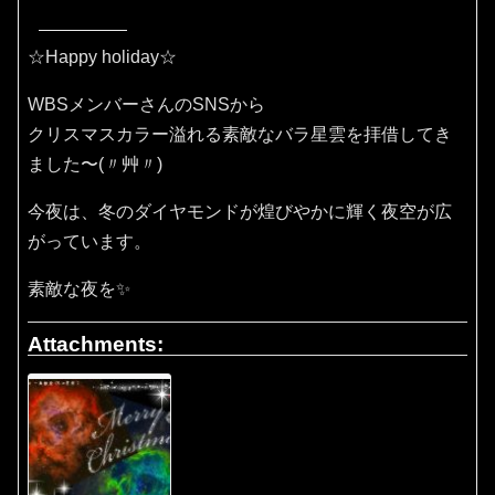
☆Happy holiday☆
WBSメンバーさんのSNSから
クリスマスカラー溢れる素敵なバラ星雲を拝借してき
ました〜(〃艸〃)
今夜は、冬のダイヤモンドが煌びやかに輝く夜空が広
がっています。
素敵な夜を✨
Attachments: