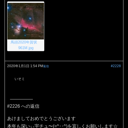
馬頭2020年賀状
961M.jpg
2020年1月1日 1:54 PM
#2228
返信
いそミ
#2226 への返信
あけましておめでとうございます
本年も深いぃ宇チュ〜(=^･･^)を宜しくお願いします☆