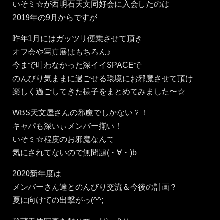
いそミ☆が西明石天文同好会に入会したのは
2019年の9月からですが
昨年1月にはガッツリ便乗させて頂き
オフ会や写真展はもちろん♪
今まで叶わなかった深イイSPACEで
のんびり気ままに過ごせる環境にお邪魔させて頂け
楽しく過ごしてきた様子をまとめてみました〜☆
WBS天文屋さんの邪魔でしかない？！
キャパも深いぃメンバー揃い！
いそミ☆程度のお邪魔なんて
気にされてないので無問題(・∀・)b
2020新年度は
メンバーさん達とのんびり交流＆今後の計画？
夏に向けての出撃がっ(^^;