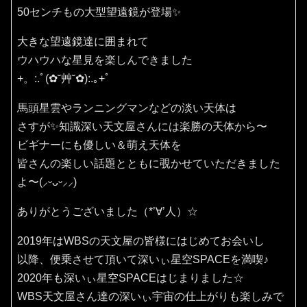
50センチもの大型望遠鏡が登場✨
大きな望遠鏡達に囲まれて
ウハウハな星見を楽しんできました
+。:.ﾟ(✿˘艸˘✿):.｡+ﾟ
馬頭星雲やランニングマンなどの淡い天体は
さすが✨知識深い天文屋さんには楽勝の天体から〜
ビギナーにも優しい＆萌え天体を
皆さんの楽しい話題とともに覗かせていただきました
よ〜(⸝ᵕᴗᵕ⸝⸝)
ありがとうございました（*’∀’人）☆
2019年はWBSの天文屋の皆様にはじめてお会いし
以降、便乗させて頂いて深いぃ星空SPACEを満喫♪
2020年も深いぃ星空SPACEはじまりました☆
WBS天文屋さん達の深いぃ宇宙の仕上がりも楽しみで