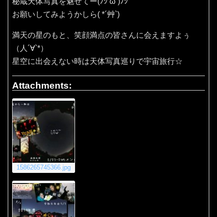
秘蔵天体写真を魅せてー(ﾉｼ’ω’)ﾉｼ
お願いしてみようかしら( *´艸`)
満天の星のもと、笑顔満点の皆さんに会えますよぅ
（人´∀`*）
星空に出会えない時は天体写真巡りで宇宙旅行☆
Attachments:
1586265745366.jpg