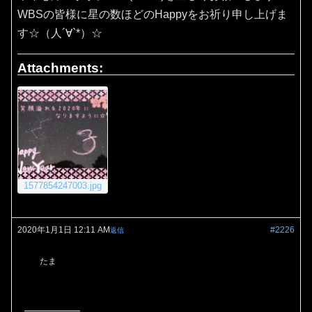
WBSの皆様に星の数ほどのHappyをお祈り申し上げま
す☆（人´∀`*）☆
Attachments:
1577854247003.jpg
2020年1月1日 12:11 AM
#2226
返信
たま