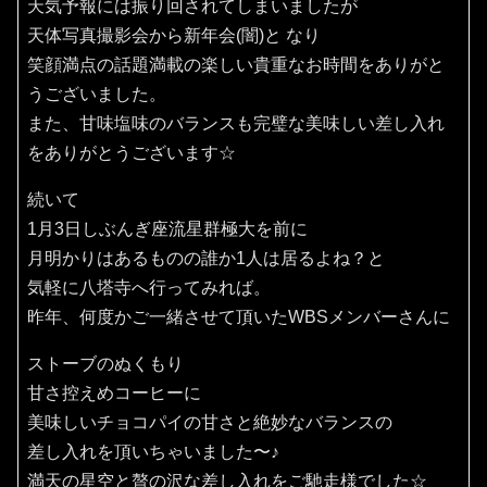
天気予報には振り回されてしまいましたが
天体写真撮影会から新年会(闇)と なり
笑顔満点の話題満載の楽しい貴重なお時間をありがと
うございました。
また、甘味塩味のバランスも完璧な美味しい差し入れ
をありがとうございます☆
続いて
1月3日しぶんぎ座流星群極大を前に
月明かりはあるものの誰か1人は居るよね？と
気軽に八塔寺へ行ってみれば。
昨年、何度かご一緒させて頂いたWBSメンバーさんに
ストーブのぬくもり
甘さ控えめコーヒーに
美味しいチョコパイの甘さと絶妙なバランスの
差し入れを頂いちゃいました〜♪
満天の星空と贅の沢な差し入れをご馳走様でした☆