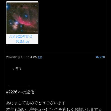
馬頭2020年賀状
961M.jpg
2020年1月1日 1:54 PM
#2228
返信
いそミ
#2226 への返信
あけましておめでとうございます
本年も深いぃ宇チュ〜(=^･･^)を宜しくお願いします☆