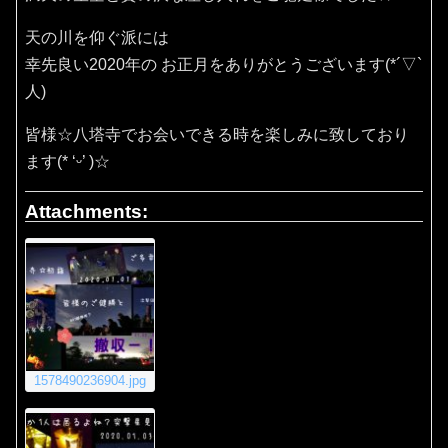
天の川を仰ぐ派には
幸先良い2020年の お正月をありがとうございます(*´▽`
人)
皆様☆八塔寺でお会いできる時を楽しみに致しており
ます(* ‘ᵕ’ )☆
Attachments:
1578490236904.jpg