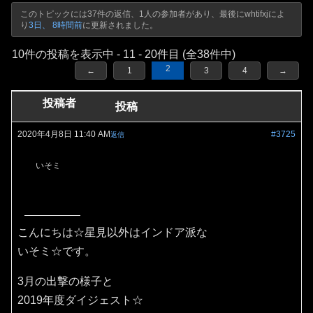
このトピックには37件の返信、1人の参加者があり、最後に
whtifxj
によ
り
3日、 8時間前
に更新されました。
10件の投稿を表示中 - 11 - 20件目 (全38件中)
2
←
1
3
4
→
投稿者
投稿
2020年4月8日 11:40 AM
#3725
返信
いそミ
こんにちは☆星見以外はインドア派な
いそミ☆です。
3月の出撃の様子と
2019年度ダイジェスト☆