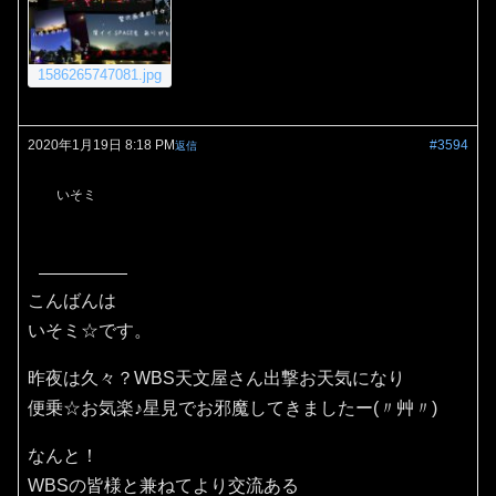
1586265747081.jpg
2020年1月19日 8:18 PM
#3594
返信
いそミ
こんばんは
いそミ☆です。
昨夜は久々？WBS天文屋さん出撃お天気になり
便乗☆お気楽♪星見でお邪魔してきましたー(〃艸〃)
なんと！
WBSの皆様と兼ねてより交流ある