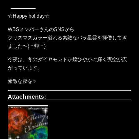
☆Happy holiday☆
WBSメンバーさんのSNSから
クリスマスカラー溢れる素敵なバラ星雲を拝借してき
ました〜(〃艸〃)
今夜は、冬のダイヤモンドが煌びやかに輝く夜空が広
がっています。
素敵な夜を✨
Attachments: