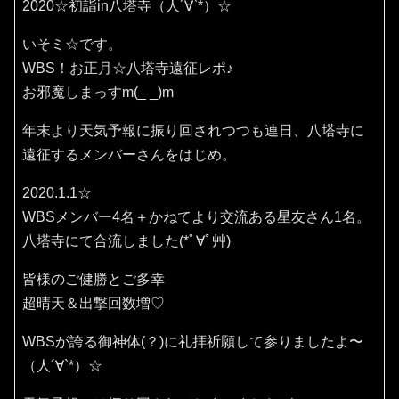
2020☆初詣in八塔寺（人´∀`*）☆
いそミ☆です。
WBS！お正月☆八塔寺遠征レポ♪
お邪魔しまっすm(_ _)m
年末より天気予報に振り回されつつも連日、八塔寺に
遠征するメンバーさんをはじめ。
2020.1.1☆
WBSメンバー4名＋かねてより交流ある星友さん1名。
八塔寺にて合流しました(*ﾟ∀ﾟ艸)
皆様のご健勝とご多幸
超晴天＆出撃回数増♡
WBSが誇る御神体(？)に礼拝祈願して参りましたよ〜
（人´∀`*）☆