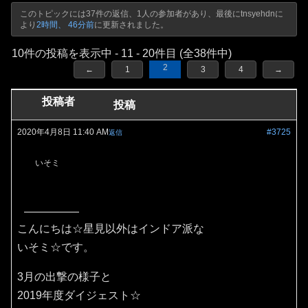
このトピックには37件の返信、1人の参加者があり、最後に
tnsyehdn
に
より
2時間、 46分前
に更新されました。
10件の投稿を表示中 - 11 - 20件目 (全38件中)
2
←
1
3
4
→
投稿者
投稿
2020年4月8日 11:40 AM
#3725
返信
いそミ
こんにちは☆星見以外はインドア派な
いそミ☆です。
3月の出撃の様子と
2019年度ダイジェスト☆