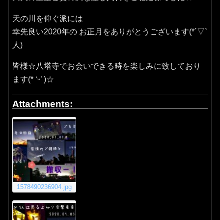
天の川を仰ぐ派には
幸先良い2020年の お正月をありがとうございます(*´▽`
人)
皆様☆八塔寺でお会いできる時を楽しみに致しており
ます(* ‘ᵕ’ )☆
Attachments:
1578490236904.jpg