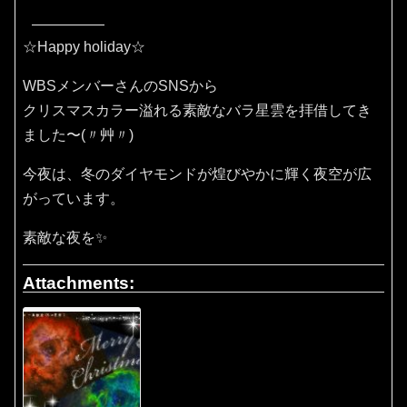
☆Happy holiday☆
WBSメンバーさんのSNSから
クリスマスカラー溢れる素敵なバラ星雲を拝借してき
ました〜(〃艸〃)
今夜は、冬のダイヤモンドが煌びやかに輝く夜空が広
がっています。
素敵な夜を✨
Attachments: