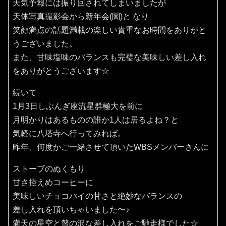
天気予報には振り回されてしまいましたが
天体写真撮影会から新年会(闇)と なり
笑顔満点の話題満載の楽しい貴重なお時間をありがと
うございました。
また、甘味塩味のバランスも完璧な美味しい差し入れ
をありがとうございます☆
続いて
1月3日しぶんぎ座流星群極大を前に
月明かりはあるものの誰か1人は居るよね？と
気軽に八塔寺へ行ってみれば。
昨年、何度かご一緒させて頂いたWBSメンバーさんに
ストーブのぬくもり
甘さ控えめコーヒーに
美味しいチョコパイの甘さと絶妙なバランスの
差し入れを頂いちゃいました〜♪
満天の星空と贅の沢な差し入れをご馳走様でした☆