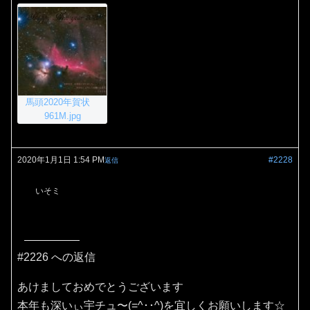
馬頭2020年賀状
961M.jpg
2020年1月1日 1:54 PM
#2228
返信
いそミ
#2226 への返信
あけましておめでとうございます
本年も深いぃ宇チュ〜(=^･･^)を宜しくお願いします☆