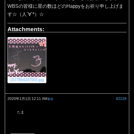
WBSの皆様に星の数ほどのHappyをお祈り申し上げま
す☆（人´∀`*）☆
Attachments:
1577854247003.jpg
2020年1月1日 12:11 AM
#2226
返信
たま