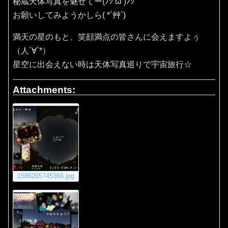
秘蔵天体写真を魅せてー(ﾉｼ’ω’)ﾉｼ
お願いしてみようかしら( *´艸`)
満天の星のもと、笑顔満点の皆さんに会えますよぅ
（人´∀`*）
星空に出会えない時は天体写真巡りで宇宙旅行☆
Attachments:
1586265745366.jpg