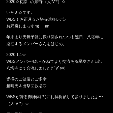
2020☆初詣in八塔寺（人´∀`*）☆
いそミ☆です。
WBS！お正月☆八塔寺遠征レポ♪
お邪魔しまっすm(_ _)m
年末より天気予報に振り回されつつも連日、八塔寺に
遠征するメンバーさんをはじめ。
2020.1.1☆
WBSメンバー4名＋かねてより交流ある星友さん1名。
八塔寺にて合流しました(*ﾟ∀ﾟ艸)
皆様のご健勝とご多幸
超晴天＆出撃回数増♡
WBSが誇る御神体(？)に礼拝祈願して参りましたよ〜
（人´∀`*）☆