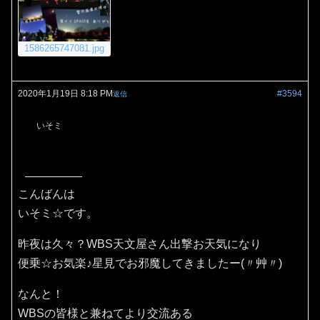
1586265747081.jpg
2020年1月19日 8:18 PM
#3594
返信
いそミ
こんばんは
いそミ☆です。
昨夜は久々？WBS天文屋さん出撃お天気になり
便乗☆お気楽♪星見でお邪魔してきましたー(〃艸〃)
なんと！
WBSの皆様と兼ねてより交流ある