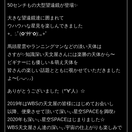
50センチもの大型望遠鏡が登場✨
大きな望遠鏡達に囲まれて
ウハウハな星見を楽しんできました
+。:.ﾟ(✿˘艸˘✿):.｡+ﾟ
馬頭星雲やランニングマンなどの淡い天体は
さすが✨知識深い天文屋さんには楽勝の天体から〜
ビギナーにも優しい＆萌え天体を
皆さんの楽しい話題とともに覗かせていただきました
よ〜(⸝ᵕᴗᵕ⸝⸝)
ありがとうございました（*’∀’人）☆
2019年はWBSの天文屋の皆様にはじめてお会いし
以降、便乗させて頂いて深いぃ星空SPACEを満喫♪
2020年も深いぃ星空SPACEはじまりました☆
WBS天文屋さん達の深いぃ宇宙の仕上がりも楽しみで