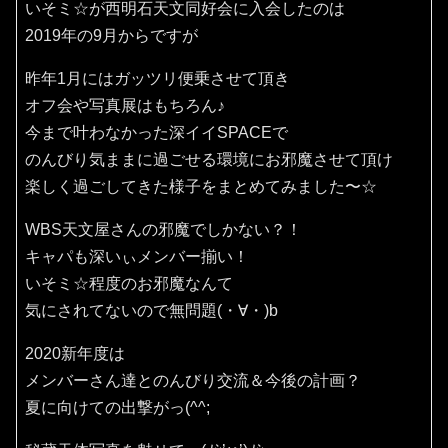
いそミ☆が西明石天文同好会に入会したのは
2019年の9月からですが
昨年1月にはガッツリ便乗させて頂き
オフ会や写真展はもちろん♪
今まで叶わなかった深イイSPACEで
のんびり気ままに過ごせる環境にお邪魔させて頂け
楽しく過ごしてきた様子をまとめてみました〜☆
WBS天文屋さんの邪魔でしかない？！
キャパも深いぃメンバー揃い！
いそミ☆程度のお邪魔なんて
気にされてないので無問題(・∀・)b
2020新年度は
メンバーさん達とのんびり交流＆今後の計画？
夏に向けての出撃がっ(^^;