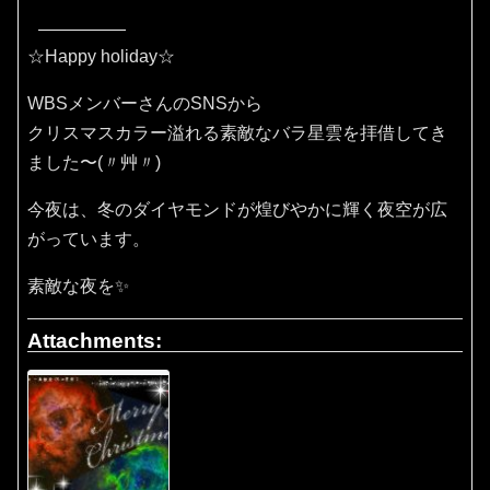
☆Happy holiday☆
WBSメンバーさんのSNSから
クリスマスカラー溢れる素敵なバラ星雲を拝借してき
ました〜(〃艸〃)
今夜は、冬のダイヤモンドが煌びやかに輝く夜空が広
がっています。
素敵な夜を✨
Attachments: