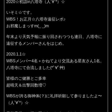
2020☆初詣in八塔寺（人´∀`*）☆
いそミ☆です。
WBS！お正月☆八塔寺遠征レポ♪
お邪魔しまっすm(_ _)m
年末より天気予報に振り回されつつも連日、八塔寺に
遠征するメンバーさんをはじめ。
2020.1.1☆
WBSメンバー4名＋かねてより交流ある星友さん1名。
八塔寺にて合流しました(*ﾟ∀ﾟ艸)
皆様のご健勝とご多幸
超晴天＆出撃回数増♡
WBSが誇る御神体(？)に礼拝祈願して参りましたよ〜
（人´∀`*）☆