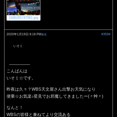
1586265747081.jpg
2020年1月19日 8:18 PM
#3594
返信
いそミ
こんばんは
いそミ☆です。
昨夜は久々？WBS天文屋さん出撃お天気になり
便乗☆お気楽♪星見でお邪魔してきましたー(〃艸〃)
なんと！
WBSの皆様と兼ねてより交流ある