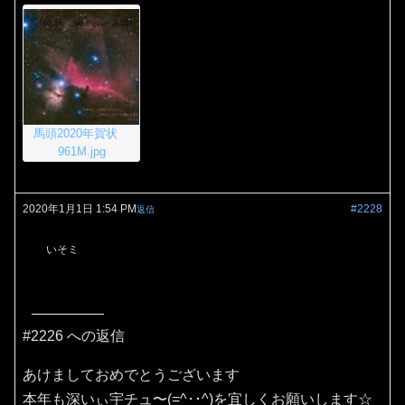
馬頭2020年賀状
961M.jpg
2020年1月1日 1:54 PM
#2228
返信
いそミ
#2226 への返信
あけましておめでとうございます
本年も深いぃ宇チュ〜(=^･･^)を宜しくお願いします☆