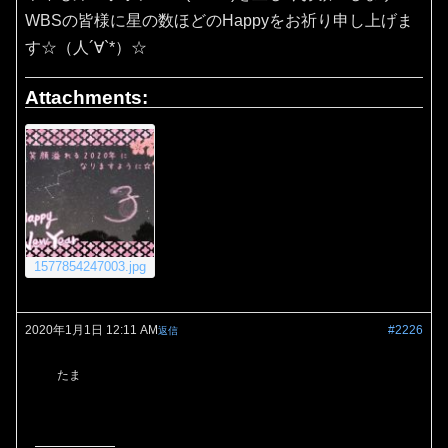
WBSの皆様に星の数ほどのHappyをお祈り申し上げま
す☆（人´∀`*）☆
Attachments:
1577854247003.jpg
2020年1月1日 12:11 AM
#2226
返信
たま