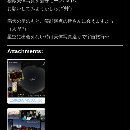
秘蔵天体写真を魅せてー(ﾉｼ’ω’)ﾉｼ
お願いしてみようかしら( *´艸`)
満天の星のもと、笑顔満点の皆さんに会えますよぅ
（人´∀`*）
星空に出会えない時は天体写真巡りで宇宙旅行☆
Attachments:
1586265745366.jpg