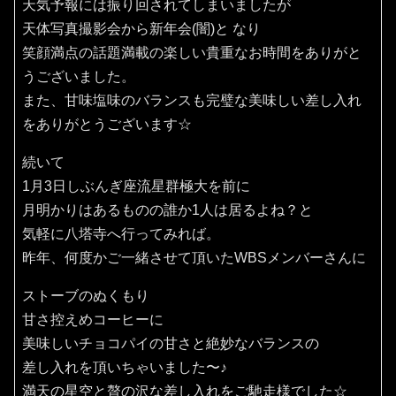
天気予報には振り回されてしまいましたが
天体写真撮影会から新年会(闇)と なり
笑顔満点の話題満載の楽しい貴重なお時間をありがと
うございました。
また、甘味塩味のバランスも完璧な美味しい差し入れ
をありがとうございます☆
続いて
1月3日しぶんぎ座流星群極大を前に
月明かりはあるものの誰か1人は居るよね？と
気軽に八塔寺へ行ってみれば。
昨年、何度かご一緒させて頂いたWBSメンバーさんに
ストーブのぬくもり
甘さ控えめコーヒーに
美味しいチョコパイの甘さと絶妙なバランスの
差し入れを頂いちゃいました〜♪
満天の星空と贅の沢な差し入れをご馳走様でした☆