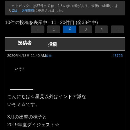
このトピックには37件の返信、1人の参加者があり、最後に
whtifxj
によ
り
2日、 6時間前
に更新されました。
10件の投稿を表示中 - 11 - 20件目 (全38件中)
2
←
1
3
4
→
投稿者
投稿
2020年4月8日 11:40 AM
#3725
返信
いそミ
こんにちは☆星見以外はインドア派な
いそミ☆です。
3月の出撃の様子と
2019年度ダイジェスト☆