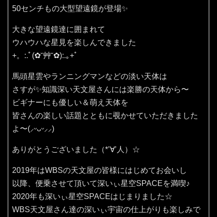
50センチもの大型望遠鏡が登場✨
大きな望遠鏡達に囲まれて
ウハウハな星見を楽しんできました
+。:.ﾟ(✿˘艸˘✿):.｡+ﾟ
馬頭星雲やランニングマンなどの淡い天体は
さすが✨知識深い天文屋さんには楽勝の天体から〜
ビギナーにも優しい＆萌え天体を
皆さんの楽しい話題とともに覗かせていただきました
よ〜(⸝ᵕᴗᵕ⸝⸝)
ありがとうございました（*’∀’人）☆
2019年はWBSの天文屋の皆様にはじめてお会いし
以降、便乗させて頂いて深いぃ星空SPACEを満喫♪
2020年も深いぃ星空SPACEはじまりました☆
WBS天文屋さん達の深いぃ宇宙の仕上がりも楽しみで