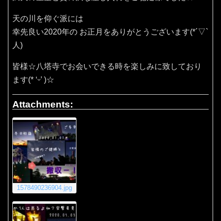
天の川を仰ぐ派には
幸先良い2020年の お正月をありがとうございます(*´▽`
人)
皆様☆八塔寺でお会いできる時を楽しみに致しており
ます(* ‘ᵕ’ )☆
Attachments:
1578490236904.jpg