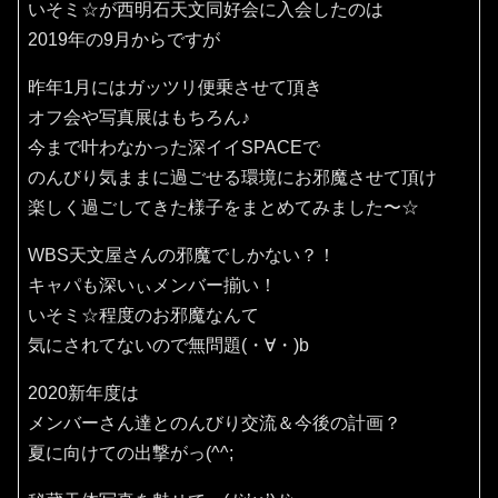
いそミ☆が西明石天文同好会に入会したのは
2019年の9月からですが
昨年1月にはガッツリ便乗させて頂き
オフ会や写真展はもちろん♪
今まで叶わなかった深イイSPACEで
のんびり気ままに過ごせる環境にお邪魔させて頂け
楽しく過ごしてきた様子をまとめてみました〜☆
WBS天文屋さんの邪魔でしかない？！
キャパも深いぃメンバー揃い！
いそミ☆程度のお邪魔なんて
気にされてないので無問題(・∀・)b
2020新年度は
メンバーさん達とのんびり交流＆今後の計画？
夏に向けての出撃がっ(^^;