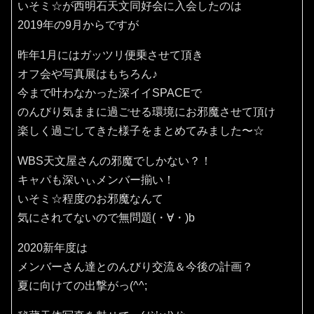
いそミ☆が西明石天文同好会に入会したのは
2019年の9月からですが
昨年1月にはガッツリ便乗させて頂き
オフ会や写真展はもちろん♪
今まで叶わなかった深イイSPACEで
のんびり気ままに過ごせる環境にお邪魔させて頂け
楽しく過ごしてきた様子をまとめてみました〜☆
WBS天文屋さんの邪魔でしかない？！
キャパも深いぃメンバー揃い！
いそミ☆程度のお邪魔なんて
気にされてないので無問題(・∀・)b
2020新年度は
メンバーさん達とのんびり交流＆今後の計画？
夏に向けての出撃がっ(^^;