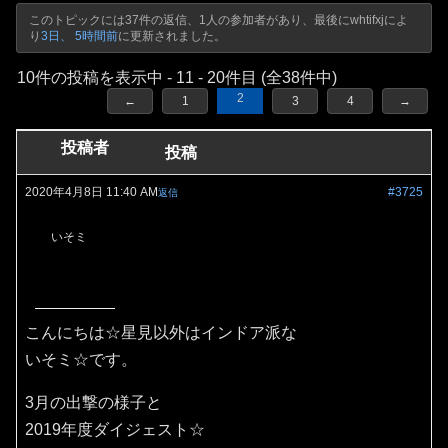
このトピックには37件の返信、1人の参加者があり、最後に
whtifxj
によ
り
3日、 5時間前
に更新されました。
10件の投稿を表示中 - 11 - 20件目 (全38件中)
2
←
1
3
4
→
投稿者
投稿
2020年4月8日 11:40 AM
#3725
返信
いそミ
こんにちは☆星見以外はインドア派な
いそミ☆です。
3月の出撃の様子と
2019年度ダイジェスト☆