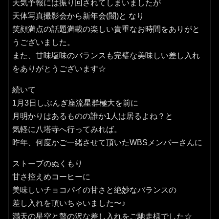
天気予報には振り回されてしまいましたが
天体写真撮影会から新年会(闇)と なり
笑顔満点の話題満載の楽しい貴重なお時間をありがと
うございました。
また、甘味塩味のバランスも完璧な美味しい差し入れ
をありがとうございます☆
続いて
1月3日しぶんぎ座流星群極大を前に
月明かりはあるものの誰か1人は居るよね？と
気軽に八塔寺へ行ってみれば。
昨年、何度かご一緒させて頂いたWBSメンバーさんに
ストーブのぬくもり
甘さ控えめコーヒーに
美味しいチョコパイの甘さと絶妙なバランスの
差し入れを頂いちゃいました〜♪
満天の星空と贅の沢な差し入れをご馳走様でした☆