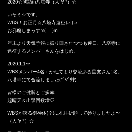
2020☆初詣in八塔寺（人´∀`*）☆
いそミ☆です。
WBS！お正月☆八塔寺遠征レポ♪
お邪魔しまっすm(_ _)m
年末より天気予報に振り回されつつも連日、八塔寺に
遠征するメンバーさんをはじめ。
2020.1.1☆
WBSメンバー4名＋かねてより交流ある星友さん1名。
八塔寺にて合流しました(*ﾟ∀ﾟ艸)
皆様のご健勝とご多幸
超晴天＆出撃回数増♡
WBSが誇る御神体(？)に礼拝祈願して参りましたよ〜
（人´∀`*）☆