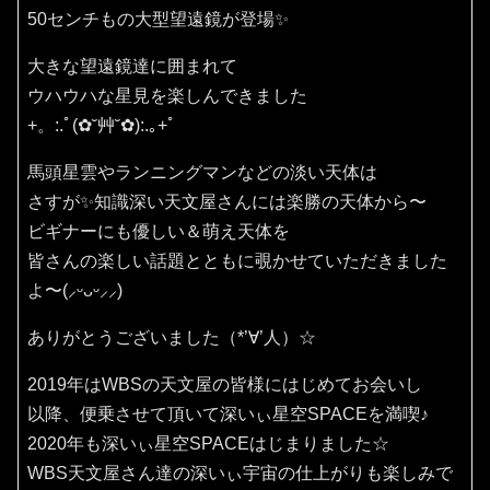
50センチもの大型望遠鏡が登場✨
大きな望遠鏡達に囲まれて
ウハウハな星見を楽しんできました
+。:.ﾟ(✿˘艸˘✿):.｡+ﾟ
馬頭星雲やランニングマンなどの淡い天体は
さすが✨知識深い天文屋さんには楽勝の天体から〜
ビギナーにも優しい＆萌え天体を
皆さんの楽しい話題とともに覗かせていただきました
よ〜(⸝ᵕᴗᵕ⸝⸝)
ありがとうございました（*’∀’人）☆
2019年はWBSの天文屋の皆様にはじめてお会いし
以降、便乗させて頂いて深いぃ星空SPACEを満喫♪
2020年も深いぃ星空SPACEはじまりました☆
WBS天文屋さん達の深いぃ宇宙の仕上がりも楽しみで