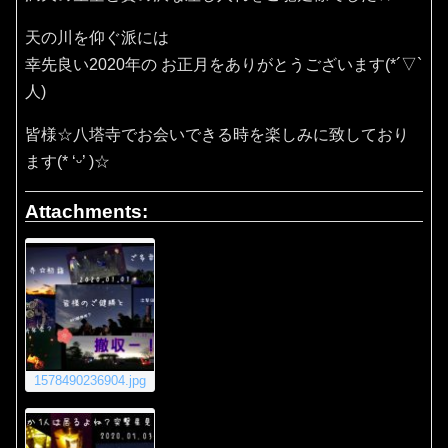
天の川を仰ぐ派には
幸先良い2020年の お正月をありがとうございます(*´▽`
人)
皆様☆八塔寺でお会いできる時を楽しみに致しており
ます(* ‘ᵕ’ )☆
Attachments:
1578490236904.jpg