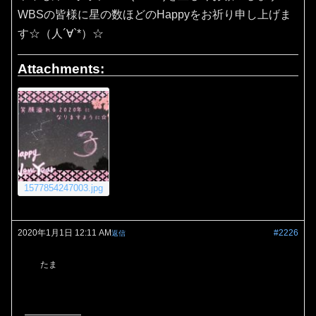
WBSの皆様に星の数ほどのHappyをお祈り申し上げま
す☆（人´∀`*）☆
Attachments:
1577854247003.jpg
2020年1月1日 12:11 AM
#2226
返信
たま