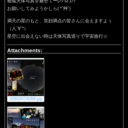
秘蔵天体写真を魅せてー(ﾉｼ’ω’)ﾉｼ
お願いしてみようかしら( *´艸`)
満天の星のもと、笑顔満点の皆さんに会えますよぅ
（人´∀`*）
星空に出会えない時は天体写真巡りで宇宙旅行☆
Attachments:
1586265745366.jpg