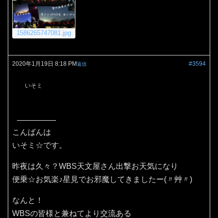
1586265747081.jpg
2020年1月19日 8:18 PM
#3594
返信
いそミ
こんばんは
いそミ☆です。
昨夜は久々？WBS天文屋さん出撃お天気になり
便乗☆お気楽♪星見でお邪魔してきましたー(〃艸〃)
なんと！
WBSの皆様と兼ねてより交流ある