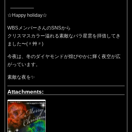
☆Happy holiday☆
WBSメンバーさんのSNSから
クリスマスカラー溢れる素敵なバラ星雲を拝借してき
ました〜(〃艸〃)
今夜は、冬のダイヤモンドが煌びやかに輝く夜空が広
がっています。
素敵な夜を✨
Attachments: