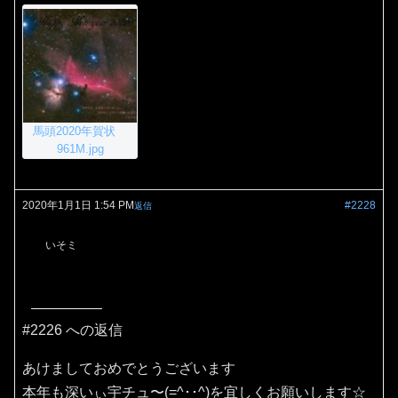
馬頭2020年賀状
961M.jpg
2020年1月1日 1:54 PM
#2228
返信
いそミ
#2226 への返信
あけましておめでとうございます
本年も深いぃ宇チュ〜(=^･･^)を宜しくお願いします☆