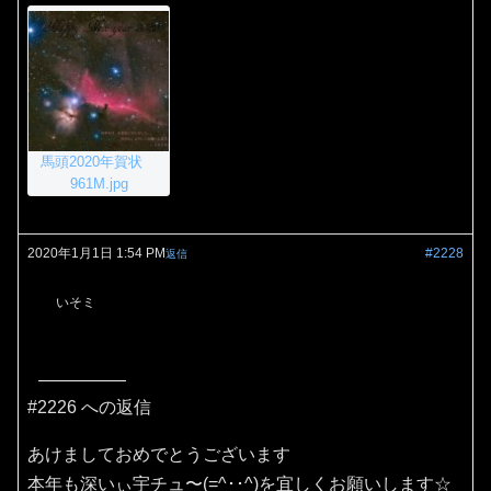
馬頭2020年賀状
961M.jpg
2020年1月1日 1:54 PM
#2228
返信
いそミ
#2226 への返信
あけましておめでとうございます
本年も深いぃ宇チュ〜(=^･･^)を宜しくお願いします☆