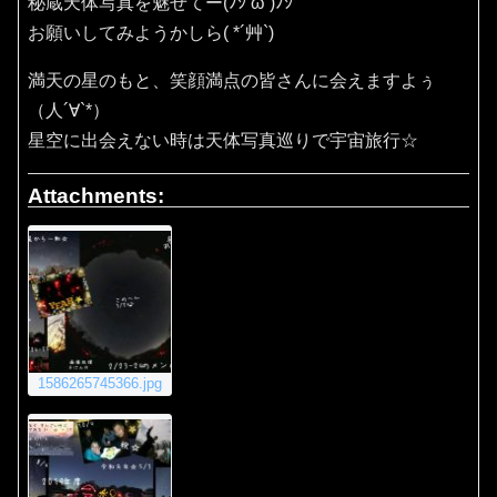
秘蔵天体写真を魅せてー(ﾉｼ’ω’)ﾉｼ
お願いしてみようかしら( *´艸`)
満天の星のもと、笑顔満点の皆さんに会えますよぅ
（人´∀`*）
星空に出会えない時は天体写真巡りで宇宙旅行☆
Attachments:
1586265745366.jpg