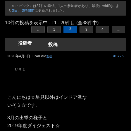
このトピックには37件の返信、1人の参加者があり、最後に
whtifxj
によ
り
3日、 3時間前
に更新されました。
10件の投稿を表示中 - 11 - 20件目 (全38件中)
2
←
1
3
4
→
投稿者
投稿
2020年4月8日 11:40 AM
#3725
返信
いそミ
こんにちは☆星見以外はインドア派な
いそミ☆です。
3月の出撃の様子と
2019年度ダイジェスト☆