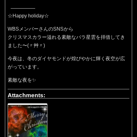
☆Happy holiday☆
WBSメンバーさんのSNSから
クリスマスカラー溢れる素敵なバラ星雲を拝借してき
ました〜(〃艸〃)
今夜は、冬のダイヤモンドが煌びやかに輝く夜空が広
がっています。
素敵な夜を✨
Attachments: