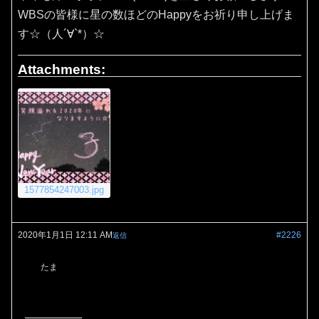
WBSの皆様に星の数ほどのHappyをお祈り申し上げま
す☆（人´∀`*）☆
Attachments:
1577854247003.jpg
2020年1月1日 12:11 AM
#2226
返信
たま