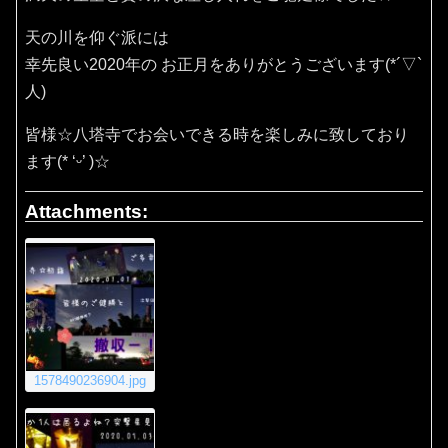
天の川を仰ぐ派には
幸先良い2020年の お正月をありがとうございます(*´▽`
人)
皆様☆八塔寺でお会いできる時を楽しみに致しており
ます(* ‘ᵕ’ )☆
Attachments:
1578490236904.jpg