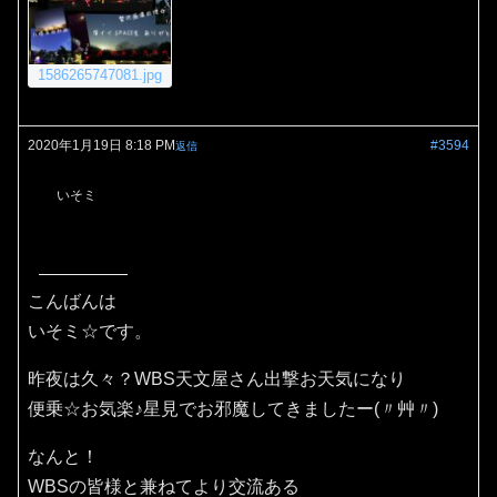
1586265747081.jpg
2020年1月19日 8:18 PM
#3594
返信
いそミ
こんばんは
いそミ☆です。
昨夜は久々？WBS天文屋さん出撃お天気になり
便乗☆お気楽♪星見でお邪魔してきましたー(〃艸〃)
なんと！
WBSの皆様と兼ねてより交流ある