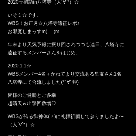
2020☆初詣in八塔寺（人´∀`*）☆
いそミ☆です。
WBS！お正月☆八塔寺遠征レポ♪
お邪魔しまっすm(_ _)m
年末より天気予報に振り回されつつも連日、八塔寺に
遠征するメンバーさんをはじめ。
2020.1.1☆
WBSメンバー4名＋かねてより交流ある星友さん1名。
八塔寺にて合流しました(*ﾟ∀ﾟ艸)
皆様のご健勝とご多幸
超晴天＆出撃回数増♡
WBSが誇る御神体(？)に礼拝祈願して参りましたよ〜
（人´∀`*）☆