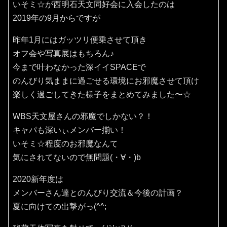
いそミ☆が西明石天文同好会に入会したのは
2019年の9月からですが
昨年1月にはガッツリ便乗させて頂き
オフ会や写真展はもちろん♪
今まで叶わなかった深イイSPACEで
のんびり気ままに過ごせる環境にお邪魔させて頂け
楽しく過ごしてきた様子をまとめてみました〜☆
WBS天文屋さんの邪魔でしかない？！
キャパも深いぃメンバー揃い！
いそミ☆程度のお邪魔なんて
気にされてないので無問題(・∀・)b
2020新年度は
メンバーさん達とのんびり交流＆今後の計画？
夏に向けての出撃がっ(^^;