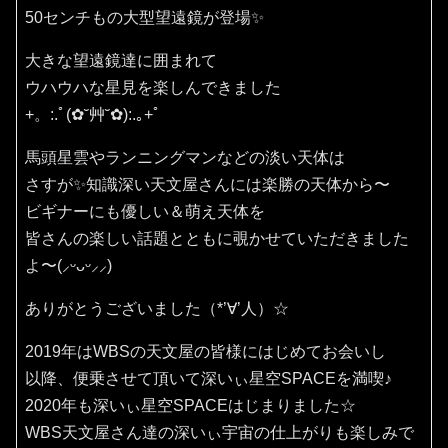
50センチもの大型望遠鏡が登場✨
大きな望遠鏡達に囲まれて
ウハウハな星見を楽しんできました
+。:.ﾟ(✿˘艸˘✿):.｡+ﾟ
馬頭星雲やランニングマンなどの淡い天体は
さすが✨知識深い天文屋さんには楽勝の天体から〜
ビギナーにも優しい＆萌え天体を
皆さんの楽しい話題とともに覗かせていただきました
よ〜(⸝ᵕᴗᵕ⸝⸝)
ありがとうございました（*’∀’人）☆
2019年はWBSの天文屋の皆様にはじめてお会いし
以降、便乗させて頂いて深いぃ星空SPACEを満喫♪
2020年も深いぃ星空SPACEはじまりました☆
WBS天文屋さん達の深いぃ宇宙の仕上がりも楽しみで