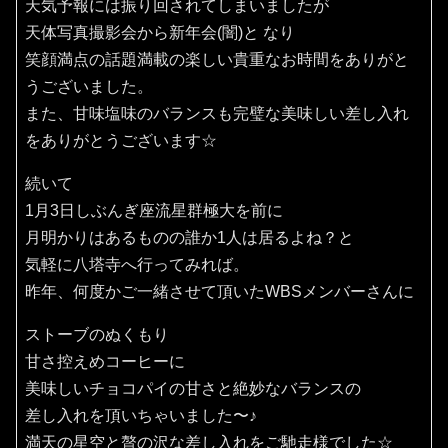
天気予報には振り回されてしまいましたが
天体写真撮影会から新年会(闇)と なり
笑顔満点の話題満載の楽しい貴重なお時間をありがと
うございました。
また、甘味塩味のバランスも完璧な美味しい差し入れ
をありがとうございます☆
続いて
1月3日しぶんぎ座流星群極大を前に
月明かりはあるものの誰か1人は居るよね？と
気軽に八塔寺へ行ってみれば。
昨年、何度かご一緒させて頂いたWBSメンバーさんに
ストーブのぬくもり
甘さ控えめコーヒーに
美味しいチョコパイの甘さと絶妙なバランスの
差し入れを頂いちゃいました〜♪
満天の星空と贅の沢な差し入れをご馳走様でした☆