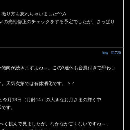
撮り方も忘れちゃいました^^;A
らεの光軸修正のチェックをする予定でしたが、さっぱり
#1720
返信
い傾向が続きますよね～。この3連休も台風付きで思わし
す。天気次第では有休消化です。＾＾
と今月13日（月齢14）の大きなお月さまの輝く中
影です。
出すべく挑んで見ましたが、なかなか甘くないですね～、