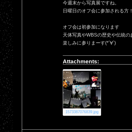
今週末から写真展ですね。
日曜日のオフ会に参加される方！宜
オフ会は初参加になります
天体写真やWBSの歴史や伝統の
楽しみに参りまーす(*´∀`)
Attachments:
1573387076839.jpg