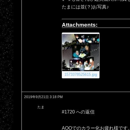
たまには並(？)お写真♪
Attachments:
1573378525615.jpg
2019年9月21日 3:18 PM
たま
#1720 への返信
AOOでのカラー化お疲れ様です