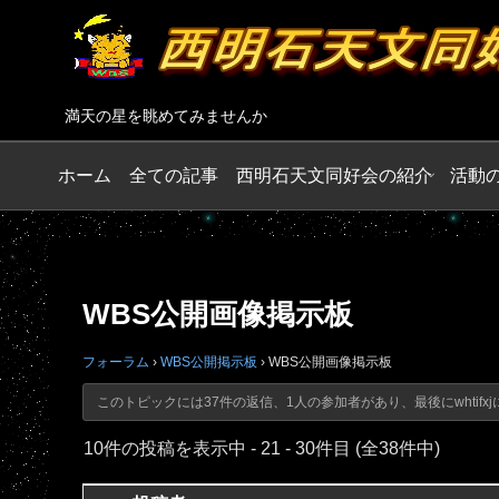
満天の星を眺めてみませんか
ホーム
全ての記事
西明石天文同好会の紹介
活動
WBS公開画像掲示板
フォーラム
›
WBS公開掲示板
›
WBS公開画像掲示板
このトピックには37件の返信、1人の参加者があり、最後に
whtifxj
10件の投稿を表示中 - 21 - 30件目 (全38件中)