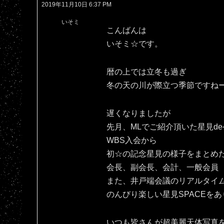
2019年11月10日 6:37 PM
いそミ
こんばんは
いそミ☆です。
暦の上では立冬も過ぎ
冬の天の川が際立つ季節ですね
遅くなりましたが
先月、MLでご紹介頂いた星見d
WBS入会から
初☆の記念星見の様子をまとめ
会長、副会長、会計、一般会員
また、井戸端会議のリアルタイ
のんびり楽しい星見SPACEをあ
いつも皆さんが超美麗天体写真