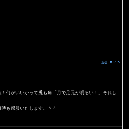
#1715
返信
ね！何がいいかって兎も角「月で足元が明るい！」それし
何時も感服いたします。＾＾