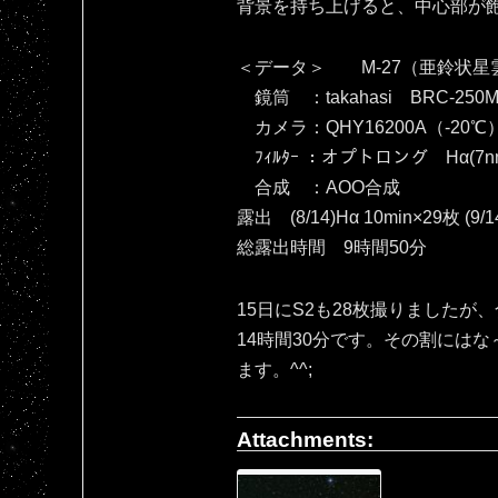
背景を持ち上げると、中心部が飽和し
＜データ＞ M-27（亜鈴状星
鏡筒 ：takahasi BRC-250M
カメラ：QHY16200A（‐20℃
ﾌｨﾙﾀｰ ：オプトロング Hα(7nm
合成 ：AOO合成
露出 (8/14)Hα 10min×29枚 (9/1
総露出時間 9時間50分
15日にS2も28枚撮りましたが
14時間30分です。その割には
ます。^^;
Attachments: