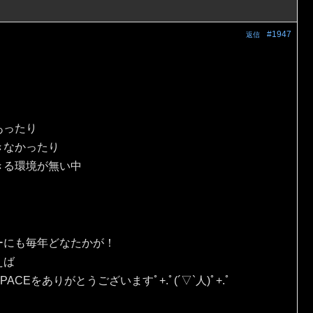
#1947
返信
あったり
きなかったり
きる環境が無い中
ーにも毎年どなたかが！
えば
Eをありがとうございますﾟ+.ﾟ(´▽`人)ﾟ+.ﾟ