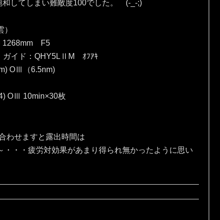
てしまい難敵度100でした。 (-_-;)
雲）
 1268mm F5
）ガイド：QHY5LⅡM ｵﾌｱｷ
) OⅢ（6.5nm)
4) OⅢ 10min×30枚
、合わせますと露出時間は
な～・・・疲労対効果があまり得られ無かったように思い