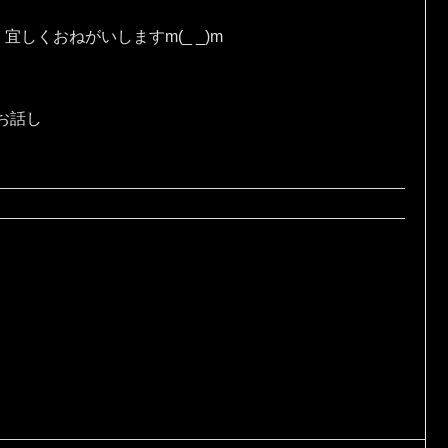
しくおねがいしますm(_ _)m
お話し