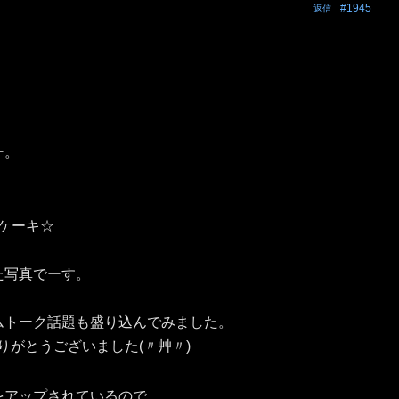
#1945
返信
ー。
eケーキ☆
た写真でーす。
ムトーク話題も盛り込んでみました。
りがとうございました(〃艸〃)
をアップされているので