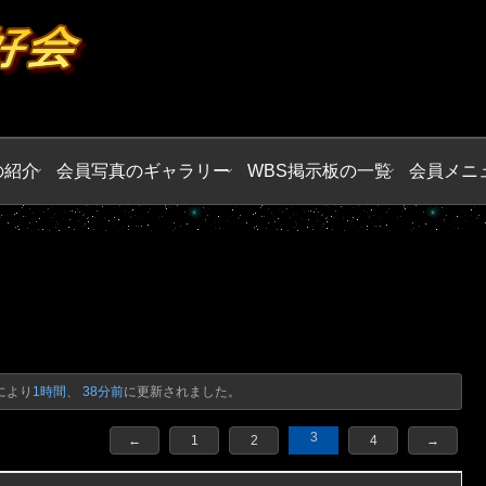
の紹介
会員写真のギャラリー
WBS掲示板の一覧
会員メニ
により
1時間、 38分前
に更新されました。
3
←
1
2
4
→