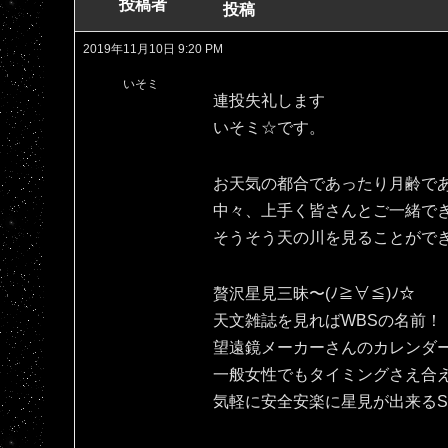
投稿者
投稿
2019年11月10日 9:20 PM
いそミ
連投失礼します
いそミ☆です。
お天気の都合であったり月齢で
中々、上手く皆さんとご一緒で
そうそう天の川を見ることがで
贅沢星見三昧〜(ﾉ≧∀≦)ﾉ☆
天文雑誌を見ればWBSの名前！
望遠鏡メーカーさんのカレンダ
一般女性でもタイミングさえ合
気軽に安全安楽に星見が出来るSPAC