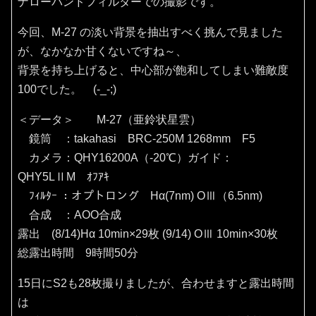
ナローバンドフィルターでの撮影です。
今回、M-27 の淡い背景を抽出すべく挑んで見ました
が、なかなか甘くないですね～、
背景を持ち上げると、中心部が飽和してしまい難敵度
100でした。 (-_-;)
＜データ＞ M-27（亜鈴状星雲）
鏡筒 ：takahasi BRC-250M 1268mm F5
カメラ：QHY16200A（‐20℃）ガイド：
QHY5LⅡM ｵﾌｱｷ
ﾌｨﾙﾀｰ ：オプトロング Hα(7nm) OⅢ（6.5nm)
合成 ：AOO合成
露出 (8/14)Hα 10min×29枚 (9/14) OⅢ 10min×30枚
総露出時間 9時間50分
15日にS2も28枚撮りましたが、合わせますと露出時間
は