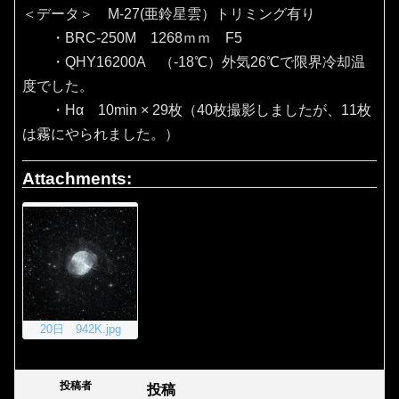
＜データ＞ M-27(亜鈴星雲）トリミング有り
・BRC-250M 1268ｍｍ F5
・QHY16200A （‐18℃）外気26℃で限界冷却温
度でした。
・Hα 10min × 29枚（40枚撮影しましたが、11枚
は霧にやられました。）
Attachments:
20日 942K.jpg
投稿者
投稿