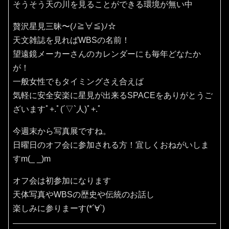
そうそう天の川を見ることができる環境が無い中
贅沢星見三昧〜(ﾉ≧∀≦)ﾉ☆
天文雑誌を見ればWBSの名前！
望遠鏡メーカーさんのカレンダーにも毎年どなたか
が！
一般女性でもタイミングさえ合えば
気軽に安全安楽に星見が出来るSPACEをありがとうご
ざいますﾟ+.ﾟ(´▽`人)ﾟ+.ﾟ
今週末から写真展ですね。
日曜日のオフ会に参加される方！宜しくおねがいしま
すm(_ _)m
オフ会は初参加になります
天体写真やWBSの歴史や伝統のお話し
楽しみに参りまーす(*´∀`)