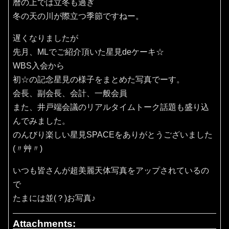
暦の上では立冬も過ぎ
冬の天の川が際立つ季節ですねー。
遅くなりましたが
先月、MLでご紹介頂いた星見deケーキ☆
WBS入会から
初☆の記念星見の様子をまとめた写真でーす。
会長、副会長、会計、一般会員
また、井戸端会議のリアルタイムトーク話題も盛り込
んでみました。
のんびり楽しい星見SPACEをありがとうございました
(〃艸〃)
いつも皆さんが超美麗天体写真をアップされているの
で
たまには並(？)お写真♪
Attachments: