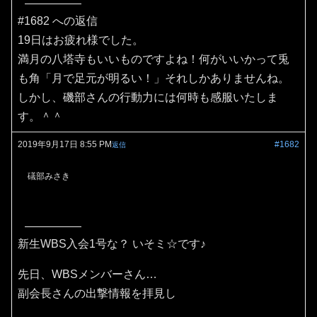
#1682 への返信
19日はお疲れ様でした。
満月の八塔寺もいいものですよね！何がいいかって兎
も角「月で足元が明るい！」それしかありませんね。
しかし、磯部さんの行動力には何時も感服いたしま
す。＾＾
2019年9月17日 8:55 PM
#1682
返信
礒部みさき
新生WBS入会1号な？ いそミ☆です♪
先日、WBSメンバーさん…
副会長さんの出撃情報を拝見し