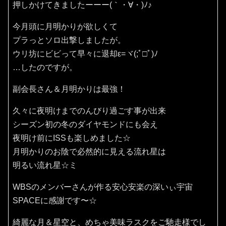
押しかけてきましたーーー(｀・∀・)ﾉ♪
今月頭に月明かりが欲しくて
プラっとソロ出撃しましたが。
ウリ坊にビビって早々に退却ε=ヾ(;ﾟ□ﾟ)ﾉ
…したのですが。
副会長さん＆月明かりは最強！
久々に夜明けまでのんびり過ごす事が出来
シーズン初の冬のダイヤモンドにも会え
夜明け前にISSも楽しめました☆
月明かりのお陰で必然的に見える流れ星は
明るい流れ星☆ミ
WBSのメンバーさんが作る安心安楽の深いぃ宇宙
SPACEに感謝です〜☆
綺麗な月＆星空と、めちゃ美味ラスクをご馳走様でし