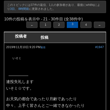
このトピックには37件の返信、1人の参加者があり、最後に
whtifxj
によ
り
3日、 8時間前
に更新されました。
10件の投稿を表示中 - 21 - 30件目 (全38件中)
3
←
1
2
4
→
投稿者
投稿
2019年11月10日 9:20 PM
#1947
返信
いそミ
連投失礼します
いそミ☆です。
お天気の都合であったり月齢であったり
中々、上手く皆さんとご一緒できなかったり