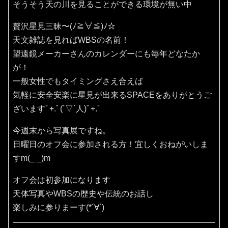
そうそう天の川を見ることができる環境が無い中
贅沢星見三昧〜(ﾉ≧∀≦)ﾉ☆
天文雑誌を見ればWBSの名前！
望遠鏡メーカーさんのカレンダーにも毎年どなたか
が！
一般女性でもタイミングさえ合えば
気軽に安全安楽に星見が出来るSPACEをありがとうご
ざいますﾟ+.ﾟ(´▽`人)ﾟ+.ﾟ
今週末から写真展ですね。
日曜日のオフ会に参加される方！宜しくおねがいしま
すm(_ _)m
オフ会は初参加になります
天体写真やWBSの歴史や伝統のお話し
楽しみに参りまーす(*´∀`)