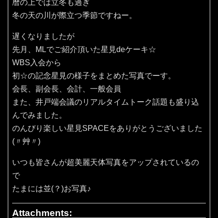
暦の上では立冬も過ぎ
冬の天の川が際立つ季節ですねー。
遅くなりましたが
先月、MLでご紹介頂いた星見deケーキ☆
WBS入会から
初☆の記念星見の様子をまとめた写真でーす。
会長、副会長、会計、一般会員
また、井戸端会議のリアルタイムトーク話題も盛り込
んでみました。
のんびり楽しい星見SPACEをありがとうございました
(〃艸〃)
いつも皆さんが超美麗天体写真をアップされているの
で
たまには並(？)お写真♪
Attachments: