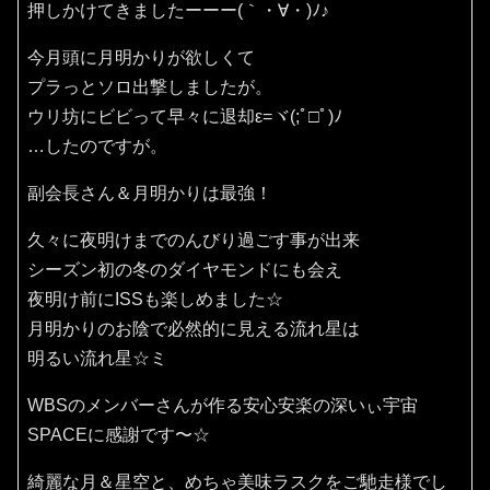
押しかけてきましたーーー(｀・∀・)ﾉ♪
今月頭に月明かりが欲しくて
プラっとソロ出撃しましたが。
ウリ坊にビビって早々に退却ε=ヾ(;ﾟ□ﾟ)ﾉ
…したのですが。
副会長さん＆月明かりは最強！
久々に夜明けまでのんびり過ごす事が出来
シーズン初の冬のダイヤモンドにも会え
夜明け前にISSも楽しめました☆
月明かりのお陰で必然的に見える流れ星は
明るい流れ星☆ミ
WBSのメンバーさんが作る安心安楽の深いぃ宇宙
SPACEに感謝です〜☆
綺麗な月＆星空と、めちゃ美味ラスクをご馳走様でし