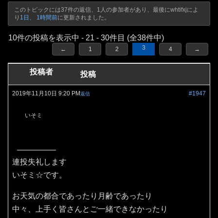
このトピックには37件の返信、1人の参加者があり、最後に
whtifxj
によ
り
1日、 1時間前
に更新されました。
10件の投稿を表示中 - 21 - 30件目 (全38件中)
3
←
1
2
4
→
投稿者
投稿
2019年11月10日 9:20 PM
#1947
返信
いそミ
連投失礼します
いそミ☆です。
お天気の都合であったり月齢であったり
中々、上手く皆さんとご一緒できなかったり