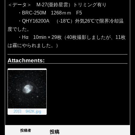
＜データ＞ M-27(亜鈴星雲）トリミング有り
・BRC-250M 1268ｍｍ F5
・QHY16200A （‐18℃）外気26℃で限界冷却温
度でした。
・Hα 10min × 29枚（40枚撮影しましたが、11枚
は霧にやられました。）
Attachments:
20日 942K.jpg
投稿者
投稿