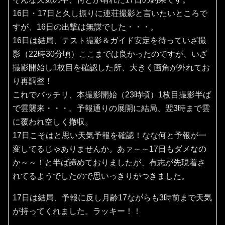
16日・17日と久し振りに連荘撮影と言いたいところで
すが、16日の出撃は無謀でした・・・。
16日は結局、テスト撮影＆ガイド安定を待っていざ撮
影（22時30分頃）ここまでは良かったのですが、いざ
撮影開始し1枚目を確認した所、大きく画角が外れてお
り再調整！
これでバッチリ、本撮影開始（23時頃）1枚目撮影半ば
で雲襲来・・・。予報通りの展開に結局、翌3時まで雲
に覆われ空しく撤収。
17日こそはと思い天気予報を確認！なな何と予報が一
変してるじゃありませんか。あァ～～17日もダメなの
か～～！と半ば諦めておりましたが、有志が先現着さ
れてるようでしたので思いっきりがつきました。
17日は結局、予報に反し月齢17ながらも3時前まで天気
が持ってくれました。ラッキー！！