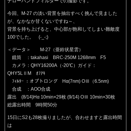
ナローバンドフィルターでの撮影です。
今回、M-27 の淡い背景を抽出すべく挑んで見ました
が、なかなか甘くないですね～、
背景を持ち上げると、中心部が飽和してしまい難敵度
100でした。 (-_-;)
＜データ＞ M-27（亜鈴状星雲）
鏡筒 ：takahasi BRC-250M 1268mm F5
カメラ：QHY16200A（‐20℃）ガイド：
QHY5LⅡM ｵﾌｱｷ
ﾌｨﾙﾀｰ ：オプトロング Hα(7nm) OⅢ（6.5nm)
合成 ：AOO合成
露出 (8/14)Hα 10min×29枚 (9/14) OⅢ 10min×30枚
総露出時間 9時間50分
15日にS2も28枚撮りましたが、合わせますと露出時間
は