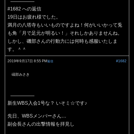
#1682 への返信
19日はお疲れ様でした。
満月の八塔寺もいいものですよね！何がいいかって兎
も角「月で足元が明るい！」それしかありませんね。
しかし、磯部さんの行動力には何時も感服いたしま
す。＾＾
2019年9月17日 8:55 PM
#1682
返信
礒部みさき
新生WBS入会1号な？ いそミ☆です♪
先日、WBSメンバーさん…
副会長さんの出撃情報を拝見し