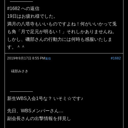
#1682 への返信
19日はお疲れ様でした。
満月の八塔寺もいいものですよね！何がいいかって兎
も角「月で足元が明るい！」それしかありませんね。
しかし、磯部さんの行動力には何時も感服いたしま
す。＾＾
2019年9月17日 8:55 PM
#1682
返信
礒部みさき
新生WBS入会1号な？ いそミ☆です♪
先日、WBSメンバーさん…
副会長さんの出撃情報を拝見し