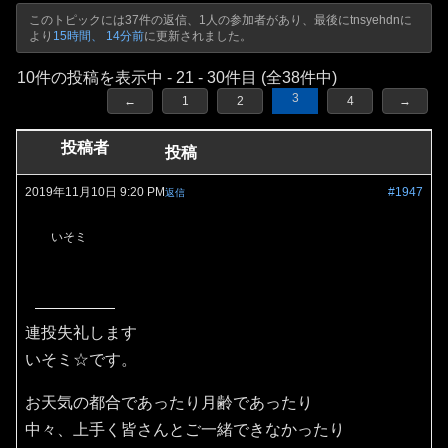
このトピックには37件の返信、1人の参加者があり、最後に
tnsyehdn
に
より
15時間、 14分前
に更新されました。
10件の投稿を表示中 - 21 - 30件目 (全38件中)
3
←
1
2
4
→
投稿者
投稿
2019年11月10日 9:20 PM
#1947
返信
いそミ
連投失礼します
いそミ☆です。
お天気の都合であったり月齢であったり
中々、上手く皆さんとご一緒できなかったり