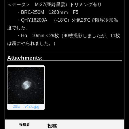
＜データ＞ M-27(亜鈴星雲）トリミング有り
・BRC-250M 1268ｍｍ F5
・QHY16200A （‐18℃）外気26℃で限界冷却温
度でした。
・Hα 10min × 29枚（40枚撮影しましたが、11枚
は霧にやられました。）
Attachments:
20日 942K.jpg
投稿者
投稿