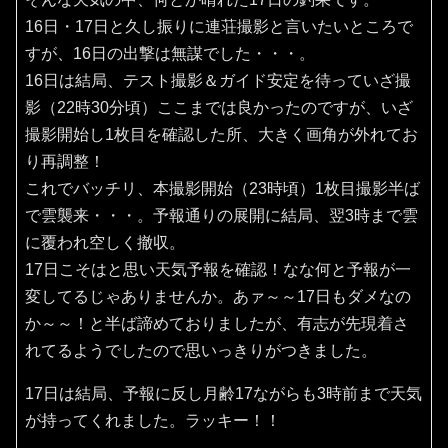
16日・17日と久し振りに連荘撮影と言いたいところで
すが、16日の出撃は無謀でした・・・。
16日は結局、テスト撮影＆ガイド安定を待っていざ撮
影（22時30分頃）ここまでは良かったのですが、いざ
撮影開始し1枚目を確認した所、大きく画角が外れてお
り再調整！
これでバッチリ、本撮影開始（23時頃）1枚目撮影半ば
で雲襲来・・・。予報通りの展開に結局、翌3時まで雲
に覆われ空しく撤収。
17日こそはと思い天気予報を確認！なな何と予報が一
変してるじゃありませんか。あァ～～17日もダメなの
か～～！と半ば諦めておりましたが、有志が先現着さ
れてるようでしたので思いっきりがつきました。
17日は結局、予報に反し月齢17ながらも3時前まで天気
が持ってくれました。ラッキー！！