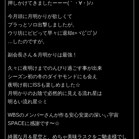
押しかけてきましたーーー(｀・∀・)ﾉ♪
今月頭に月明かりが欲しくて
プラっとソロ出撃しましたが。
ウリ坊にビビって早々に退却ε=ヾ(;ﾟ□ﾟ)ﾉ
…したのですが。
副会長さん＆月明かりは最強！
久々に夜明けまでのんびり過ごす事が出来
シーズン初の冬のダイヤモンドにも会え
夜明け前にISSも楽しめました☆
月明かりのお陰で必然的に見える流れ星は
明るい流れ星☆ミ
WBSのメンバーさんが作る安心安楽の深いぃ宇宙
SPACEに感謝です〜☆
綺麗な月＆星空と、めちゃ美味ラスクをご馳走様でし