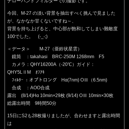
ナローバンドフィルターでの撮影です。
今回、M-27 の淡い背景を抽出すべく挑んで見ました
が、なかなか甘くないですね～、
背景を持ち上げると、中心部が飽和してしまい難敵度
100でした。 (-_-;)
＜データ＞ M-27（亜鈴状星雲）
鏡筒 ：takahasi BRC-250M 1268mm F5
カメラ：QHY16200A（‐20℃）ガイド：
QHY5LⅡM ｵﾌｱｷ
ﾌｨﾙﾀｰ ：オプトロング Hα(7nm) OⅢ（6.5nm)
合成 ：AOO合成
露出 (8/14)Hα 10min×29枚 (9/14) OⅢ 10min×30枚
総露出時間 9時間50分
15日にS2も28枚撮りましたが、合わせますと露出時間
は