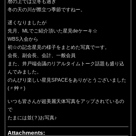
暦の上では立冬も過ぎ
冬の天の川が際立つ季節ですねー。
遅くなりましたが
先月、MLでご紹介頂いた星見deケーキ☆
WBS入会から
初☆の記念星見の様子をまとめた写真でーす。
会長、副会長、会計、一般会員
また、井戸端会議のリアルタイムトーク話題も盛り込
んでみました。
のんびり楽しい星見SPACEをありがとうございました
(〃艸〃)
いつも皆さんが超美麗天体写真をアップされているの
で
たまには並(？)お写真♪
Attachments: