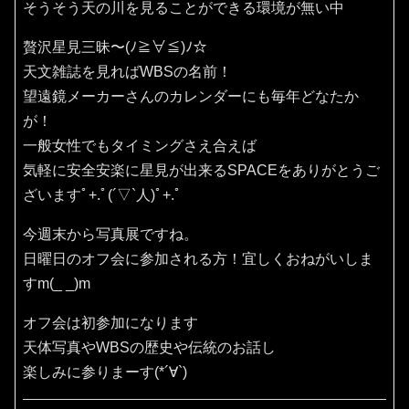
そうそう天の川を見ることができる環境が無い中
贅沢星見三昧〜(ﾉ≧∀≦)ﾉ☆
天文雑誌を見ればWBSの名前！
望遠鏡メーカーさんのカレンダーにも毎年どなたか
が！
一般女性でもタイミングさえ合えば
気軽に安全安楽に星見が出来るSPACEをありがとうご
ざいますﾟ+.ﾟ(´▽`人)ﾟ+.ﾟ
今週末から写真展ですね。
日曜日のオフ会に参加される方！宜しくおねがいしま
すm(_ _)m
オフ会は初参加になります
天体写真やWBSの歴史や伝統のお話し
楽しみに参りまーす(*´∀`)