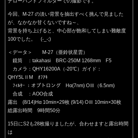
ナローバンドフィルターでの撮影です。
今回、M-27 の淡い背景を抽出すべく挑んで見ました
が、なかなか甘くないですね～、
背景を持ち上げると、中心部が飽和してしまい難敵度
100でした。 (-_-;)
＜データ＞ M-27（亜鈴状星雲）
鏡筒 ：takahasi BRC-250M 1268mm F5
カメラ：QHY16200A（‐20℃）ガイド：
QHY5LⅡM ｵﾌｱｷ
ﾌｨﾙﾀｰ ：オプトロング Hα(7nm) OⅢ（6.5nm)
合成 ：AOO合成
露出 (8/14)Hα 10min×29枚 (9/14) OⅢ 10min×30枚
総露出時間 9時間50分
15日にS2も28枚撮りましたが、合わせますと露出時間
は