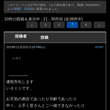
このトピックには37件の返信、1人の参加者があり、最後に
tnsyehdn
に
より
2時間、 55分前
に更新されました。
10件の投稿を表示中 - 21 - 30件目 (全38件中)
3
←
1
2
4
→
投稿者
投稿
2019年11月10日 9:20 PM
#1947
返信
いそミ
連投失礼します
いそミ☆です。
お天気の都合であったり月齢であったり
中々、上手く皆さんとご一緒できなかったり