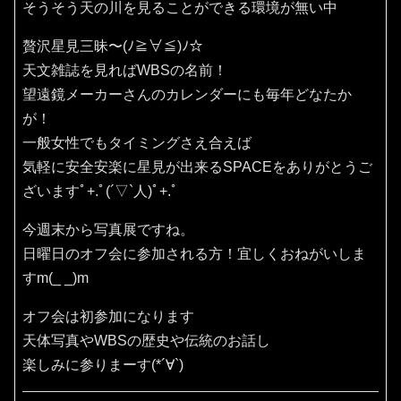
そうそう天の川を見ることができる環境が無い中
贅沢星見三昧〜(ﾉ≧∀≦)ﾉ☆
天文雑誌を見ればWBSの名前！
望遠鏡メーカーさんのカレンダーにも毎年どなたか
が！
一般女性でもタイミングさえ合えば
気軽に安全安楽に星見が出来るSPACEをありがとうご
ざいますﾟ+.ﾟ(´▽`人)ﾟ+.ﾟ
今週末から写真展ですね。
日曜日のオフ会に参加される方！宜しくおねがいしま
すm(_ _)m
オフ会は初参加になります
天体写真やWBSの歴史や伝統のお話し
楽しみに参りまーす(*´∀`)