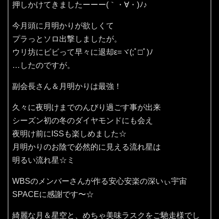
押しかけてきましたーーー(｀・∀・)ﾉ♪
今月頭に月明かりが欲しくて
プラっとソロ出撃しましたが。
ウリ坊にビビって早々に退却ε=ヾ(;ﾟ□ﾟ)ﾉ
…したのですが。
副会長さん＆月明かりは最強！
久々に夜明けまでのんびり過ごす事が出来
シーズン初の冬のダイヤモンドにも会え
夜明け前にISSも楽しめました☆
月明かりのお陰で必然的に見える流れ星は
明るい流れ星☆ミ
WBSのメンバーさんが作る安心安楽の深いぃ宇宙
SPACEに感謝です〜☆
綺麗な月＆星空と、めちゃ美味ラスクをご馳走様でし