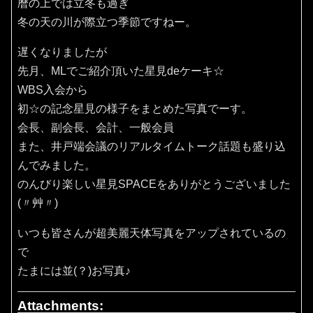
暦の上では立冬も過ぎ
冬の天の川が際立つ季節ですねー。
遅くなりましたが
先月、MLでご紹介頂いた星見deケーキ☆
WBS入会から
初☆の記念星見の様子をまとめた写真でーす。
会長、副会長、会計、一般会員
また、井戸端会議のリアルタイムトーク話題も盛り込
んでみました。
のんびり楽しい星見SPACEをありがとうございました
(〃艸〃)
いつも皆さんが超美麗天体写真をアップされているの
で
たまには並(？)お写真♪
Attachments: