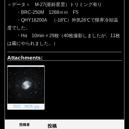
＜データ＞ M-27(亜鈴星雲）トリミング有り
・BRC-250M 1268ｍｍ F5
・QHY16200A （‐18℃）外気26℃で限界冷却温
度でした。
・Hα 10min × 29枚（40枚撮影しましたが、11枚
は霧にやられました。）
Attachments:
20日 942K.jpg
投稿者
投稿