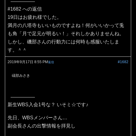
#1682 への返信
19日はお疲れ様でした。
満月の八塔寺もいいものですよね！何がいいかって兎
も角「月で足元が明るい！」それしかありませんね。
しかし、磯部さんの行動力には何時も感服いたしま
す。＾＾
2019年9月17日 8:55 PM
#1682
返信
礒部みさき
新生WBS入会1号な？ いそミ☆です♪
先日、WBSメンバーさん…
副会長さんの出撃情報を拝見し