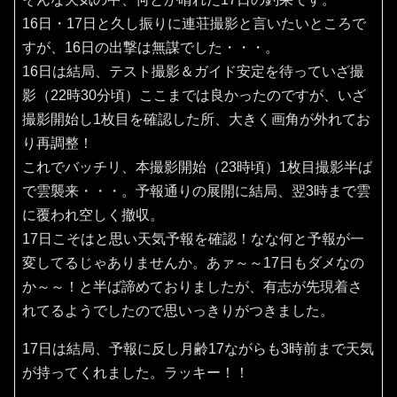
16日・17日と久し振りに連荘撮影と言いたいところで
すが、16日の出撃は無謀でした・・・。
16日は結局、テスト撮影＆ガイド安定を待っていざ撮
影（22時30分頃）ここまでは良かったのですが、いざ
撮影開始し1枚目を確認した所、大きく画角が外れてお
り再調整！
これでバッチリ、本撮影開始（23時頃）1枚目撮影半ば
で雲襲来・・・。予報通りの展開に結局、翌3時まで雲
に覆われ空しく撤収。
17日こそはと思い天気予報を確認！なな何と予報が一
変してるじゃありませんか。あァ～～17日もダメなの
か～～！と半ば諦めておりましたが、有志が先現着さ
れてるようでしたので思いっきりがつきました。
17日は結局、予報に反し月齢17ながらも3時前まで天気
が持ってくれました。ラッキー！！