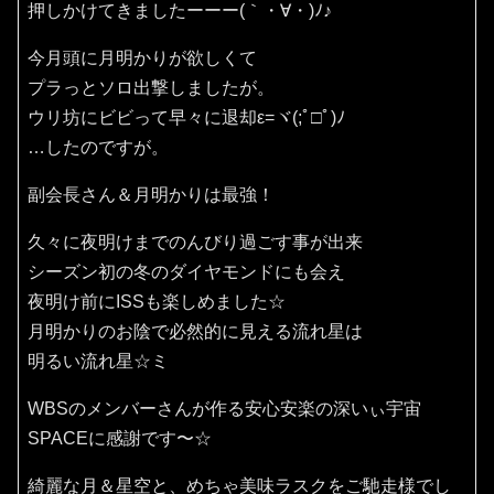
押しかけてきましたーーー(｀・∀・)ﾉ♪
今月頭に月明かりが欲しくて
プラっとソロ出撃しましたが。
ウリ坊にビビって早々に退却ε=ヾ(;ﾟ□ﾟ)ﾉ
…したのですが。
副会長さん＆月明かりは最強！
久々に夜明けまでのんびり過ごす事が出来
シーズン初の冬のダイヤモンドにも会え
夜明け前にISSも楽しめました☆
月明かりのお陰で必然的に見える流れ星は
明るい流れ星☆ミ
WBSのメンバーさんが作る安心安楽の深いぃ宇宙
SPACEに感謝です〜☆
綺麗な月＆星空と、めちゃ美味ラスクをご馳走様でし