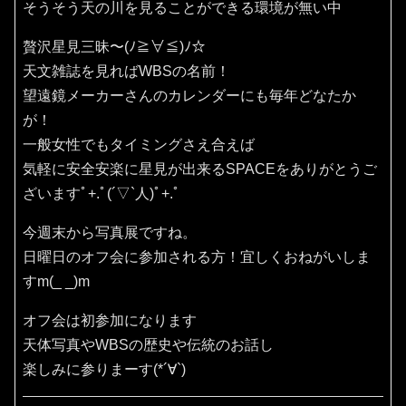
そうそう天の川を見ることができる環境が無い中
贅沢星見三昧〜(ﾉ≧∀≦)ﾉ☆
天文雑誌を見ればWBSの名前！
望遠鏡メーカーさんのカレンダーにも毎年どなたか
が！
一般女性でもタイミングさえ合えば
気軽に安全安楽に星見が出来るSPACEをありがとうご
ざいますﾟ+.ﾟ(´▽`人)ﾟ+.ﾟ
今週末から写真展ですね。
日曜日のオフ会に参加される方！宜しくおねがいしま
すm(_ _)m
オフ会は初参加になります
天体写真やWBSの歴史や伝統のお話し
楽しみに参りまーす(*´∀`)