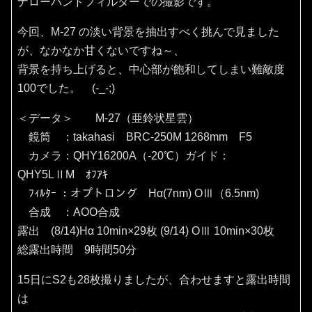
ナローバンドフィルターでの撮影です。
今回、M-27 の淡い背景を抽出すべく挑んで見ました
が、なかなか甘くないですね～、
背景を持ち上げると、中心部が飽和してしまい難敵度
100でした。 (-_-;)
＜データ＞ M-27（亜鈴状星雲）
鏡筒 ：takahasi BRC-250M 1268mm F5
カメラ：QHY16200A（‐20℃）ガイド：
QHY5LⅡM ｵﾌｱｷ
ﾌｨﾙﾀｰ ：オプトロング Hα(7nm) OⅢ（6.5nm)
合成 ：AOO合成
露出 (8/14)Hα 10min×29枚 (9/14) OⅢ 10min×30枚
総露出時間 9時間50分
15日にS2も28枚撮りましたが、合わせますと露出時間
は