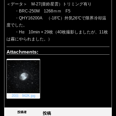
＜データ＞ M-27(亜鈴星雲）トリミング有り
・BRC-250M 1268ｍｍ F5
・QHY16200A （‐18℃）外気26℃で限界冷却温
度でした。
・Hα 10min × 29枚（40枚撮影しましたが、11枚
は霧にやられました。）
Attachments:
20日 942K.jpg
投稿者
投稿