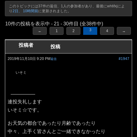
このトピックには37件の返信、1人の参加者があり、最後に
whtifxj
によ
り
2日、 10時間前
に更新されました。
10件の投稿を表示中 - 21 - 30件目 (全38件中)
3
←
1
2
4
→
投稿者
投稿
2019年11月10日 9:20 PM
#1947
返信
いそミ
連投失礼します
いそミ☆です。
お天気の都合であったり月齢であったり
中々、上手く皆さんとご一緒できなかったり