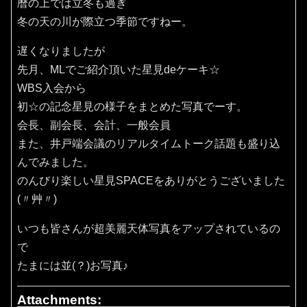
暦の上では立冬も過ぎ
冬の天の川が際立つ季節ですねー。
遅くなりましたが
先月、MLでご紹介頂いた星見deケーキ☆
WBS入会から
初☆の記念星見の様子をまとめた写真でーす。
会長、副会長、会計、一般会員
また、井戸端会議のリアルタイムトーク話題も盛り込
んでみました。
のんびり楽しい星見SPACEをありがとうございました
(〃艸〃)
いつも皆さんが超美麗天体写真をアップされているの
で
たまには並(？)お写真♪
Attachments: