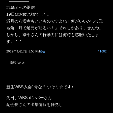
#1682 への返信
19日はお疲れ様でした。
満月の八塔寺もいいものですよね！何がいいかって兎
も角「月で足元が明るい！」それしかありませんね。
しかし、磯部さんの行動力には何時も感服いたしま
す。＾＾
2019年9月17日 8:55 PM
#1682
返信
礒部みさき
新生WBS入会1号な？ いそミ☆です♪
先日、WBSメンバーさん…
副会長さんの出撃情報を拝見し