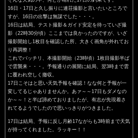
16日・17日と久し振りに連荘撮影と言いたいところで
すが、16日の出撃は無謀でした・・・。
16日は結局、テスト撮影＆ガイド安定を待っていざ撮
影（22時30分頃）ここまでは良かったのですが、いざ
撮影開始し1枚目を確認した所、大きく画角が外れてお
り再調整！
これでバッチリ、本撮影開始（23時頃）1枚目撮影半ば
で雲襲来・・・。予報通りの展開に結局、翌3時まで雲
に覆われ空しく撤収。
17日こそはと思い天気予報を確認！なな何と予報が一
変してるじゃありませんか。あァ～～17日もダメなの
か～～！と半ば諦めておりましたが、有志が先現着さ
れてるようでしたので思いっきりがつきました。
17日は結局、予報に反し月齢17ながらも3時前まで天気
が持ってくれました。ラッキー！！