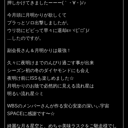
押しかけてきましたーーー(｀・∀・)ﾉ♪
今月頭に月明かりが欲しくて
プラっとソロ出撃しましたが。
ウリ坊にビビって早々に退却ε=ヾ(;ﾟ□ﾟ)ﾉ
…したのですが。
副会長さん＆月明かりは最強！
久々に夜明けまでのんびり過ごす事が出来
シーズン初の冬のダイヤモンドにも会え
夜明け前にISSも楽しめました☆
月明かりのお陰で必然的に見える流れ星は
明るい流れ星☆ミ
WBSのメンバーさんが作る安心安楽の深いぃ宇宙
SPACEに感謝です〜☆
綺麗な月＆星空と、めちゃ美味ラスクをご馳走様でし