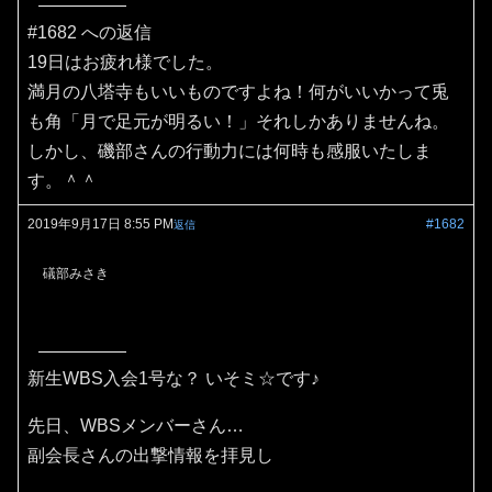
#1682 への返信
19日はお疲れ様でした。
満月の八塔寺もいいものですよね！何がいいかって兎
も角「月で足元が明るい！」それしかありませんね。
しかし、磯部さんの行動力には何時も感服いたしま
す。＾＾
2019年9月17日 8:55 PM
#1682
返信
礒部みさき
新生WBS入会1号な？ いそミ☆です♪
先日、WBSメンバーさん…
副会長さんの出撃情報を拝見し