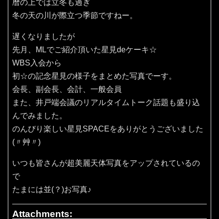
暦の上では立冬も過ぎ
冬の天の川が際立つ季節ですねー。
遅くなりましたが
先月、MLでご紹介頂いた星見deケーキ☆
WBS入会から
初☆の記念星見の様子をまとめた写真でーす。
会長、副会長、会計、一般会員
また、井戸端会議のリアルタイムトーク話題も盛り込
んでみました。
のんびり楽しい星見SPACEをありがとうございました
(〃艸〃)
いつも皆さんが超美麗天体写真をアップされているの
で
たまには並(？)お写真♪
Attachments: