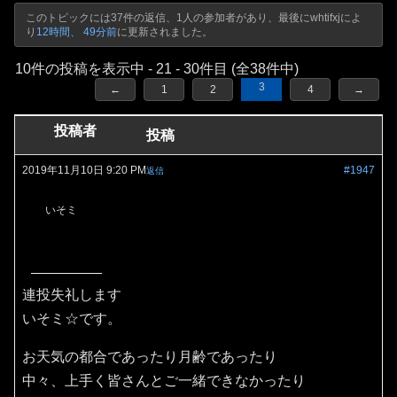
このトピックには37件の返信、1人の参加者があり、最後に
whtifxj
によ
り
12時間、 49分前
に更新されました。
10件の投稿を表示中 - 21 - 30件目 (全38件中)
3
←
1
2
4
→
投稿者
投稿
2019年11月10日 9:20 PM
#1947
返信
いそミ
連投失礼します
いそミ☆です。
お天気の都合であったり月齢であったり
中々、上手く皆さんとご一緒できなかったり