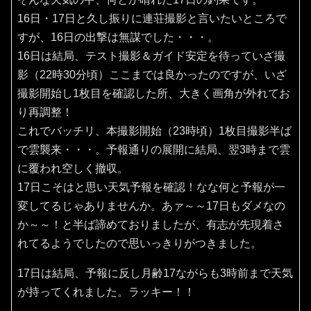
16日・17日と久し振りに連荘撮影と言いたいところで
すが、16日の出撃は無謀でした・・・。
16日は結局、テスト撮影＆ガイド安定を待っていざ撮
影（22時30分頃）ここまでは良かったのですが、いざ
撮影開始し1枚目を確認した所、大きく画角が外れてお
り再調整！
これでバッチリ、本撮影開始（23時頃）1枚目撮影半ば
で雲襲来・・・。予報通りの展開に結局、翌3時まで雲
に覆われ空しく撤収。
17日こそはと思い天気予報を確認！なな何と予報が一
変してるじゃありませんか。あァ～～17日もダメなの
か～～！と半ば諦めておりましたが、有志が先現着さ
れてるようでしたので思いっきりがつきました。
17日は結局、予報に反し月齢17ながらも3時前まで天気
が持ってくれました。ラッキー！！