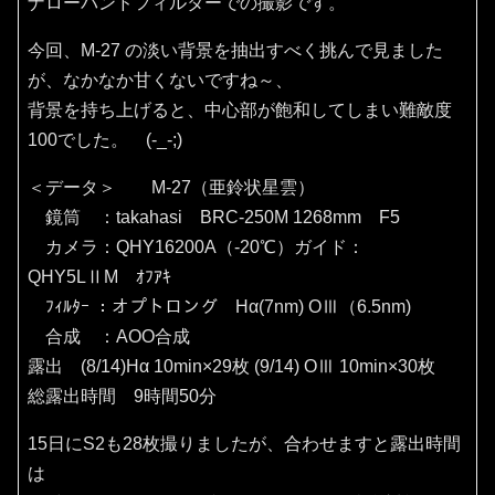
ナローバンドフィルターでの撮影です。
今回、M-27 の淡い背景を抽出すべく挑んで見ました
が、なかなか甘くないですね～、
背景を持ち上げると、中心部が飽和してしまい難敵度
100でした。 (-_-;)
＜データ＞ M-27（亜鈴状星雲）
鏡筒 ：takahasi BRC-250M 1268mm F5
カメラ：QHY16200A（‐20℃）ガイド：
QHY5LⅡM ｵﾌｱｷ
ﾌｨﾙﾀｰ ：オプトロング Hα(7nm) OⅢ（6.5nm)
合成 ：AOO合成
露出 (8/14)Hα 10min×29枚 (9/14) OⅢ 10min×30枚
総露出時間 9時間50分
15日にS2も28枚撮りましたが、合わせますと露出時間
は