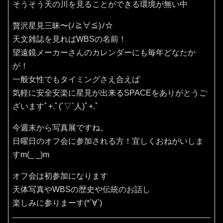
そうそう天の川を見ることができる環境が無い中
贅沢星見三昧〜(ﾉ≧∀≦)ﾉ☆
天文雑誌を見ればWBSの名前！
望遠鏡メーカーさんのカレンダーにも毎年どなたか
が！
一般女性でもタイミングさえ合えば
気軽に安全安楽に星見が出来るSPACEをありがとうご
ざいますﾟ+.ﾟ(´▽`人)ﾟ+.ﾟ
今週末から写真展ですね。
日曜日のオフ会に参加される方！宜しくおねがいしま
すm(_ _)m
オフ会は初参加になります
天体写真やWBSの歴史や伝統のお話し
楽しみに参りまーす(*´∀`)