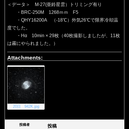
＜データ＞ M-27(亜鈴星雲）トリミング有り
・BRC-250M 1268ｍｍ F5
・QHY16200A （‐18℃）外気26℃で限界冷却温
度でした。
・Hα 10min × 29枚（40枚撮影しましたが、11枚
は霧にやられました。）
Attachments:
20日 942K.jpg
投稿者
投稿