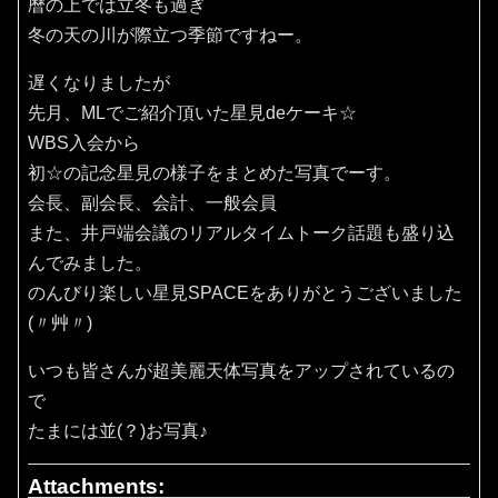
暦の上では立冬も過ぎ
冬の天の川が際立つ季節ですねー。
遅くなりましたが
先月、MLでご紹介頂いた星見deケーキ☆
WBS入会から
初☆の記念星見の様子をまとめた写真でーす。
会長、副会長、会計、一般会員
また、井戸端会議のリアルタイムトーク話題も盛り込
んでみました。
のんびり楽しい星見SPACEをありがとうございました
(〃艸〃)
いつも皆さんが超美麗天体写真をアップされているの
で
たまには並(？)お写真♪
Attachments: