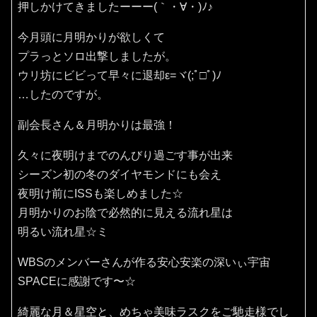
押しかけてきましたーーー(｀・∀・)ﾉ♪
今月頭に月明かりが欲しくて
プラっとソロ出撃しましたが。
ウリ坊にビビって早々に退却ε=ヾ(;ﾟ□ﾟ)ﾉ
…したのですが。
副会長さん＆月明かりは最強！
久々に夜明けまでのんびり過ごす事が出来
シーズン初の冬のダイヤモンドにも会え
夜明け前にISSも楽しめました☆
月明かりのお陰で必然的に見える流れ星は
明るい流れ星☆ミ
WBSのメンバーさんが作る安心安楽の深いぃ宇宙
SPACEに感謝です〜☆
綺麗な月＆星空と、めちゃ美味ラスクをご馳走様でし