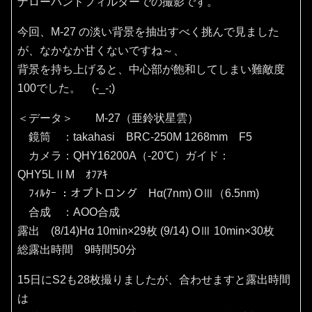
ナローバンドフィルターでの撮影です。
今回、M-27 の淡い背景を抽出すべく挑んで見ました
が、なかなか甘くないですね～、
背景を持ち上げると、中心部が飽和してしまい難敵度
100でした。 (-_-;)
＜データ＞ M-27（亜鈴状星雲）
鏡筒 ：takahasi BRC-250M 1268mm F5
カメラ：QHY16200A（‐20℃）ガイド：
QHY5LⅡM ｵﾌｱｷ
ﾌｨﾙﾀｰ ：オプトロング Hα(7nm) OⅢ（6.5nm)
合成 ：AOO合成
露出 (8/14)Hα 10min×29枚 (9/14) OⅢ 10min×30枚
総露出時間 9時間50分
15日にS2も28枚撮りましたが、合わせますと露出時間
は