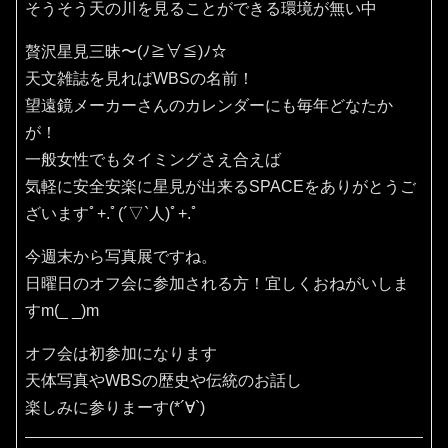
そうそう天の川を見ることができる環境が無い中
贅沢星見三昧〜(ﾉ≧∀≦)ﾉ☆
天文雑誌を見ればWBSの名前！
望遠鏡メーカーさんのカレンダーにも毎年どなたか
が！
一般女性でもタイミングさえ合えば
気軽に安全安楽に星見が出来るSPACEをありがとうご
ざいますﾟ+.ﾟ(´▽`人)ﾟ+.ﾟ
今週末から写真展ですね。
日曜日のオフ会に参加される方！宜しくおねがいしま
すm(_ _)m
オフ会は初参加になります
天体写真やWBSの歴史や伝統のお話し
楽しみに参りまーす(*´∀`)