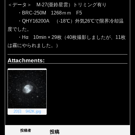
＜データ＞ M-27(亜鈴星雲）トリミング有り
・BRC-250M 1268ｍｍ F5
・QHY16200A （‐18℃）外気26℃で限界冷却温
度でした。
・Hα 10min × 29枚（40枚撮影しましたが、11枚
は霧にやられました。）
Attachments:
20日 942K.jpg
投稿者
投稿