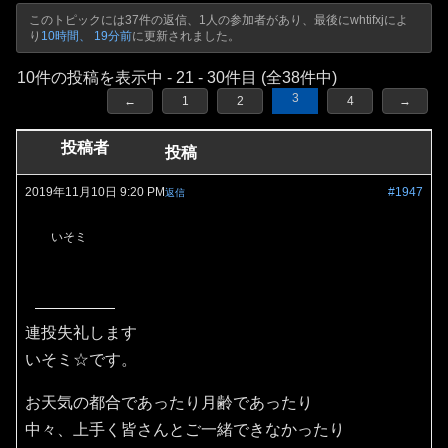
このトピックには37件の返信、1人の参加者があり、最後に
whtifxj
によ
り
10時間、 19分前
に更新されました。
10件の投稿を表示中 - 21 - 30件目 (全38件中)
3
←
1
2
4
→
投稿者
投稿
2019年11月10日 9:20 PM
#1947
返信
いそミ
連投失礼します
いそミ☆です。
お天気の都合であったり月齢であったり
中々、上手く皆さんとご一緒できなかったり