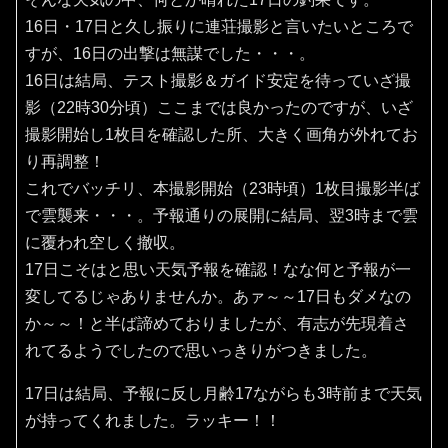
16日・17日と久し振りに連荘撮影と言いたいところで
すが、16日の出撃は無謀でした・・・。
16日は結局、テスト撮影＆ガイド安定を待っていざ撮
影（22時30分頃）ここまでは良かったのですが、いざ
撮影開始し1枚目を確認した所、大きく画角が外れてお
り再調整！
これでバッチリ、本撮影開始（23時頃）1枚目撮影半ば
で雲襲来・・・。予報通りの展開に結局、翌3時まで雲
に覆われ空しく撤収。
17日こそはと思い天気予報を確認！なな何と予報が一
変してるじゃありませんか。あァ～～17日もダメなの
か～～！と半ば諦めておりましたが、有志が先現着さ
れてるようでしたので思いっきりがつきました。
17日は結局、予報に反し月齢17ながらも3時前まで天気
が持ってくれました。ラッキー！！