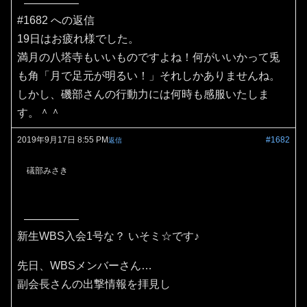
#1682 への返信
19日はお疲れ様でした。
満月の八塔寺もいいものですよね！何がいいかって兎
も角「月で足元が明るい！」それしかありませんね。
しかし、磯部さんの行動力には何時も感服いたしま
す。＾＾
2019年9月17日 8:55 PM
#1682
返信
礒部みさき
新生WBS入会1号な？ いそミ☆です♪
先日、WBSメンバーさん…
副会長さんの出撃情報を拝見し