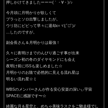
押しかけてきましたーーー(｀・∀・)ﾉ♪
今月頭に月明かりが欲しくて
プラっとソロ出撃しましたが。
ウリ坊にビビって早々に退却ε=ヾ(;ﾟ□ﾟ)ﾉ
…したのですが。
副会長さん＆月明かりは最強！
久々に夜明けまでのんびり過ごす事が出来
シーズン初の冬のダイヤモンドにも会え
夜明け前にISSも楽しめました☆
月明かりのお陰で必然的に見える流れ星は
明るい流れ星☆ミ
WBSのメンバーさんが作る安心安楽の深いぃ宇宙
SPACEに感謝です〜☆
綺麗な月＆星空と、めちゃ美味ラスクをご馳走様でし