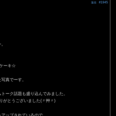
#1945
返信
ー。
eケーキ☆
た写真でーす。
ムトーク話題も盛り込んでみました。
りがとうございました(〃艸〃)
をアップされているので