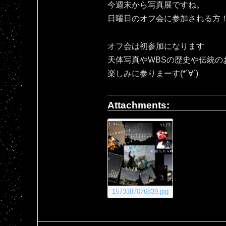
今週末から写真展ですね。
日曜日のオフ会に参加される方！宜
オフ会は初参加になります
天体写真やWBSの歴史や伝統の
楽しみに参りまーす(*´∀`)
Attachments:
1573387076839.jpg