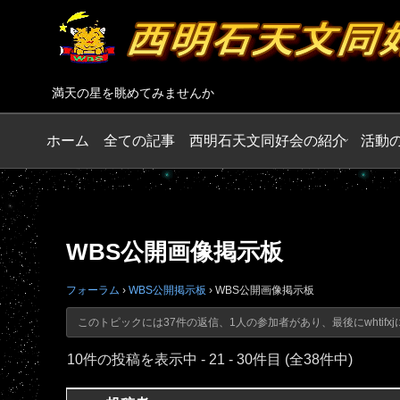
満天の星を眺めてみませんか
ホーム
全ての記事
西明石天文同好会の紹介
活動
WBS公開画像掲示板
フォーラム
›
WBS公開掲示板
›
WBS公開画像掲示板
このトピックには37件の返信、1人の参加者があり、最後に
whtifxj
10件の投稿を表示中 - 21 - 30件目 (全38件中)