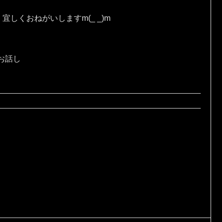
しくおねがいしますm(_ _)m
お話し