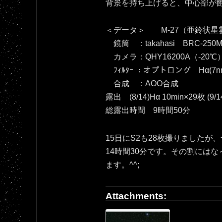
背景を持ち上げると、中心部が飽和し
＜データ＞ M-27（亜鈴状星
鏡筒 ：takahasi BRC-250M
カメラ：QHY16200A（‐20℃
ﾌｨﾙﾀｰ ：オプトロング Hα(7nm
合成 ：AOO合成
露出 (8/14)Hα 10min×29枚 (9/1
総露出時間 9時間50分
15日にS2も28枚撮りましたが
14時間30分です。その割には
ます。^^;
Attachments: