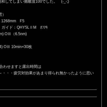
てしまい難敵度100でした。 (-_-;)
雲）
 1268mm F5
）ガイド：QHY5LⅡM ｵﾌｱｷ
) OⅢ（6.5nm)
4) OⅢ 10min×30枚
、合わせますと露出時間は
な～・・・疲労対効果があまり得られ無かったように思い