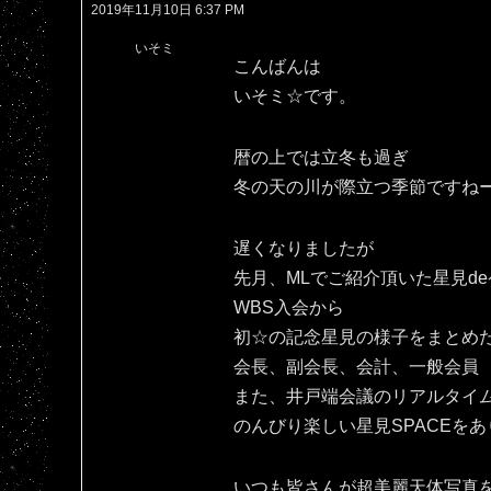
2019年11月10日 6:37 PM
いそミ
こんばんは
いそミ☆です。
暦の上では立冬も過ぎ
冬の天の川が際立つ季節ですね
遅くなりましたが
先月、MLでご紹介頂いた星見d
WBS入会から
初☆の記念星見の様子をまとめ
会長、副会長、会計、一般会員
また、井戸端会議のリアルタイ
のんびり楽しい星見SPACEをあ
いつも皆さんが超美麗天体写真