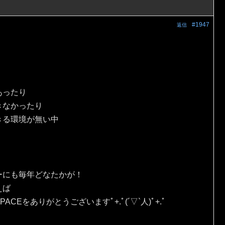
#1947
返信
あったり
きなかったり
きる環境が無い中
ーにも毎年どなたかが！
えば
Eをありがとうございますﾟ+.ﾟ(´▽`人)ﾟ+.ﾟ