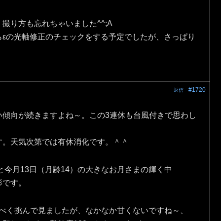
撮り方も忘れちゃいました^^;A
らεの光軸修正のチェックをする予定でしたが、さっぱり
#1720
返信
い傾向が続きますよね～。この3連休も台風付きで思わし
す。天気次第では有休消化です。＾＾
と今月13日（月齢14）の大きなお月さまの輝く中
影です。
出すべく挑んで見ましたが、なかなか甘くないですね～、