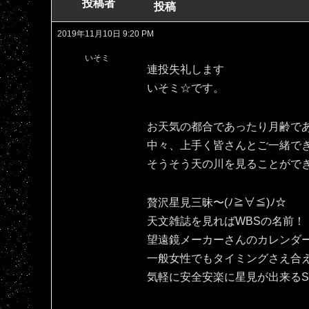
投稿者
投稿
2019年11月10日 9:20 PM
いそミ
連投失礼します
いそミ☆です。
お天気の都合であったり月齢で
中々、上手く皆さんとご一緒で
そうそう天の川を見ることがで
贅沢星見三昧〜(ﾉ≧∀≦)ﾉ☆
天文雑誌を見ればWBSの名前！
望遠鏡メーカーさんのカレンダ
一般女性でもタイミングさえ合
気軽に安全安楽に星見が出来るSPAC