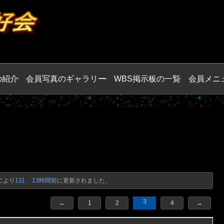
の紹介
会員写真のギャラリー
WBS掲示板の一覧
会員メニ
により
1日、 13時間前
に更新されました。
3
←
1
2
4
→