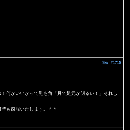
#1715
返信
ね！何がいいかって兎も角「月で足元が明るい！」それし
何時も感服いたします。＾＾