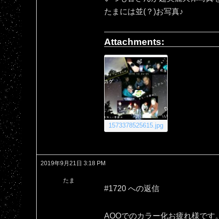
たまには並(？)お写真♪
Attachments:
1573378525615.jpg
2019年9月21日 3:18 PM
たま
#1720 への返信
AOOでのカラー化お疲れ様です