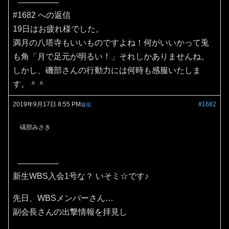
#1682 への返信
19日はお疲れ様でした。
満月の八塔寺もいいものですよね！何がいいかって兎
も角「月で足元が明るい！」それしかありませんね。
しかし、磯部さんの行動力には何時も感服いたしま
す。＾＾
2019年9月17日 8:55 PM
#1682
返信
礒部みさき
新生WBS入会1号な？ いそミ☆です♪
先日、WBSメンバーさん…
副会長さんの出撃情報を拝見し