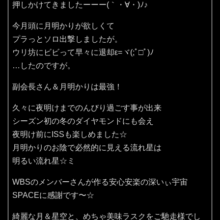
押しかけてきましたーーー(｀・∀・)ﾉ♪
今月頭に月明かりが欲しくて
プラっとソロ出撃しましたが。
ウリ坊にビビって早々に退却ε=ヾ(;ﾟ□ﾟ)ﾉ
…したのですが。
副会長さん＆月明かりは最強！
久々に夜明けまでのんびり過ごす事が出来
シーズン初の冬のダイヤモンドにも会え
夜明け前にISSも楽しめました☆
月明かりのお陰で必然的に見える流れ星は
明るい流れ星☆ミ
WBSのメンバーさんが作る安心安楽の深いぃ宇宙
SPACEに感謝です〜☆
綺麗な月＆星空と、めちゃ美味ラスクをご馳走様でし