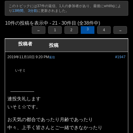
このトピックには37件の返信、1人の参加者があり、最後に
whtifxj
によ
り
13時間、 3分前
に更新されました。
10件の投稿を表示中 - 21 - 30件目 (全38件中)
3
←
1
2
4
→
投稿者
投稿
2019年11月10日 9:20 PM
#1947
返信
いそミ
連投失礼します
いそミ☆です。
お天気の都合であったり月齢であったり
中々、上手く皆さんとご一緒できなかったり