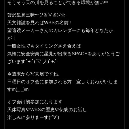
そうそう天の川を見ることができる環境が無い中
贅沢星見三昧〜(ﾉ≧∀≦)ﾉ☆
天文雑誌を見ればWBSの名前！
望遠鏡メーカーさんのカレンダーにも毎年どなたか
が！
一般女性でもタイミングさえ合えば
気軽に安全安楽に星見が出来るSPACEをありがとうご
ざいますﾟ+.ﾟ(´▽`人)ﾟ+.ﾟ
今週末から写真展ですね。
日曜日のオフ会に参加される方！宜しくおねがいしま
すm(_ _)m
オフ会は初参加になります
天体写真やWBSの歴史や伝統のお話し
楽しみに参りまーす(*´∀`)