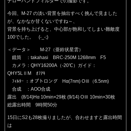
ナローバンドフィルターでの撮影です。
今回、M-27 の淡い背景を抽出すべく挑んで見ました
が、なかなか甘くないですね～、
背景を持ち上げると、中心部が飽和してしまい難敵度
100でした。 (-_-;)
＜データ＞ M-27（亜鈴状星雲）
鏡筒 ：takahasi BRC-250M 1268mm F5
カメラ：QHY16200A（‐20℃）ガイド：
QHY5LⅡM ｵﾌｱｷ
ﾌｨﾙﾀｰ ：オプトロング Hα(7nm) OⅢ（6.5nm)
合成 ：AOO合成
露出 (8/14)Hα 10min×29枚 (9/14) OⅢ 10min×30枚
総露出時間 9時間50分
15日にS2も28枚撮りましたが、合わせますと露出時間
は