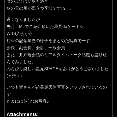
暦の上では立冬も過ぎ
冬の天の川が際立つ季節ですねー。
遅くなりましたが
先月、MLでご紹介頂いた星見deケーキ☆
WBS入会から
初☆の記念星見の様子をまとめた写真でーす。
会長、副会長、会計、一般会員
また、井戸端会議のリアルタイムトーク話題も盛り込
んでみました。
のんびり楽しい星見SPACEをありがとうございました
(〃艸〃)
いつも皆さんが超美麗天体写真をアップされているの
で
たまには並(？)お写真♪
Attachments: