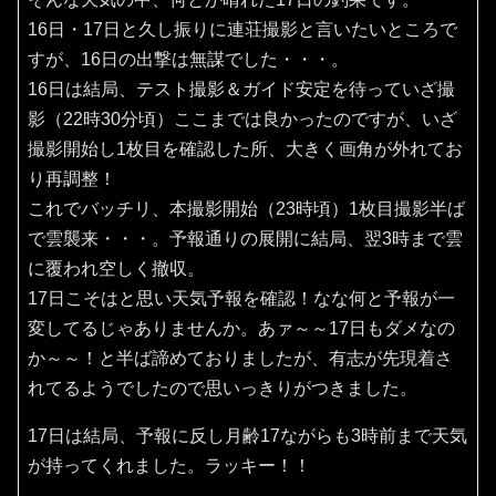
16日・17日と久し振りに連荘撮影と言いたいところで
すが、16日の出撃は無謀でした・・・。
16日は結局、テスト撮影＆ガイド安定を待っていざ撮
影（22時30分頃）ここまでは良かったのですが、いざ
撮影開始し1枚目を確認した所、大きく画角が外れてお
り再調整！
これでバッチリ、本撮影開始（23時頃）1枚目撮影半ば
で雲襲来・・・。予報通りの展開に結局、翌3時まで雲
に覆われ空しく撤収。
17日こそはと思い天気予報を確認！なな何と予報が一
変してるじゃありませんか。あァ～～17日もダメなの
か～～！と半ば諦めておりましたが、有志が先現着さ
れてるようでしたので思いっきりがつきました。
17日は結局、予報に反し月齢17ながらも3時前まで天気
が持ってくれました。ラッキー！！