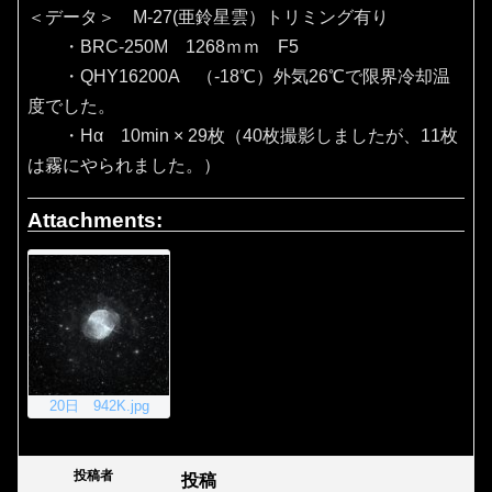
＜データ＞ M-27(亜鈴星雲）トリミング有り
・BRC-250M 1268ｍｍ F5
・QHY16200A （‐18℃）外気26℃で限界冷却温
度でした。
・Hα 10min × 29枚（40枚撮影しましたが、11枚
は霧にやられました。）
Attachments:
20日 942K.jpg
投稿者
投稿