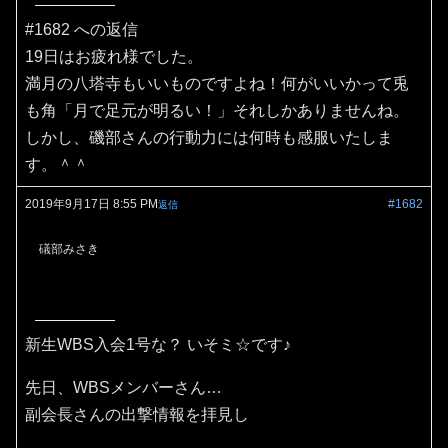
#1682 への返信
19日はお疲れ様でした。
満月の八塔寺もいいものですよね！何がいいかって兎
も角「月で足元が明るい！」それしかありませんね。
しかし、磯部さんの行動力には何時も感服いたしま
す。＾＾
2019年9月17日 8:55 PM
#1682
返信
礒部みさき
新生WBS入会1号な？ いそミ☆です♪
先日、WBSメンバーさん…
副会長さんの出撃情報を拝見し