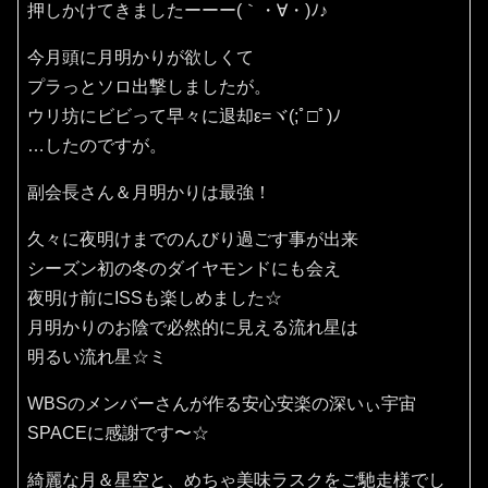
押しかけてきましたーーー(｀・∀・)ﾉ♪
今月頭に月明かりが欲しくて
プラっとソロ出撃しましたが。
ウリ坊にビビって早々に退却ε=ヾ(;ﾟ□ﾟ)ﾉ
…したのですが。
副会長さん＆月明かりは最強！
久々に夜明けまでのんびり過ごす事が出来
シーズン初の冬のダイヤモンドにも会え
夜明け前にISSも楽しめました☆
月明かりのお陰で必然的に見える流れ星は
明るい流れ星☆ミ
WBSのメンバーさんが作る安心安楽の深いぃ宇宙
SPACEに感謝です〜☆
綺麗な月＆星空と、めちゃ美味ラスクをご馳走様でし