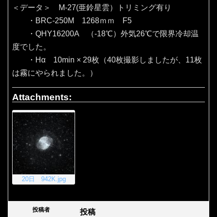
＜データ＞ M-27(亜鈴星雲）トリミング有り
・BRC-250M 1268ｍｍ F5
・QHY16200A （‐18℃）外気26℃で限界冷却温
度でした。
・Hα 10min × 29枚（40枚撮影しましたが、11枚
は霧にやられました。）
Attachments:
20日 942K.jpg
投稿者
投稿