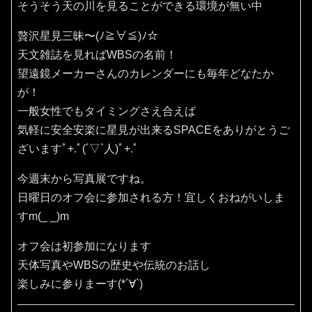
そうそう天の川を見ることができる環境が無い中
贅沢星見三昧〜(ﾉ≧∀≦)ﾉ☆
天文雑誌を見ればWBSの名前！
望遠鏡メーカーさんのカレンダーにも毎年どなたか
が！
一般女性でもタイミングさえ合えば
気軽に安全安楽に星見が出来るSPACEをありがとうご
ざいますﾟ+.ﾟ(´▽`人)ﾟ+.ﾟ
今週末から写真展ですね。
日曜日のオフ会に参加される方！宜しくおねがいしま
すm(_ _)m
オフ会は初参加になります
天体写真やWBSの歴史や伝統のお話し
楽しみに参りまーす(*´∀`)