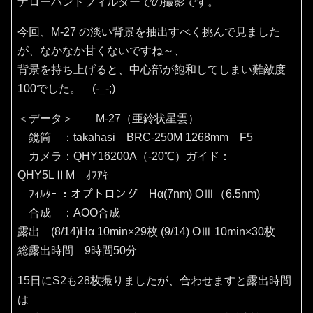
ナローバンドフィルターでの撮影です。
今回、M-27 の淡い背景を抽出すべく挑んで見ました
が、なかなか甘くないですね～、
背景を持ち上げると、中心部が飽和してしまい難敵度
100でした。 (-_-;)
＜データ＞ M-27（亜鈴状星雲）
鏡筒 ：takahasi BRC-250M 1268mm F5
カメラ：QHY16200A（‐20℃）ガイド：
QHY5LⅡM ｵﾌｱｷ
ﾌｨﾙﾀｰ ：オプトロング Hα(7nm) OⅢ（6.5nm)
合成 ：AOO合成
露出 (8/14)Hα 10min×29枚 (9/14) OⅢ 10min×30枚
総露出時間 9時間50分
15日にS2も28枚撮りましたが、合わせますと露出時間
は