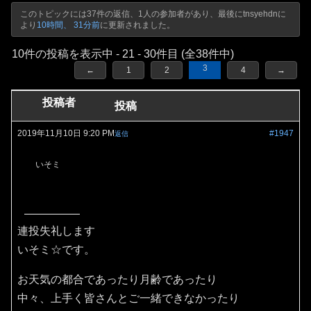
このトピックには37件の返信、1人の参加者があり、最後に
tnsyehdn
に
より
10時間、 31分前
に更新されました。
10件の投稿を表示中 - 21 - 30件目 (全38件中)
3
←
1
2
4
→
投稿者
投稿
2019年11月10日 9:20 PM
#1947
返信
いそミ
連投失礼します
いそミ☆です。
お天気の都合であったり月齢であったり
中々、上手く皆さんとご一緒できなかったり