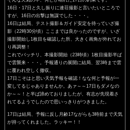
16日・17日と久し振りに連荘撮影と言いたいところで
すが、16日の出撃は無謀でした・・・。
16日は結局、テスト撮影＆ガイド安定を待っていざ撮
影（22時30分頃）ここまでは良かったのですが、いざ
撮影開始し1枚目を確認した所、大きく画角が外れてお
り再調整！
これでバッチリ、本撮影開始（23時頃）1枚目撮影半ば
で雲襲来・・・。予報通りの展開に結局、翌3時まで雲
に覆われ空しく撤収。
17日こそはと思い天気予報を確認！なな何と予報が一
変してるじゃありませんか。あァ～～17日もダメなの
か～～！と半ば諦めておりましたが、有志が先現着さ
れてるようでしたので思いっきりがつきました。
17日は結局、予報に反し月齢17ながらも3時前まで天気
が持ってくれました。ラッキー！！