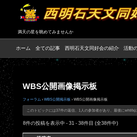
満天の星を眺めてみませんか
ホーム
全ての記事
西明石天文同好会の紹介
活動
WBS公開画像掲示板
フォーラム
›
WBS公開掲示板
›
WBS公開画像掲示板
このトピックには37件の返信、1人の参加者があり、最後に
whtifxj
8件の投稿を表示中 - 31 - 38件目 (全38件中)