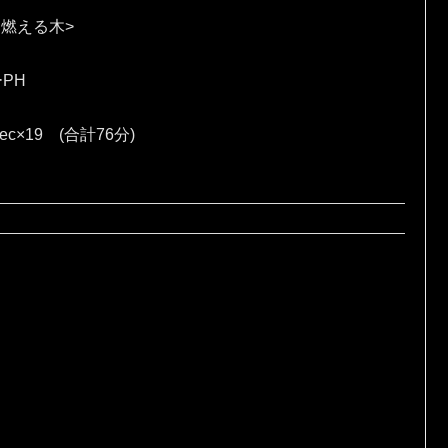
 燃える木>
ーPH
sec×19 (合計76分)