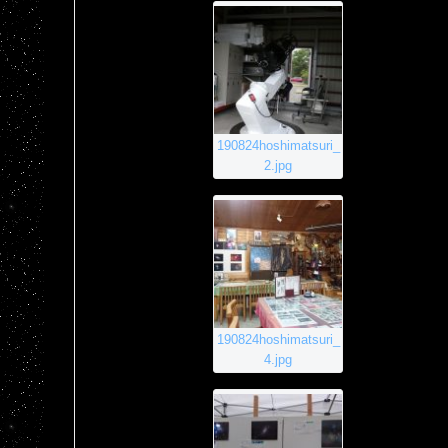
190824hoshimatsuri_
2.jpg
190824hoshimatsuri_
4.jpg