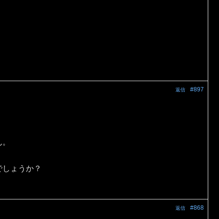
#897
返信
ん。
でしょうか？
#868
返信