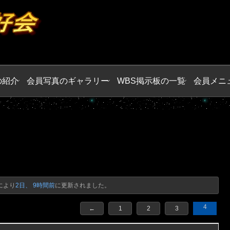
の紹介
会員写真のギャラリー
WBS掲示板の一覧
会員メニ
により
2日、 9時間前
に更新されました。
4
←
1
2
3