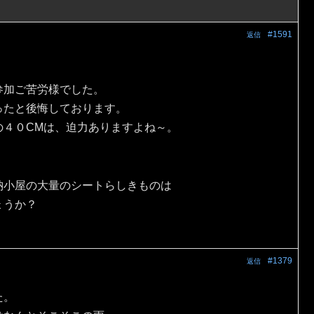
#1591
返信
参加ご苦労様でした。
ったと後悔しております。
の４０CMは、迫力ありますよね～。
納小屋の大量のシートらしきものは
ょうか？
#1379
返信
た。