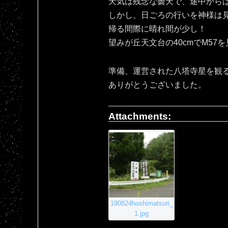
天気は残念な曇天で、途中から
しかし、日ごろの行いを神様は
帰る間際に晴れ間が少し！
望みが丘天文台の40cmでM57
準備、運営された八塔寺星を観
ありがとうございました。
Attachments:
190824hoshimatsuri_
1.jpg