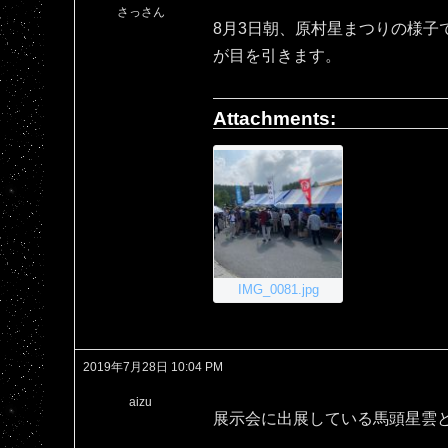
さっさん
8月3日朝、原村星まつりの様子
が目を引きます。
Attachments:
IMG_0081.jpg
2019年7月28日 10:04 PM
aizu
展示会に出展している馬頭星雲