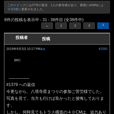
このトピックには37件の返信、1人の参加者があり、最後に
whtifxj
によ
り
3日前
に更新されました。
8件の投稿を表示中 - 31 - 38件目 (全38件中)
4
←
1
2
3
投稿者
投稿
2019年9月3日 10:17 PM
#1591
返信
BRC
#1379 への返信
今更ながら、八塔寺星まつりの参加ご苦労様でした。
写真を見て、当方も行けば良かったと後悔しておりま
す。
しかし、何時見てもトラス構造の４０CMは、迫力あり