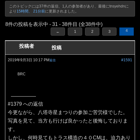
このトピックには37件の返信、1人の参加者があり、最後に
tnsyehdn
に
より
15時間、 21分前
に更新されました。
8件の投稿を表示中 - 31 - 38件目 (全38件中)
4
←
1
2
3
投稿者
投稿
2019年9月3日 10:17 PM
#1591
返信
BRC
#1379 への返信
今更ながら、八塔寺星まつりの参加ご苦労様でした。
写真を見て、当方も行けば良かったと後悔しておりま
す。
しかし、何時見てもトラス構造の４０CMは、迫力あり