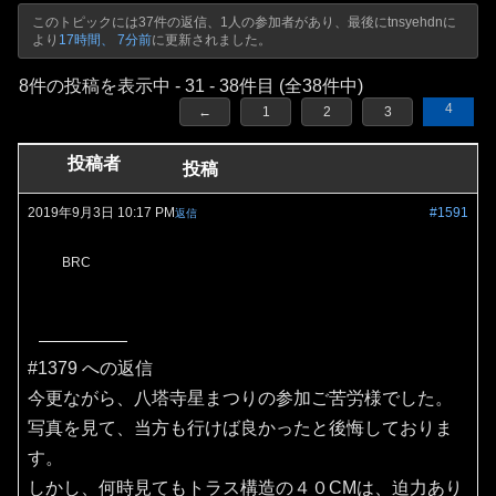
このトピックには37件の返信、1人の参加者があり、最後に
tnsyehdn
に
より
17時間、 7分前
に更新されました。
8件の投稿を表示中 - 31 - 38件目 (全38件中)
4
←
1
2
3
投稿者
投稿
2019年9月3日 10:17 PM
#1591
返信
BRC
#1379 への返信
今更ながら、八塔寺星まつりの参加ご苦労様でした。
写真を見て、当方も行けば良かったと後悔しておりま
す。
しかし、何時見てもトラス構造の４０CMは、迫力あり