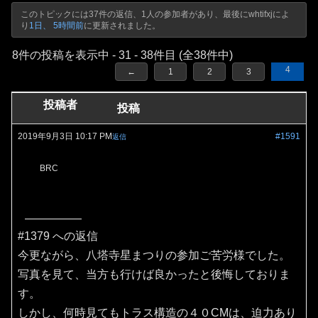
このトピックには37件の返信、1人の参加者があり、最後に
whtifxj
によ
り
1日、 5時間前
に更新されました。
8件の投稿を表示中 - 31 - 38件目 (全38件中)
4
←
1
2
3
投稿者
投稿
2019年9月3日 10:17 PM
#1591
返信
BRC
#1379 への返信
今更ながら、八塔寺星まつりの参加ご苦労様でした。
写真を見て、当方も行けば良かったと後悔しておりま
す。
しかし、何時見てもトラス構造の４０CMは、迫力あり