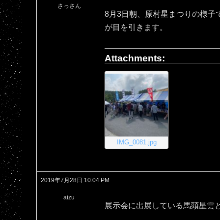
さっさん
8月3日朝、原村星まつりの様子
が目を引きます。
Attachments:
IMG_0081.jpg
2019年7月28日 10:04 PM
aizu
展示会に出展している馬頭星雲