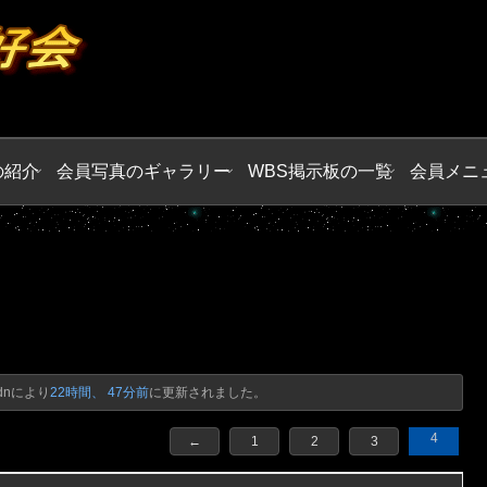
の紹介
会員写真のギャラリー
WBS掲示板の一覧
会員メニ
dn
により
22時間、 47分前
に更新されました。
4
←
1
2
3