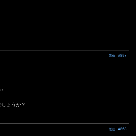
#897
返信
ん。
でしょうか？
#868
返信