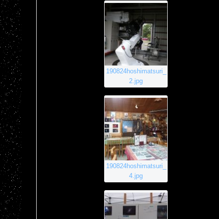
190824hoshimatsuri_
2.jpg
190824hoshimatsuri_
4.jpg