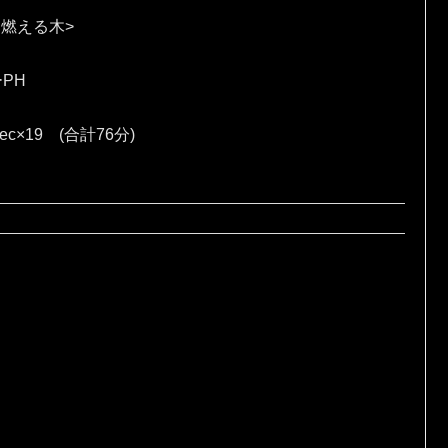
 燃える木>
ーPH
sec×19 (合計76分)