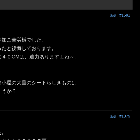
#1591
返信
参加ご苦労様でした。
ったと後悔しております。
の４０CMは、迫力ありますよね～。
納小屋の大量のシートらしきものは
ょうか？
#1379
返信
た。