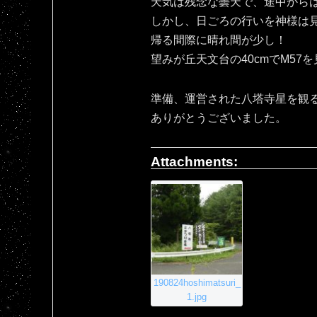
天気は残念な曇天で、途中から
しかし、日ごろの行いを神様は
帰る間際に晴れ間が少し！
望みが丘天文台の40cmでM57
準備、運営された八塔寺星を観
ありがとうございました。
Attachments:
190824hoshimatsuri_
1.jpg