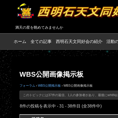
満天の星を眺めてみませんか
ホーム
全ての記事
西明石天文同好会の紹介
活動
WBS公開画像掲示板
フォーラム
›
WBS公開掲示板
›
WBS公開画像掲示板
このトピックには37件の返信、1人の参加者があり、最後に
whtifxj
8件の投稿を表示中 - 31 - 38件目 (全38件中)