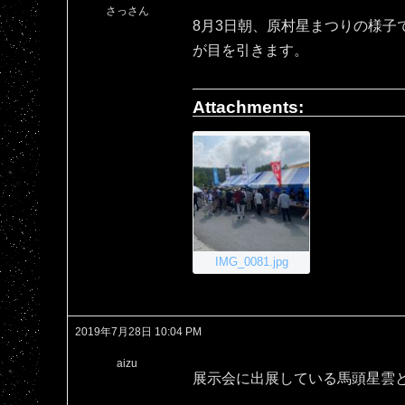
さっさん
8月3日朝、原村星まつりの様子
が目を引きます。
Attachments:
IMG_0081.jpg
2019年7月28日 10:04 PM
aizu
展示会に出展している馬頭星雲