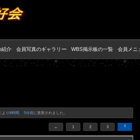
の紹介
会員写真のギャラリー
WBS掲示板の一覧
会員メニ
により
8時間、 5分前
に更新されました。
4
←
1
2
3