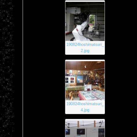
190824hoshimatsuri_
2.jpg
190824hoshimatsuri_
4.jpg