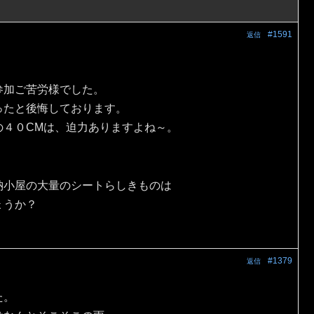
#1591
返信
参加ご苦労様でした。
ったと後悔しております。
の４０CMは、迫力ありますよね～。
納小屋の大量のシートらしきものは
ょうか？
#1379
返信
た。