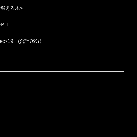
 燃える木>
ーPH
sec×19 (合計76分)