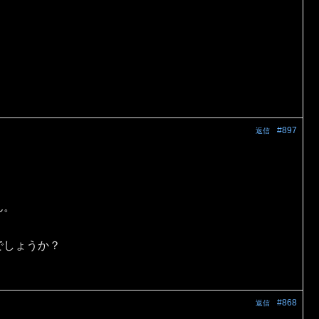
#897
返信
ん。
でしょうか？
#868
返信