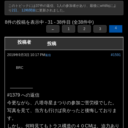
このトピックには37件の返信、1人の参加者があり、最後に
whtifxj
によ
り
2日、 12時間前
に更新されました。
8件の投稿を表示中 - 31 - 38件目 (全38件中)
4
←
1
2
3
投稿者
投稿
2019年9月3日 10:17 PM
#1591
返信
BRC
#1379 への返信
今更ながら、八塔寺星まつりの参加ご苦労様でした。
写真を見て、当方も行けば良かったと後悔しておりま
す。
しかし、何時見てもトラス構造の４０CMは、迫力あり