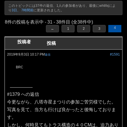
このトピックには37件の返信、1人の参加者があり、最後に
whtifxj
によ
り
3日、 7時間前
に更新されました。
8件の投稿を表示中 - 31 - 38件目 (全38件中)
4
←
1
2
3
投稿者
投稿
2019年9月3日 10:17 PM
#1591
返信
BRC
#1379 への返信
今更ながら、八塔寺星まつりの参加ご苦労様でした。
写真を見て、当方も行けば良かったと後悔しておりま
す。
しかし、何時見てもトラス構造の４０CMは、迫力あり