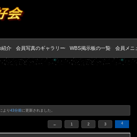
の紹介
会員写真のギャラリー
WBS掲示板の一覧
会員メニ
により
43分前
に更新されました。
4
←
1
2
3