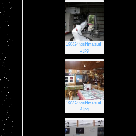
190824hoshimatsuri_
2.jpg
190824hoshimatsuri_
4.jpg