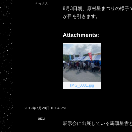
さっさん
8月3日朝、原村星まつりの様子
が目を引きます。
Attachments:
IMG_0081.jpg
2019年7月28日 10:04 PM
aizu
展示会に出展している馬頭星雲