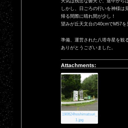
天気は残念な曇天で、途中から
しかし、日ごろの行いを神様は
帰る間際に晴れ間が少し！
望みが丘天文台の40cmでM57
準備、運営された八塔寺星を観
ありがとうございました。
Attachments:
190824hoshimatsuri_
1.jpg