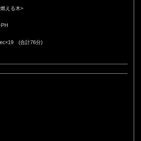
 燃える木>
ーPH
sec×19 (合計76分)