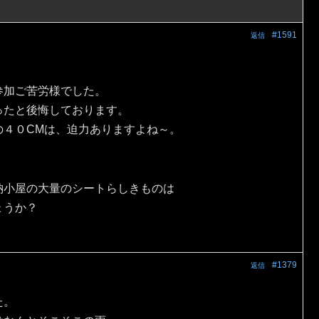
#1591
返信
参加ご苦労様でした。
ったと後悔しております。
の４０CMは、迫力ありますよね～。
納小屋の大量のシートらしきものは
ょうか？
#1379
返信
た。