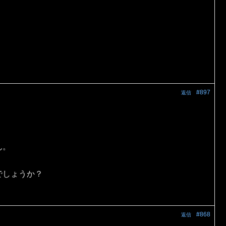
#897
返信
ん。
でしょうか？
#868
返信