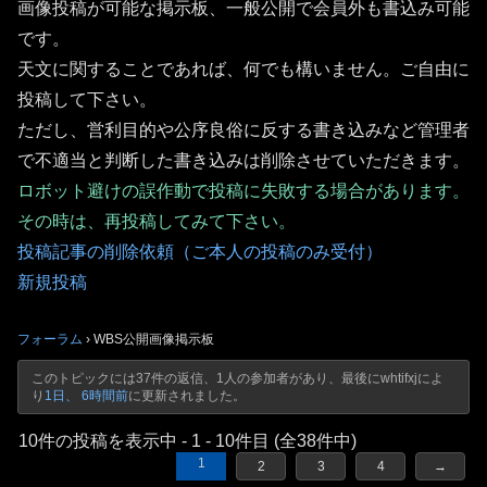
画像投稿が可能な掲示板、一般公開で会員外も書込み可能
です。
天文に関することであれば、何でも構いません。ご自由に
投稿して下さい。
ただし、営利目的や公序良俗に反する書き込みなど管理者
で不適当と判断した書き込みは削除させていただきます。
ロボット避けの誤作動で投稿に失敗する場合があります。
その時は、再投稿してみて下さい。
投稿記事の削除依頼（ご本人の投稿のみ受付）
新規投稿
フォーラム
›
WBS公開画像掲示板
このトピックには37件の返信、1人の参加者があり、最後に
whtifxj
によ
り
1日、 6時間前
に更新されました。
10件の投稿を表示中 - 1 - 10件目 (全38件中)
1
2
3
4
→