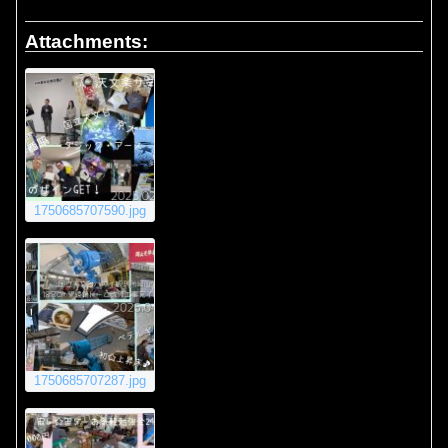
Attachments:
1750685707590.jpg
1750685707287.jpg