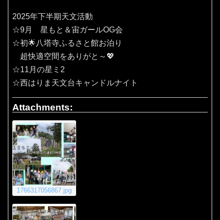
2025年下半期天文活動
☆9月 星もと＆宙ガールOG会
☆初🌟八塔寺ふるさと館お泊り
超快適空間をありがと～💖
☆11月の星ミ2
☆西はりま天文台キャンドルナイト
Attachments:
1766317056867.jpg