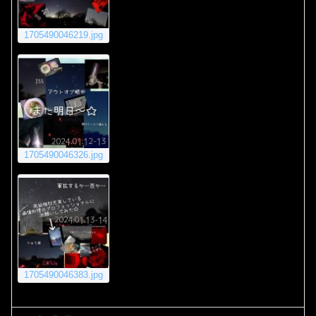
1705490046219.jpg
1705490046326.jpg
1705490046383.jpg