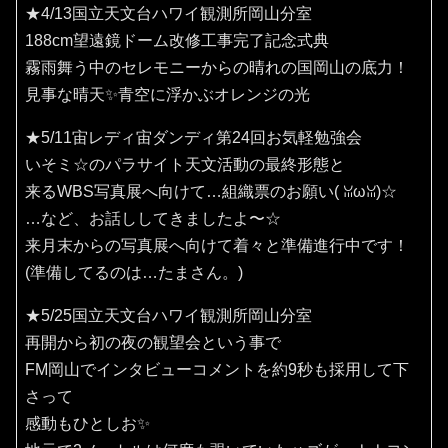
★4/13国立天文台ハワイ観測所岡山分室
188cm望遠鏡ドーム改修工事完了記念式典
霧雨舞う中のセレモニーからの晴れの国岡山の底力！
見事な晴天✨️青空に浮かぶオレンジの光
★5/11宙レディ宙ダンディ第24回お気軽勉強会
いそミ☆のパラサイト天文活動の最終形態と
来るWBS写真展へ向けて…組織票のお願い(⁠ ⁠ꈍ⁠ω⁠ꈍ⁠)☆
…など、お話ししてきましたよ〜☆
来月末からの写真展へ向けて着々と準備進行中です！
(準備してるのは…たまさん。)
★5/25国立天文台ハワイ観測所岡山分室
再開から初の夜の観望会という事で
FM岡山でインタビューコメントを約9秒も採用して下
さって
感動もひとしお✨️