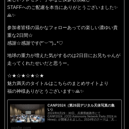
STAFFへのご配慮を本当にありがとうございました✨
🙏✨
参加者皆様の温かなフォローあっての楽しい濃ゆい貴
重な2日間☆
感謝☆感謝です(⁠*⁠˘⁠︶⁠˘⁠*⁠)⁠.⁠｡⁠*⁠♡
地球の重力が増えた気がするのは2日目にお兄ちゃんが
走ってくれたせいだと思うー。
☆★☆★☆★☆★
魅力満天のタイトルはこちらのまとめサイトより
福の神様ありがとうございます✨🙏✨
CANP2024（第26回デジタル天体写真の集
い）
2024年6月29・30日、兵庫県姫路市にて
CANP2024（CCD Astronomy Network Party 2024 in
Himeji）が開催されました。2024年のテーマは「天体
写真マイスタイル ～私のこだわり～」。ハイアマチ...
posfie.com