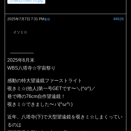
1766317056770.jpg
2025年7月7日 7:31 PM
#8628
返信
イソミ☆
2025年6月末
WBS八塔寺☆宇宙祭り
感動の特大望遠鏡ファーストライト
覗きミ☆(他人)第一号GETです〜＼(^o^)／
巷で噂の76cm自作望遠鏡！
覗きミ☆できました〜♪⁠ ⁠\⁠(⁠^⁠ω⁠^⁠\⁠ ⁠)
近年、八塔寺(下)で大型望遠鏡を覗きミ☆しまくってい
るのは