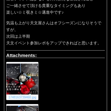
ご一緒させて頂ける貴重なタイミングもあり
楽しい☆ミ覗きミ☆邁進中です♪
気温も上がり天文屋さんはオフシーズンになりそうで
すが、
次回は上半期
天文イベント参加レポをアップできればと思います。
Attachments:
1748163739460.jpg