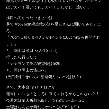
地元で2メートルは何度も覗いていたハズが…ナナヨン
はデカイ！覗いてもデカイ！…しかし、遠い…。。。
浅口へ向かったいきさつは
巷で噂の76cm望遠鏡の話を星友さんに聞いてみたとこ
ろ。
「76cmは知りませんが74インチ(188cm)なら再開され
ます」
と、岡山は浅口へ(人生2回目)
行ったら行ったで…
「ナナヨンで夜の観望会は5/20」
と、再び岡山の浅口へ。
(浅口4回目せいめい望遠鏡リベンジは秋？)
さて、大本命(？)ナナロクが
週末にいつものところに来てくれるかもしれない？！
今週末は晴天祈願✨️🙏✨️いつものホームへGO!
土曜はなんとか晴れてホシ〜(⁠人⁠*⁠´⁠∀⁠｀⁠)⁠｡⁠*ﾟ⁠+