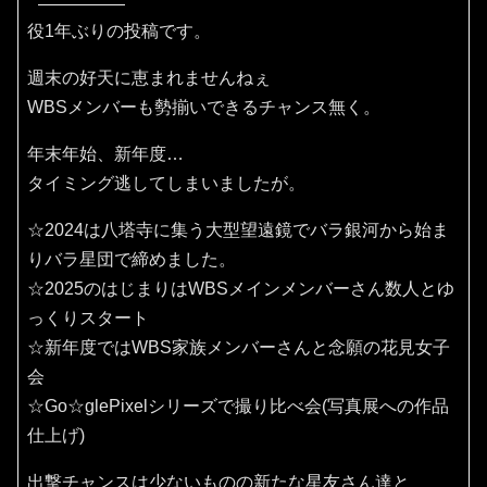
役1年ぶりの投稿です。
週末の好天に恵まれませんねぇ
WBSメンバーも勢揃いできるチャンス無く。
年末年始、新年度…
タイミング逃してしまいましたが。
☆2024は八塔寺に集う大型望遠鏡でバラ銀河から始ま
りバラ星団で締めました。
☆2025のはじまりはWBSメインメンバーさん数人とゆ
っくりスタート
☆新年度ではWBS家族メンバーさんと念願の花見女子
会
☆Go☆glePixelシリーズで撮り比べ会(写真展への作品
仕上げ)
出撃チャンスは少ないものの新たな星友さん達と