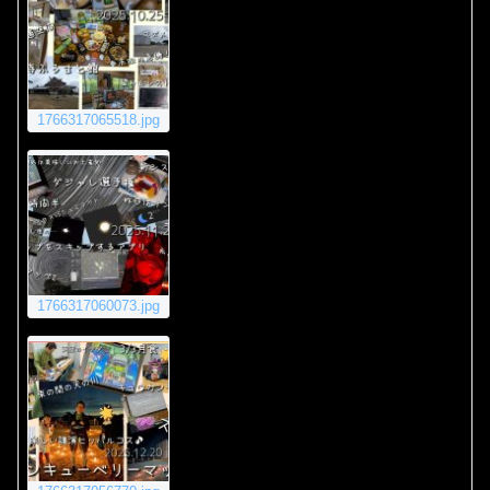
1766317065518.jpg
1766317060073.jpg