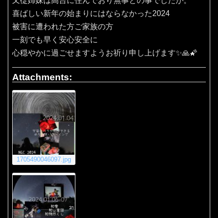
又従姉妹は高台に住んでおり無事との事でしたが。
喜ばしい新年の始まりにはならなかった2024
被害に遭われた方ご家族の方
一刻でも早く安心安全に
心穏やかに過ごせますようお祈り申し上げます✨🙏🌠
Attachments:
1705490046097.jpg