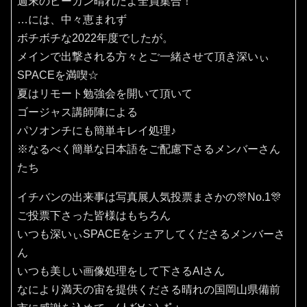
週末のピーカン晴れだよ全員集合！
…には、中々恵まれず
ボチボチな2022年度でしたが。
メインで出撃される方々とご一緒させて頂き深いぃ
SPACEを満喫☆
夏はリモート勉強会を開いて頂いて
ゴージャス講師陣による
パソオンチにも簡単キレイ処理♪
※なるべく簡単な日本語をご配慮下さるメンバーさん
たち
イチバンの出来事は写真展人気投票まさかの🎊No.1🎊
ご投票下さった皆様はもちろん
いつも深いぃSPACEをシェアしてくださるメンバーさ
ん
いつも美しい画像処理をして下さるAIさん
なにより満天の宙を提供くださる晴れの国岡山県備前