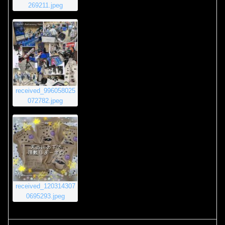
269211.jpeg
received_996058025
072782.jpeg
received_120314307
0695293.jpeg