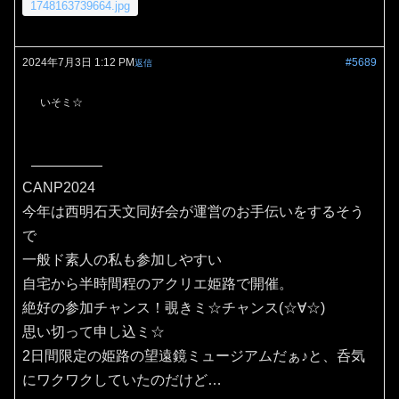
1748163739664.jpg
2024年7月3日 1:12 PM
#5689
返信
いそミ☆
CANP2024
今年は西明石天文同好会が運営のお手伝いをするそう
で
一般ド素人の私も参加しやすい
自宅から半時間程のアクリエ姫路で開催。
絶好の参加チャンス！覗きミ☆チャンス(⁠☆⁠∀☆⁠)
思い切って申し込ミ☆
2日間限定の姫路の望遠鏡ミュージアムだぁ♪と、呑気
にワクワクしていたのだけど…