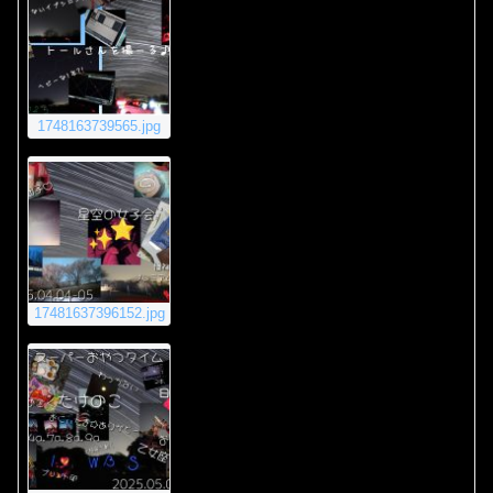
1748163739565.jpg
17481637396152.jpg