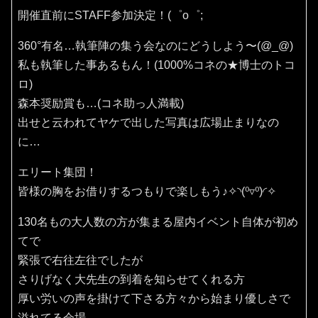
開催直前にSTAFF参加決定！(⁠゜⁠o⁠゜⁠;
360°有名…執筆陣の集う会なのにどうしよう〜(⁠@⁠_⁠@⁠)
私も執筆した事あるもん！(1000%コネの★博士のトコ
ロ)
森本奨励賞も…(コネ助っ人満載)
出せと云われてヤケで出した写真は広場止まりなの
に…
エリート集団！
皆様の胸をお借りするつもりで楽しもう♪✧⁠◝⁠(⁠⁰⁠▿⁠⁰⁠)⁠◜⁠✧
130名もの大人数の方が集まる屋内イベント自体が初め
てで
緊張で右往左往でしたが
さりげなく大先生の到着を知らせてくれる方
厚い労いの声を掛けて下さる方々から始まり優しさで
溢れてる会場