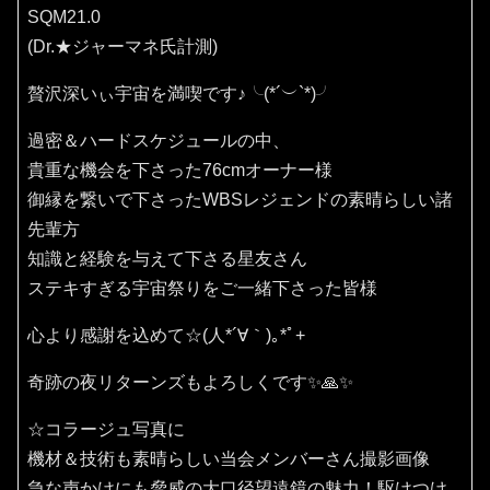
SQM21.0
(Dr.★ジャーマネ氏計測)
贅沢深いぃ宇宙を満喫です♪⁠╰⁠(⁠*⁠´⁠︶⁠`⁠*⁠)⁠╯
過密＆ハードスケジュールの中、
貴重な機会を下さった76cmオーナー様
御縁を繋いで下さったWBSレジェンドの素晴らしい諸
先輩方
知識と経験を与えて下さる星友さん
ステキすぎる宇宙祭りをご一緒下さった皆様
心より感謝を込めて☆(⁠人⁠*⁠´⁠∀⁠｀⁠)⁠｡⁠*ﾟ⁠+
奇跡の夜リターンズもよろしくです✨🙏✨️
☆コラージュ写真に
機材＆技術も素晴らしい当会メンバーさん撮影画像
急な声かけにも脅威の大口径望遠鏡の魅力！駆けつけ