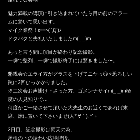
魅力満載の講演に引き込まれていたら目の前のアラー
ムに驚いて思い出す。
マイク業務！ε≡≡ﾍ( ´Д`)ﾉ
ドタバタと失礼いたしましたm(_ _)m
あっと言う間に演目が終わり記念撮影。
一瞬で整列、一瞬で撮影終了には驚きました〜。
懇親会☆エライ方がグラスを下げてニヤっ😏✧恐ろしい
罠に2回ひっかかりました。
※二次会お声掛け下さった方、ゴメンナサイm(_ _)m極
度の人見知りで…
何度かご一緒させて頂いた大先生のお近くであれば末
席、床に置いて下さいませ(⁠人⁠*⁠´⁠∀⁠｀⁠)⁠｡⁠*ﾟ⁠+
2日目、記念撮影は雨天の為、
屋根の下の賑わい広場階段。