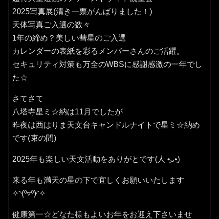
2025写真展(清き一票がんばりました！)
天体写真ご入選の数々
1年の締め？美しい彗星のご入選
カレンダーの表紙を彩るメンバーさんのご活躍。
セキュリティ対策も万全のWBSに感謝感激の一年でし
た☆
さてさて
八塔寺星ミ☆納は11月でしたが
昨夜は西はりま天文台キャンドルナイトで星ミ☆納め
です(束の間)
2025年も楽しい天文活動をありがとです(⁠人⁠ ⁠•͈⁠ᴗ⁠•͈⁠)
来る年も満天の星の下で宜しくお願いいたします
✧⁠◝⁠(⁠⁰⁠▿⁠⁰⁠)⁠◜⁠✧
健康第一☆どなた様もよいお年をお迎え下さいませ