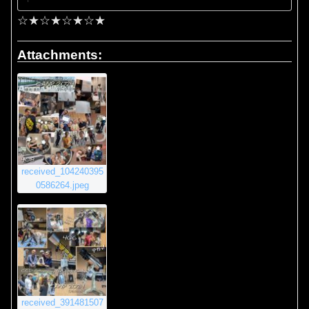
☆★☆★☆★☆★
Attachments:
received_104240395
0586264.jpeg
received_391481507