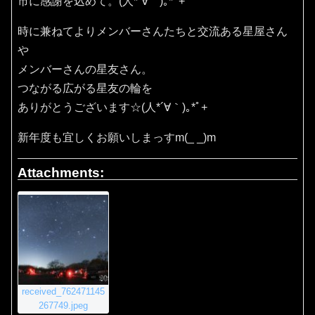
市に感謝を込めて。(⁠人⁠*⁠´⁠∀⁠｀⁠)⁠｡⁠*ﾟ⁠+
時に兼ねてよりメンバーさんたちと交流ある星屋さん
や
メンバーさんの星友さん。
つながる広がる星友の輪を
ありがとうございます☆(⁠人⁠*⁠´⁠∀⁠｀⁠)⁠｡⁠*ﾟ⁠+
新年度も宜しくお願いしまっすm(_ _)m
Attachments:
received_762471145
267749.jpeg