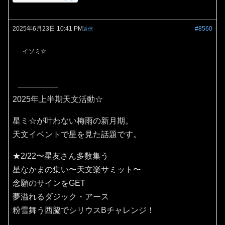
2025年6月23日 10:41 PM
#8560
返信
イソミ☆
2025年上半期天文活動☆
星ミ☆が叶わない梅雨の新月期。
天文イベントで星を見た話題です。
★2/22〜星友さん多数集う
星なかまの集い〜天文楽サミット〜
念願のサインをGET
夢溢れるダジック・アース
粉雪舞う西脇でシリウスBチャレンジ！