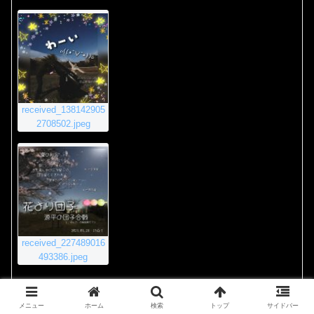
received_138142905
2708502.jpeg
received_227489016
493386.jpeg
2020年11月23日 8:55 PM
#4011
返信
メニュー
ホーム
検索
トップ
サイドバー