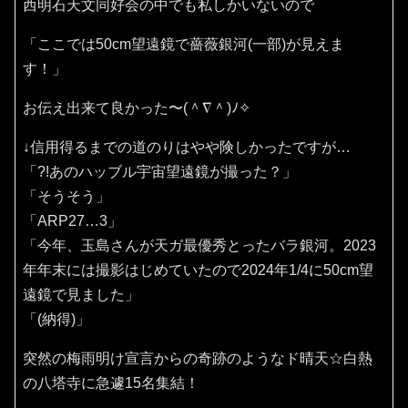
西明石天文同好会の中でも私しかいないので
「ここでは50cm望遠鏡で薔薇銀河(一部)が見えま
す！」
お伝え出来て良かった〜(⁠＾⁠∇⁠＾⁠)⁠ﾉ⁠✧⁠
↓信用得るまでの道のりはやや険しかったですが…
「?!あのハッブル宇宙望遠鏡が撮った？」
「そうそう」
「ARP27…3」
「今年、玉島さんが天ガ最優秀とったバラ銀河。2023
年年末には撮影はじめていたので2024年1/4に50cm望
遠鏡で見ました」
「(納得)」
突然の梅雨明け宣言からの奇跡のようなド晴天☆白熱
の八塔寺に急遽15名集結！