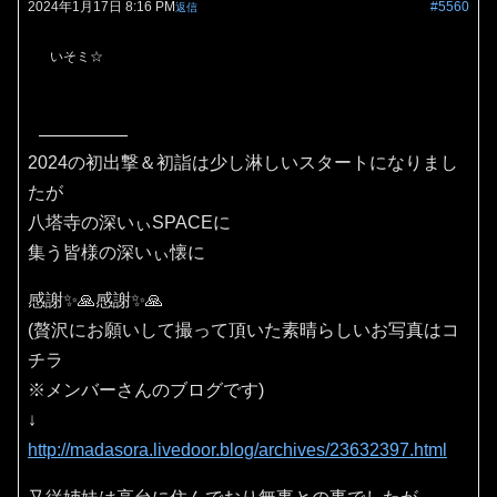
2024年1月17日 8:16 PM
#5560
返信
いそミ☆
2024の初出撃＆初詣は少し淋しいスタートになりまし
たが
八塔寺の深いぃSPACEに
集う皆様の深いぃ懐に
感謝✨🙏感謝✨🙏
(贅沢にお願いして撮って頂いた素晴らしいお写真はコ
チラ
※メンバーさんのブログです)
↓
http://madasora.livedoor.blog/archives/23632397.html