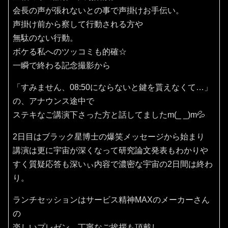
会長の声が張れないとの事で声掛けお手伝い。
声掛け前から察して行動される方や
無駄のない行動。
ボケる私へのツッコミも的確☆
一瞬で終わる記念撮影から
「すみません、08:50にならないと鍵を貰えなくて…」
の、アナウンス途中で
ステキなご講演下さった方と話してましたm(_ _)m💦
2日目はブラック星博士の爆笑メッセージから始まり
講演は更に宇宙が深くなって研究論文発表もわかりや
すく質疑応答も深いぃ内容で濃密な宇宙の2日間は終わ
り。
ランチセッションはサービス精神MAXのメーカーさん
の
楽しいプレゼン、丁寧なご挨拶も頂戴し