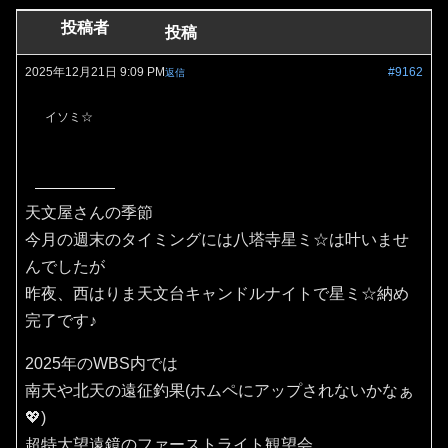
投稿者
投稿
2025年12月21日 9:09 PM
#9162
返信
イソミ☆
天文屋さんの季節
今月の週末のタイミングには八塔寺星ミ☆は叶いませ
んでしたが
昨夜、西はりま天文台キャンドルナイトで星ミ☆納め
完了です♪
2025年のWBS内では
南天や北天の遠征釣果(ホムペにアップされないかなぁ
💖)
超特大望遠鏡のファーストライト観望会