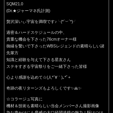
SQM21.0
(Dr.★ジャーマネ氏計測)
贅沢深いぃ宇宙を満喫です♪⁠╰⁠(⁠*⁠´⁠︶⁠`⁠*⁠)⁠╯
過密＆ハードスケジュールの中、
貴重な機会を下さった76cmオーナー様
御縁を繋いで下さったWBSレジェンドの素晴らしい諸
先輩方
知識と経験を与えて下さる星友さん
ステキすぎる宇宙祭りをご一緒下さった皆様
心より感謝を込めて☆(⁠人⁠*⁠´⁠∀⁠｀⁠)⁠｡⁠*ﾟ⁠+
奇跡の夜リターンズもよろしくです✨🙏✨️
☆コラージュ写真に
機材＆技術も素晴らしい当会メンバーさん撮影画像
急な声かけにも脅威の大口径望遠鏡の魅力！駆けつけ