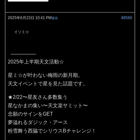
2025年6月23日 10:41 PM
#8560
返信
イソミ☆
2025年上半期天文活動☆
星ミ☆が叶わない梅雨の新月期。
天文イベントで星を見た話題です。
★2/22〜星友さん多数集う
星なかまの集い〜天文楽サミット〜
念願のサインをGET
夢溢れるダジック・アース
粉雪舞う西脇でシリウスBチャレンジ！