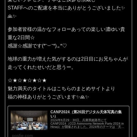
STAFFへのご配慮を本当にありがとうございました✨
🙏✨
参加者皆様の温かなフォローあっての楽しい濃ゆい貴
重な2日間☆
感謝☆感謝です(⁠*⁠˘⁠︶⁠˘⁠*⁠)⁠.⁠｡⁠*⁠♡
地球の重力が増えた気がするのは2日目にお兄ちゃんが
走ってくれたせいだと思うー。
☆★☆★☆★☆★
魅力満天のタイトルはこちらのまとめサイトより
福の神様ありがとうございます✨🙏✨
CANP2024（第26回デジタル天体写真の集
い）
2024年6月29・30日、兵庫県姫路市にて
CANP2024（CCD Astronomy Network Party 2024 in
Himeji）が開催されました。2024年のテーマは「天体
写真マイスタイル ～私のこだわり～」。ハイアマチ...
posfie.com