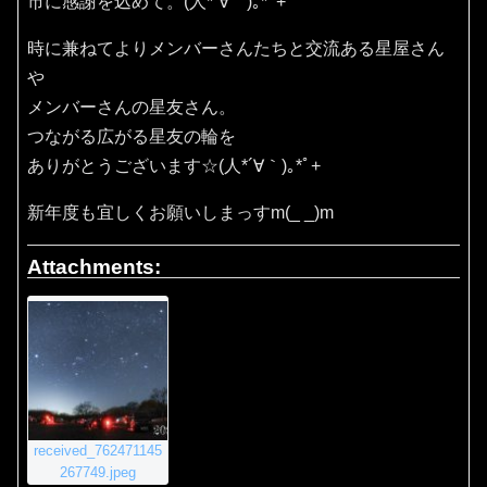
市に感謝を込めて。(⁠人⁠*⁠´⁠∀⁠｀⁠)⁠｡⁠*ﾟ⁠+
時に兼ねてよりメンバーさんたちと交流ある星屋さん
や
メンバーさんの星友さん。
つながる広がる星友の輪を
ありがとうございます☆(⁠人⁠*⁠´⁠∀⁠｀⁠)⁠｡⁠*ﾟ⁠+
新年度も宜しくお願いしまっすm(_ _)m
Attachments:
received_762471145
267749.jpeg