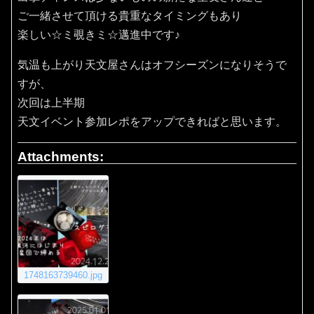
ご一緒させて頂ける貴重なタイミングもあり
楽しい☆ミ覗きミ☆邁進中です♪
気温も上がり天文屋さんはオフシーズンになりそうで
すが、
次回は上半期
天文イベント参加レポをアップできればと思います。
Attachments:
1748163739460.jpg