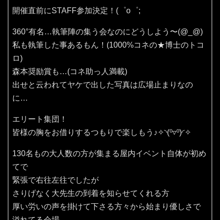
開催直前にSTAFF参加決定！(⁠゜⁠o⁠゜⁠;
360°有名…執筆陣の集う会なのにどうしよう〜(⁠@⁠_⁠@⁠)
私も執筆した事あるもん！(1000%コネの★博士のトコ
ロ)
森本奨励賞も…(コネ助っ人満載)
出せと云われてヤケで出した写真は広場止まりなの
に…
エリート集団！
皆様の胸をお借りするつもりで楽しもう♪✧⁠◝⁠(⁠⁰⁠▿⁠⁰⁠)⁠◜⁠✧
130名もの大人数の方が集まる屋内イベント自体が初め
てで
緊張で右往左往でしたが
さりげなく大先生の到着を知らせてくれる方
厚い労いの声を掛けて下さる方々から始まり優しさで
溢れてる会場