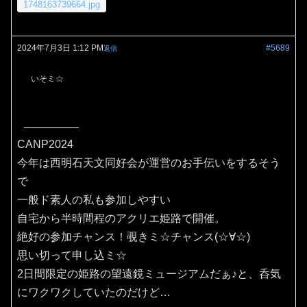
1748163739664.jpg
2024年7月3日 1:12 PM
#5689
返信
いそミ☆
CANP2024
今年は西明石天文同好会が運営のお手伝いをするそう
で
一般ド素人の私も参加しやすい
自宅から半時間程のアクリエ姫路で開催。
絶好の参加チャンス！覗きミ☆チャンス(⁠☆⁠∀☆⁠)
思い切って申し込ミ☆
2日間限定の姫路の望遠鏡ミュージアムだぁ♪と、呑気
にワクワクしていたのだけど…