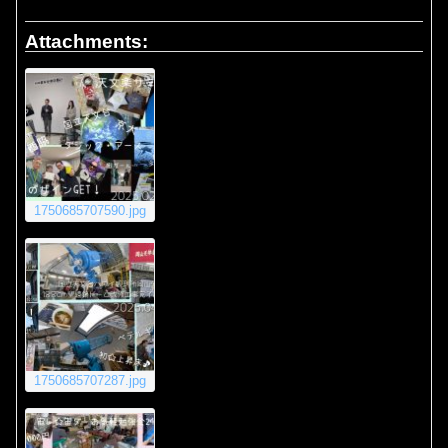
Attachments:
1750685707590.jpg
1750685707287.jpg