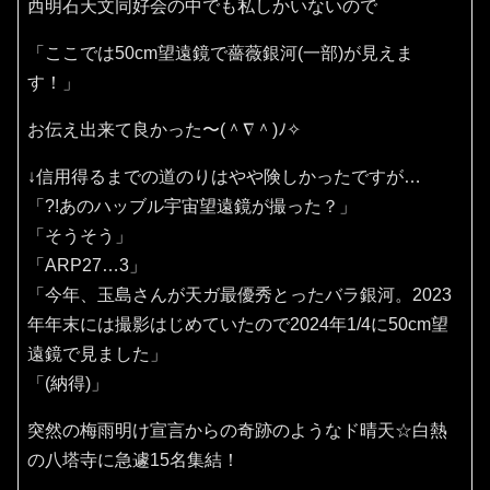
西明石天文同好会の中でも私しかいないので
「ここでは50cm望遠鏡で薔薇銀河(一部)が見えま
す！」
お伝え出来て良かった〜(⁠＾⁠∇⁠＾⁠)⁠ﾉ⁠✧⁠
↓信用得るまでの道のりはやや険しかったですが…
「?!あのハッブル宇宙望遠鏡が撮った？」
「そうそう」
「ARP27…3」
「今年、玉島さんが天ガ最優秀とったバラ銀河。2023
年年末には撮影はじめていたので2024年1/4に50cm望
遠鏡で見ました」
「(納得)」
突然の梅雨明け宣言からの奇跡のようなド晴天☆白熱
の八塔寺に急遽15名集結！