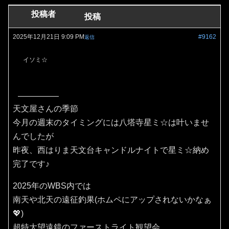
投稿者
投稿
2025年12月21日 9:09 PM
#9162
返信
イソミ☆
天文屋さんの季節
今月の週末のタイミングには八塔寺星ミ☆は叶いませ
んでしたが
昨夜、西はりま天文台キャンドルナイトで星ミ☆納め
完了です♪
2025年のWBS内では
南天や北天の遠征釣果(ホムペにアップされないかなぁ
💖)
超特大望遠鏡のファーストライト観望会