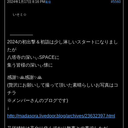
2024年1月17日 8:16 PM
#5560
返信
いそミ☆
2024の初出撃＆初詣は少し淋しいスタートになりまし
たが
八塔寺の深いぃSPACEに
集う皆様の深いぃ懐に
感謝✨🙏感謝✨🙏
(贅沢にお願いして撮って頂いた素晴らしいお写真はコ
チラ
※メンバーさんのブログです)
↓
http://madasora.livedoor.blog/archives/23632397.html