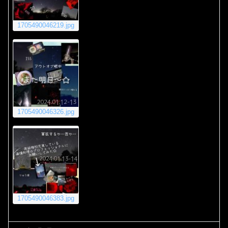
1705490046219.jpg
1705490046326.jpg
1705490046383.jpg