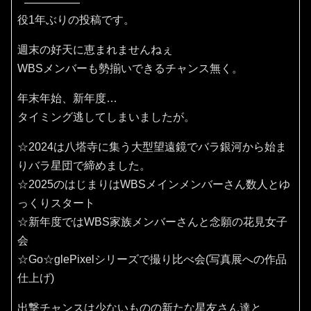
役1年ぶりの投稿です。
週末の好天に恵まれませんねぇ
WBSメンバーも勢揃いできるチャンス無く。
年末年始、新年度…
タイミング逃してしまいましたが。
☆2024は八塔寺に集う大型望遠鏡でバラ銀河から始ま
りバラ星団で締めました。
☆2025のはじまりはWBSメインメンバーさん数人とゆ
っくりスタート
☆新年度ではWBS家族メンバーさんと念願の花見女子
会
☆Go☆glePixelシリーズで撮り比べ会(写真展への作品
仕上げ)
出撃チャンスは少ないものの新たな星友さん達と