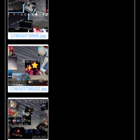
1748163739565.jpg
17481637396152.jpg