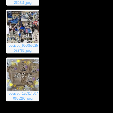
269211.jpeg
received_996058025
072782.jpeg
received_120314307
0695293.jpeg