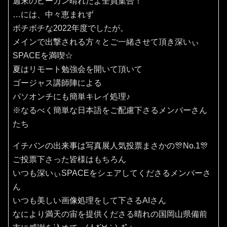
週末のピーカン晴れだよ全員集合！
…には、中々恵まれず
ボチボチな2022年度でしたが。
メインで出撃される方々とご一緒させて頂き深いぃ
SPACEを満喫☆
夏はリモート勉強会を開いて頂いて
ゴージャス講師陣による
パソオンチにも簡単キレイ処理♪
※なるべく簡単な日本語をご配慮下さるメンバーさん
たち
イチバンの出来事は写真展人気投票まさかの🎊No.1🎊
ご投票下さった皆様はもちろん
いつも深いぃSPACEをシェアしてくださるメンバーさ
ん
いつも美しい画像処理をして下さるAIさん
なにより満天の宙を提供くださる晴れの国岡山県備前