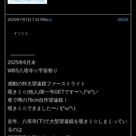
1766317056770.jpg
2025年7月7日 7:31 PM
#8628
返信
イソミ☆
2025年6月末
WBS八塔寺☆宇宙祭り
感動の特大望遠鏡ファーストライト
覗きミ☆(他人)第一号GETです〜＼(^o^)／
巷で噂の76cm自作望遠鏡！
覗きミ☆できました〜♪⁠ ⁠\⁠(⁠^⁠ω⁠^⁠\⁠ ⁠)
近年、八塔寺(下)で大型望遠鏡を覗きミ☆しまくってい
るのは