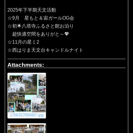
2025年下半期天文活動
☆9月 星もと＆宙ガールOG会
☆初🌟八塔寺ふるさと館お泊り
超快適空間をありがと～💖
☆11月の星ミ2
☆西はりま天文台キャンドルナイト
Attachments:
1766317056867.jpg