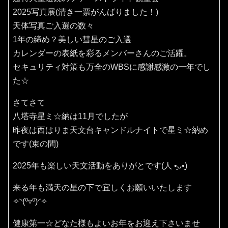
2025写真展(清き一票がんばりました！)
天体写真ご入選の数々
1年の締め？美しい彗星のご入選
カレンダーの表紙を彩るメンバーさんのご活躍。
セキュリティ対策も万全のWBSに感謝感激の一年でし
た☆
さてさて
八塔寺星ミ☆納は11月でしたが
昨夜は西はりま天文台キャンドルナイトで星ミ☆納め
です(束の間)
2025年も楽しい天文活動をありがとです(⁠人⁠ ⁠•͈⁠ᴗ⁠•͈⁠)
来る年も満天の星の下で宜しくお願いいたします
✧⁠◝⁠(⁠⁰⁠▿⁠⁰⁠)⁠◜⁠✧
健康第一☆どなた様もよいお年をお迎え下さいませ