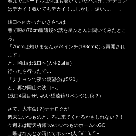
地元で2メートルは何度も覗いていたハズが…ナナヨン
はデカイ！覗いてもデカイ！…しかし、遠い…。。。
浅口へ向かったいきさつは
巷で噂の76cm望遠鏡の話を星友さんに聞いてみたとこ
ろ。
「76cmは知りませんが74インチ(188cm)なら再開され
ます」
と、岡山は浅口へ(人生2回目)
行ったら行ったで…
「ナナヨンで夜の観望会は5/20」
と、再び岡山の浅口へ。
(浅口4回目せいめい望遠鏡リベンジは秋？)
さて、大本命(？)ナナロクが
週末にいつものところに来てくれるかもしれない？！
今週末は晴天祈願✨️🙏✨️いつものホームへGO!
土曜はなんとか晴れてホシ〜(⁠人⁠*⁠´⁠∀⁠｀⁠)⁠｡⁠*ﾟ⁠+