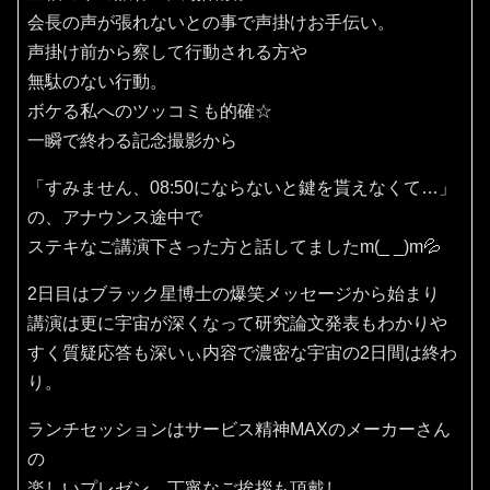
会長の声が張れないとの事で声掛けお手伝い。
声掛け前から察して行動される方や
無駄のない行動。
ボケる私へのツッコミも的確☆
一瞬で終わる記念撮影から
「すみません、08:50にならないと鍵を貰えなくて…」
の、アナウンス途中で
ステキなご講演下さった方と話してましたm(_ _)m💦
2日目はブラック星博士の爆笑メッセージから始まり
講演は更に宇宙が深くなって研究論文発表もわかりや
すく質疑応答も深いぃ内容で濃密な宇宙の2日間は終わ
り。
ランチセッションはサービス精神MAXのメーカーさん
の
楽しいプレゼン、丁寧なご挨拶も頂戴し