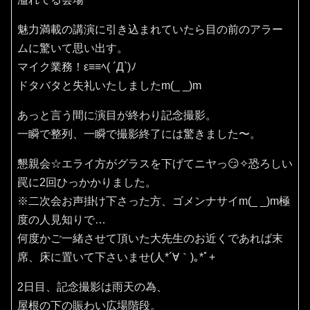
魅力満載の講演に引き込まれていたら目の前のアラー
ムに驚いて思い出す。
マイク業務！ε≡≡ﾍ( ´Д`)ﾉ
ドタバタと失礼いたしましたm(_ _)m
あっと言う間に演目が終わり記念撮影。
一瞬で整列、一瞬で撮影終了には驚きました〜。
懇親会☆エライ方がグラスを下げてニヤっ😏✧恐ろしい
罠に2回ひっかかりました。
※二次会お声掛け下さった方、ゴメンナサイm(_ _)m極
度の人見知りで…
何度かご一緒させて頂いた大先生のお近くであれば末
席、床に置いて下さいませ(⁠人⁠*⁠´⁠∀⁠｀⁠)⁠｡⁠*ﾟ⁠+
2日目、記念撮影は雨天の為、
屋根の下の賑わい広場階段。