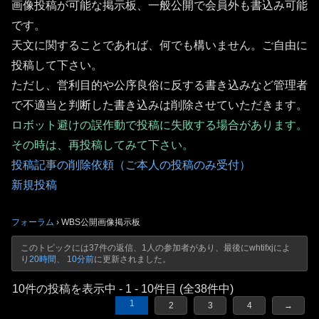
画像投稿が可能な掲示板、一般公開で会員外も書込み可能
です。
天文に関することであれば、何でも構いません。ご自由に
投稿して下さい。
ただし、営利目的や公序良俗に反する書き込みなど管理者
で不適当と判断した書き込みは削除させていただきます。
ロボット避けの誤作動で投稿に失敗する場合があります。
その時は、再投稿してみて下さい。
投稿記事の削除依頼（ご本人の投稿のみ受付）
新規投稿
フォーラム
›
WBS公開画像掲示板
このトピックには37件の返信、1人の参加者があり、最後に
whtifxj
によ
り
20時間、 10分前
に更新されました。
10件の投稿を表示中 - 1 - 10件目 (全38件中)
1
2
3
4
→