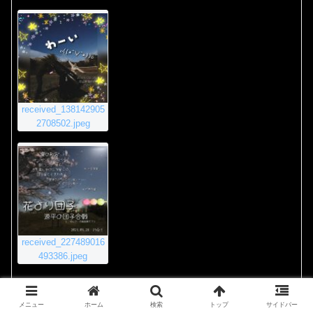
received_138142905
2708502.jpeg
received_227489016
493386.jpeg
2020年11月23日 8:55 PM
#4011
返信
メニュー
ホーム
検索
トップ
サイドバー