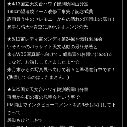
★4/13国立天文台ハワイ観測所岡山分室
188cm望遠鏡ドーム改修工事完了記念式典
霧雨舞う中のセレモニーからの晴れの国岡山の底力！
見事な晴天✨️青空に浮かぶオレンジの光
★5/11宙レディ宙ダンディ第24回お気軽勉強会
いそミ☆のパラサイト天文活動の最終形態と
来るWBS写真展へ向けて…組織票のお願い(⁠ ⁠ꈍ⁠ω⁠ꈍ⁠)☆
…など、お話ししてきましたよ〜☆
来月末からの写真展へ向けて着々と準備進行中です！
(準備してるのは…たまさん。)
★5/25国立天文台ハワイ観測所岡山分室
再開から初の夜の観望会という事で
FM岡山でインタビューコメントを約9秒も採用して下
さって
感動もひとしお✨️