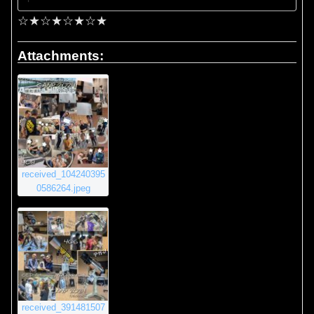
☆★☆★☆★☆★
Attachments:
received_104240395
0586264.jpeg
received_391481507