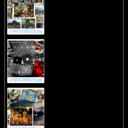
1766317065518.jpg
1766317060073.jpg