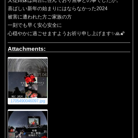
又従姉妹は高台に住んでおり無事との事でしたが。
喜ばしい新年の始まりにはならなかった2024
被害に遭われた方ご家族の方
一刻でも早く安心安全に
心穏やかに過ごせますようお祈り申し上げます✨🙏🌠
Attachments:
1705490046097.jpg