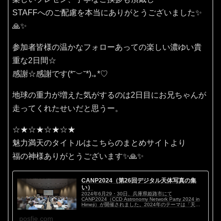
STAFFへのご配慮を本当にありがとうございました✨
🙏✨
参加者皆様の温かなフォローあっての楽しい濃ゆい貴
重な2日間☆
感謝☆感謝です(⁠*⁠˘⁠︶⁠˘⁠*⁠)⁠.⁠｡⁠*⁠♡
地球の重力が増えた気がするのは2日目にお兄ちゃんが
走ってくれたせいだと思うー。
☆★☆★☆★☆★
魅力満天のタイトルはこちらのまとめサイトより
福の神様ありがとうございます✨🙏✨
CANP2024（第26回デジタル天体写真の集
い）
2024年6月29・30日、兵庫県姫路市にて
CANP2024（CCD Astronomy Network Party 2024 in
Himeji）が開催されました。2024年のテーマは「天体
写真マイスタイル ～私のこだわり～」。ハイアマチ...
posfie.com