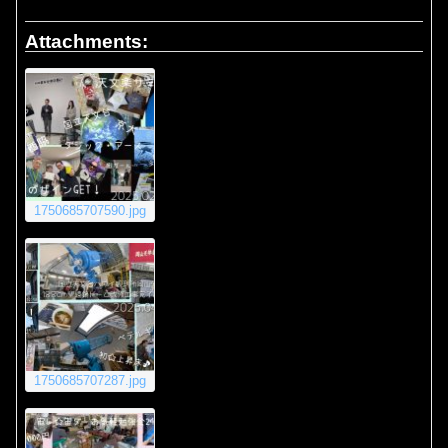
Attachments:
1750685707590.jpg
1750685707287.jpg