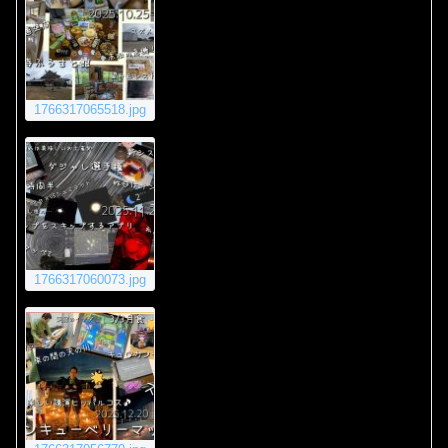
1766317065518.jpg
1766317060073.jpg