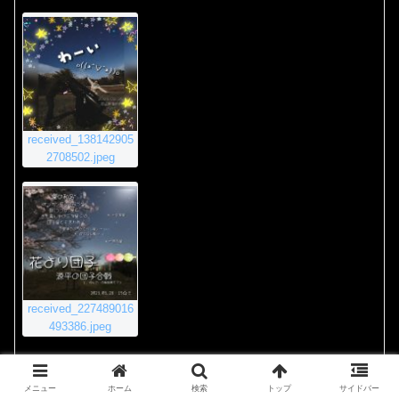
received_138142905
2708502.jpeg
received_227489016
493386.jpeg
2020年11月23日 8:55 PM
#4011
返信
メニュー
ホーム
検索
トップ
サイドバー