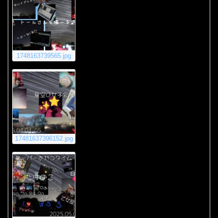
1748163739565.jpg
17481637396152.jpg