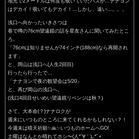
地元で2メートルは何度も覗いていたハズが…ナナヨン
はデカイ！覗いてもデカイ！…しかし、遠い…。。。
浅口へ向かったいきさつは
巷で噂の76cm望遠鏡の話を星友さんに聞いてみたとこ
ろ。
「76cmは知りませんが74インチ(188cm)なら再開され
ます」
と、岡山は浅口へ(人生2回目)
行ったら行ったで…
「ナナヨンで夜の観望会は5/20」
と、再び岡山の浅口へ。
(浅口4回目せいめい望遠鏡リベンジは秋？)
さて、大本命(？)ナナロクが
週末にいつものところに来てくれるかもしれない？！
今週末は晴天祈願✨️🙏✨️いつものホームへGO!
土曜はなんとか晴れてホシ〜(⁠人⁠*⁠´⁠∀⁠｀⁠)⁠｡⁠*ﾟ⁠+