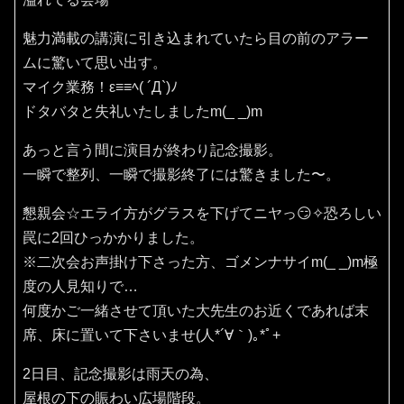
魅力満載の講演に引き込まれていたら目の前のアラー
ムに驚いて思い出す。
マイク業務！ε≡≡ﾍ( ´Д`)ﾉ
ドタバタと失礼いたしましたm(_ _)m
あっと言う間に演目が終わり記念撮影。
一瞬で整列、一瞬で撮影終了には驚きました〜。
懇親会☆エライ方がグラスを下げてニヤっ😏✧恐ろしい
罠に2回ひっかかりました。
※二次会お声掛け下さった方、ゴメンナサイm(_ _)m極
度の人見知りで…
何度かご一緒させて頂いた大先生のお近くであれば末
席、床に置いて下さいませ(⁠人⁠*⁠´⁠∀⁠｀⁠)⁠｡⁠*ﾟ⁠+
2日目、記念撮影は雨天の為、
屋根の下の賑わい広場階段。