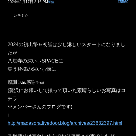
2024年1月17日 8:16 PM
#5560
返信
いそミ☆
2024の初出撃＆初詣は少し淋しいスタートになりまし
たが
八塔寺の深いぃSPACEに
集う皆様の深いぃ懐に
感謝✨🙏感謝✨🙏
(贅沢にお願いして撮って頂いた素晴らしいお写真はコ
チラ
※メンバーさんのブログです)
↓
http://madasora.livedoor.blog/archives/23632397.html