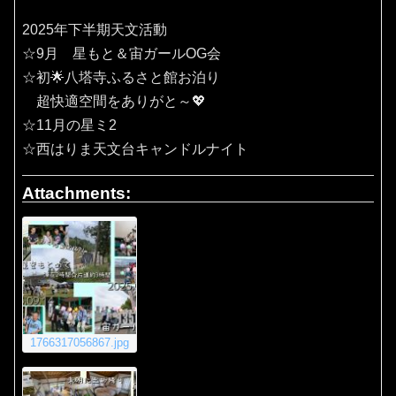
2025年下半期天文活動
☆9月 星もと＆宙ガールOG会
☆初🌟八塔寺ふるさと館お泊り
超快適空間をありがと～💖
☆11月の星ミ2
☆西はりま天文台キャンドルナイト
Attachments:
1766317056867.jpg