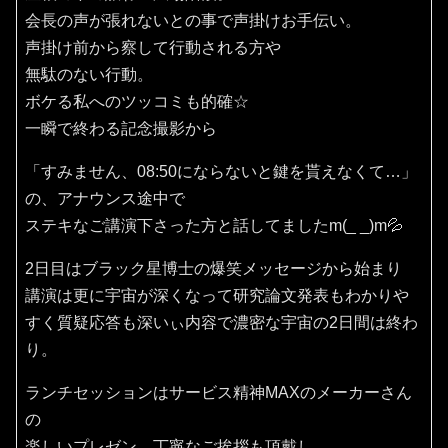
会長の声が張れないとの事で声掛けお手伝い。
声掛け前から察して行動される方や
無駄のない行動。
ボケる私へのツッコミも的確☆
一瞬で終わる記念撮影から
「すみません、08:50にならないと鍵を貰えなくて…」
の、アナウンス途中で
ステキなご講演下さった方と話してましたm(_ _)m💦
2日目はブラック星博士の爆笑メッセージから始まり
講演は更に宇宙が深くなって研究論文発表もわかりや
すく質疑応答も深いぃ内容で濃密な宇宙の2日間は終わ
り。
ランチセッションはサービス精神MAXのメーカーさん
の
楽しいプレゼン、丁寧なご挨拶も頂戴し