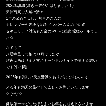
2025写真展(清き一票がんばりました！)
天体写真ご入選の数々
1年の締め？美しい彗星のご入選
カレンダーの表紙を彩るメンバーさんのご活躍。
セキュリティ対策も万全のWBSに感謝感激の一年でし
た☆
さてさて
八塔寺星ミ☆納は11月でしたが
昨夜は西はりま天文台キャンドルナイトで星ミ☆納め
です(束の間)
2025年も楽しい天文活動をありがとです(⁠人⁠ ⁠•͈⁠ᴗ⁠•͈⁠)
来る年も満天の星の下で宜しくお願いいたします
✧⁠◝⁠(⁠⁰⁠▿⁠⁰⁠)⁠◜⁠✧
健康第一☆どなた様もよいお年をお迎え下さいませ