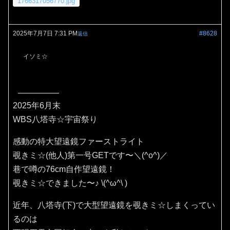
1766317056770.jpg
2025年7月7日 7:31 PM
#8628
返信
イソミ☆
2025年6月末
WBS八塔寺☆宇宙祭り
感動の特大望遠鏡ファーストライト
覗きミ☆(他人)第一号GETです〜＼(^o^)／
巷で噂の76cm自作望遠鏡！
覗きミ☆できました〜♪⁠ ⁠\⁠(⁠^⁠ω⁠^⁠\⁠ ⁠)
近年、八塔寺(下)で大型望遠鏡を覗きミ☆しまくってい
るのは