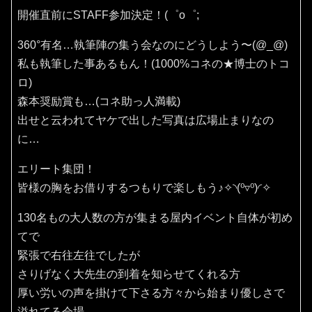
開催直前にSTAFF参加決定！(⁠゜⁠o⁠゜⁠;
360°有名…執筆陣の集う会なのにどうしよう〜(⁠@⁠_⁠@⁠)
私も執筆した事あるもん！(1000%コネの★博士のトコ
ロ)
森本奨励賞も…(コネ助っ人満載)
出せと云われてヤケで出した写真は広場止まりなの
に…
エリート集団！
皆様の胸をお借りするつもりで楽しもう♪✧⁠◝⁠(⁠⁰⁠▿⁠⁰⁠)⁠◜⁠✧
130名もの大人数の方が集まる屋内イベント自体が初め
てで
緊張で右往左往でしたが
さりげなく大先生の到着を知らせてくれる方
厚い労いの声を掛けて下さる方々から始まり優しさで
溢れてる会場