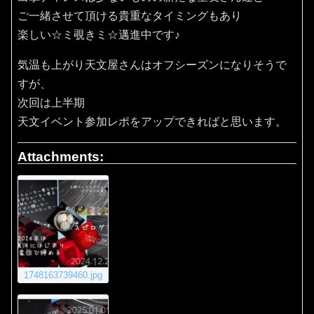
ご一緒させて頂ける貴重なタイミングもあり
楽しい☆ミ覗きミ☆邁進中です♪
気温も上がり天文屋さんはオフシーズンになりそうで
すが、
次回は上半期
天文イベント参加レポをアップできればと思います。
Attachments:
1748163739460.jpg