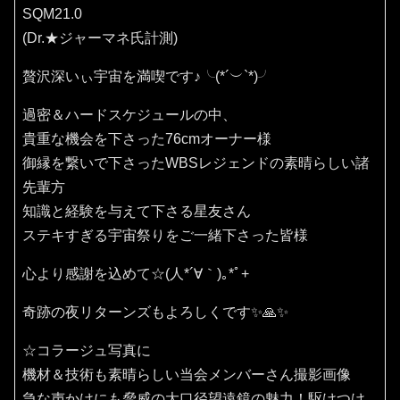
SQM21.0
(Dr.★ジャーマネ氏計測)
贅沢深いぃ宇宙を満喫です♪⁠╰⁠(⁠*⁠´⁠︶⁠`⁠*⁠)⁠╯
過密＆ハードスケジュールの中、
貴重な機会を下さった76cmオーナー様
御縁を繋いで下さったWBSレジェンドの素晴らしい諸
先輩方
知識と経験を与えて下さる星友さん
ステキすぎる宇宙祭りをご一緒下さった皆様
心より感謝を込めて☆(⁠人⁠*⁠´⁠∀⁠｀⁠)⁠｡⁠*ﾟ⁠+
奇跡の夜リターンズもよろしくです✨🙏✨️
☆コラージュ写真に
機材＆技術も素晴らしい当会メンバーさん撮影画像
急な声かけにも脅威の大口径望遠鏡の魅力！駆けつけ