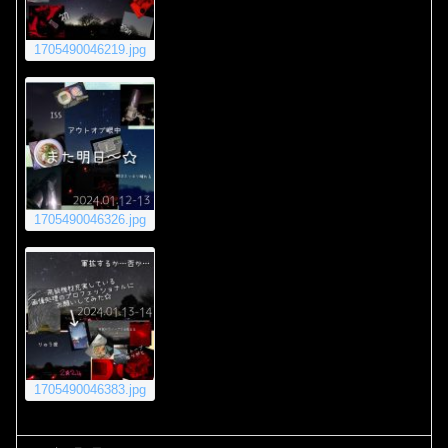
1705490046219.jpg
1705490046326.jpg
1705490046383.jpg