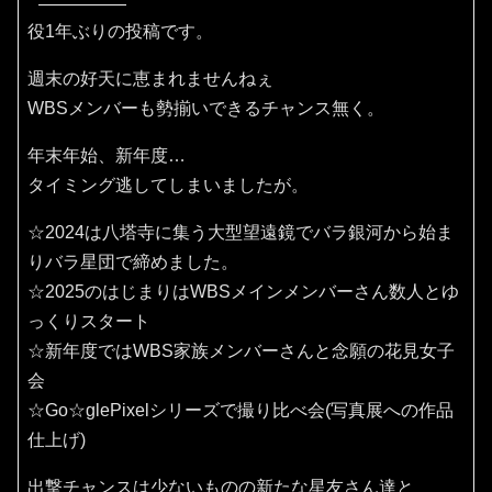
役1年ぶりの投稿です。
週末の好天に恵まれませんねぇ
WBSメンバーも勢揃いできるチャンス無く。
年末年始、新年度…
タイミング逃してしまいましたが。
☆2024は八塔寺に集う大型望遠鏡でバラ銀河から始ま
りバラ星団で締めました。
☆2025のはじまりはWBSメインメンバーさん数人とゆ
っくりスタート
☆新年度ではWBS家族メンバーさんと念願の花見女子
会
☆Go☆glePixelシリーズで撮り比べ会(写真展への作品
仕上げ)
出撃チャンスは少ないものの新たな星友さん達と