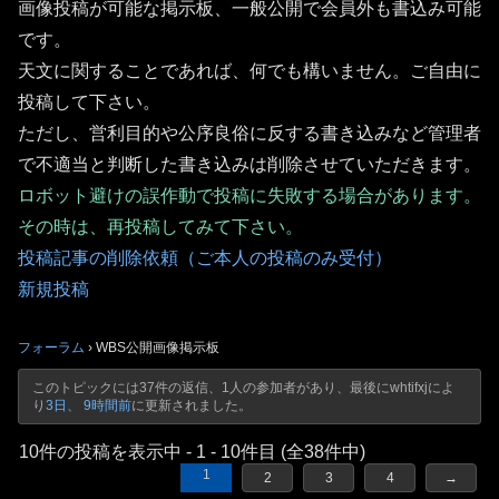
画像投稿が可能な掲示板、一般公開で会員外も書込み可能
です。
天文に関することであれば、何でも構いません。ご自由に
投稿して下さい。
ただし、営利目的や公序良俗に反する書き込みなど管理者
で不適当と判断した書き込みは削除させていただきます。
ロボット避けの誤作動で投稿に失敗する場合があります。
その時は、再投稿してみて下さい。
投稿記事の削除依頼（ご本人の投稿のみ受付）
新規投稿
フォーラム
›
WBS公開画像掲示板
このトピックには37件の返信、1人の参加者があり、最後に
whtifxj
によ
り
3日、 9時間前
に更新されました。
10件の投稿を表示中 - 1 - 10件目 (全38件中)
1
2
3
4
→