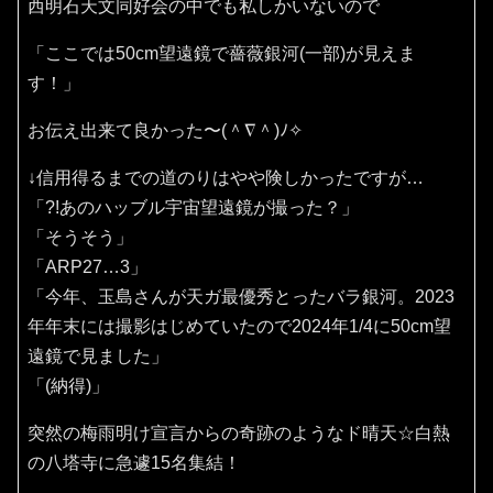
西明石天文同好会の中でも私しかいないので
「ここでは50cm望遠鏡で薔薇銀河(一部)が見えま
す！」
お伝え出来て良かった〜(⁠＾⁠∇⁠＾⁠)⁠ﾉ⁠✧⁠
↓信用得るまでの道のりはやや険しかったですが…
「?!あのハッブル宇宙望遠鏡が撮った？」
「そうそう」
「ARP27…3」
「今年、玉島さんが天ガ最優秀とったバラ銀河。2023
年年末には撮影はじめていたので2024年1/4に50cm望
遠鏡で見ました」
「(納得)」
突然の梅雨明け宣言からの奇跡のようなド晴天☆白熱
の八塔寺に急遽15名集結！