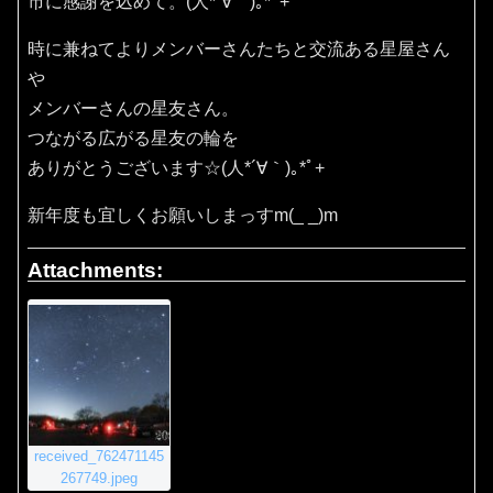
市に感謝を込めて。(⁠人⁠*⁠´⁠∀⁠｀⁠)⁠｡⁠*ﾟ⁠+
時に兼ねてよりメンバーさんたちと交流ある星屋さん
や
メンバーさんの星友さん。
つながる広がる星友の輪を
ありがとうございます☆(⁠人⁠*⁠´⁠∀⁠｀⁠)⁠｡⁠*ﾟ⁠+
新年度も宜しくお願いしまっすm(_ _)m
Attachments:
received_762471145
267749.jpeg