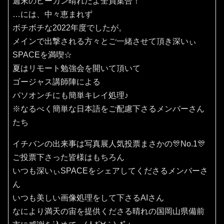
週末のピーカン晴れだよ全員集合！
…には、中々恵まれず
ボチボチな2022年度でしたが。
メインで出撃される方々とご一緒させて頂き深いぃ
SPACEを満喫☆
夏はリモート勉強会を開いて頂いて
ゴージャス講師陣による
パソオンチにも簡単キレイ処理♪
※なるべく簡単な日本語をご配慮下さるメンバーさん
たち
イチバンの出来事は写真展人気投票まさかの🎊No.1🎊
ご投票下さった皆様はもちろん
いつも深いぃSPACEをシェアしてくださるメンバーさ
ん
いつも美しい画像処理をして下さるAIさん
なにより満天の宙を提供くださる晴れの国岡山県備前