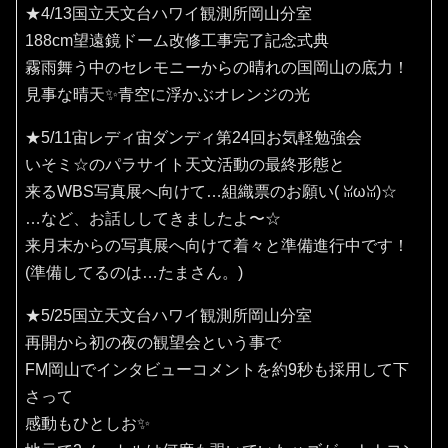
★4/13国立天文台ハワイ観測所岡山分室
188cm望遠鏡ドーム改修工事完了記念式典
霧雨舞う中のセレモニーからの晴れの国岡山の底力！
見事な晴天✨️青空に浮かぶオレンジの光
★5/11宙レディ宙ダンディ第24回お気軽勉強会
いそミ☆のパラサイト天文活動の最終形態と
来るWBS写真展へ向けて…組織票のお願い(⁠ ⁠ꈍ⁠ω⁠ꈍ⁠)☆
…など、お話ししてきましたよ〜☆
来月末からの写真展へ向けて着々と準備進行中です！
(準備してるのは…たまさん。)
★5/25国立天文台ハワイ観測所岡山分室
再開から初の夜の観望会という事で
FM岡山でインタビューコメントを約9秒も採用して下
さって
感動もひとしお✨️