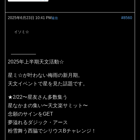
2025年6月23日 10:41 PM
#8560
返信
イソミ☆
2025年上半期天文活動☆
星ミ☆が叶わない梅雨の新月期。
天文イベントで星を見た話題です。
★2/22〜星友さん多数集う
星なかまの集い〜天文楽サミット〜
念願のサインをGET
夢溢れるダジック・アース
粉雪舞う西脇でシリウスBチャレンジ！