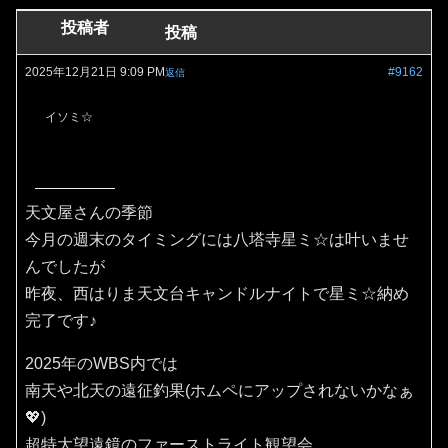
投稿者
投稿
2025年12月21日 9:09 PM
#9162
返信
イソミ☆
天文屋さんの季節
今月の週末のタイミングには八塔寺星ミ☆は叶いませ
んでしたが
昨夜、西はりま天文台キャンドルナイトで星ミ☆納め
完了です♪
2025年のWBS内では
南天や北天の遠征釣果(ホムペにアップされないかなぁ
💖)
超特大望遠鏡のファーストライト観望会