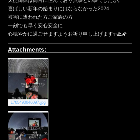
又従姉妹は高台に住んでおり無事との事でしたが。
喜ばしい新年の始まりにはならなかった2024
被害に遭われた方ご家族の方
一刻でも早く安心安全に
心穏やかに過ごせますようお祈り申し上げます✨🙏🌠
Attachments:
1705490046097.jpg