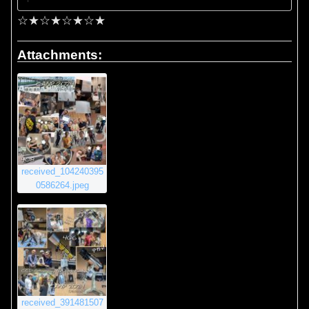
☆★☆★☆★☆★
Attachments:
received_104240395
0586264.jpeg
received_391481507