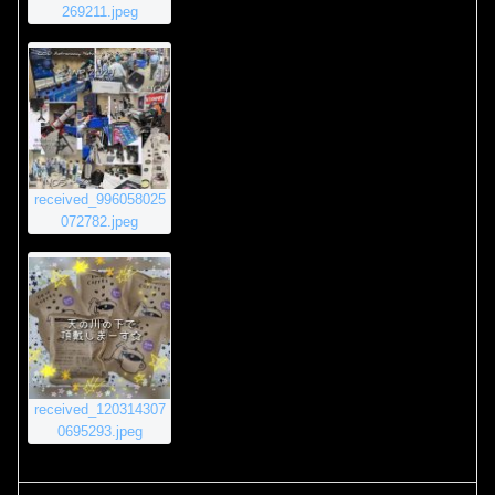
269211.jpeg
received_996058025
072782.jpeg
received_120314307
0695293.jpeg