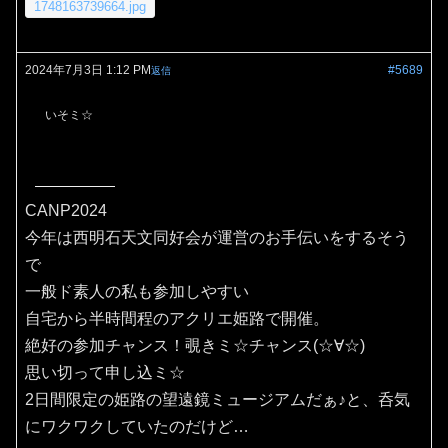
1748163739664.jpg
2024年7月3日 1:12 PM
#5689
返信
いそミ☆
CANP2024
今年は西明石天文同好会が運営のお手伝いをするそう
で
一般ド素人の私も参加しやすい
自宅から半時間程のアクリエ姫路で開催。
絶好の参加チャンス！覗きミ☆チャンス(⁠☆⁠∀☆⁠)
思い切って申し込ミ☆
2日間限定の姫路の望遠鏡ミュージアムだぁ♪と、呑気
にワクワクしていたのだけど…