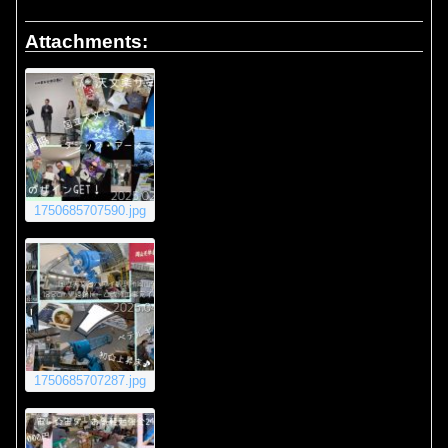
Attachments:
1750685707590.jpg
1750685707287.jpg