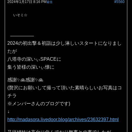
2024年1月17日 8:16 PM
#5560
返信
いそミ☆
2024の初出撃＆初詣は少し淋しいスタートになりまし
たが
八塔寺の深いぃSPACEに
集う皆様の深いぃ懐に
感謝✨🙏感謝✨🙏
(贅沢にお願いして撮って頂いた素晴らしいお写真はコ
チラ
※メンバーさんのブログです)
↓
http://madasora.livedoor.blog/archives/23632397.html