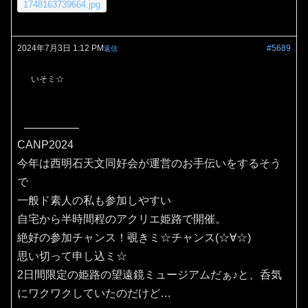
1748163739664.jpg
2024年7月3日 1:12 PM
#5689
返信
いそミ☆
CANP2024
今年は西明石天文同好会が運営のお手伝いをするそう
で
一般ド素人の私も参加しやすい
自宅から半時間程のアクリエ姫路で開催。
絶好の参加チャンス！覗きミ☆チャンス(⁠☆⁠∀☆⁠)
思い切って申し込ミ☆
2日間限定の姫路の望遠鏡ミュージアムだぁ♪と、呑気
にワクワクしていたのだけど…