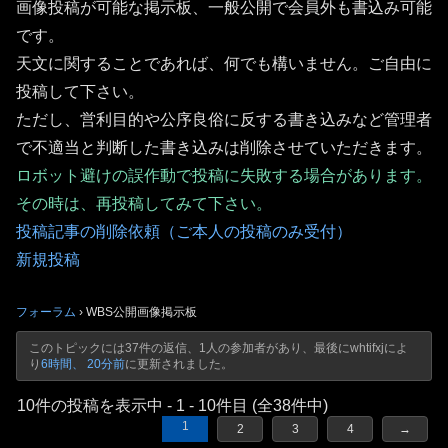
画像投稿が可能な掲示板、一般公開で会員外も書込み可能
です。
天文に関することであれば、何でも構いません。ご自由に
投稿して下さい。
ただし、営利目的や公序良俗に反する書き込みなど管理者
で不適当と判断した書き込みは削除させていただきます。
ロボット避けの誤作動で投稿に失敗する場合があります。
その時は、再投稿してみて下さい。
投稿記事の削除依頼（ご本人の投稿のみ受付）
新規投稿
フォーラム
›
WBS公開画像掲示板
このトピックには37件の返信、1人の参加者があり、最後に
whtifxj
によ
り
6時間、 20分前
に更新されました。
10件の投稿を表示中 - 1 - 10件目 (全38件中)
1
2
3
4
→