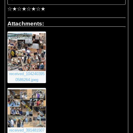
☆★☆★☆★☆★
Attachments:
received_104240395
0586264.jpeg
received_391481507