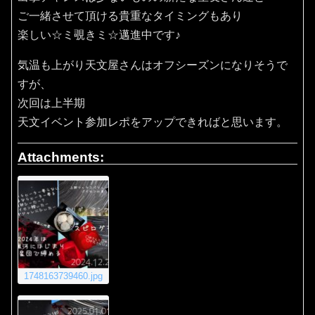
ご一緒させて頂ける貴重なタイミングもあり
楽しい☆ミ覗きミ☆邁進中です♪
気温も上がり天文屋さんはオフシーズンになりそうで
すが、
次回は上半期
天文イベント参加レポをアップできればと思います。
Attachments:
1748163739460.jpg