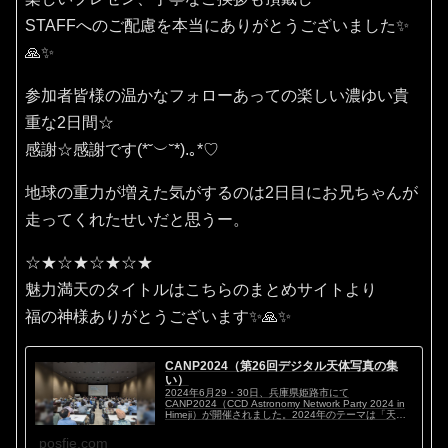
STAFFへのご配慮を本当にありがとうございました✨
🙏✨
参加者皆様の温かなフォローあっての楽しい濃ゆい貴
重な2日間☆
感謝☆感謝です(⁠*⁠˘⁠︶⁠˘⁠*⁠)⁠.⁠｡⁠*⁠♡
地球の重力が増えた気がするのは2日目にお兄ちゃんが
走ってくれたせいだと思うー。
☆★☆★☆★☆★
魅力満天のタイトルはこちらのまとめサイトより
福の神様ありがとうございます✨🙏✨
CANP2024（第26回デジタル天体写真の集
い）
2024年6月29・30日、兵庫県姫路市にて
CANP2024（CCD Astronomy Network Party 2024 in
Himeji）が開催されました。2024年のテーマは「天体
写真マイスタイル ～私のこだわり～」。ハイアマチ...
posfie.com