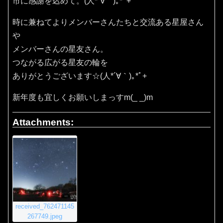
市に感謝を込めて。(⁠人⁠*⁠´⁠∀⁠｀⁠)⁠｡⁠*ﾟ⁠+
時に兼ねてよりメンバーさんたちと交流ある星屋さん
や
メンバーさんの星友さん。
つながる広がる星友の輪を
ありがとうございます☆(⁠人⁠*⁠´⁠∀⁠｀⁠)⁠｡⁠*ﾟ⁠+
新年度も宜しくお願いしまっすm(_ _)m
Attachments:
received_762471145
267749.jpeg