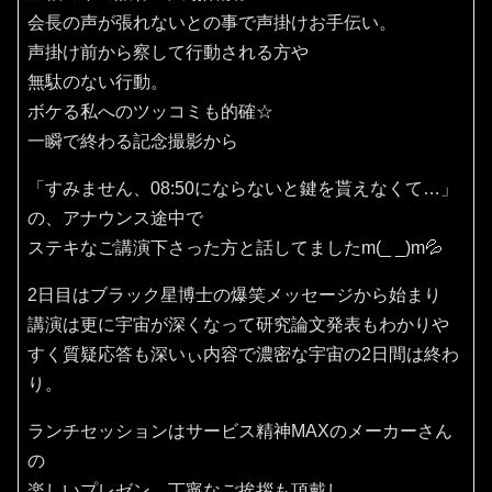
会長の声が張れないとの事で声掛けお手伝い。
声掛け前から察して行動される方や
無駄のない行動。
ボケる私へのツッコミも的確☆
一瞬で終わる記念撮影から
「すみません、08:50にならないと鍵を貰えなくて…」
の、アナウンス途中で
ステキなご講演下さった方と話してましたm(_ _)m💦
2日目はブラック星博士の爆笑メッセージから始まり
講演は更に宇宙が深くなって研究論文発表もわかりや
すく質疑応答も深いぃ内容で濃密な宇宙の2日間は終わ
り。
ランチセッションはサービス精神MAXのメーカーさん
の
楽しいプレゼン、丁寧なご挨拶も頂戴し