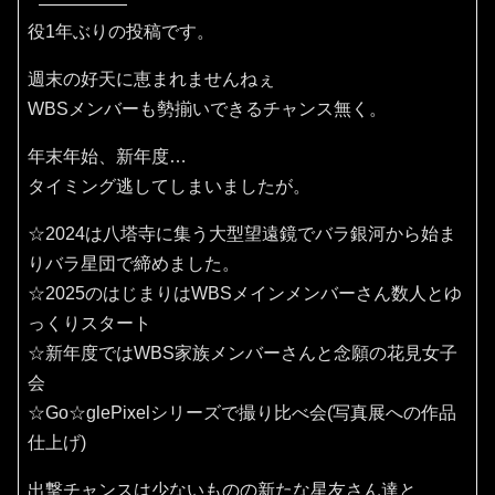
役1年ぶりの投稿です。
週末の好天に恵まれませんねぇ
WBSメンバーも勢揃いできるチャンス無く。
年末年始、新年度…
タイミング逃してしまいましたが。
☆2024は八塔寺に集う大型望遠鏡でバラ銀河から始ま
りバラ星団で締めました。
☆2025のはじまりはWBSメインメンバーさん数人とゆ
っくりスタート
☆新年度ではWBS家族メンバーさんと念願の花見女子
会
☆Go☆glePixelシリーズで撮り比べ会(写真展への作品
仕上げ)
出撃チャンスは少ないものの新たな星友さん達と