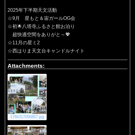
2025年下半期天文活動
☆9月 星もと＆宙ガールOG会
☆初🌟八塔寺ふるさと館お泊り
超快適空間をありがと～💖
☆11月の星ミ2
☆西はりま天文台キャンドルナイト
Attachments:
1766317056867.jpg