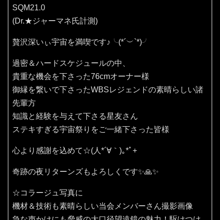
SQM21.0
(Dr.★ジャーマネ氏計測)
贅沢深いぃ宇宙を満喫です♪⁠╰⁠(⁠*⁠´⁠︶⁠`⁠*⁠)⁠╯
過密＆ハードスケジュールの中、
貴重な機会を下さった76cmオーナー様
御縁を繋いで下さったWBSレジェンドの素晴らしい諸
先輩方
知識と経験を与えて下さる星友さん
ステキすぎる宇宙祭りをご一緒下さった皆様
心より感謝を込めて☆(⁠人⁠*⁠´⁠∀⁠｀⁠)⁠｡⁠*ﾟ⁠+
奇跡の夜リターンズもよろしくです✨🙏✨️
☆コラージュ写真に
機材＆技術も素晴らしい当会メンバーさん撮影画像
急な声かけにも脅威の大口径望遠鏡の魅力！駆けつけ