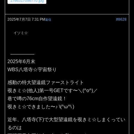
1766317056770.jpg
2025年7月7日 7:31 PM
#8628
返信
イソミ☆
2025年6月末
WBS八塔寺☆宇宙祭り
感動の特大望遠鏡ファーストライト
覗きミ☆(他人)第一号GETです〜＼(^o^)／
巷で噂の76cm自作望遠鏡！
覗きミ☆できました〜♪⁠ ⁠\⁠(⁠^⁠ω⁠^⁠\⁠ ⁠)
近年、八塔寺(下)で大型望遠鏡を覗きミ☆しまくってい
るのは