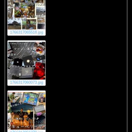
1766317065518.jpg
1766317060073.jpg