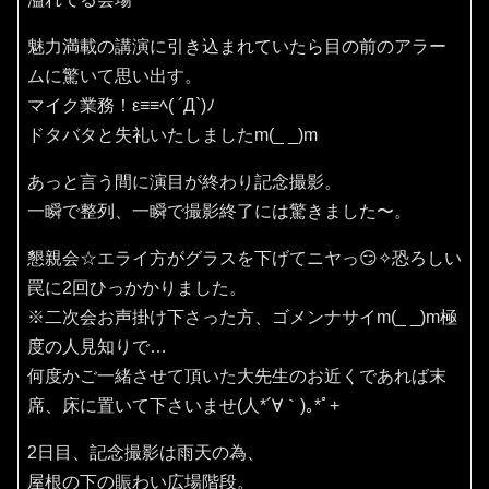
魅力満載の講演に引き込まれていたら目の前のアラー
ムに驚いて思い出す。
マイク業務！ε≡≡ﾍ( ´Д`)ﾉ
ドタバタと失礼いたしましたm(_ _)m
あっと言う間に演目が終わり記念撮影。
一瞬で整列、一瞬で撮影終了には驚きました〜。
懇親会☆エライ方がグラスを下げてニヤっ😏✧恐ろしい
罠に2回ひっかかりました。
※二次会お声掛け下さった方、ゴメンナサイm(_ _)m極
度の人見知りで…
何度かご一緒させて頂いた大先生のお近くであれば末
席、床に置いて下さいませ(⁠人⁠*⁠´⁠∀⁠｀⁠)⁠｡⁠*ﾟ⁠+
2日目、記念撮影は雨天の為、
屋根の下の賑わい広場階段。