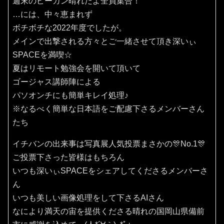
週末のピーカン晴れだよ全員集合！
…には、中々恵まれず
ボチボチな2022年度でしたが。
メインで出撃される方々とご一緒させて頂き深いぃ
SPACEを満喫☆
夏はリモート勉強会を開いて頂いて
ゴージャス講師陣による
パソオンチにも簡単キレイ処理♪
※なるべく簡単な日本語をご配慮下さるメンバーさん
たち
イチバンの出来事は写真展人気投票まさかの🎊No.1🎊
ご投票下さった皆様はもちろん
いつも深いぃSPACEをシェアしてくださるメンバーさ
ん
いつも美しい画像処理をして下さるAIさん
なにより満天の宙を提供くださる晴れの国岡山県備前