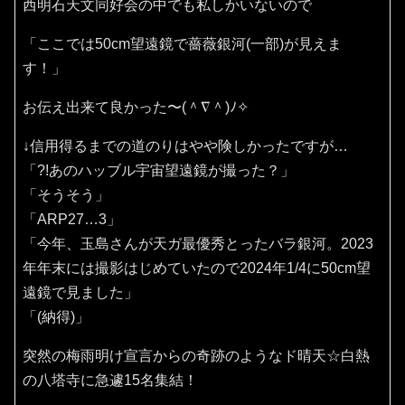
西明石天文同好会の中でも私しかいないので
「ここでは50cm望遠鏡で薔薇銀河(一部)が見えま
す！」
お伝え出来て良かった〜(⁠＾⁠∇⁠＾⁠)⁠ﾉ⁠✧⁠
↓信用得るまでの道のりはやや険しかったですが…
「?!あのハッブル宇宙望遠鏡が撮った？」
「そうそう」
「ARP27…3」
「今年、玉島さんが天ガ最優秀とったバラ銀河。2023
年年末には撮影はじめていたので2024年1/4に50cm望
遠鏡で見ました」
「(納得)」
突然の梅雨明け宣言からの奇跡のようなド晴天☆白熱
の八塔寺に急遽15名集結！