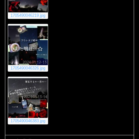
1705490046219.jpg
1705490046326.jpg
1705490046383.jpg