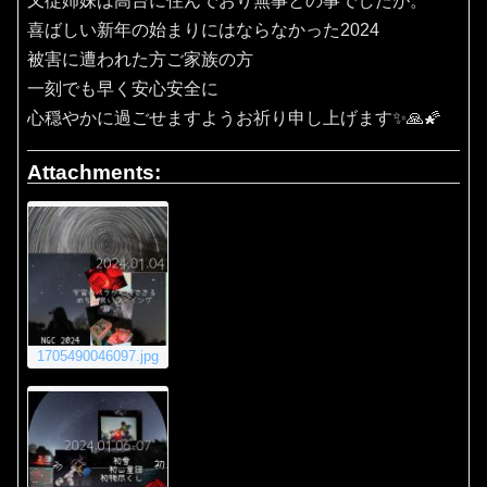
又従姉妹は高台に住んでおり無事との事でしたが。
喜ばしい新年の始まりにはならなかった2024
被害に遭われた方ご家族の方
一刻でも早く安心安全に
心穏やかに過ごせますようお祈り申し上げます✨🙏🌠
Attachments:
1705490046097.jpg