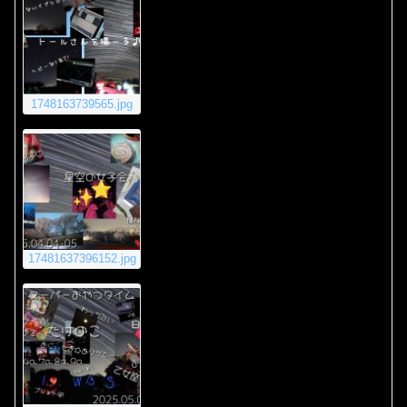
1748163739565.jpg
17481637396152.jpg