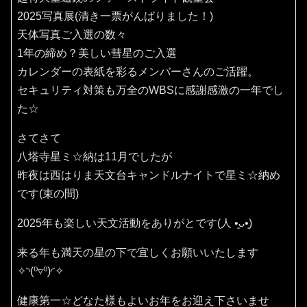
2025写真展(清き一票がんばりました！)
天体写真ご入選の数々
1年の締め？美しい彗星のご入選
カレンダーの表紙を彩るメンバーさんのご活躍。
セキュリティ対策も万全のWBSに感謝感激の一年でし
た☆
さてさて
八塔寺星ミ☆納は11月でしたが
昨夜は西はりま天文台キャンドルナイトで星ミ☆納め
です(束の間)
2025年も楽しい天文活動をありがとです(⁠人⁠ ⁠•͈⁠ᴗ⁠•͈⁠)
来る年も満天の星の下で宜しくお願いいたします
✧⁠◝⁠(⁠⁰⁠▿⁠⁰⁠)⁠◜⁠✧
健康第一☆どなた様もよいお年をお迎え下さいませ