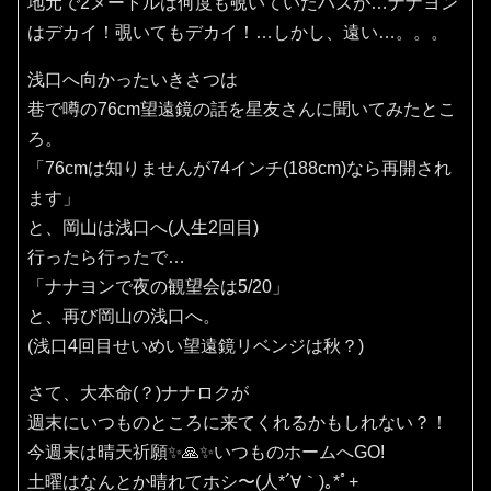
地元で2メートルは何度も覗いていたハズが…ナナヨン
はデカイ！覗いてもデカイ！…しかし、遠い…。。。
浅口へ向かったいきさつは
巷で噂の76cm望遠鏡の話を星友さんに聞いてみたとこ
ろ。
「76cmは知りませんが74インチ(188cm)なら再開され
ます」
と、岡山は浅口へ(人生2回目)
行ったら行ったで…
「ナナヨンで夜の観望会は5/20」
と、再び岡山の浅口へ。
(浅口4回目せいめい望遠鏡リベンジは秋？)
さて、大本命(？)ナナロクが
週末にいつものところに来てくれるかもしれない？！
今週末は晴天祈願✨️🙏✨️いつものホームへGO!
土曜はなんとか晴れてホシ〜(⁠人⁠*⁠´⁠∀⁠｀⁠)⁠｡⁠*ﾟ⁠+