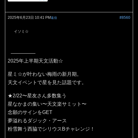
2025年6月23日 10:41 PM
#8560
返信
イソミ☆
2025年上半期天文活動☆
星ミ☆が叶わない梅雨の新月期。
天文イベントで星を見た話題です。
★2/22〜星友さん多数集う
星なかまの集い〜天文楽サミット〜
念願のサインをGET
夢溢れるダジック・アース
粉雪舞う西脇でシリウスBチャレンジ！