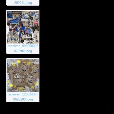
269211.jpeg
received_996058025
072782.jpeg
received_120314307
0695293.jpeg