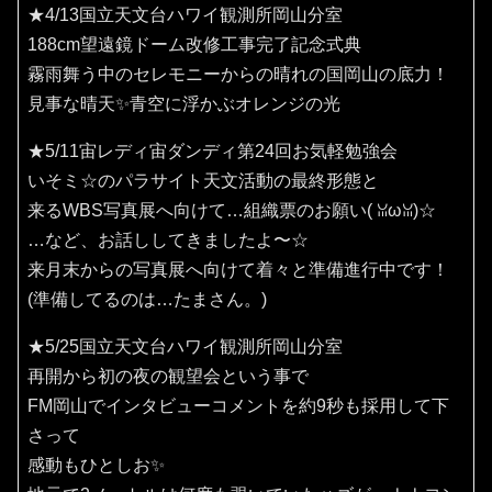
★4/13国立天文台ハワイ観測所岡山分室
188cm望遠鏡ドーム改修工事完了記念式典
霧雨舞う中のセレモニーからの晴れの国岡山の底力！
見事な晴天✨️青空に浮かぶオレンジの光
★5/11宙レディ宙ダンディ第24回お気軽勉強会
いそミ☆のパラサイト天文活動の最終形態と
来るWBS写真展へ向けて…組織票のお願い(⁠ ⁠ꈍ⁠ω⁠ꈍ⁠)☆
…など、お話ししてきましたよ〜☆
来月末からの写真展へ向けて着々と準備進行中です！
(準備してるのは…たまさん。)
★5/25国立天文台ハワイ観測所岡山分室
再開から初の夜の観望会という事で
FM岡山でインタビューコメントを約9秒も採用して下
さって
感動もひとしお✨️