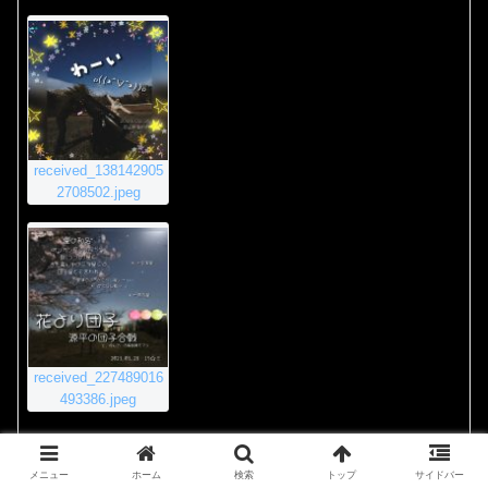
received_138142905
2708502.jpeg
received_227489016
493386.jpeg
2020年11月23日 8:55 PM
#4011
返信
メニュー
ホーム
検索
トップ
サイドバー