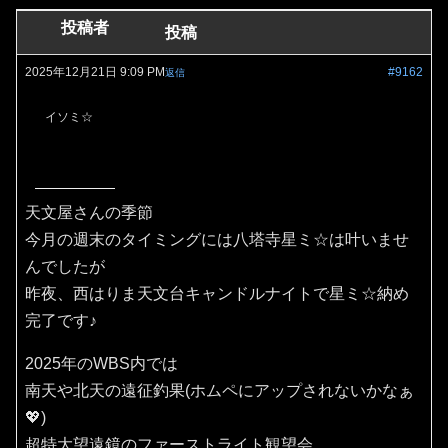
投稿者
投稿
2025年12月21日 9:09 PM
#9162
返信
イソミ☆
天文屋さんの季節
今月の週末のタイミングには八塔寺星ミ☆は叶いませ
んでしたが
昨夜、西はりま天文台キャンドルナイトで星ミ☆納め
完了です♪
2025年のWBS内では
南天や北天の遠征釣果(ホムペにアップされないかなぁ
💖)
超特大望遠鏡のファーストライト観望会