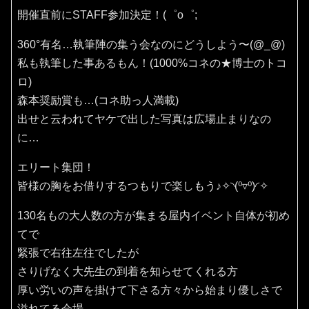
開催直前にSTAFF参加決定！(⁠゜⁠o⁠゜⁠;
360°有名…執筆陣の集う会なのにどうしよう〜(⁠@⁠_⁠@⁠)
私も執筆した事あるもん！(1000%コネの★博士のトコ
ロ)
森本奨励賞も…(コネ助っ人満載)
出せと云われてヤケで出した写真は広場止まりなの
に…
エリート集団！
皆様の胸をお借りするつもりで楽しもう♪✧⁠◝⁠(⁠⁰⁠▿⁠⁰⁠)⁠◜⁠✧
130名もの大人数の方が集まる屋内イベント自体が初め
てで
緊張で右往左往でしたが
さりげなく大先生の到着を知らせてくれる方
厚い労いの声を掛けて下さる方々から始まり優しさで
溢れてる会場