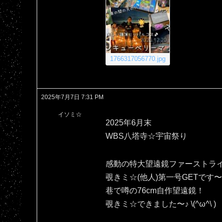
1766317056770.jpg
2025年7月7日 7:31 PM
イソミ☆
2025年6月末
WBS八塔寺☆宇宙祭り
感動の特大望遠鏡ファーストラ
覗きミ☆(他人)第一号GETです〜＼
巷で噂の76cm自作望遠鏡！
覗きミ☆できました〜♪⁠ ⁠\⁠(⁠^⁠ω⁠^⁠\⁠ ⁠)