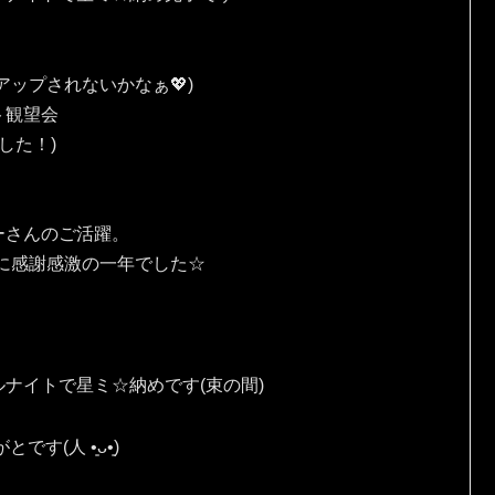
ップされないかなぁ💖)
ト観望会
した！)
ーさんのご活躍。
に感謝感激の一年でした☆
ナイトで星ミ☆納めです(束の間)
⁠ ⁠•͈⁠ᴗ⁠•͈⁠)