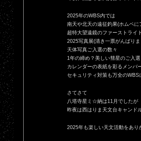
2025年のWBS内では
南天や北天の遠征釣果(ホムペにア
超特大望遠鏡のファーストライ
2025写真展(清き一票がんばりま
天体写真ご入選の数々
1年の締め？美しい彗星のご入選
カレンダーの表紙を彩るメンバ
セキュリティ対策も万全のWBS
さてさて
八塔寺星ミ☆納は11月でしたが
昨夜は西はりま天文台キャンドル
2025年も楽しい天文活動をありがとです(⁠人