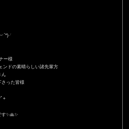
*⁠)⁠╯
、
ナー様
ェンドの素晴らしい諸先輩方
さん
下さった皆様
ﾟ⁠+
✨🙏✨️