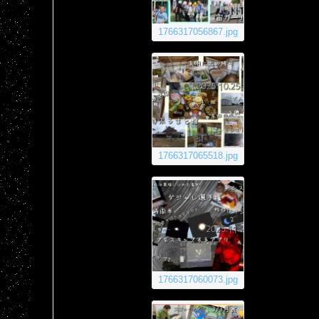
1766317056867.jpg
1766317065518.jpg
1766317060073.jpg