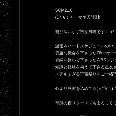
SQM21.0
(Dr.★ジャーマネ氏計測)
贅沢深いぃ宇宙を満喫です♪⁠╰⁠(⁠*⁠´⁠︶⁠`⁠
過密＆ハードスケジュールの中
貴重な機会を下さった76cmオー
御縁を繋いで下さったWBSレジ
知識と経験を与えて下さる星友
ステキすぎる宇宙祭りをご一緒
心より感謝を込めて☆(⁠人⁠*⁠´⁠∀⁠｀⁠)⁠｡⁠*
奇跡の夜リターンズもよろしくです