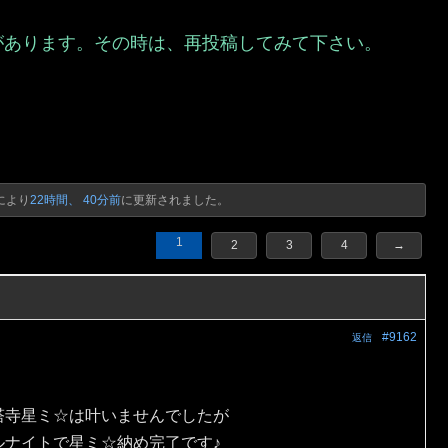
があります。その時は、再投稿してみて下さい。
）
により
22時間、 40分前
に更新されました。
1
2
3
4
→
#9162
返信
塔寺星ミ☆は叶いませんでしたが
ルナイトで星ミ☆納め完了です♪