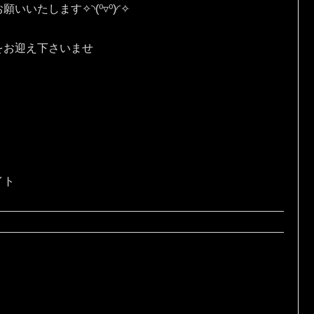
す✧⁠◝⁠(⁠⁰⁠▿⁠⁰⁠)⁠◜⁠✧
をお迎え下さいませ
イト