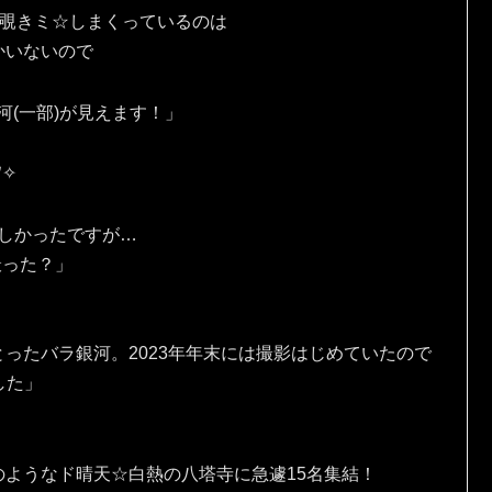
を覗きミ☆しまくっているのは
かいないので
河(一部)が見えます！」
✧⁠
しかったですが…
撮った？」
ったバラ銀河。2023年年末には撮影はじめていたので
ました」
ようなド晴天☆白熱の八塔寺に急遽15名集結！