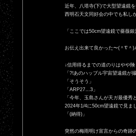
近年、八塔寺(下)で大型望遠鏡
西明石天文同好会の中でも私し
「ここでは50cm望遠鏡で薔薇銀
お伝え出来て良かった〜(⁠＾⁠∇⁠＾⁠)⁠ﾉ⁠
↓信用得るまでの道のりはやや険
「?!あのハッブル宇宙望遠鏡が
「そうそう」
「ARP27…3」
「今年、玉島さんが天ガ最優秀と
2024年1/4に50cm望遠鏡で見
「(納得)」
突然の梅雨明け宣言からの奇跡の