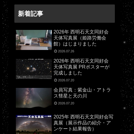
新着記事
2026年 西明石天文同好会
天体写真展（姫路労働会
館）はじまりました
2026.07.26
2026年 西明石天文同好会
天体写真展 PRポスターが
完成しました
2026.07.20
会員写真：紫金山・アトラ
ス彗星と天の川
2026.07.20
2025年 西明石天文同好会写
真展（展示作品の紹介・ア
ンケート結果報告）