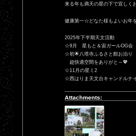
来る年も満天の星の下で宜しくお願いいたしま
健康第一☆どなた様もよいお年
2025年下半期天文活動
☆9月 星もと＆宙ガールOG会
☆初🌟八塔寺ふるさと館お泊り
超快適空間をありがと～💖
☆11月の星ミ2
☆西はりま天文台キャンドルナ
Attachments: