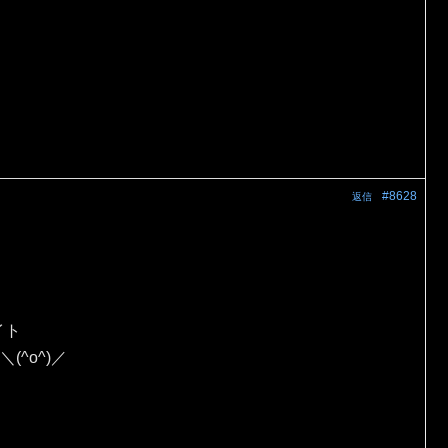
#8628
返信
イト
(^o^)／