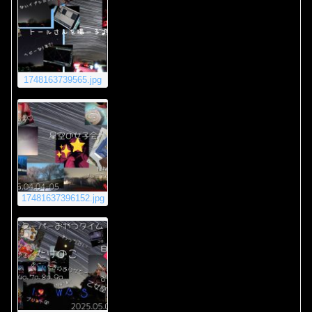
1748163739565.jpg
17481637396152.jpg