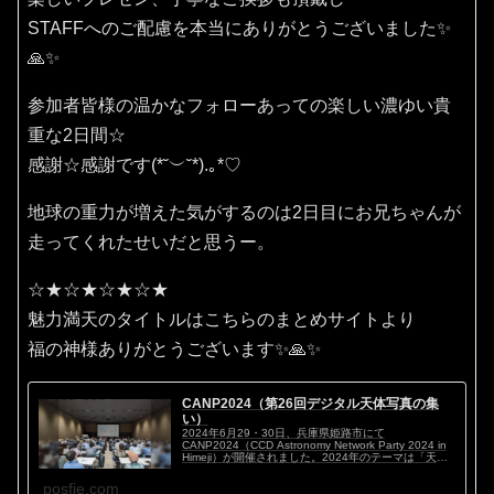
STAFFへのご配慮を本当にありがとうございました✨
🙏✨
参加者皆様の温かなフォローあっての楽しい濃ゆい貴
重な2日間☆
感謝☆感謝です(⁠*⁠˘⁠︶⁠˘⁠*⁠)⁠.⁠｡⁠*⁠♡
地球の重力が増えた気がするのは2日目にお兄ちゃんが
走ってくれたせいだと思うー。
☆★☆★☆★☆★
魅力満天のタイトルはこちらのまとめサイトより
福の神様ありがとうございます✨🙏✨
CANP2024（第26回デジタル天体写真の集
い）
2024年6月29・30日、兵庫県姫路市にて
CANP2024（CCD Astronomy Network Party 2024 in
Himeji）が開催されました。2024年のテーマは「天体
写真マイスタイル ～私のこだわり～」。ハイアマチ...
posfie.com