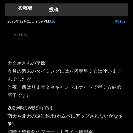
投稿者
投稿
2025年12月21日 9:09 PM
#9162
返信
イソミ☆
天文屋さんの季節
今月の週末のタイミングには八塔寺星ミ☆は叶いませ
んでしたが
昨夜、西はりま天文台キャンドルナイトで星ミ☆納め
完了です♪
2025年のWBS内では
南天や北天の遠征釣果(ホムペにアップされないかなぁ
💖)
超特大望遠鏡のファーストライト観望会