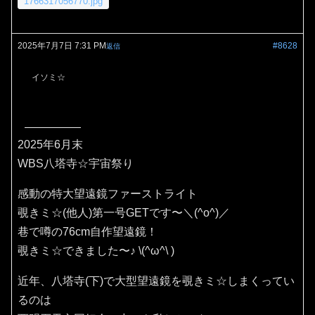
1766317056770.jpg
2025年7月7日 7:31 PM
#8628
返信
イソミ☆
2025年6月末
WBS八塔寺☆宇宙祭り
感動の特大望遠鏡ファーストライト
覗きミ☆(他人)第一号GETです〜＼(^o^)／
巷で噂の76cm自作望遠鏡！
覗きミ☆できました〜♪⁠ ⁠\⁠(⁠^⁠ω⁠^⁠\⁠ ⁠)
近年、八塔寺(下)で大型望遠鏡を覗きミ☆しまくってい
るのは