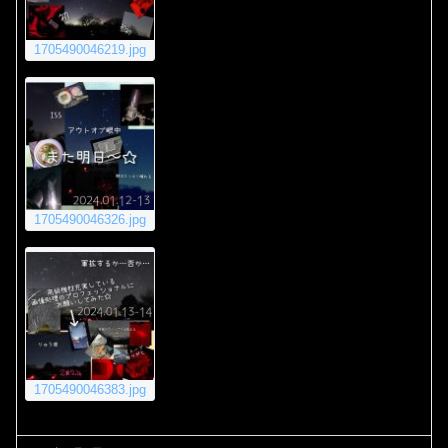
1705490046219.jpg
1705490046326.jpg
1705490046383.jpg