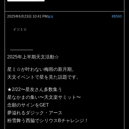
2025年6月23日 10:41 PM
#8560
返信
イソミ☆
2025年上半期天文活動☆
星ミ☆が叶わない梅雨の新月期。
天文イベントで星を見た話題です。
★2/22〜星友さん多数集う
星なかまの集い〜天文楽サミット〜
念願のサインをGET
夢溢れるダジック・アース
粉雪舞う西脇でシリウスBチャレンジ！