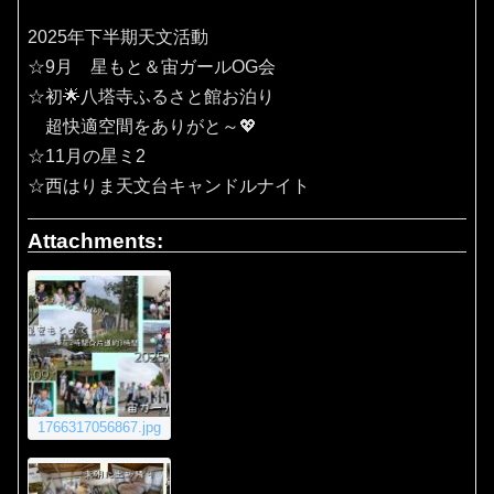
2025年下半期天文活動
☆9月 星もと＆宙ガールOG会
☆初🌟八塔寺ふるさと館お泊り
超快適空間をありがと～💖
☆11月の星ミ2
☆西はりま天文台キャンドルナイト
Attachments:
1766317056867.jpg