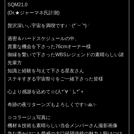
SQM21.0
(Dr.★ジャーマネ氏計測)
贅沢深いぃ宇宙を満喫です♪⁠╰⁠(⁠*⁠´⁠︶⁠`⁠*⁠)⁠╯
過密＆ハードスケジュールの中、
貴重な機会を下さった76cmオーナー様
御縁を繋いで下さったWBSレジェンドの素晴らしい諸
先輩方
知識と経験を与えて下さる星友さん
ステキすぎる宇宙祭りをご一緒下さった皆様
心より感謝を込めて☆(⁠人⁠*⁠´⁠∀⁠｀⁠)⁠｡⁠*ﾟ⁠+
奇跡の夜リターンズもよろしくです✨🙏✨️
☆コラージュ写真に
機材＆技術も素晴らしい当会メンバーさん撮影画像
急な声かけにも脅威の大口径望遠鏡の魅力！駆けつけ