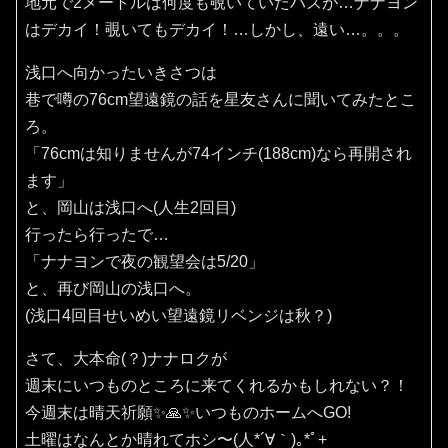
地元で2メートルは何度も覗いていたハズが…ナナヨン
はデカイ！覗いてもデカイ！…しかし、遠い…。。。
浅口へ向かったいきさつは
巷で噂の76cm望遠鏡の話を星友さんに聞いてみたとこ
ろ。
「76cmは知りませんが74インチ(188cm)なら再開され
ます」
と、岡山は浅口へ(人生2回目)
行ったら行ったで…
「ナナヨンで夜の観望会は5/20」
と、再び岡山の浅口へ。
(浅口4回目せいめい望遠鏡リベンジは秋？)
さて、大本命(？)ナナロクが
週末にいつものところに来てくれるかもしれない？！
今週末は晴天祈願✨️🙏✨️いつものホームへGO!
土曜はなんとか晴れてホシ〜(⁠人⁠*⁠´⁠∀⁠｀⁠)⁠｡⁠*ﾟ⁠+