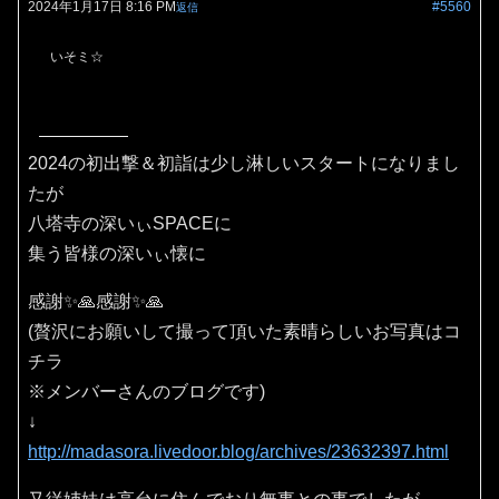
2024年1月17日 8:16 PM
#5560
返信
いそミ☆
2024の初出撃＆初詣は少し淋しいスタートになりまし
たが
八塔寺の深いぃSPACEに
集う皆様の深いぃ懐に
感謝✨🙏感謝✨🙏
(贅沢にお願いして撮って頂いた素晴らしいお写真はコ
チラ
※メンバーさんのブログです)
↓
http://madasora.livedoor.blog/archives/23632397.html