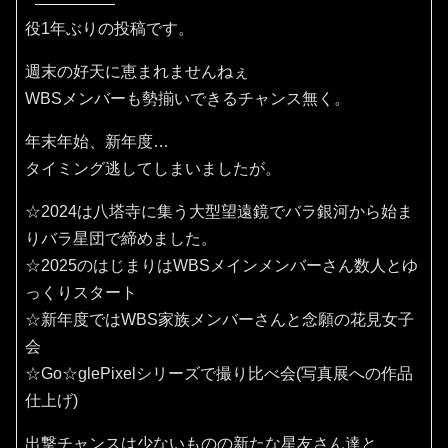
役1年ぶりの投稿です。
週末の好天に恵まれませんねぇ
WBSメンバーも勢揃いできるチャンス無く。
年末年始、新年度…
タイミング逃してしまいましたが。
☆2024は八塔寺に集う大型望遠鏡でバラ銀河から始ま
りバラ星団で締めました。
☆2025のはじまりはWBSメインメンバーさん数人とゆ
っくりスタート
☆新年度ではWBS家族メンバーさんと念願の花見女子
会
☆Go☆glePixelシリーズで撮り比べ会(写真展への作品
仕上げ)
出撃チャンスは少ないものの新たな星友さん達と