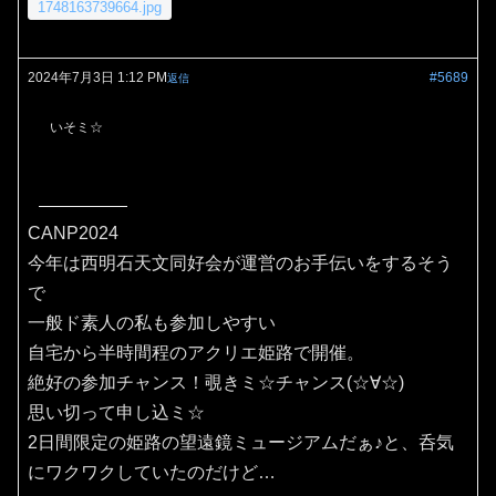
1748163739664.jpg
2024年7月3日 1:12 PM
#5689
返信
いそミ☆
CANP2024
今年は西明石天文同好会が運営のお手伝いをするそう
で
一般ド素人の私も参加しやすい
自宅から半時間程のアクリエ姫路で開催。
絶好の参加チャンス！覗きミ☆チャンス(⁠☆⁠∀☆⁠)
思い切って申し込ミ☆
2日間限定の姫路の望遠鏡ミュージアムだぁ♪と、呑気
にワクワクしていたのだけど…