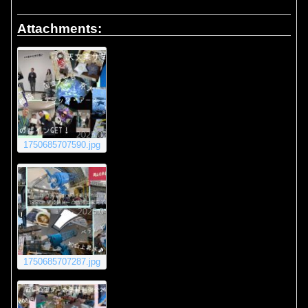
Attachments:
1750685707590.jpg
1750685707287.jpg