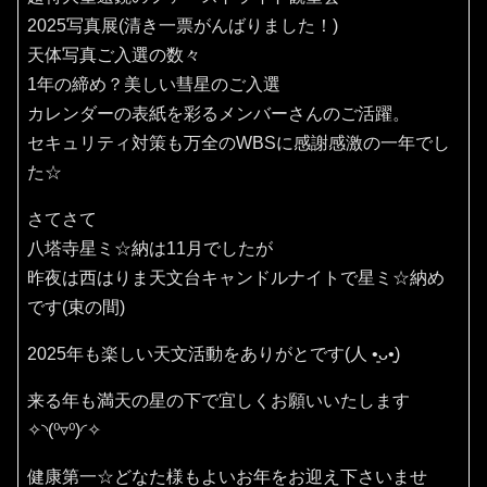
2025写真展(清き一票がんばりました！)
天体写真ご入選の数々
1年の締め？美しい彗星のご入選
カレンダーの表紙を彩るメンバーさんのご活躍。
セキュリティ対策も万全のWBSに感謝感激の一年でし
た☆
さてさて
八塔寺星ミ☆納は11月でしたが
昨夜は西はりま天文台キャンドルナイトで星ミ☆納め
です(束の間)
2025年も楽しい天文活動をありがとです(⁠人⁠ ⁠•͈⁠ᴗ⁠•͈⁠)
来る年も満天の星の下で宜しくお願いいたします
✧⁠◝⁠(⁠⁰⁠▿⁠⁰⁠)⁠◜⁠✧
健康第一☆どなた様もよいお年をお迎え下さいませ