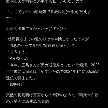
西明石天文同好会の中でも私しかいないので
「ここでは50cm望遠鏡で薔薇銀河(一部)が見えま
す！」
お伝え出来て良かった〜(⁠＾⁠∇⁠＾⁠)⁠ﾉ⁠✧⁠
↓信用得るまでの道のりはやや険しかったですが…
「?!あのハッブル宇宙望遠鏡が撮った？」
「そうそう」
「ARP27…3」
「今年、玉島さんが天ガ最優秀とったバラ銀河。2023
年年末には撮影はじめていたので2024年1/4に50cm望
遠鏡で見ました」
「(納得)」
突然の梅雨明け宣言からの奇跡のようなド晴天☆白熱
の八塔寺に急遽15名集結！