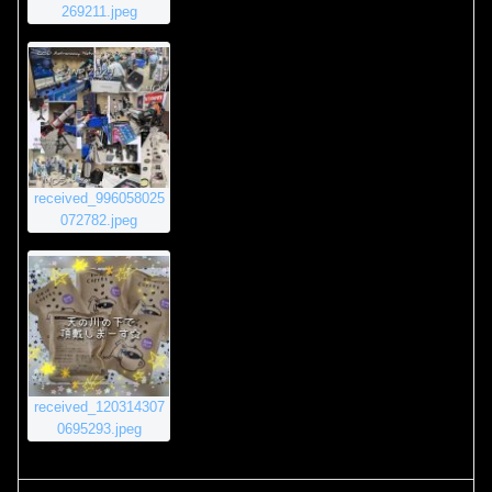
269211.jpeg
received_996058025
072782.jpeg
received_120314307
0695293.jpeg