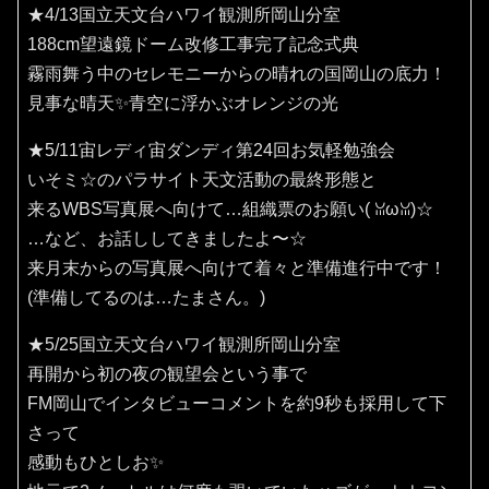
★4/13国立天文台ハワイ観測所岡山分室
188cm望遠鏡ドーム改修工事完了記念式典
霧雨舞う中のセレモニーからの晴れの国岡山の底力！
見事な晴天✨️青空に浮かぶオレンジの光
★5/11宙レディ宙ダンディ第24回お気軽勉強会
いそミ☆のパラサイト天文活動の最終形態と
来るWBS写真展へ向けて…組織票のお願い(⁠ ⁠ꈍ⁠ω⁠ꈍ⁠)☆
…など、お話ししてきましたよ〜☆
来月末からの写真展へ向けて着々と準備進行中です！
(準備してるのは…たまさん。)
★5/25国立天文台ハワイ観測所岡山分室
再開から初の夜の観望会という事で
FM岡山でインタビューコメントを約9秒も採用して下
さって
感動もひとしお✨️