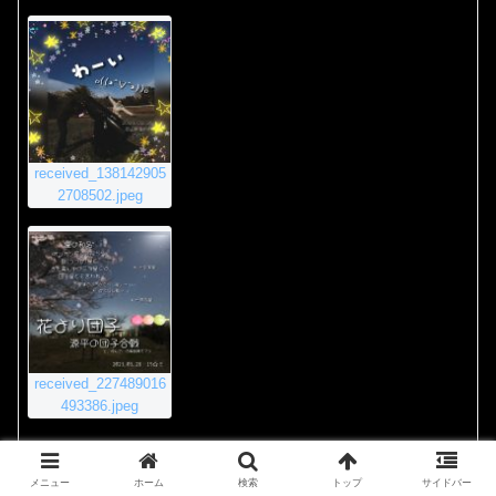
received_138142905
2708502.jpeg
received_227489016
493386.jpeg
2020年11月23日 8:55 PM
#4011
返信
メニュー
ホーム
検索
トップ
サイドバー