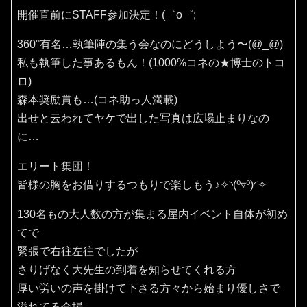
開催直前にSTAFF参加決定！(⁠゜⁠o⁠゜⁠;
360°有名…執筆陣の集う会なのにどうしよう〜(⁠@⁠_⁠@⁠)
私も執筆した事あるもん！(1000%コネの★博士のトコ
ロ)
森本奨励賞も…(コネ助っ人満載)
出せと云われてヤケで出した写真は広場止まりなの
に…
エリート集団！
皆様の胸をお借りするつもりで楽しもう♪✧⁠◝⁠(⁠⁰⁠▿⁠⁰⁠)⁠◜⁠✧
130名もの大人数の方が集まる屋内イベント自体が初め
てで
緊張で右往左往でしたが
さりげなく大先生の到着を知らせてくれる方
厚い労いの声を掛けて下さる方々から始まり優しさで
溢れてる会場