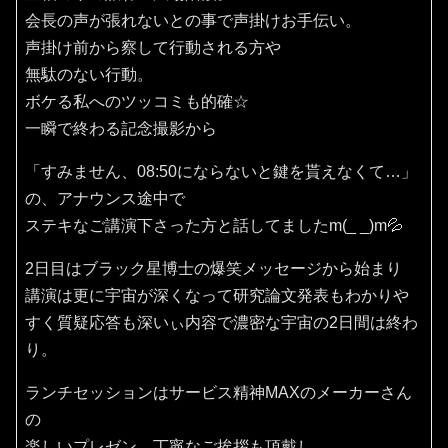
会長の声が張れないとの事で声掛けお手伝い。
声掛け前から察して行動される方や
無駄のない行動。
ボケる私へのツッコミも的確☆
一瞬で終わる記念撮影から
「すみません、08:50にならないと鍵を貰えなくて…」
の、アナウンス途中で
ステキなご講演下さった方と話してましたm(_ _)m💦
2日目はブラック星博士の爆笑メッセージから始まり
講演は更に宇宙が深くなって研究論文発表もわかりや
すく質疑応答も深いぃ内容で濃密な宇宙の2日間は終わ
り。
ランチセッションはサービス精神MAXのメーカーさん
の
楽しいプレゼン、丁寧なご挨拶も頂戴し