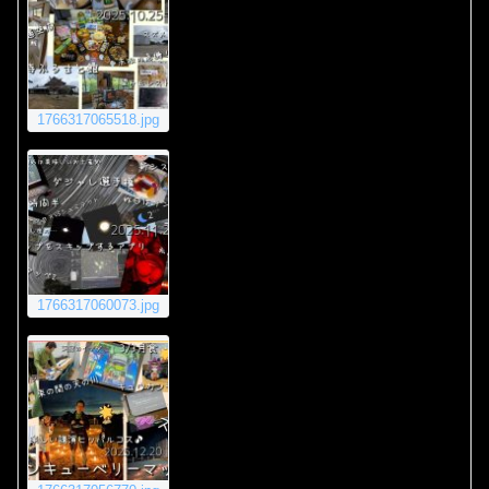
1766317065518.jpg
1766317060073.jpg