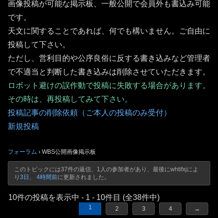
画像投稿が可能な掲示板、一般公開で会員外も書込み可能
です。
天文に関することであれば、何でも構いません。ご自由に
投稿して下さい。
ただし、営利目的や公序良俗に反する書き込みなど管理者
で不適当と判断した書き込みは削除させていただきます。
ロボット避けの誤作動で投稿に失敗する場合があります。
その時は、再投稿してみて下さい。
投稿記事の削除依頼（ご本人の投稿のみ受付）
新規投稿
フォーラム
›
WBS公開画像掲示板
このトピックには37件の返信、1人の参加者があり、最後に
whtifxj
によ
り
3日、 4時間前
に更新されました。
10件の投稿を表示中 - 1 - 10件目 (全38件中)
1
2
3
4
→