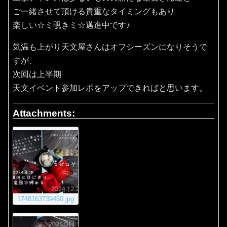
ご一緒させて頂ける貴重なタイミングもあり
楽しい☆ミ覗きミ☆邁進中です♪
気温も上がり天文屋さんはオフシーズンになりそうで
すが、
次回は上半期
天文イベント参加レポをアップできればと思います。
Attachments:
1748163739460.jpg