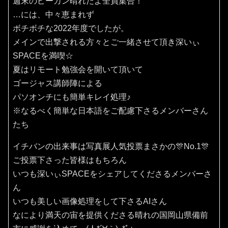
週末のピーカン晴れだよ全員集合！
…には、中々恵まれず
ボチボチな2022年度でしたが。
メインで出撃される方々とご一緒させて頂き深いぃ
SPACEを満喫☆
夏はリモート勉強会を開いて頂いて
ゴージャス講師陣による
パソオンチにも簡単キレイ処理♪
※なるべく簡単な日本語をご配慮下さるメンバーさん
たち
イチバンの出来事は写真展人気投票まさかの🎊No.1🎊
ご投票下さった皆様はもちろん
いつも深いぃSPACEをシェアしてくださるメンバーさ
ん
いつも美しい画像処理をして下さるAIさん
なにより満天の宙を提供くださる晴れの国岡山県備前