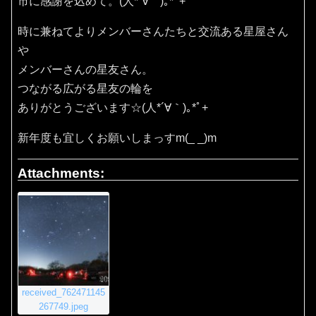
市に感謝を込めて。(⁠人⁠*⁠´⁠∀⁠｀⁠)⁠｡⁠*ﾟ⁠+
時に兼ねてよりメンバーさんたちと交流ある星屋さん
や
メンバーさんの星友さん。
つながる広がる星友の輪を
ありがとうございます☆(⁠人⁠*⁠´⁠∀⁠｀⁠)⁠｡⁠*ﾟ⁠+
新年度も宜しくお願いしまっすm(_ _)m
Attachments:
received_762471145
267749.jpeg