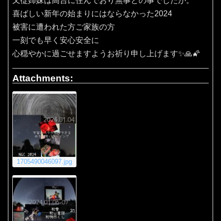
又従姉妹は高台に住んでおり無事との事でしたが。
喜ばしい新年の始まりにはならなかった2024
被害に遭われた方ご家族の方
一刻でも早く安心安全に
心穏やかに過ごせますようお祈り申し上げます✨🙏🌠
Attachments:
1705490046097.jpg