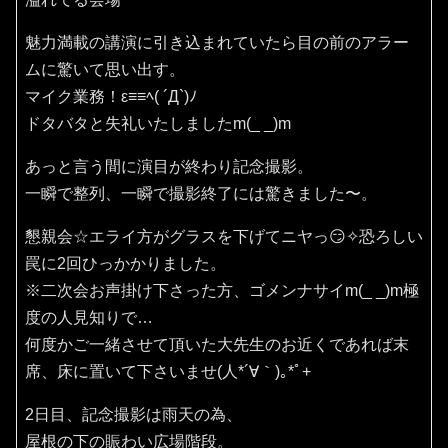
魅力満載の講演に引き込まれていたら目の前のアラー
ムに驚いて思い出す。
マイク業務！ε≡≡ﾍ( ´Д`)ﾉ
ドタバタと失礼いたしましたm(_ _)m
あっと言う間に演目が終わり記念撮影。
一瞬で整列、一瞬で撮影終了には驚きました〜。
懇親会☆エライ方がグラスを下げてニヤっ😏✧恐ろしい
罠に2回ひっかかりました。
※二次会お声掛け下さった方、ゴメンナサイm(_ _)m極
度の人見知りで…
何度かご一緒させて頂いた大先生のお近くであれば末
席、床に置いて下さいませ(⁠人⁠*⁠´⁠∀⁠｀⁠)⁠｡⁠*ﾟ⁠+
2日目、記念撮影は雨天の為、
屋根の下の賑わい広場階段。