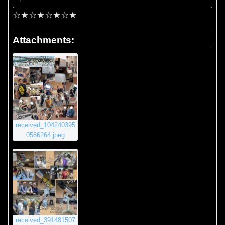
☆★☆★☆★☆★
Attachments:
received_104240395
0586264.jpeg
received_391481507